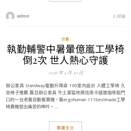
admin
0 評論
分數
執勤輔警中暑暈億嵐工學椅
倒2次 世人熱心守護
2026 年 4 月 30 日
辦公家具 Standway電動升降桌 100室內設計 人體工學椅 久
坐椅子推薦 震旦辦公家具 牛土豪猛地將信用卡插進咖啡館門
口的一台老舊自動販賣機，販ergohuman 111bestmade工學
椅賣機發出痛苦的呻吟。 ...
閱讀全文