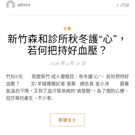
admin
0 評論
分數
新竹森和診所秋冬護“心”，
若何把持好血壓？
2026 年 4 月 30 日
竹科X光 原題新竹 成人健檢目：秋冬護“心”， 若何把持好
血壓？ 文/羊城晚報記者 張華 通信員 金小洣 跟著
氣溫的下降，又到了血汗管疾病的“高發期”。為了預防心梗、
冠芥蒂的產生，不少老...
閱讀全文