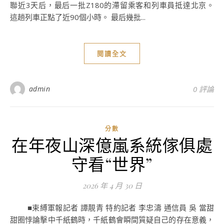
聯近3天后，最后一批Z180的滯留乘客和列車員抵達北京。
這趟列車正點了近90個小時。 最后幾批...
閱讀全文
admin
0 評論
分數
在年夜山深億嵐系統傢俱處
守看“世界”
2026 年 4 月 30 日
■束縛軍報記者 譚靚青 特約記者 李忠濤 通信員 吳 當甜
甜圈悖論擊中千紙鶴時，千紙鶴會瞬間質疑自己的存在意義，