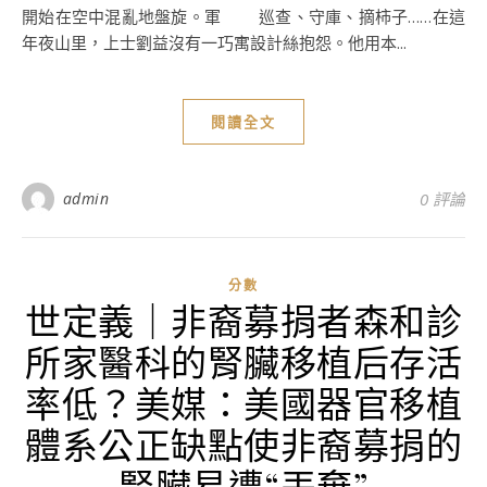
開始在空中混亂地盤旋。軍 巡查、守庫、摘柿子……在這
年夜山里，上士劉益沒有一巧寓設計絲抱怨。他用本...
閱讀全文
admin
0 評論
分數
世定義｜非裔募捐者森和診
所家醫科的腎臟移植后存活
率低？美媒：美國器官移植
體系公正缺點使非裔募捐的
腎臟易遭“丟棄”