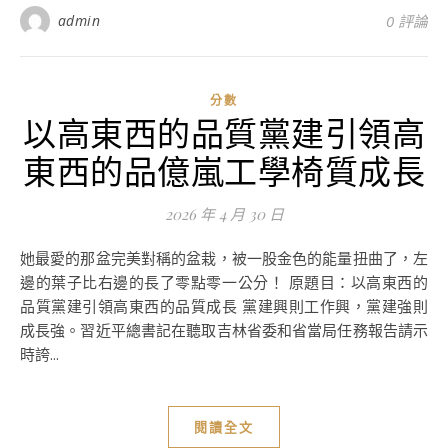
admin
0 評論
分數
以高東西的品質黨建引領高
東西的品億嵐工學椅質成長
2026 年 4 月 30 日
她最愛的那盆完美對稱的盆栽，被一股金色的能量扭曲了，左
邊的葉子比右邊的長了零點零一公分！ 原題目：以高東西的
品質黨建引領高東西的品質成長 黨建興則工作興，黨建強則
成長強。習近平總書記在聽取吉林省委和省當局任務報告請示
時誇...
閱讀全文