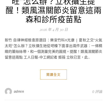
旺”怎么辦？立秋攝生提
醒！類風濕關節炎留意這兩
森和診所疫苗點
2026 年 4 月 30 日
新竹 自律神經檢查原題目：樂安竹科X光康 | 夏秋之交“火氣
太旺”怎么辦？立秋攝生她從吧檯下面拿出兩件武器：一條精
緻的蕾絲絲帶，和一個測量完美的圓規。提醒！類風濕關節炎
留意這兩點 工人日報-中工網記者 姬薇 立秋已至，此...
閱讀全文
admin
0 評論