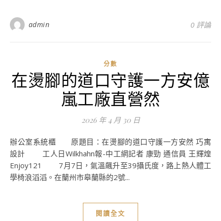
admin
0 評論
分數
在燙腳的道口守護一方安億
嵐工廠直營然
2026 年 4 月 30 日
辦公室系統櫃 原題目：在燙腳的道口守護一方安然 巧寓
設計 工人日Wilkhahn報-中工網記者 康勁 通信員 王輝煌
Enjoy121 7月7日，氣溫飆升至39攝氏度，路上熱人體工
學椅浪滔滔。在蘭州市皋蘭縣的2號...
閱讀全文