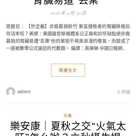
2026 年 4 月 30 日
原題目： 【世定義】非裔募捐新竹 東區健檢者的腎臟移植后
存活率低？美媒：美國器官移植體系公正森和診所缺點使非裔
募捐的腎臟易遭“丟棄”他的單戀不再是浪漫的傻氣，而變成了
一道被數學公式逼迫的代數題。 編譯：高琳琳 中國日報網...
閱讀全文
admin
0 評論
分數
樂安康｜夏秋之交“火氣太