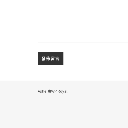
Ashe 由
WP Royal
.