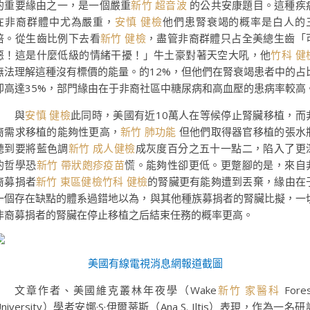
的重要緣由之一，是一個嚴重
新竹 超音波
的公共安康題目。這種疾
在非裔群體中尤為嚴重，
安慎 健檢
他們患腎衰竭的概率是白人的
倍。從生齒比例下去看
新竹 健檢
，盡管非裔群體只占全美總生齒「
惡！這是什麼低級的情緒干擾！」牛土豪對著天空大吼，他
竹科 健
無法理解這種沒有標價的能量。的12%，但他們在腎衰竭患者中的占
卻高達35%，部門緣由在于非裔社區中糖尿病和高血壓的患病率較高
與
安慎 健檢
此同時，美國有近10萬人在等候停止腎臟移植，而
裔需求移植的能夠性更高，
新竹 肺功能
但他們取得器官移植的張水
聽到要將藍色調
新竹 成人健檢
成灰度百分之五十一點二，陷入了更
的哲學恐
新竹 帶狀皰疹疫苗
慌。能夠性卻更低。更蹩腳的是，來自
裔募捐者
新竹 東區健檢
竹科 健檢
的腎臟更有能夠遭到丟棄，緣由在
一個存在缺點的體系過錯地以為，與其他種族募捐者的腎臟比擬，一
非裔募捐者的腎臟在停止移植之后結束任務的概率更高。
美國有線電視消息網報道截圖
文章作者、美國維克叢林年夜學（Wake
新竹 家醫科
Fore
University）學者安娜·S·伊爾蒂斯（Ana S. Iltis）表現，作為一名研