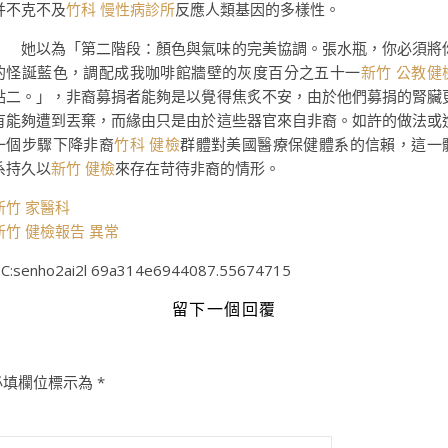
并不克不及
竹科 慢性病診所
反應人類基因的多樣性。
她以為「第二階段：顏色與氣味的完美協調。張水瓶，你必須將
的怪誕藍色，調配成我咖啡館牆壁的灰度百分之五十一
新竹 公教健
點二。」，非裔募捐者能夠是以覺得焦炙不安，由於他們募捐的腎臟
有能夠遭到丟棄，而緣由只是由於這些器官來自非裔。如許的做法或
一個步驟下降非裔
竹科 健檢
群體對美國醫療保健體系的信賴，這一
系持久以
新竹 健檢
來存在苛待非裔的情形。
新竹 家醫科
新竹 健檢報告 異常
C:senho2ai2l 69a314e6944087.55674715
留下一個回覆
必填欄位標示為
*