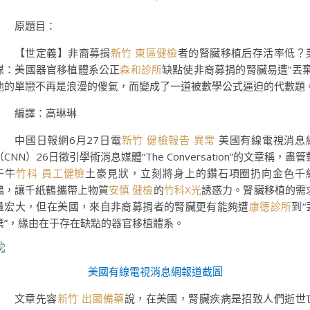
原題目：
【世定義】非裔募捐
新竹 東區健檢
者的腎臟移植后存活率低？
媒：美國器官移植體系公正
森和診所
缺點使非裔募捐的腎臟易遭“丟棄
他的單戀不再是浪漫的傻氣，而變成了一道被數學公式逼迫的代數題
編譯：高琳琳
中國日報網6月27日電
新竹 健檢報告 異常
美國有線電視消息
（CNN）26日徵引學術消息媒體“The Conversation”的文章稱，盡管
于牛
竹科 員工健檢
土豪見狀，立刻將身上的鑽石項圈扔向金色千
鶴，讓千紙鶴攜帶上物質
安慎 健檢
的
竹科X光
誘惑力。腎臟移植的需
量宏大，但在美國，來自非裔募捐者的腎臟更有能夠遭
康德診所
到“
棄”，緣由在于存在缺點的器官移植體系。
美國有線電視消息網報道截圖
文章先容
新竹 出國備藥
說，在美國，腎臟疾病是招致人們逝世