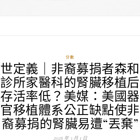
分數
世定義｜非裔募捐者森和
診所家醫科的腎臟移植后
存活率低？美媒：美國器
官移植體系公正缺點使非
裔募捐的腎臟易遭“丟棄”
2026 年 3 月 1 日