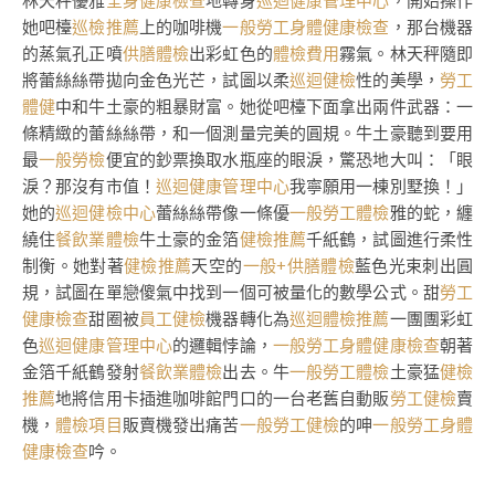
林天秤優雅
全身健康檢查
地轉身
巡迴健康管理中心
，開始操作
她吧檯
巡檢推薦
上的咖啡機
一般勞工身體健康檢查
，那台機器
的蒸氣孔正噴
供膳體檢
出彩虹色的
體檢費用
霧氣。林天秤隨即
將蕾絲絲帶拋向金色光芒，試圖以柔
巡迴健檢
性的美學，
勞工
體健
中和牛土豪的粗暴財富。她從吧檯下面拿出兩件武器：一
條精緻的蕾絲絲帶，和一個測量完美的圓規。牛土豪聽到要用
最
一般勞檢
便宜的鈔票換取水瓶座的眼淚，驚恐地大叫：「眼
淚？那沒有市值！
巡迴健康管理中心
我寧願用一棟別墅換！」
她的
巡迴健檢中心
蕾絲絲帶像一條優
一般勞工體檢
雅的蛇，纏
繞住
餐飲業體檢
牛土豪的金箔
健檢推薦
千紙鶴，試圖進行柔性
制衡。她對著
健檢推薦
天空的
一般+供膳體檢
藍色光束刺出圓
規，試圖在單戀傻氣中找到一個可被量化的數學公式。甜
勞工
健康檢查
甜圈被
員工健檢
機器轉化為
巡迴體檢推薦
一團團彩虹
色
巡迴健康管理中心
的邏輯悖論，
一般勞工身體健康檢查
朝著
金箔千紙鶴發射
餐飲業體檢
出去。牛
一般勞工體檢
土豪猛
健檢
推薦
地將信用卡插進咖啡館門口的一台老舊自動販
勞工健檢
賣
機，
體檢項目
販賣機發出痛苦
一般勞工健檢
的呻
一般勞工身體
健康檢查
吟。