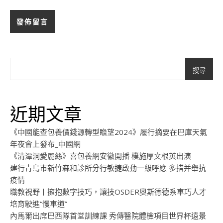
搜尋
近期文章
《中國能查包養價錢源轉型瞻望2024》履行摘要在巴庫天氣
年夜會上發布_中國網
《清潭洞愛麗絲》喜包養網安徽開播 樸施厚文根英出演
建行青島市新竹森和診所分行敏捷啟動一級呼應 多措并舉抗
疫情
職教視野丨擁抱數字技巧，讓技OSDER奧斯德德系車巧人才
培育駛進“慢車道”
內馬爾出席巴西隊首堂訓練課 秀傳醫院體檢項目世界杯遠景