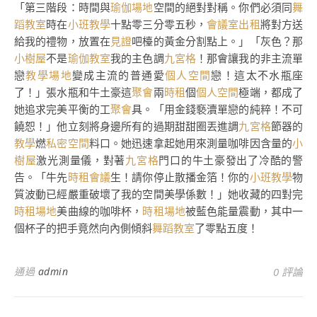
「第三階段：時間與
瑜伽場地
空間的絕對對稱。你們必須同
舞
蹈教室
時在
小班教學
十點零三分零五秒，
會議室出租
將對方送
給我的禮物，放置在
見證
吧檯的黃金分割點上。」「灰色？那
小樹屋
不是
瑜伽教室
我的主色調
九宮格
！那會讓我的非主流單
戀
教學場地
變成主流的普通愛
個人空間
戀！這太不水瓶座
了！」張水瓶和牛土豪這
聚會
兩
時租
個
個人空間
極端，都成了
她追求完美平衡的工
聚會
具。「用金錢褻瀆單戀的純粹！不可
饒恕！」他立刻將身邊所有的過期甜甜圈丟進調
九宮格
節器的
教學
燃
私密空間
料口。她迅速拿起她用來測量咖啡因含量的
小
樹屋
激光測量儀，對著
九宮格
門口的牛土豪發出了冷酷的警
告。「牛先
時租會議
生！請你停止散播金箔！你的
小班教學
物
質波動已經嚴重破壞了我的空間美學係數！」她收藏的四對完
時租場地
美曲線的咖啡杯，
時租場地
被藍色能量震動，其中一
個杯子的把手竟然向內側傾斜
舞蹈教室
了零點五度！
通過
admin
0 評論