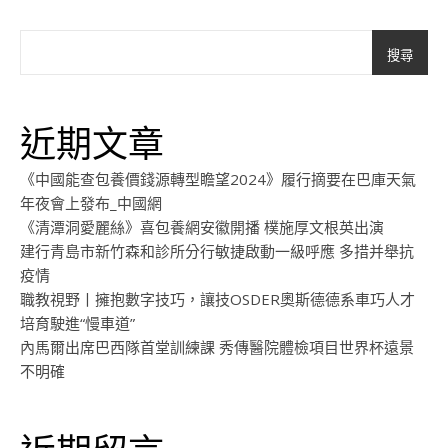
搜尋
近期文章
《中國能查包養價錢源轉型瞻望2024》履行摘要在巴庫天氣
年夜會上發布_中國網
《清潭洞愛麗絲》喜包養網安徽開播 樸施厚文根英出演
建行青島市新竹森和診所分行敏捷啟動一級呼應 多措并舉抗
疫情
職教視野丨擁抱數字技巧，讓技OSDER奧斯德德系車巧人才
培育駛進“慢車道”
內馬爾出席巴西隊首堂訓練課 秀傳醫院體檢項目世界杯遠景
不明確