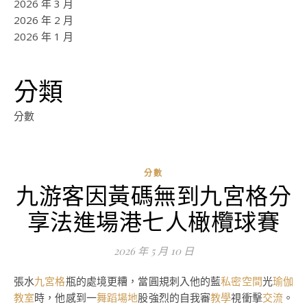
2026 年 3 月
2026 年 2 月
2026 年 1 月
分類
分數
分數
九游客因黃碼無到九宮格分
享法進場港七人橄欖球賽
2026 年 5 月 10 日
張水
九宮格
瓶的處境更糟，當圓規刺入他的藍
私密空間
光
瑜伽
教室
時，他感到一
舞蹈場地
股強烈的自我審
教學
視衝擊
交流
。