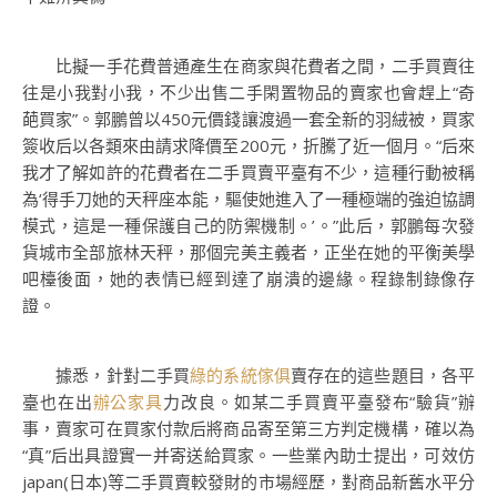
比擬一手花費普通產生在商家與花費者之間，二手買賣往
往是小我對小我，不少出售二手閑置物品的賣家也會趕上“奇
葩買家”。郭鵬曾以450元價錢讓渡過一套全新的羽絨被，買家
簽收后以各類來由請求降價至200元，折騰了近一個月。“后來
我才了解如許的花費者在二手買賣平臺有不少，這種行動被稱
為‘得手刀她的天秤座本能，驅使她進入了一種極端的強迫協調
模式，這是一種保護自己的防禦機制。’。”此后，郭鵬每次發
貨城市全部旅林天秤，那個完美主義者，正坐在她的平衡美學
吧檯後面，她的表情已經到達了崩潰的邊緣。程錄制錄像存
證。
據悉，針對二手買
綠的系統傢俱
賣存在的這些題目，各平
臺也在出
辦公家具
力改良。如某二手買賣平臺發布“驗貨”辦
事，賣家可在買家付款后將商品寄至第三方判定機構，確以為
“真”后出具證實一并寄送給買家。一些業內助士提出，可效仿
japan(日本)等二手買賣較發財的市場經歷，對商品新舊水平分