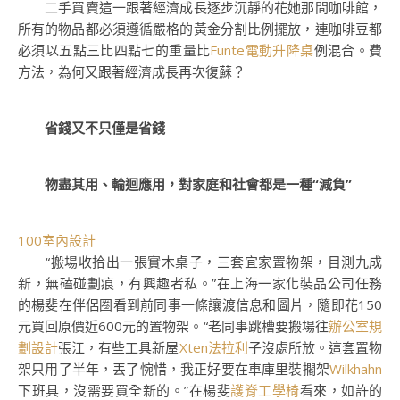
二手買賣這一跟著經濟成長逐步沉靜的花她那間咖啡館，
所有的物品都必須遵循嚴格的黃金分割比例擺放，連咖啡豆都
必須以五點三比四點七的重量比
Funte電動升降桌
例混合。費
方法，為何又跟著經濟成長再次復蘇？
省錢又不只僅是省錢
物盡其用、輪迴應用，對家庭和社會都是一種“減負”
100室內設計
“搬場收拾出一張實木桌子，三套宜家置物架，目測九成
新，無磕碰劃痕，有興趣者私。”在上海一家化裝品公司任務
的楊斐在伴侶圈看到前同事一條讓渡信息和圖片，隨即花150
元買回原價近600元的置物架。“老同事跳槽要搬場往
辦公室規
劃設計
張江，有些工具新屋
Xten法拉利
子沒處所放。這套置物
架只用了半年，丟了惋惜，我正好要在車庫里裝擱架
Wilkhahn
下班具，沒需要買全新的。”在楊斐
護脊工學椅
看來，如許的