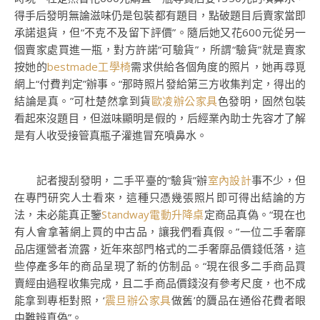
得手后發明無論滋味仍是包裝都有題目，點破題目后賣家當即
承諾退貨，但“不克不及留下評價”。隨后她又花600元從另一
個賣家處買進一瓶，對方許諾“可驗貨”，所謂“驗貨”就是賣家
按她的
bestmade工學椅
需求供給各個角度的照片，她再尋覓
網上“付費判定”辦事。“那時照片發給第三方收集判定，得出的
結論是真。”可杜楚然拿到貨
歐凌辦公家具
色發明，固然包裝
看起來沒題目，但滋味顯明是假的，后經業內助士先容才了解
是有人收受接管真瓶子灌進冒充噴鼻水。
記者搜刮發明，二手平臺的“驗貨”辦
室內設計
事不少，但
在專門研究人士看來，這種只憑幾張照片即可得出結論的方
法，未必能真正鑒
Standway電動升降桌
定商品真偽。“現在也
有人會拿著網上買的中古品，讓我們看真假。”一位二手奢靡
品店運營者流露，近年來部門格式的二手奢靡品價錢低落，這
些停產多年的商品呈現了新的仿制品。“現在很多二手商品買
賣經由過程收集完成，且二手商品價錢沒有參考尺度，也不成
能拿到專柜對照，‘
震旦辦公家具
做舊’的贗品在通俗花費者眼
中難辨真偽”。