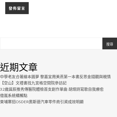
搜尋
Ashe
由
WP
近期文章
Royal
.
中學老友合著繪本圓夢 黎嘉宜周美燕第一本書反思金錢觀與親情
【空山】文禮書找九宮格空間院參訪記
32歲誕辰推秀傳醫院體檢首支創作單曲 胡煜詩寫歌自我療愈
億嵐系統櫃觸點
柬埔寨招OSDER奧斯德汽車零件商引資成效明顯