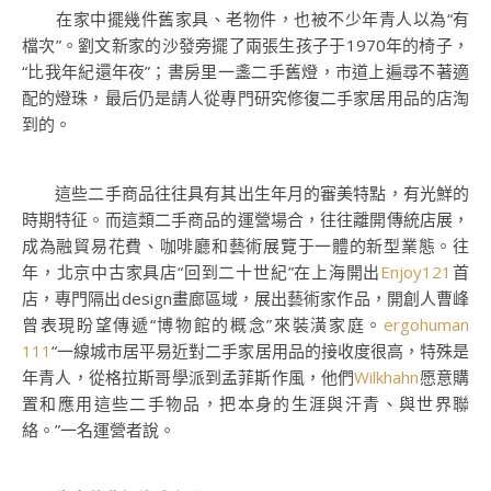
在家中擺幾件舊家具、老物件，也被不少年青人以為“有
檔次”。劉文新家的沙發旁擺了兩張生孩子于1970年的椅子，
“比我年紀還年夜”；書房里一盞二手舊燈，市道上遍尋不著適
配的燈珠，最后仍是請人從專門研究修復二手家居用品的店淘
到的。
這些二手商品往往具有其出生年月的審美特點，有光鮮的
時期特征。而這類二手商品的運營場合，往往離開傳統店展，
成為融貿易花費、咖啡廳和藝術展覽于一體的新型業態。往
年，北京中古家具店“回到二十世紀”在上海開出
Enjoy121
首
店，專門隔出design畫廊區域，展出藝術家作品，開創人曹峰
曾表現盼望傳遞“博物館的概念”來裝潢家庭。
ergohuman
111
“一線城市居平易近對二手家居用品的接收度很高，特殊是
年青人，從格拉斯哥學派到孟菲斯作風，他們
Wilkhahn
愿意購
置和應用這些二手物品，把本身的生涯與汗青、與世界聯
絡。”一名運營者說。