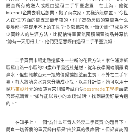
簡直所有的送人或經由過程二手平臺處置。在上海，他從
internet企業去職后創業，搬了兩次家，異樣這般處置。“今世
人在‘住’方面的開支是最年夜的，付了高額房價的空間為什么
要堆那些基礎用不上的工具？”對郭鵬來說，“斷舍離”已成為不
少同齡人的生涯方法，比擬怙恃輩習氣囤積閑置物品并深信
“總有一天用得上”，他們更愿意經由過程二手平臺流轉。
二手買賣市場走熱還催生一些新的花費方法。家住浦東新
區羅山路一小區的24歲市平易近杜楚然，從年夜學開端網羅噴
鼻水，但動輒數百元一瓶的價錢讓她望而生畏。不外在二手平
臺，有人將噴鼻水買來分裝成小瓶，以毫升計價，她可以用十
幾
巧寓設計
元的價錢買來測驗考試再決
bestmade工學椅
議能
否整瓶購置，“如許能以最小的本錢‘試錯’，找到最愛好最合適
的。”
在知乎上，一個“為什么年青人熱衷二手買賣”的題目下，
簡直一切答覆的重要緣由都是“由於真的很廉價”。但記者訪問