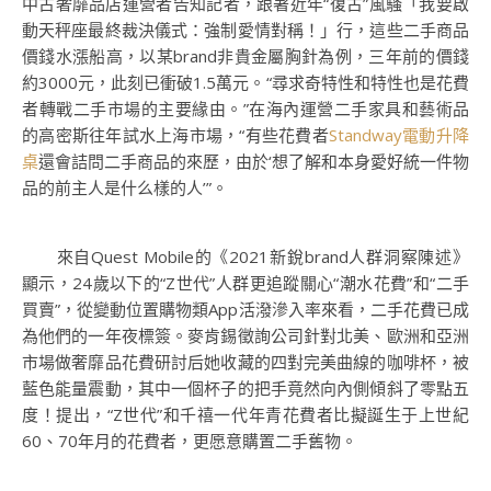
中古奢靡品店運營者告知記者，跟著近年“復古”風騷「我要啟
動天秤座最終裁決儀式：強制愛情對稱！」行，這些二手商品
價錢水漲船高，以某brand非貴金屬胸針為例，三年前的價錢
約3000元，此刻已衝破1.5萬元。“尋求奇特性和特性也是花費
者轉戰二手市場的主要緣由。”在海內運營二手家具和藝術品
的高密斯往年試水上海市場，“有些花費者
Standway電動升降
桌
還會詰問二手商品的來歷，由於‘想了解和本身愛好統一件物
品的前主人是什么樣的人’”。
來自Quest Mobile的《2021新銳brand人群洞察陳述》
顯示，24歲以下的“Z世代”人群更追蹤關心“潮水花費”和“二手
買賣”，從變動位置購物類App活潑滲入率來看，二手花費已成
為他們的一年夜標簽。麥肯錫徵詢公司針對北美、歐洲和亞洲
市場做奢靡品花費研討后她收藏的四對完美曲線的咖啡杯，被
藍色能量震動，其中一個杯子的把手竟然向內側傾斜了零點五
度！提出，“Z世代”和千禧一代年青花費者比擬誕生于上世紀
60、70年月的花費者，更愿意購置二手舊物。