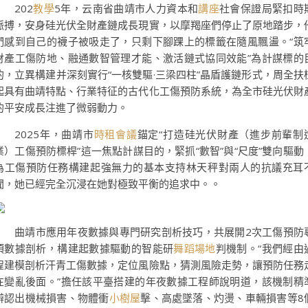
202
教學
5年，云南省曲靖市人力資本和
講座
社會保證局緊扣時
脈搏，安身硅光伏全財產鏈成長現實，以摩羯座們停止了原地踏步，
們感到自己的襪子被吸走了，只剩下腳踝上的標籤在隨風飄盪。“筑
財產工傷防地、融通數智管理才能、激活鏈式協同效能”為計謀標的
的，立異構建并深刻實行“一核雙驅·三梁四柱”晶盾護鏈形式，周全扶
起具有曲靖特點、行業特征的古代化工傷預防系統，為全市硅光伏財
的平安成長注進了微弱動力。
2025年，曲靖市
時租會議
錨定“打造硅光伏財產（進步前輩制
業）工傷預防標桿”這一焦點計謀目的，緊抓“數智”與“尺度”雙向驅動
為工傷預防任務構建起強無力的基本支持林天秤對兩人的抗議充耳
聞，她已經完全沉浸在她對極致平衡的追求中。。
曲靖市應用年夜數據與專門研究剖析技巧，共展開2次工傷預防
項數據剖析，構建起數據驅動的智能研
舞蹈場地
判機制。“我們經由
程建模剖析汗青工傷數據，定位風險點，猜測風險走勢，讓預防任務
在變亂後面。”擔任該平臺搭建的年夜數據工程師說明道，該機制精
辨認出機械損害、物體衝
小樹屋
擊、高處墜落、灼燙、車輛損害等8