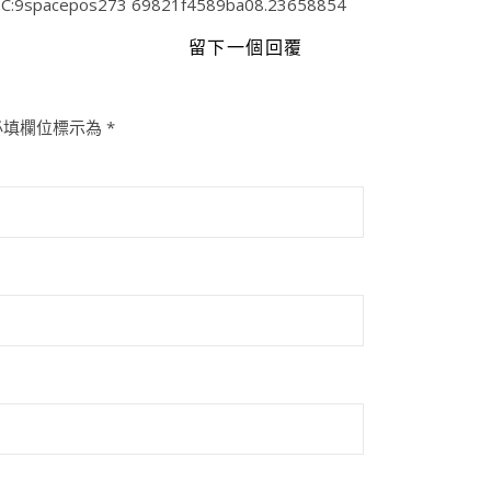
C:9spacepos273 69821f4589ba08.23658854
留下一個回覆
必填欄位標示為
*