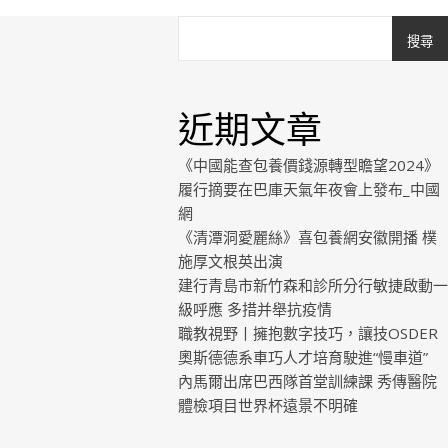
搜尋
近期文章
《中國能查包養價錢源轉型瞻望2024》
履行摘要在巴庫天氣年夜會上發布_中國
網
《清潭洞愛麗絲》喜包養網安徽開播 樸
施厚文根英出演
建行青島市新竹森和診所分行敏捷啟動一
級呼應 多措并舉抗疫情
職教視野丨擁抱數字技巧，讓技OSDER
奧斯德德系車巧人才培育駛進“慢車道”
內馬爾出席巴西隊首堂訓練課 秀傳醫院
體檢項目世界杯遠景不明確