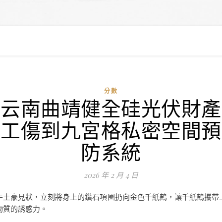
分數
云南曲靖健全硅光伏財產
工傷到九宮格私密空間預
防系統
2026 年 2 月 4 日
牛土豪見狀，立刻將身上的鑽石項圈扔向金色千紙鶴，讓千紙鶴攜帶
物質的誘惑力。