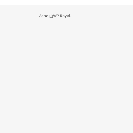
Ashe 由
WP Royal
.