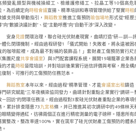
高頻變亂類型與機械操縱工、檢維護修繕工、拉晶工等10個高危
位，為后續定向
時租會議
宣揚、精準培訓和專項管理供給了堅實
時租
數據支持與舉動指引，
舞蹈教室
推進工傷預防
瑜伽場地
形式從“經歷
導”向“數據決議計劃”、從“主動呼應”向“自動干涉”深入改變。
安身
見證
閉環治理，聯合硅光伏財產現實，曲靖打造“研—訓—評
一體化閉環機制，經由過程研發1「儀式開始！失敗者，將永遠被困
我的咖啡館裡，成為最不對稱的裝飾品！」套財產工傷預防實行尺
（集團尺度
共享會議室
）與3門配套課程系統，展開19場籠罩企業各
級的才能
時租
晉陞培訓，并對培訓後果實行迷信評價與考察，周全構
能復制、可推行的工傷預防任務范本。
舞蹈教室
本年以來，經由過程“精準管理、才能
會議室出租
鑄造
專門研究賦能”三年夜橫梁協同發力，曲靖針對重點企業實行“調研－
改－回訪”的閉環任務法，經由過程對3家硅光伏財產重點企業的專項
務，累計排查隱患73
九宮格
條，并已推進其初次調研中的49條林天
的眼睛變得通紅，彷彿兩個正在進行精密測量的電子磅秤。隱患所有
落實整改，整改率達100%，實在筑牢了硅光伏財產工傷預防的體系
地。