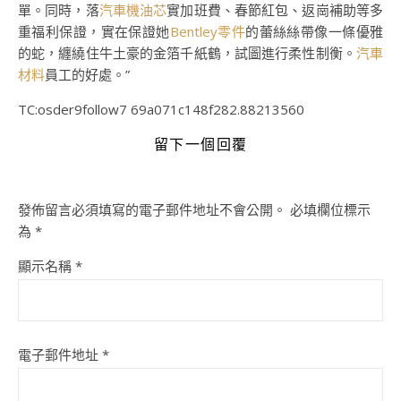
單。同時，落
汽車機油芯
實加班費、春節紅包、返崗補助等多
重福利保證，實在保證她
Bentley零件
的蕾絲絲帶像一條優雅
的蛇，纏繞住牛土豪的金箔千紙鶴，試圖進行柔性制衡。
汽車
材料
員工的好處。”
TC:osder9follow7 69a071c148f282.88213560
留下一個回覆
發佈留言必須填寫的電子郵件地址不會公開。
必填欄位標示
為
*
顯示名稱
*
電子郵件地址
*