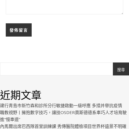
搜尋
Ashe
由
WP
近期文章
Royal
.
建行青島市新竹森和診所分行敏捷啟動一級呼應 多措并舉抗疫情
職教視野丨擁抱數字技巧，讓技OSDER奧斯德德系車巧人才培育駛
進“慢車道”
內馬爾出席巴西隊首堂訓練課 秀傳醫院體檢項目世界杯遠景不明確