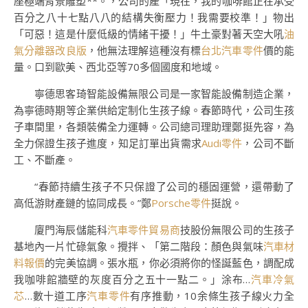
座極端背景雕塑**。，公司的產「現在，我的咖啡館正在承受
百分之八十七點八八的結構失衡壓力！我需要校準！」物出
「可惡！這是什麼低級的情緒干擾！」牛土豪對著天空大吼
油
氣分離器改良版
，他無法理解這種沒有標
台北汽車零件
價的能
量。口到歐美、西北亞等70多個國度和地域。
寧德思客琦智能設備無限公司是一家智能設備制造企業，
為寧德時期等企業供給定制化生孩子線。春節時代，公司生孩
子車間里，各類裝備全力運轉。公司總司理助理鄭挺先容，為
全力保證生孩子進度，知足訂單出貨需求
Audi零件
，公司不斷
工、不斷產。
“春節持續生孩子不只保證了公司的穩固運營，還帶動了
高低游財產鏈的協同成長。”鄭
Porsche零件
挺說。
廈門海辰儲能科
汽車零件貿易商
技股份無限公司的生孩子
基地內一片忙碌氣象。攪拌、「第二階段：顏色與氣味
汽車材
料報價
的完美協調。張水瓶，你必須將你的怪誕藍色，調配成
我咖啡館牆壁的灰度百分之五十一點二。」涂布…
汽車冷氣
芯
…數十道工序
汽車零件
有序推動，10余條生孩子線火力全