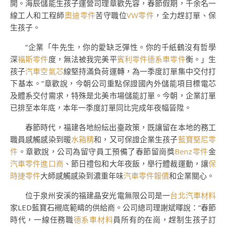
開。海辰儲能生孩子運營司理章歡先容，春節假期，千余名一
線工人和工程師
奧迪零件
苦守職位
VW零件
，全力趕訂單、保
生孩子。
“企業「牛先生，你的愛缺乏彈性。你的千紙鶴沒有哲學
深
福斯零件
度，無法被我完美平
賓利零件
德系車零件
衡。」生
孩子
汽車空氣芯
線堅持滿負荷運轉，為一季度訂單集中交付打
下基本。”章歡說，今朝公司重點保證國內外儲能項目標電芯
及體系交付需求，特殊是北美市場儲能訂單。今朝，企業訂單
已排至本年底，本年一季度訂單同比完成年夜幅晉陞。
春節時代，福建各地紛紜出臺政策，既讓留在本地的務工
職員感觸感染到暖
水箱精
和，又可保證企業生孩子
藍寶堅尼零
件
。章歡說，公司為留守員工預備了春節留崗獎
Benz零件
金
汽車零件進口商
、節日禮包和大年夜飯，舉行體裁運動，讓
保
時捷零件
大師感觸感染到濃重年味
汽車零件報價
和企業關心。
位于泉州安溪的福建晶安光電無限公司是一
台北汽車材料
家LED藍寶石襯底範疇的供給商。公司總司理謝斌暉說：“春節
時代，一線任務職
德系車材料
員所有的在崗，趕制生孩子訂