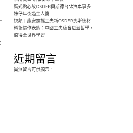
廣式點心故OSDER奧斯德台北汽車事多
妹仔年夜過主人婆
視頻丨龍安志攜工夫新OSDER奧斯德材
”
料報價作表態：中國工夫蘊含包涵哲學，
值得全世界學習
在
近期留言
尚無留言可供顯示。