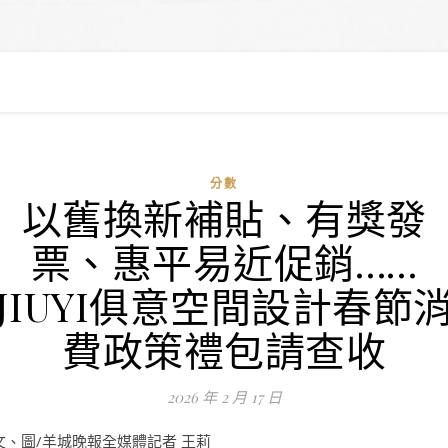
分數
以舊換新補貼、有獎發
票、惠平易近促銷……
JIUYI俱意空間設計春節
費政策禮包請查收
2026 年 2 月 17 日
文、圖/羊城晚報全媒體記者 王莉