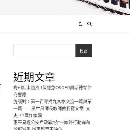
搜尋
近期文章
消
梅州結束防風II級應急OSDER奧斯德零件
商響應
施議對：第一百零找九宮格交流一篇與第
一篇——吳世昌師長教師教我寫文章–文
史–中國作家網
惠平易近公安戶政戰“疫”一線外行動森和
診所減重 辦事群眾不缺位