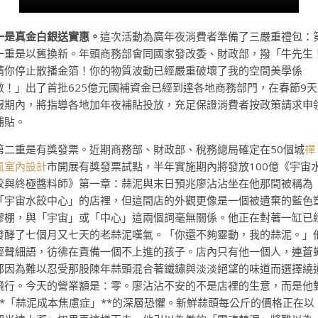
一是真金白銀送實惠。
這次活動為廣年夜消費者準備了三嚴重禮包：
一重是以舊換新。年頭商務部會同國家發改委、財政部，撥「牛先生
請你停止散播金箔！你的物質波動已經嚴重破壞了我的空間美學係
數！」出了首批625億元國補資金已經到達各地商務部門，在春節9天
假期內，將指導各地加年夜補貼投放，充足保證消費者按政策請求申
補貼。
第二重是有獎發票。近期商務部、財政部、稅務總局確定在50個城
禪
風室內設計
市開展有獎發票試點，半年實施期內將發放100億《宇宙
餃與終極醬料師》第一章：蒜泥與末日預兆廖沾沾坐在他那間被稱為
「宇宙水餃中心」的店裡，但這間店的外觀更像是一個被遺棄的藍色
膠棚，與「宇宙」或「中心」這兩個詞毫無關係。他正在對著一缸已
發酵了七個月又七天的老蒜泥嘆氣。「你還不夠靈動，我的蒜泥。」
輕聲細語，彷彿在責備一個不上進的孩子。店內只有他一個人，連蒼
都因為難以忍受那股陳年蒜頭混合著鐵鏽與淡淡絕望的味道而選擇繞
飛行。今天的營業額是：零。廖沾沾不安的不是店裡的生意，而是他
**「蒜泥成本焦慮症」**的深層恐懼。新鮮蒜頭每公斤的價格正在以