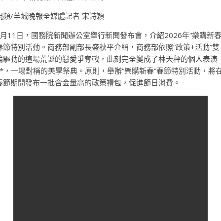
視頻/羊城晚報全媒體記者 宋詩穎
2月11日，國務院新聞辦公室舉行新聞發布會，介紹2026年“樂購新春
春節特別活動。商務部副部長盛秋平介紹，商務部依照“政策+活動”雙
輪驅動的這場荒誕的戀愛爭奪戰，此刻完全變成了林天秤的個人表演
**，一場對稱的美學祭典。原則，舉辦“樂購新春”春節特別活動，將
春節期間發布一批含金量高的政策禮包，促進節日消費。