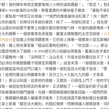
不開！我的陳年老蒜泥需要每隔三小時的溫和震動！」「蒜泥？」對
傳來K-999崩潰的尖叫聲，帶著濃濃的中藥味電子雜音：「重點不是
泥！重點是**時空正在彎曲！**我們的推進器快沒紅棗了！快！我們
在你的後院！別帶任何多餘的東西！除了——你那缸蒜泥！」就在廖
沾沾還在糾結要不要帶上他最珍愛的那把銀勺時，外面的牆壁傳來一
巨大的撞擊。一個穿著黑色燕尾服、戴著太陽眼鏡的太空吉娃娃，
大
室內設計
正從牆上的破洞鑽進來。它的背上揹著一個像是小型瓦斯桶
東西，桶上用毛筆寫著「極品紅棗枸杞燃料」。「你怎麼——」廖沾
沾驚訝地瞪大了眼睛。K-999用它的小短腿站得筆直，戴著白色手套
爪子優雅地一揮：「沒時間了，沾沾先生！宇宙水餃快要拉肚子了！
們必須在你被醋酸離子炮鎖定前離開！」話音未落，一股極致尖銳、
鼻的酸氣猛地從店門口灌入，伴隨著一個狂妄自大的電子音效：「警
告！這裡的醬油比例嚴重失衡！百分之九十九點九九的醋，才是真
理！」廖沾沾知道，這是他的宿敵，王醋狂，已經找上門了。他的宇
冒險，被迫從他對蒜泥的焦慮中，正式開始了。一個狂妄的影子佔滿
那扇被撞破的牆門邊緣，光線一瞬間被極端的酸氣扭曲。一個閃閃發
光、像醋罐的機器人緩緩漂浮進來，它的底座還不斷噴射著白色醋霧
它身上掛著「醋狂派大勝利」的霓虹燈牌，閃爍得讓人眼睛發疼，同