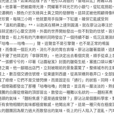
超光速上漲，如果再這樣下去，他引以為傲的「靈魂蒜泥」將難以為
繼。他拿著一把被磨得光滑、閃耀著不祥光芒的小銀勺，從缸底撈起
坨濃稠的、顏色介於灰綠與土黃之間的發酵物。這蒜泥被他照顧得像
世珍寶，每隔三小時，他就要用手指彈一下缸邊，確保它能感受到
**「溫和的震動」**，以助其在精神上達到圓滿。就在廖沾沾專注於
與蒜泥進行心靈交流時，外面的世界開始發出一些不對勁的信號。首
是聲音。街上所有的汽車喇叭同時發出了一個持續不斷、低沉且潮濕
「咕嚕——咕嚕——」聲。這聲音不是引擎聲，也不是正常的鳴笛
聲，而像是一個巨大的、消化不良的胃在哀嚎。廖沾沾皺著眉頭，這
重干擾了他蒜泥的「寧靜冥想」。他決定出去看個究竟，順手從桌上
了一張髒兮兮的，印著《沾醬秘笈》封面的皺衛生紙，塞進口袋以備
時之需。他一腳踏出店門，立刻被眼前的景象震驚了。整條城市的主
道上，數百個交通信號燈，從東邊到西邊，從高架橋到巷弄口，全部
成了綠燈。它們不是交替閃爍，而是固定在「通行」的狀態，同時，
一個燈箱都發出了那種「咕嚕咕嚕」的聲音，並且有一層淡淡的、熱
騰騰的白霧從燈箱的頂部冒出，散發出一種難以名狀的——麵粉蒸煮
過頭的氣味。「麵粉焦慮？還是過度發酵？」廖沾沾是個醬料學家，
所有食物相關的氣味都極度敏感。他聞出來了，這是一種只有在極度
大的麵團因為壓力過大而散發出的氣味。街上的行人陷入了混亂。汽