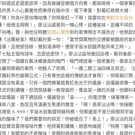
不知道該走還是該停，因為無論從哪個方向看，都是綠燈。一個穿著
裝的男人小心翼翼地把車停在路中央，搖下車窗，對著紅綠燈大喊：
「喂！你為什麼咕嚕咕嚕？你倒是紅一下啊！我要向左
樂齡住宅設計
轉！綠燈沒用啊！」廖沾沾感覺到一陣心悸。這種氣味，這種不祥的
「咕嚕」聲，與他兒時聽
空間心理學
到的家傳預言不謀而合。他想起
傳《沾醬秘笈》裡記載的第一句：「當世間萬物的交通都被麵皮的氣
籠罩，且燈號恒綠、聲如湯沸時，便是宇宙水餃臨界點到來之時。」
「七點五個地球年…怎麼這麼快？」廖沾沾猛地衝回店裡，衝到後廚
打開了一個藏在舊冰櫃後面的暗門。暗門裡放著一個老舊的、像是古
金屬保險箱的東西。他輸入了密碼：「一醬二醋三油四辣五蒜泥」（
是醬料界的基礎公式，只有像他這樣的傳統派才會用）。保險箱打開
裡面沒有黃金，只有一個閃爍著詭異紅色光芒的儀器。這儀器很像一
老式的對講機，但頂部插著一根彎曲的、像韭菜一樣的天線。他顫抖
拿起儀器，按下通話鈕。儀器發出「滋——」的電流聲，接著傳來一
陣高八度、急促且充滿養生焦慮的聲音。「喂！是廖沾沾嗎！快接聽
這裡是 K-999！宇宙水餃聯盟特級特務！你那邊是不是已經聞到宇宙
級的酸味了？我們需要你的蒜泥！你被徵召了！馬上！」廖沾沾的耳
被這聲音震得嗡嗡作響，他捏著對講機，困惑地喊道：「特務？酸味
等等！我聞到的不是酸味！是麵粉過度膨脹的焦慮味！還有，我現在