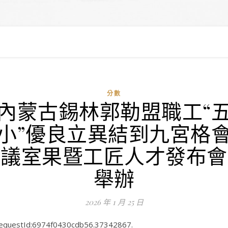
分數
內蒙古錫林郭勒盟職工“
小”優良立異結到九宮格
議室果暨工匠人才發布會
舉辦
2026 年 1 月 25 日
equestId:6974f0430cdb56.37342867.