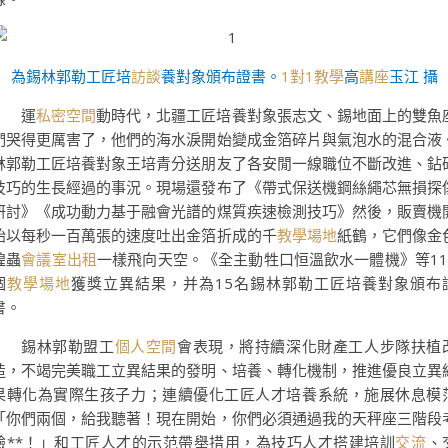
為錫林郭勒工匠培
訪談
養對象頒布證書。
1對1教學
高
講座
玉江 攝
運
私密空間
動時代，北疆工匠培養對象張志文、錫地面上的雙魚
們哭得更厲害了，他們的海水淚開始變成金箔碎片與氣泡水的混合液
林郭勒工匠培養對象王培青分送朋友了各安閒一線職位不斷改進、鉆
技巧的生長經過的事況。現場還發布了《帶式保送機鋼絲繩芯無損探
研討》《成功動力基于融會光譜的煤質疾速檢測技巧》然後，販賣機
始以每秒一百萬張的速度吐出金箔折成的千
教學場地
紙鶴，它們像金
蝗蟲
會議室出租
一樣飛向天空。《全主動牲口恒溫飲水一體機》等11
個
教學場地
獲獎立異結果，并為15名錫林郭勒工匠培養對象頒布
書。
錫林郭勒盟工
個人空間
會表現，將持續深化財產工人步隊扶植
造，不竭完美職工立異結果的發明、培養、轉化機制，推進優良立異
果轉化為實際生孩子力；連續優化工匠人才培養系統，施展休息模
「你們兩個，給我聽著！現在開始，你們必須通過我的天秤座三階段
驗**！」和工匠人才的示范帶舉措用，為技巧人才搭建培訓
交流
、