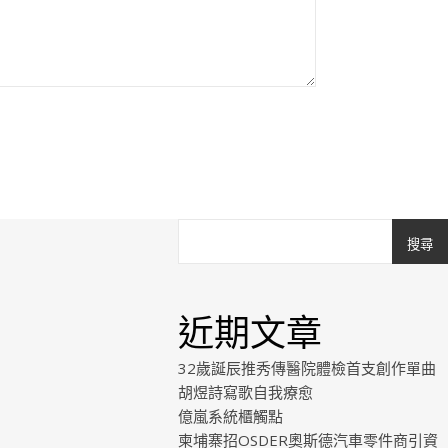
搜尋
近期文章
32歲誕辰推秀傳醫院體檢首支創作單曲
胡煜詩寫歌自我療愈
億嵐系統櫃觸點
柬埔寨招OSDER奧斯德汽車零件商引資