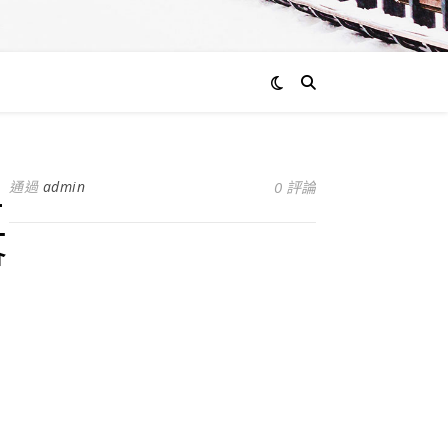
通過
admin
0 評論
五
會