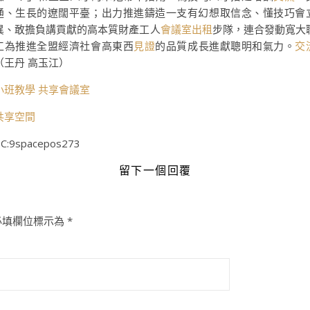
通、生長的遼闊平臺；出力推進鑄造一支有幻想取信念、懂技巧會
異、敢擔負講貢獻的高本質財產工人
會議室出租
步隊，連合發動寬大
工為推進全盟經濟社會高東西
見證
的品質成長進獻聰明和氣力。
交
（王丹 高玉江）
小班教學
共享會議室
共享空間
C:9spacepos273
留下一個回覆
必填欄位標示為
*