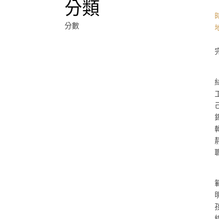
分類
分數