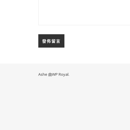
Ashe 由
WP Royal
.