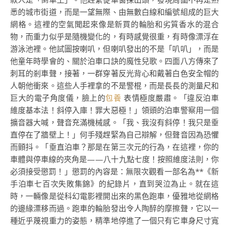
悉的城市街道，而是一望無際、由無數白線和編號組成的巨大
網格。這裡的空氣聞起來像是新買的輪胎和劣質香水的混合
物，而重力似乎是隨機變化的，有時感覺很重，有時像漂浮在
游泳池裡。他試圖按喇叭，但喇叭發出的不是「叭叭」，而是
他童年時學會的、關於泊車口訣的魔性兒歌。四面八方傳來了
刺耳的剎車聲，接著，一群穿著反光背心和戴著白色安全帽的
人朝他衝來。這些人手裡拿的不是警棍，而是長長的測量尺和
巨大的電子角度儀，臉上的
包養
表情極度嚴肅。「違反泊車
維度基本法！斜停入庫！罪大惡極！」領頭的泊車警察用一個
擴音器大喊，聲音充滿機械感。「我、我沒有斜停！我只是垂
直停在了牆壁上！」何手殘趕緊為自己辯解，但聲音因為恐懼
而顫抖。「垂直泊車？那是在第三次元的行為，在這裡，你的
車體與停車線的夾角是——八十九點七度！按照維度法則，你
必須接受懲罰！」懲罰的內容是：無限次觀看一部名為**《新
手泊車七百次失敗集錦》的紀錄片，直到哭泣為止。就在這
時，一輛像是從科幻電影裡開出來的黑色跑車，優雅地從網格
的邊緣漂移而過。跑車的輪胎發出令人陶醉的摩擦聲，它以一
種近乎蔑視重力的姿態，精準地停進了一個只有它車身尺寸寬