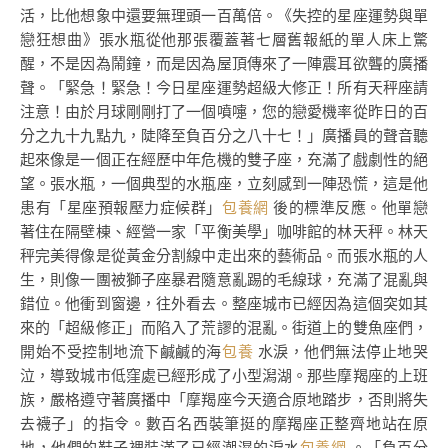
活，比他想象中還要無理頭一百萬倍。《失控的星座運勢與單
戀狂想曲》張水瓶從他那張覆蓋著七層舊報紙的單人床上驚
醒，不是因為鬧鐘，而是因為屋頂傳來了一陣震耳欲聾的廣播
聲。「緊急！緊急！今日星座運勢超級大修正！所有天秤座請
注意！由於月球剛剛打了一個噴嚏，您的戀愛機率從昨日的百
分之九十九點九，陡降至負百分之八十七！」廣播員的聲音聽
起來像是一個正在經歷中年危機的雙子座，充滿了戲劇性的絕
望。張水瓶，一個典型的水瓶座，立刻感到一陣恐慌，這是他
患有「星座預報壓力症候群」
包養網
後的標準反應。他單戀
著住在隔壁棟、經營一家「平衡美學」咖啡館的林天秤。林天
秤完美得像是從黃金分割線中走出來的藝術品。而張水瓶的人
生，則像一團被獅子座暴君隨意亂踢的毛線球，充滿了混亂與
錯位。他衝到窗邊，往外看去。整座城市已經因為這個突如其
來的「超級修正」而陷入了荒謬的混亂。街道上的雙魚座們，
開始不受控制地流下鹹鹹的海
包養
水淚，他們無法停止地哭
泣，導致城市低窪處已經形成了小型潟湖。那些摩羯座的上班
族，嚴格遵守著廣播中「摩羯座今天適合原地踏步，否則將失
去襪子」的指令。數百名西裝筆挺的摩羯座正整齊地站在原
地，他們的鞋子裡裝滿了已經潮濕的淚水
包養網
。「負百分