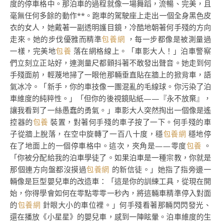
度的停車格中。那泊車的過程就像一場舞蹈，流暢、完美，且
毫無任何多餘的動作**。跑車的駕駛座上走出一個全身黑色皮
衣的女人，她戴著一副透明護目鏡，冷酷地朝著何手殘的方向
走來。她的步伐優雅而精準
包養網
，每一步都像是被測量過
一樣，完美地
包養
落在網格線上。「車影大人！」泊車警察
們立刻立正站好，連測量尺都顫抖著不敢發出聲音。她走到何
手殘面前，輕蔑地掃了一眼他那輛垂直貼在牆上的掀背車，語
氣冰冷。「新手，你的車技像一團混亂的毛線球。你污染了泊
車維度的純粹性。」「但你的後視鏡貼紙——『永不放棄』，
讓我看到了一絲愚蠢的勇氣。」車影大人突然掏出一個像是遙
控器的
包養
裝置，對著何手殘的車子按了一下。何手殘的車
子從牆上脫落，在空中旋轉了一百八十度，穩
包養網
穩地停
在了地面上的一個停車格中。這次，夾角是——零度
包養
。
「你被分配給我的泊車學徒了。如果泊車是一種宗教，你就是
那個連方向盤都沒摸過
包養網
的新信徒。」她指了指旁邊一
輛像是巨型嬰兒車的改造車：「這是你的訓練工具，從現在開
始，你得學會如何在零點零零一秒內，將這輛車精準停入對面
的
包養網
針眼大小的車位裡。」何手殘看著那輛閃閃發光、
還在播放《小星星》的嬰兒車，感到一陣眩暈。泊車維度的生