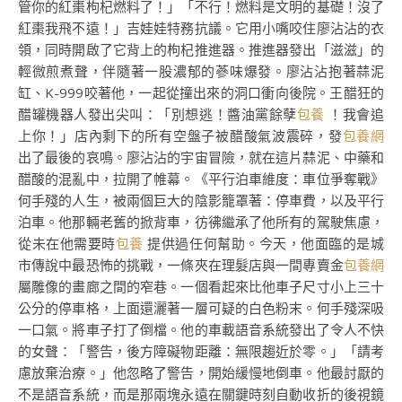
管你的紅棗枸杞燃料了！」「不行！燃料是文明的基礎！沒了
紅棗我飛不遠！」吉娃娃特務抗議。它用小嘴咬住廖沾沾的衣
領，同時開啟了它背上的枸杞推進器。推進器發出「滋滋」的
輕微煎煮聲，伴隨著一股濃郁的蔘味爆發。廖沾沾抱著蒜泥
缸、K-999咬著他，一起從撞出來的洞口衝向後院。王醋狂的
醋罐機器人發出尖叫：「別想逃！醬油黨餘孽
包養
！我會追
上你！」店內剩下的所有空盤子被醋酸氣波震碎，發
包養網
出了最後的哀鳴。廖沾沾的宇宙冒險，就在這片蒜泥、中藥和
醋酸的混亂中，拉開了帷幕。《平行泊車維度：車位爭奪戰》
何手殘的人生，被兩個巨大的陰影籠罩著：停車費，以及平行
泊車。他那輛老舊的掀背車，彷彿繼承了他所有的駕駛焦慮，
從未在他需要時
包養
提供過任何幫助。今天，他面臨的是城
市傳說中最恐怖的挑戰，一條夾在理髮店與一間專賣金
包養網
屬雕像的畫廊之間的窄巷。一個看起來比他車子尺寸小上三十
公分的停車格，上面還灑著一層可疑的白色粉末。何手殘深吸
一口氣。將車子打了倒檔。他的車載語音系統發出了令人不快
的女聲：「警告，後方障礙物距離：無限趨近於零。」「請考
慮放棄治療。」他忽略了警告，開始緩慢地倒車。他最討厭的
不是語音系統，而是那兩塊永遠在關鍵時刻自動收折的後視鏡