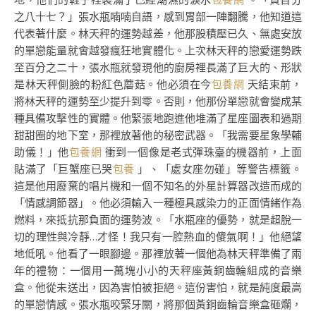
之八十七？」張水瓶喃喃自語，感到胃部一陣翻騰，他知道這
代表著什麼。林天秤的運勢越差，他那股積壓已久、無處安放
的單戀能量就會越發瘋狂地實體化。上次林天秤的戀愛運勢跌
至百分之二十，張水瓶就發現他的廚房裡長滿了巨大的、形狀
是林天秤側臉的粉紅色蘑菇。他必須在今
包養網
天結束前，
將林天秤的運勢至少提升到零。否則，他那份單戀就會變成某
種具備攻擊性的實體。他緊張地跑進他堆滿了星座圖表和過期
甜甜圈的地下室，那裡放著他的秘密武器。「我需要星象學輔
助儀！」他
包養網
衝到一個像是老式彈珠臺的機器前，上面
貼滿了「巨蟹座已哭
包養
」、「處女座勿碰」等警告標籤。
這是他用廢棄的唱片機和一個不知名的外星計算器改造而成的
「情感調節器」。他必須輸入一種極具感染力的正面情緒作為
燃料，來抵抗那負面的運勢波。「水瓶座的優勢，就是超脫一
切的理性與冷靜…才怪！我只有一腔熱血的傻氣啊！」他絕望
地低吼。他看了一眼腳邊。那裡放著一個他為林天秤準備了兩
年的禮物：一個用一萬塊小小的天秤座黃銅齒輪組成的音樂
盒。他從未送出，因為害怕被拒絕。這份害怕，就是純度最高
的單戀情感。張水瓶咬緊牙關，將那個黃銅齒輪音樂盒砸爛，