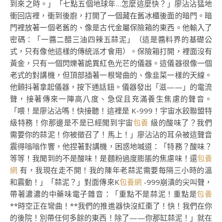
到來之時。」「七點五個地球年…怎麼這麼快？」廖沾沾猛地
衝回店裡，衝到後廚，打開了一個藏在舊冰櫃後面的暗門。暗
門裡放著一個老舊的、像是古代金屬保險箱的東西。他輸入了
密碼：「一醬二醋三油四辣五蒜泥」（這是醬料界的基礎公
式，只有像他這樣的傳統派才會用）。保險箱打開，裡面沒有
黃金，只有一個閃爍著詭異紅色光芒的儀器。這儀器很像一個
老式的對講機，但頂部插著一根彎曲的、像韭菜一樣的天線。
他顫抖著拿起儀器，按下通話鈕。儀器發出「滋——」的電流
聲，接著傳來一陣高八度、急促且充滿養生焦慮的聲音。
「喂！是廖沾沾嗎！快接聽！這裡是 K-999！宇宙水餃聯盟特
級特務！你那邊是不是已經聞到宇宙
包養
級的酸味了？我們
需要你的蒜泥！你被徵召了！馬上！」廖沾沾的耳朵被這聲音
震得嗡嗡作響，他捏著對講機，困惑地喊道：「特務？酸味？
等等！我聞到的不是酸味！是麵粉過度膨脹的焦慮味！還
包養
網
有，我現在走不開！我的陳年老蒜泥需要每隔三小時的溫
和震動！」「蒜泥？」對面傳來K
包養網
-999崩潰的尖叫聲，
帶著濃濃的中藥味電子雜音：「重點不是蒜泥！重點是
包養
**時空正在彎曲！**我們的推進器快沒紅棗了！快！我們在你
的後院！別帶任何多餘的東西！除了——你那缸蒜泥！」就在