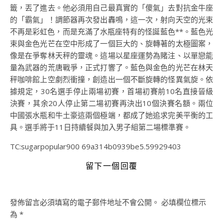
籤，丟了進去。他必須用自己最真實的「傻氣」去對抗金牛座
的「霸氣」！調節器再次發出轟鳴，這一次，射向天空的光束
不再是彩虹色，而是充滿了水瓶座特有的怪誕藍色**。藍色光
束與金色光芒在空中形成了一個巨大的、旋轉著的太極圖案，
像是在爭奪林天秤的靈魂。這場以星座運勢為賭注、以單戀能
量為武器的荒唐戰爭，正式打響了。藍色與金色的光芒在林天
秤咖啡館上空劇烈衝撞，創造出一個不斷旋轉的怪異氣旋。依
據規定，30名選手停止兩場初賽，首場初賽前10名直接晉級
決賽，其余20人停止第二場初賽再決出10個決賽名額。兩位
中國張水瓶和牛土豪這兩個極端，都成了她追求完美平衡的工
具。選手將于11日持續餐與加入男子組第二場標準賽。
TC:sugarpopular900 69a314b0939be5.59929403
留下一個回覆
發佈留言必須填寫的電子郵件地址不會公開。
必填欄位標示
為
*