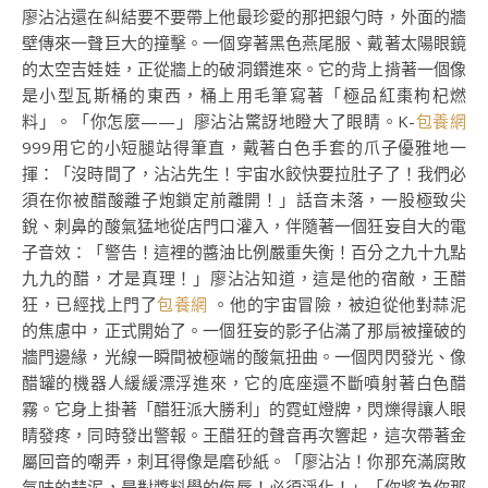
廖沾沾還在糾結要不要帶上他最珍愛的那把銀勺時，外面的牆
壁傳來一聲巨大的撞擊。一個穿著黑色燕尾服、戴著太陽眼鏡
的太空吉娃娃，正從牆上的破洞鑽進來。它的背上揹著一個像
是小型瓦斯桶的東西，桶上用毛筆寫著「極品紅棗枸杞燃
料」。「你怎麼——」廖沾沾驚訝地瞪大了眼睛。K-
包養網
999用它的小短腿站得筆直，戴著白色手套的爪子優雅地一
揮：「沒時間了，沾沾先生！宇宙水餃快要拉肚子了！我們必
須在你被醋酸離子炮鎖定前離開！」話音未落，一股極致尖
銳、刺鼻的酸氣猛地從店門口灌入，伴隨著一個狂妄自大的電
子音效：「警告！這裡的醬油比例嚴重失衡！百分之九十九點
九九的醋，才是真理！」廖沾沾知道，這是他的宿敵，王醋
狂，已經找上門了
包養網
。他的宇宙冒險，被迫從他對蒜泥
的焦慮中，正式開始了。一個狂妄的影子佔滿了那扇被撞破的
牆門邊緣，光線一瞬間被極端的酸氣扭曲。一個閃閃發光、像
醋罐的機器人緩緩漂浮進來，它的底座還不斷噴射著白色醋
霧。它身上掛著「醋狂派大勝利」的霓虹燈牌，閃爍得讓人眼
睛發疼，同時發出警報。王醋狂的聲音再次響起，這次帶著金
屬回音的嘲弄，刺耳得像是磨砂紙。「廖沾沾！你那充滿腐敗
氣味的蒜泥，是對醬料學的侮辱！必須淨化！」「你將為你那