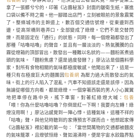
拿了一張髒兮兮的，印著《沾醬秘笈》封面的皺衛生紙，塞進
口袋以備不時之需。他一腳踏出店門，立刻被眼前的景象震驚
了。整條城市的主幹道上，數百個交通信號燈，從東邊到西
邊，從高架橋到巷弄口，全部變成了綠燈。它們不是交替閃
爍，而是固定在「通行」的狀態，同時，每一個燈箱都發出了
那種「咕嚕咕嚕」的聲音，並且有一層淡淡的、熱氣騰騰的白
霧從燈箱的頂部冒出，散發出一種難以名狀的——麵粉蒸煮過
頭的氣味。「麵粉焦慮？還是過度發酵？」廖沾沾是個醬料學
家，對所有食物相關的氣味都極度敏感。他聞出來了，這是一
種只有在極度巨大的麵團因
包養網
為壓力過大而散發出的氣
味。街上的行人陷入了混亂。汽車不知道該走還是該停，因為
無論從哪個方向看，都是綠燈。一個穿著西裝的男人小心翼翼
地把車停在路中央，搖下車窗，對著紅綠燈大喊：
包養
「喂！你為什麼咕嚕咕嚕？你倒是紅一下啊！我要向左轉！綠
燈沒用啊！」廖沾沾感覺到一陣心悸。這種氣味，這種不祥的
「咕嚕」聲，與他兒時聽到的家傳預言不謀而合。他想起家傳
《沾醬秘笈》裡記載的第一句：「當世間萬物的交通都被麵皮
的氣味籠罩，且燈號恒綠、聲如湯沸時，便是宇宙水餃臨界點