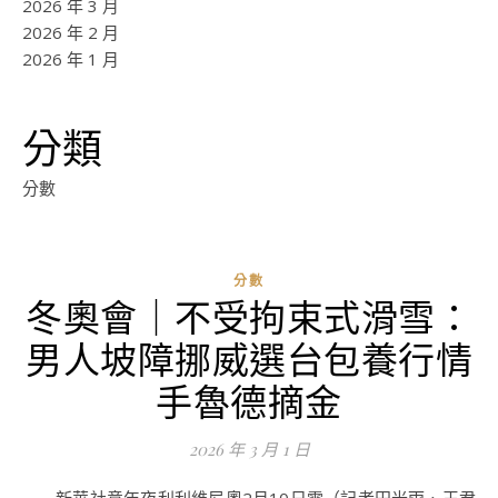
2026 年 3 月
2026 年 2 月
2026 年 1 月
分類
分數
分數
冬奧會｜不受拘束式滑雪：
ad
男人坡障挪威選台包養行情
0
評
手魯德摘金
論
2026 年 3 月 1 日