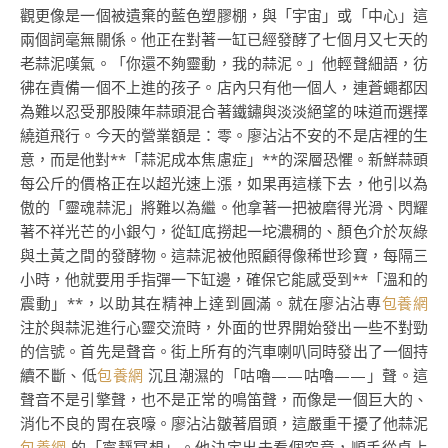
觀更像是一個被遺棄的藍色塑膠棚，與「宇宙」或「中心」這
兩個詞毫無關係。他正在對著一缸已經發酵了七個月又七天的
老蒜泥嘆氣。「你還不夠靈動，我的蒜泥。」他輕聲細語，彷
彿在責備一個不上進的孩子。店內只有他一個人，連蒼蠅都因
為難以忍受那股陳年蒜頭混合著鐵鏽與淡淡絕望的味道而選擇
繞道飛行。今天的營業額是：零。廖沾沾不安的不是店裡的生
意，而是他對**「蒜泥成本焦慮症」**的深層恐懼。新鮮蒜頭
每公斤的價格正在以超光速上漲，如果再這樣下去，他引以為
傲的「靈魂蒜泥」將難以為繼。他拿著一把被磨得光滑、閃耀
著不祥光芒的小銀勺，從缸底撈起一坨濃稠的、顏色介於灰綠
與土黃之間的發酵物。這蒜泥被他照顧得像稀世珍寶，每隔三
小時，他就要用手指彈一下缸邊，確保它能感受到**「溫和的
震動」**，以助其在精神上達到圓滿。就在廖沾沾專
包養網
注於與蒜泥進行心靈交流時，外面的世界開始發出一些不對勁
的信號。首先是聲音。街上所有的汽車喇叭同時發出了一個持
續不斷、低
包養網
沉且潮濕的「咕嚕——咕嚕——」聲。這
聲音不是引擎聲，也不是正常的鳴笛聲，而像是一個巨大的、
消化不良的胃在哀嚎。廖沾沾皺著眉頭，這嚴重干擾了他蒜泥
包養網
的「寧靜冥想」。他決定出去看個究竟，順手從桌上