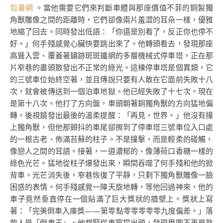
包養網
。當他需要它們來判斷車體與那座價值不菲的銅製獨
角獸雕像之間的距離時，它們卻像兩片羞澀的耳朵一樣，優雅
地縮了回去。同時發出低語：「你還是別看了，反正你也停不
好。」何手殘感覺心臟快要跳出來了。他轉頭看去，發現那座
高聳入雲、覆蓋著鏽跡斑斑鐵網的多層機械式停車塔，正在那
片窄巷的盡頭散發出不正常的綠光。這棟停車塔是個異類，它
的三號車位始終空著，並且傳說只要有人敢在它面前失敗十八
次，就會被傳送到一個泊車地獄。他已經失敗了十七次。現在
是第十八次。他打了方向盤，車頭朝著銅獨角獸的方向猛地偏
轉。後視鏡發出最後的溫柔提醒：「再見，世界。」他沒有撞
上獨角獸，但他那顫抖的車尾卻擦到了停車塔三號車位入口處
的一根古老、佈滿苔蘚的柱子。不是撞擊，而是輕柔的碰觸，
像戀人之間的耳語。接著，一道濃郁的、像薄荷口香糖一樣的
綠色光芒。猛地從柱子爆發出來，瞬間吞噬了何手殘和他的掀
背車。光芒消失後，窄巷恢復了平靜，只剩下獨角獸雕像一臉
困惑的表情。何手殘感覺一陣天旋地轉，等他回過神來，他的
車子竟然垂直停在一個貼滿了巨大獎狀的牆壁上。獎狀上寫
著：「完美倒車入庫獎——第零點零零零零零九度偏差。」落
款人是「倒車王」。他趕緊從車窗探出頭，發現周圍不再是熟