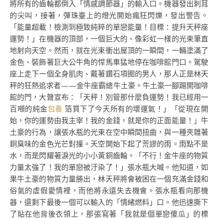
將所有的齒輪都倒入「情感調節器」的輸入口。機器發出刺耳
的尖叫，接著，彈珠臺上的燈光開始瘋狂閃爍，發出警告。
「能量超載！檢測到極致純粹的單戀能量！目標：提升天秤座
運勢！」在機器的頂部，一個巨大的、像彩虹一樣的光束筆直
地射向天空。然而，就在光束衝出屋頂的一瞬間，一輛塗滿了
金色、裝飾著巨大公牛角的悍馬車猛地停在咖啡館門口。駕駛
座上走下一個全身肌肉、戴著鑽石項圈的男人，那人正是林天
秤的狂熱追求者——金牛座霸總牛土豪。牛土豪一腳踢開咖啡
館的門，大聲宣布：「天秤！別管那什麼負運勢！我已經用一
百噸的純金
包養
箔買下了今天所有的壞運氣！」「從現在開
始，你的運勢由我主宰！我的金錢，就是你的正面能量！」牛
土豪的行為，讓張水瓶的光束在空中瞬間扭曲，與一種夾雜著
銅臭味的金色光芒對撞。天空開始下起了荒謬的雨。雨點不是
水，而是閃耀著淚光的小小黃銅齒輪。「不行！金牛座的物質
力量太強了！我的單戀被汙染了！」張水瓶大喊。他知道，如
果牛土豪的物質力量勝出，林天秤將會被困在一個充滿金錢和
俗氣的虛假愛情裡，而他將永遠失去機會。張水瓶看向那機
器，還剩下最後一個可以輸入的「情緒燃料」口。他迅速撕下
了貼在他背後衣領上，那張寫著「我就是個單戀傻瓜」的標