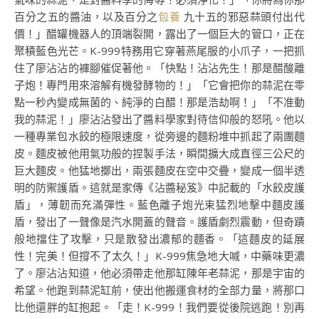
百分之五的醬油，以及百分之
包養
九十五的邪惡蒜頭付出代
價！」醋罐機器人的頂端裂開，露出了一個巨大的管口，正在
聚積藍色光芒。K-999特務用它穿著燕尾服的小爪子，一把抓
住了廖沾沾的褲腳催促著他。「快點！沾沾先生！那是醋酸離
子炮！專門用來溶解有機發酵物的！」「它會把你的蒜泥在零
點一秒內變成無菌的、純淨的白醋！那是浩劫啊！」「不准動
我的蒜泥！」廖沾沾發出了醬料學家對待信仰般的怒吼。他以
一種專業包水餃的極限速度，從旁邊的麵粉堆中抓起了兩團麵
皮。麵皮被他用氣功般的捏製手法，瞬間擴大成直徑三公尺的
巨大麵皮。他猛地擲出，兩張麵皮在空中交疊，變成一個半透
明的防禦護盾。這就是家傳《沾醬秘笈》中記載的「水餃皮護
盾」，薄韌而充滿彈性。藍色離子炮光束猛烈地擊中麵皮護
盾，發出了一聲像是汽水開蓋的聲音。護盾劇烈震動，但奇蹟
般地擋住了攻擊，只是散發出濃郁的麵香。「這麵皮的延展
性！完美！但撐不了太久！」K-999焦急地大喊，中藥味更濃
了。廖沾沾知道，他必須帶走他那缸陳年老蒜泥，那是宇宙的
希望。他跑到蒜泥缸前，使出他搬運食材的全部力量，將那口
比他還胖的缸抱起。「走！K-999！我們要從後院逃跑！別再