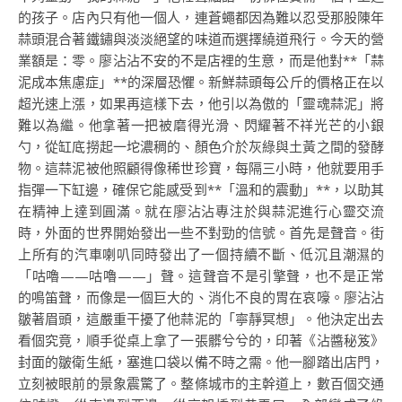
的孩子。店內只有他一個人，連蒼蠅都因為難以忍受那股陳年
蒜頭混合著鐵鏽與淡淡絕望的味道而選擇繞道飛行。今天的營
業額是：零。廖沾沾不安的不是店裡的生意，而是他對**「蒜
泥成本焦慮症」**的深層恐懼。新鮮蒜頭每公斤的價格正在以
超光速上漲，如果再這樣下去，他引以為傲的「靈魂蒜泥」將
難以為繼。他拿著一把被磨得光滑、閃耀著不祥光芒的小銀
勺，從缸底撈起一坨濃稠的、顏色介於灰綠與土黃之間的發酵
物。這蒜泥被他照顧得像稀世珍寶，每隔三小時，他就要用手
指彈一下缸邊，確保它能感受到**「溫和的震動」**，以助其
在精神上達到圓滿。就在廖沾沾專注於與蒜泥進行心靈交流
時，外面的世界開始發出一些不對勁的信號。首先是聲音。街
上所有的汽車喇叭同時發出了一個持續不斷、低沉且潮濕的
「咕嚕——咕嚕——」聲。這聲音不是引擎聲，也不是正常
的鳴笛聲，而像是一個巨大的、消化不良的胃在哀嚎。廖沾沾
皺著眉頭，這嚴重干擾了他蒜泥的「寧靜冥想」。他決定出去
看個究竟，順手從桌上拿了一張髒兮兮的，印著《沾醬秘笈》
封面的皺衛生紙，塞進口袋以備不時之需。他一腳踏出店門，
立刻被眼前的景象震驚了。整條城市的主幹道上，數百個交通