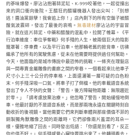
的蔘味爆發。廖沾沾抱著蒜泥缸、K-999咬著他，一起從撞出
來的洞口衝向後院。王醋狂的醋罐機器人發出尖叫：「別想
逃！醬油黨餘孽！我會追上你！」店內剩下的所有空盤子被醋
酸氣波震碎，發出了最後的哀鳴。
無毒建材
廖沾沾的宇宙冒
險，就在這片蒜泥、中藥和醋酸的混亂中，拉開了帷幕。《平
行泊車維度：車位爭奪戰》何手殘的人生，被兩個巨大的陰影
籠罩著：停車費，以及平行泊車。他那輛老舊的掀背車，彷彿
繼承了他所有的駕駛焦慮，從未在他需要時提供過任何幫助。
今天，他面臨的是城市傳說中最恐怖的挑戰，一條夾在理髮店
與一間專賣金屬雕像的畫廊之間的窄巷。一個看起來比他車子
尺寸小上三十公分的停車格，上面還灑著一層可疑的白色粉
末。何手殘深吸一口氣。將車子打了倒檔。他的車載語音系統
發出了令人不快的女聲：「警告，後方障礙物距離：無限趨近
於零。」「請考慮放棄治療。」他忽略了警告，開始緩慢地倒
車。他最討厭的不是語音系統，而是那兩塊永遠在關鍵時刻自
動收折的後視鏡。當他需要它們來判斷車體與那座價值不菲的
銅製獨角獸雕像之間的距離時，它們卻像兩片羞澀的耳朵一
樣，優雅地縮了回去。同時發出低語：「你還是別看了，反正
你也停不好。」何手殘感覺心臟快要跳出來了。他轉頭看去，