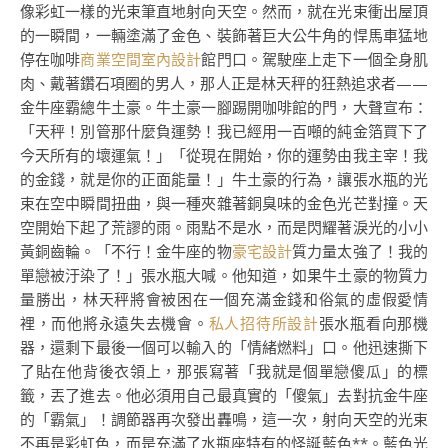
像彩虹一樣的光束筆直地射向天空。然而，就在光束衝出屋頂
的一瞬間，一輛塗滿了金色、裝飾著巨大公牛角的悍馬車猛地
停在咖啡
商業空間室內設計
館門口。駕駛座上走下一個全身肌
肉、戴著鑽石項圈的男人，那人正是林天秤的狂熱追求者——
金牛座霸總牛土豪。牛土豪一腳踢開咖啡館的門，大聲宣布：
「天秤！別管那什麼負運勢！我已經用一百噸的純金箔買下了
今天所有的壞運氣！」「從現在開始，你的運勢由我主宰！我
的金錢，就是你的正面能量！」牛土豪的行為，讓張水瓶的光
束在空中瞬間扭曲，與一種夾雜著銅臭味的金色光芒對撞。天
空開始下起了荒謬的雨。雨點不是水，而是閃耀著淚光的小小
黃銅齒輪。「不行！金牛座的物
豪宅設計
質力量太強了！我的
單戀被汙染了！」張水瓶大喊。他知道，如果牛土豪的物質力
量勝出，林天秤將會被困在一個充滿金錢和俗氣的虛假愛情
裡，而他將永遠失去機會。
私人招待所設計
張水瓶看向那機
器，還剩下最後一個可以輸入的「情緒燃料」口。他迅速撕下
了貼在他背後衣領上，那張寫著「我就是個單戀傻瓜」的標
籤，丟了進去。他必須用自己最真實的「傻氣」去對抗金牛座
的「霸氣」！調節器再次發出轟鳴，這一次，射向天空的光束
不再是彩虹色，而是充滿了水瓶座特有的怪誕藍色**。藍色光