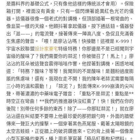
是醬料界的基礎公式，只有像他這樣的傳統派才會用）。保險
箱打開，裡面沒有黃金，只有一個閃爍著詭異紅色光芒的儀
器。這儀器很像一個老式的對講機，但頂部插著一根彎曲的、
像韭菜一樣的天線。他顫抖著拿起儀器，按下通話鈕。儀器發
出「滋——」的電流聲，接著傳來一陣高八度、急促且充滿養
生焦慮的聲音。「喂！是廖沾沾嗎！快接聽！這裡是 K-999！
宇宙水餃聯盟
設計家豪宅
特級特務！你那邊是不是已經聞到宇
宙級的酸味了？我們需要你的蒜泥！你被徵召了！馬上！」廖
沾沾的耳朵被這聲音震得嗡嗡作響，他捏著對講機，困惑地喊
道：「特務？酸味？等等！我聞到的不是酸味！是麵粉過度膨
脹的焦慮味！還有，我現在走不開！我的陳年老蒜泥需要每隔
三小時的溫和震動！」「蒜泥？」對面傳來K-999崩潰的尖叫
聲，帶著濃濃的中藥味電子雜音：「重點不是蒜泥！重點是**
時空正在彎曲！**我們的推進器快沒紅棗了！快！我們在你的
後院！別帶任何多餘的東西！除了——你那缸蒜泥！」就在廖
沾沾還在糾結要不要帶上他最珍愛的那把銀勺時，外面的牆壁
傳來一聲巨大的撞擊。一個穿著黑色燕尾服、戴著太陽眼鏡的
太空吉娃娃，正從牆上的破洞鑽進來。它的背上揹著一個像是
小型瓦斯桶的東西，桶上用毛筆寫著「極品紅棗枸杞燃料」。