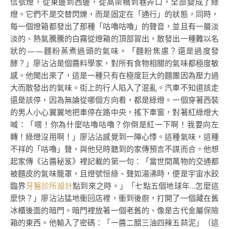
信號燈，從東邊到西邊，從高架橋到巷弄口，全部變成了綠
燈。它們不是交替閃爍，而是固定在「通行」的狀態，同時，
每一個燈箱都發出了那種「咕嚕咕嚕」的聲音，並且有一層淡
淡的、熱氣騰騰的白霧從燈箱的頂部冒出，散發出一種難以名
狀的——麵粉蒸煮過頭的氣味。「麵粉焦慮？還是過度發
酵？」廖沾沾是個醬料學家，對所有食物相關的氣味都極度敏
感。他聞出來了，這是一種只有在極度巨大的麵團因為壓力過
大而散發出的氣味。街上的行人陷入了混亂。汽車不知道該走
還是該停，因為無論從哪個方向看，都是綠燈。一個穿著西裝
的男人小心翼翼地把車停在路中央，搖下車窗，對著紅綠燈大
喊：「喂！你為什麼咕嚕咕嚕？你倒是紅一下啊！我要向左
轉！綠燈沒用啊！」廖沾沾感覺到一陣心悸。這種氣味，這種
不祥的「咕嚕」聲，與他兒時聽到的家傳預言不謀而合。他想
起家傳《沾醬秘笈》裡記載的第一句：「當世間萬物的交通都
被麵皮的氣味籠罩，且燈號恒綠、聲如湯沸時，便是宇宙水餃
臨界
牙醫診所設計
點到來之時。」「七點五個地球年…怎麼這
麼快？」廖沾沾猛地衝回店裡，衝到後廚，打開了一個藏在舊
冰櫃後面的暗門。暗門裡放著一個老舊的、像是古代金屬保險
箱的東西。他輸入了密碼：「一醬二醋三油四辣五蒜泥」（這