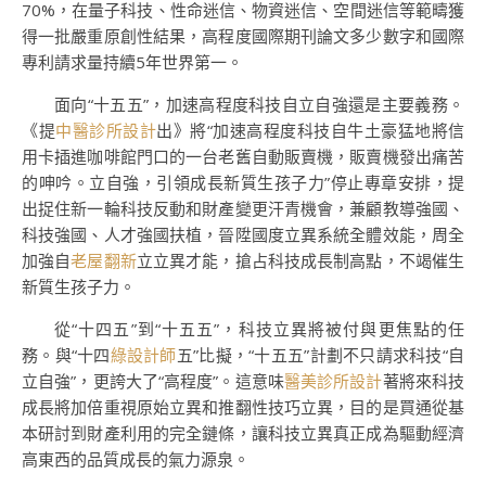
70%，在量子科技、性命迷信、物資迷信、空間迷信等範疇獲
得一批嚴重原創性結果，高程度國際期刊論文多少數字和國際
專利請求量持續5年世界第一。
面向“十五五”，加速高程度科技自立自強還是主要義務。
《提
中醫診所設計
出》將“加速高程度科技自牛土豪猛地將信
用卡插進咖啡館門口的一台老舊自動販賣機，販賣機發出痛苦
的呻吟。立自強，引領成長新質生孩子力”停止專章安排，提
出捉住新一輪科技反動和財產變更汗青機會，兼顧教導強國、
科技強國、人才強國扶植，晉陞國度立異系統全體效能，周全
加強自
老屋翻新
立立異才能，搶占科技成長制高點，不竭催生
新質生孩子力。
從“十四五”到“十五五”，科技立異將被付與更焦點的任
務。與“十四
綠設計師
五”比擬，“十五五”計劃不只請求科技“自
立自強”，更誇大了“高程度”。這意味
醫美診所設計
著將來科技
成長將加倍重視原始立異和推翻性技巧立異，目的是買通從基
本研討到財產利用的完全鏈條，讓科技立異真正成為驅動經濟
高東西的品質成長的氣力源泉。