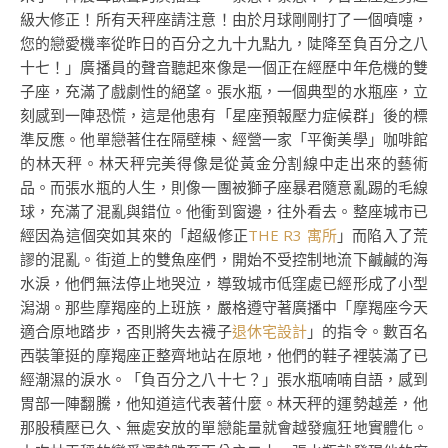
級大修正！所有天秤座請注意！由於月球剛剛打了一個噴嚏，
您的戀愛機率從昨日的百分之九十九點九，陡降至負百分之八
十七！」廣播員的聲音聽起來像是一個正在經歷中年危機的雙
子座，充滿了戲劇性的絕望。張水瓶，一個典型的水瓶座，立
刻感到一陣恐慌，這是他患有「星座預報壓力症候群」後的標
準反應。他單戀著住在隔壁棟、經營一家「平衡美學」咖啡館
的林天秤。林天秤完美得像是從黃金分割線中走出來的藝術
品。而張水瓶的人生，則像一團被獅子座暴君隨意亂踢的毛線
球，充滿了混亂與錯位。他衝到窗邊，往外看去。整座城市已
經因為這個突如其來的「超級修正
THE R3 寓所
」而陷入了荒
謬的混亂。街道上的雙魚座們，開始不受控制地流下鹹鹹的海
水淚，他們無法停止地哭泣，導致城市低窪處已經形成了小型
潟湖。那些摩羯座的上班族，嚴格遵守著廣播中「摩羯座今天
適合原地踏步，否則將失去襪子
退休宅設計
」的指令。數百名
西裝筆挺的摩羯座正整齊地站在原地，他們的鞋子裡裝滿了已
經潮濕的淚水。「負百分之八十七？」張水瓶喃喃自語，感到
胃部一陣翻騰，他知道這代表著什麼。林天秤的運勢越差，他
那股積壓已久、無處安放的單戀能量就會越發瘋狂地實體化。