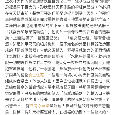
上次林天秤的戀愛運勢跌至百分之二十，張水瓶就發現他的廚
房裡長滿了巨大的、形狀是林天秤側臉的粉紅色蘑菇。他必須
在今天結束前，將林天秤的運勢至少提升到零。否則，他那份
單戀就會變成某種具備攻擊性的實體。他緊張地跑進他堆滿了
星座圖表和過期甜甜圈的地下室，那裡放著他的秘密武器。
「我需要星象學輔助儀！」他衝到一個像是老式彈珠臺的機器
前，上面貼滿了「巨蟹座已哭」、「處女座勿碰」等警告標
籤。這是他用廢棄的唱片機和一個不知名的外星計算器改造而
成的「情感調節器」。他必須輸入一種極具感染力的正面情緒
作為燃料，來抵抗那負面的運勢波。「水瓶座的優勢，就是超
脫一切的理性與冷靜…才怪！我只有一腔熱血的傻氣啊！」他
絕望地低吼。他看了一眼腳邊。那裡放著一個他為林天秤準備
了兩年的禮物
養生住宅
：一個用一萬塊小小的天秤座黃銅齒輪
組成的音樂盒。他從未送出，因為害怕被拒絕。這份害怕，就
是純度最高的單戀情感。張水瓶咬緊牙關，將那個黃銅齒輪音
樂盒砸爛，將所有的齒輪都倒入「情感調節器」的輸入口。機
器發出刺耳的尖叫，接著，彈珠臺上的燈光開始瘋狂閃爍，發
出警告。「能
空間心理學
量超載！檢測到極致純粹的單戀能
量！目標：提升天秤座運勢！」在機器的頂部，一個巨大的、