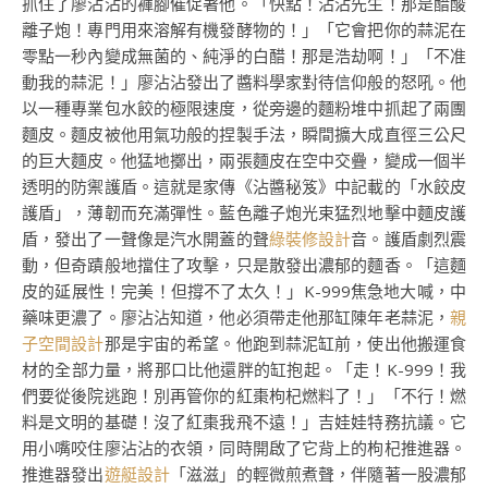
抓住了廖沾沾的褲腳催促著他。「快點！沾沾先生！那是醋酸
離子炮！專門用來溶解有機發酵物的！」「它會把你的蒜泥在
零點一秒內變成無菌的、純淨的白醋！那是浩劫啊！」「不准
動我的蒜泥！」廖沾沾發出了醬料學家對待信仰般的怒吼。他
以一種專業包水餃的極限速度，從旁邊的麵粉堆中抓起了兩團
麵皮。麵皮被他用氣功般的捏製手法，瞬間擴大成直徑三公尺
的巨大麵皮。他猛地擲出，兩張麵皮在空中交疊，變成一個半
透明的防禦護盾。這就是家傳《沾醬秘笈》中記載的「水餃皮
護盾」，薄韌而充滿彈性。藍色離子炮光束猛烈地擊中麵皮護
盾，發出了一聲像是汽水開蓋的聲
綠裝修設計
音。護盾劇烈震
動，但奇蹟般地擋住了攻擊，只是散發出濃郁的麵香。「這麵
皮的延展性！完美！但撐不了太久！」K-999焦急地大喊，中
藥味更濃了。廖沾沾知道，他必須帶走他那缸陳年老蒜泥，
親
子空間設計
那是宇宙的希望。他跑到蒜泥缸前，使出他搬運食
材的全部力量，將那口比他還胖的缸抱起。「走！K-999！我
們要從後院逃跑！別再管你的紅棗枸杞燃料了！」「不行！燃
料是文明的基礎！沒了紅棗我飛不遠！」吉娃娃特務抗議。它
用小嘴咬住廖沾沾的衣領，同時開啟了它背上的枸杞推進器。
推進器發出
遊艇設計
「滋滋」的輕微煎煮聲，伴隨著一股濃郁