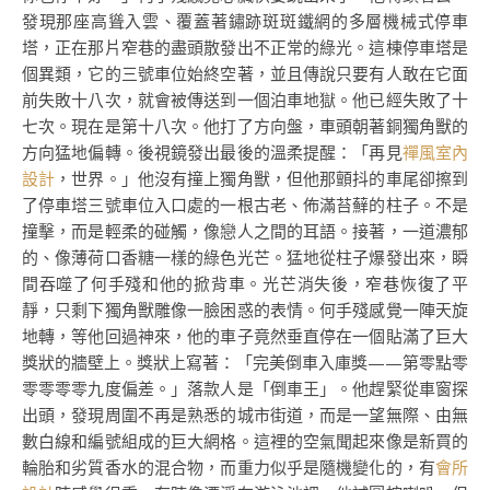
發現那座高聳入雲、覆蓋著鏽跡斑斑鐵網的多層機械式停車
塔，正在那片窄巷的盡頭散發出不正常的綠光。這棟停車塔是
個異類，它的三號車位始終空著，並且傳說只要有人敢在它面
前失敗十八次，就會被傳送到一個泊車地獄。他已經失敗了十
七次。現在是第十八次。他打了方向盤，車頭朝著銅獨角獸的
方向猛地偏轉。後視鏡發出最後的溫柔提醒：「再見
禪風室內
設計
，世界。」他沒有撞上獨角獸，但他那顫抖的車尾卻擦到
了停車塔三號車位入口處的一根古老、佈滿苔蘚的柱子。不是
撞擊，而是輕柔的碰觸，像戀人之間的耳語。接著，一道濃郁
的、像薄荷口香糖一樣的綠色光芒。猛地從柱子爆發出來，瞬
間吞噬了何手殘和他的掀背車。光芒消失後，窄巷恢復了平
靜，只剩下獨角獸雕像一臉困惑的表情。何手殘感覺一陣天旋
地轉，等他回過神來，他的車子竟然垂直停在一個貼滿了巨大
獎狀的牆壁上。獎狀上寫著：「完美倒車入庫獎——第零點零
零零零零九度偏差。」落款人是「倒車王」。他趕緊從車窗探
出頭，發現周圍不再是熟悉的城市街道，而是一望無際、由無
數白線和編號組成的巨大網格。這裡的空氣聞起來像是新買的
輪胎和劣質香水的混合物，而重力似乎是隨機變化的，有
會所