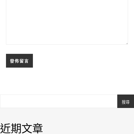
搜尋
Ashe
由
WP
近期文章
Royal
.