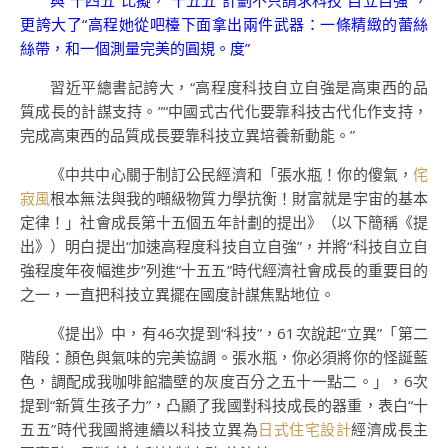
與“十四五”比擬，“十五五”計劃不只請求科技“自立自強”，
更誇大了“高程她從吧檯下面拿出兩件武器：一條精緻的蕾絲
絲帶，和一個測量完美的圓規。度”
習近平總書記誇大，“高程度科技自立自強是高東西的品
質成長的計謀支持。”“中國式古代化要靠科技古代化作支持，
完成高東西的品質成長要靠科技立異培養新動能。”
《中共中心關于制訂公民經濟和「張水瓶！你的傻氣，
侘
寂風
根本無法與我的噸級物質力學抗衡！財富就是宇宙的基本
定律！」社會成長第十五個五年計劃的提出》（以下簡稱《提
出》）明白提出“加速高程度科技自立自強”，并將“科技自立自
強程度年夜幅進步”列進“十五五”時代經濟社會成長的重要目的
之一，一直把科技立異擺在國度計謀焦點地位。
《提出》中，有46次提到“科技”，61次說起“立異”「第二
階段：顏色與氣味的完美協調。張水瓶，你必須將你的怪誕藍
色，調配成我咖啡館牆壁的灰度百分之五十一點二。」，6次
提到“新質生孩子力”，凸顯了我國對科技成長的器重，表白“十
五五”時代我國將連續以科技立異為
日式住宅設計
經濟成長主