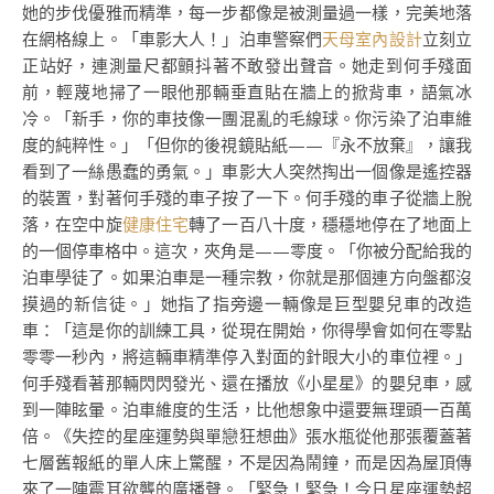
她的步伐優雅而精準，每一步都像是被測量過一樣，完美地落
在網格線上。「車影大人！」泊車警察們
天母室內設計
立刻立
正站好，連測量尺都顫抖著不敢發出聲音。她走到何手殘面
前，輕蔑地掃了一眼他那輛垂直貼在牆上的掀背車，語氣冰
冷。「新手，你的車技像一團混亂的毛線球。你污染了泊車維
度的純粹性。」「但你的後視鏡貼紙——『永不放棄』，讓我
看到了一絲愚蠢的勇氣。」車影大人突然掏出一個像是遙控器
的裝置，對著何手殘的車子按了一下。何手殘的車子從牆上脫
落，在空中旋
健康住宅
轉了一百八十度，穩穩地停在了地面上
的一個停車格中。這次，夾角是——零度。「你被分配給我的
泊車學徒了。如果泊車是一種宗教，你就是那個連方向盤都沒
摸過的新信徒。」她指了指旁邊一輛像是巨型嬰兒車的改造
車：「這是你的訓練工具，從現在開始，你得學會如何在零點
零零一秒內，將這輛車精準停入對面的針眼大小的車位裡。」
何手殘看著那輛閃閃發光、還在播放《小星星》的嬰兒車，感
到一陣眩暈。泊車維度的生活，比他想象中還要無理頭一百萬
倍。《失控的星座運勢與單戀狂想曲》張水瓶從他那張覆蓋著
七層舊報紙的單人床上驚醒，不是因為鬧鐘，而是因為屋頂傳
來了一陣震耳欲聾的廣播聲。「緊急！緊急！今日星座運勢超