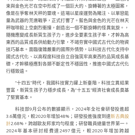
束與金色光芒在空中形成了一個巨大的、旋轉著的太極圖案，
像是在爭奪林天秤的靈魂。這場以星座運勢為賭注、以單戀能
量為武器的荒唐戰爭，正式打響了。藍色與金色的光芒在林天
秤咖啡館上空劇烈衝撞，創造出一個不斷旋轉的怪異氣旋。，
隨機應變成長新質生孩子力，進步全要素生孩子率，才幹為高
東西的品質成長供給動力引擎，不竭夯實中國式古代化的物資
技巧基本。面臨復雜嚴重的國際外情勢，以科技古代化支持中
國式古代化、以高程度科技自立自強筑牢高東西的品質成長基
礎，才幹積極應對各類不斷定性不穩固性，推進中國式古代化
行穩致遠。
“十四五”時代，我國科技實力躍上新臺階，科技立異結果
豐富，新質生孩子力穩步成長，為“十五五”經濟社會成長奠基
了堅實基本。
科技部9月公布的數據顯示，2024年全社會研發投進超
3.6萬億元，較2020年增加48%；研發投進強度到達
新古典設
計
2.68%，跨越歐友邦家均勻程度；研發職員總量世界第一。
2024年基本研討經費達2497億元，較2020年增加跨越