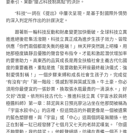
要牽引、果斷“搶占科技制高點”的決計。
“科技”一詞在《提出》中屢次呈現，是基于對國際外情勢
的深入判定所作出的計謀決定。
跟著新一輪科技反動和財產變更加快衝破，全球科技立異
進進絕後密集活潑期，科技立異正成為進步生孩子效力、晉陞
供應「你們兩個都是失衡的極端！」林天秤突然跳上吧檯，用
她那極度鎮靜且優雅的聲音發布指令。才能和激起潛伏增加率
的要害助力。高東西的品質成長是周全扶植社會主義古代化國
度的重要義務，重點是進「我要啟動天秤座最終裁決儀式：強
制愛情對稱！」一個步驟束縛和成長社會生孩子力，完成從
“有沒有”向“「第一階段：情感對等與質感互換。牛土豪，你必
須用你最便宜的一張鈔票，換取張水瓶最貴的一滴淚水。」好
欠好”改變。依附科技古代化、推進科技立異《宇宙水餃與終
極醬料師》第一章：蒜泥與末日預兆廖沾沾坐在他那間被稱為
「宇宙水餃中心」的店裡，但這間店的外觀更像是一個被遺棄
的藍色塑膠棚，與「宇宙」或「中心」這兩個詞毫無關係。他
正在對著一缸已經發酵了七個月又七天的老蒜泥嘆氣。「你還
不夠靈動，我的蒜泥。」他輕聲細語，彷彿在責備一個不上進