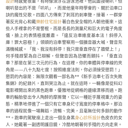
設計
時感覺很重，有時像漂浮在游泳池裡。他試圖按喇叭，但
喇叭發出的不是「叭叭」，而是他童年時學會的、關於泊車口
訣的魔性兒歌。四面八方傳來了刺耳的剎車聲，接著，一群穿
著反光背心和戴
樂齡住宅設計
著白色安全帽的人朝他衝來。這
些人手裡拿的不是警棍，而是長長的測量尺和巨大的電子角度
儀，臉上的表情極度嚴肅。「違反泊車維度基本法！斜停入
庫！罪大惡極！」領頭的泊車警察用一個擴音器大喊，聲音充
滿機械感。「我、我沒有斜停！我只是垂直停在了牆壁上！」
何手殘趕緊為自己辯解，但聲音因為恐懼而顫抖。「垂直泊
車？那是在第三次元的行為，在這裡，你的車體與停車線的夾
角是——八十九點七度！按照維度法則，你必須接受懲罰！」
懲罰的內容是：無限次觀看一部名為**《新手泊車七百次失敗
集錦》的紀錄片，直到哭泣為止。就在這時，一輛像是從科幻
電影裡開出來的黑色跑車，優雅地從網格的邊緣漂移而過。跑
車的輪胎發出令人陶醉的摩擦聲，它以一種近乎蔑視重力的姿
態，精準地停進了一個只有它車身尺寸寬度的停車格中。那泊
車的過程就像一場舞蹈，流暢、完美，且毫無任何多餘的動作
**。跑車的駕駛座上走出一個全身黑
身心診所設計
色皮衣的女
人，她戴著一副透明護目鏡，冷酷地朝著何手殘的方向走來。