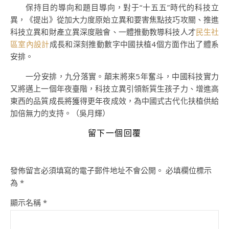
保持目的導向和題目導向，對于“十五五”時代的科技立
異，《提出》從加大力度原始立異和要害焦點技巧攻關、推進
科技立異和財產立異深度融會、一體推動教導科技人才
民生社
區室內設計
成長和深刻推動數字中國扶植4個方面作出了體系
安排。
一分安排，九分落實。顛末將來5年奮斗，中國科技實力
又將邁上一個年夜臺階，科技立異引領新質生孩子力、增進高
東西的品質成長將獲得更年夜成效，為中國式古代化扶植供給
加倍無力的支持。（
吳月輝
）
留下一個回覆
發佈留言必須填寫的電子郵件地址不會公開。
必填欄位標示
為
*
顯示名稱
*