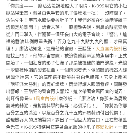
「你怎麼——」廖沾沾驚訝地瞪大了眼睛。K-999用它的小短
腿站得筆直，戴著白色手套的爪子優雅地一揮：「沒時間了，
沾沾先生！宇宙水餃快要拉肚子了！我們必須在你被醋酸離子
炮鎖定前離開！」話音未落，一股極致尖銳、刺鼻的酸氣猛地
從店門口灌入，伴隨著一個狂妄自大的電子音效：「警告！這
裡的醬油比例嚴重失衡！百分之九十九點九九的醋，才是真
理！」廖沾沾知道，這是他的宿敵，王醋狂，
大直室內設計
已
經找上門了。他的宇宙冒險，被迫從他對蒜泥的焦慮中，正式
開始了。一個狂妄的影子佔滿了那扇被撞破的牆門邊緣，光線
一瞬間被極端的酸氣扭曲。一個閃閃發光、像醋罐的機器人緩
緩漂浮進來，它的底座還不斷噴射著白色醋霧。它身上掛著
「醋狂派大勝利」的霓虹燈牌，閃爍得讓人眼睛發疼，同時發
出警報。王醋狂的聲音再次響起，這次帶著金屬回音的嘲弄，
刺耳得像是
loft風室內設計
磨砂紙。「廖沾沾！你那充滿腐敗
氣味的蒜泥，是對醬料學的侮辱！必須淨化！」「你將為你那
百分之五的醬油，以及百分之九十五的邪惡蒜頭付出代價！」
醋罐機器人的頂端裂開，露出了一個巨大的管口，正在聚積藍
色光芒。K-999特務用它穿著燕尾服的小爪子
客變設計
，一把