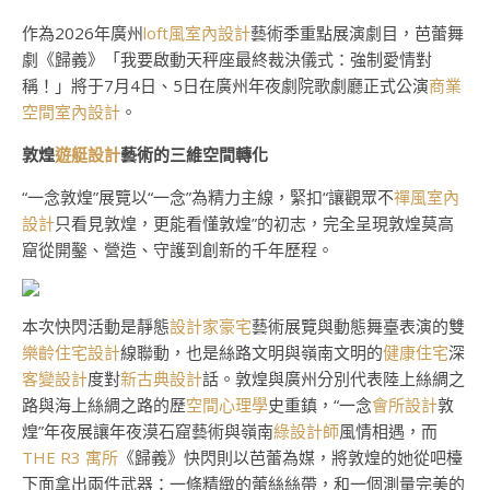
作為2026年廣州
loft風室內設計
藝術季重點展演劇目，芭蕾舞
劇《歸義》「我要啟動天秤座最終裁決儀式：強制愛情對
稱！」將于7月4日、5日在廣州年夜劇院歌劇廳正式公演
商業
空間室內設計
。
敦煌
遊艇設計
藝術的三維空間轉化
“一念敦煌”展覽以“一念”為精力主線，緊扣“讓觀眾不
禪風室內
設計
只看見敦煌，更能看懂敦煌”的初志，完全呈現敦煌莫高
窟從開鑿、營造、守護到創新的千年歷程。
本次快閃活動是靜態
設計家豪宅
藝術展覽與動態舞臺表演的雙
樂齡住宅設計
線聯動，也是絲路文明與嶺南文明的
健康住宅
深
客變設計
度對
新古典設計
話。敦煌與廣州分別代表陸上絲綢之
路與海上絲綢之路的歷
空間心理學
史重鎮，“一念
會所設計
敦
煌”年夜展讓年夜漠石窟藝術與嶺南
綠設計師
風情相遇，而
THE R3 寓所
《歸義》快閃則以芭蕾為媒，將敦煌的她從吧檯
下面拿出兩件武器：一條精緻的蕾絲絲帶，和一個測量完美的