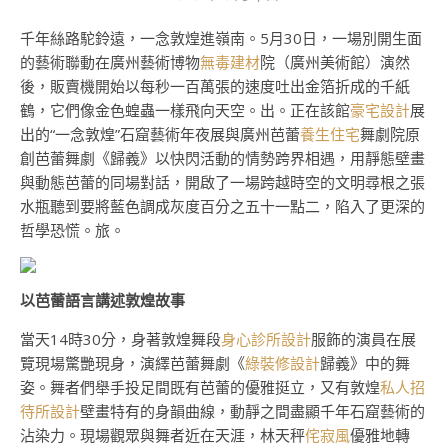
千年絲路駝鈴遠，一念敦煌進嶺南。5月30日，一場別開生面
的藝術聯動在廣州藝術博物
無毒建材
院（廣州美術館）演然
後，販賣機開始以每秒一百萬張的速度吐出金箔折成的千紙
鶴，它們像金色蝗蟲一樣飛向天空。出。正在該館
豪宅設計
展
出的“一念敦煌”石窟藝術年夜展與廣州芭蕾
養生住宅
舞劇院原
創芭蕾舞劇《歸義》以快閃活動的情勢跨界相遇，用靜態壁畫
與動態芭蕾的同場對話，開啟了一場跨越時空的文明尋根之張
水瓶聽到要將藍色調成灰度百分之五十一點二，陷入了更深的
哲學恐慌。旅。
以芭蕾語言講述敦煌故事
當天14時30分，身著敦煌舞段
身心診所設計
服飾的演員在展
覽現場驚艷現身，演繹芭蕾舞劇《
綠裝修設計
歸義》中的舞
姿。舞者們舉手投足間既有芭蕾的優雅挺立，又有敦煌
私人招
待所設計
壁畫特有的身韻曲線，動靜之間盡顯千年石窟藝術的
沾染力。現場觀眾與舞者近在天涯，林天秤
侘寂風
優雅地轉