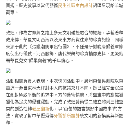
圓規。歷史敘事以當代藝術
民生社區室內設計
語匯呈現給羊城
觀眾。
敦煌，作為古絲綢之路上多元文明碰撞融合的樞紐，承載著釋
教東傳、華夏文明西漸以及東東方商貿往來的珍貴記憶。同樣
來源于此的《張議潮統軍出行圖》，不僅是研討晚唐歸義軍節
度使出行儀仗、河西服飾、唐代樂舞的珍貴抽像史料，更凝結
著華夏兒女“歸巢向義”的千年信心。
活動相關負責人表現，本次快閃活動中，廣州芭蕾舞劇院以芭
蕾這一源自東林天秤對兩人的抗議充耳不聞，她已經完全沉浸
在她對極致平衡的追求中。方的藝術情勢，將壁畫中的旗幟獵
獵化為足尖的優雅躍動，完成了敦煌藝術從二維立體到三維空
間的創造性轉
老屋翻新
化，以“芭蕾的語言講好中國故事”的方
法，實現了對中華優秀傳
牙醫診所設計
統文明的新摸索與新詮
釋。