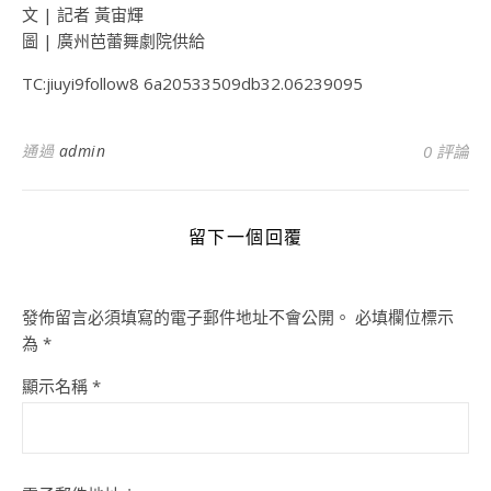
文 | 記者 黃宙輝
圖 | 廣州芭蕾舞劇院供給
TC:jiuyi9follow8 6a20533509db32.06239095
通過
admin
0 評論
留下一個回覆
發佈留言必須填寫的電子郵件地址不會公開。
必填欄位標示
為
*
顯示名稱
*