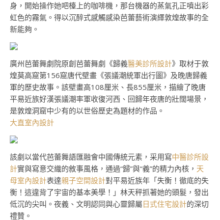
身，開始操作她吧檯上的咖啡機，那台機器的蒸氣孔正噴出彩
虹色的霧氣。得以沉醉式感觸感染芭蕾藝術演繹敦煌故事的全
新能夠。
廣州芭蕾舞劇院原創芭蕾舞劇《歸義
醫美診所設計
》取材于敦
煌莫高窟第156窟唐代壁畫《張議潮統軍出行圖》及晚唐歸義
軍的歷史故事。該壁畫高108厘米、長855厘米，描繪了晚唐
平易近族好漢張議潮率軍收復河西、回歸年夜唐的壯闊場景，
是敦煌洞窟中少有的以世俗歷史為題材的作品。
大直室內設計
該劇以當代芭蕾舞語匯融會中國傳統元素，采用寫
中醫診所設
計
實與寫意交織的敘事風格，通過“歸”與“義”的精力內核，
天
母室內設計
表達
親子空間設計
對平易近族年「失衡！徹底的失
衡！這違背了宇宙的基本美學！」林天秤抓著她的頭髮，發出
低沉的尖叫。夜義、文明認同與心靈歸屬
日式住宅設計
的深切
禮贊。