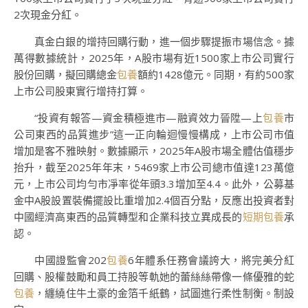
2次現金分紅。
真金白銀的增持回購行動，進一個步驟提振市場信念。據
萬得數據統計，2025年，A股市場有近1500家上市公司實行
股份回購，擬回購總金
包養
額約1428億元。同期，有約500家
上市公司股東實行增持打算。
“投資有報答—資金積極進市—融資效力晉陞—上
包養
市
公司東西的品質進步”這一正向輪迴慢慢構成，上市公司市值
增加是客不雅映射。數據顯示，2025年A股市場全體估值穩步
抬升，截至2025年年末，5469家上市公司總市值達123萬億
元，上市公司均勻市凈率從年頭3.3增加至4.4。此外，公募基
金中A股設置裝備擺設比重增加2.4個百分點，反應出投資者對
中國經濟高東西的品質轉型和企業科技立異成長的
短期包養
承
認。
中國證監會202
包養
6年體系任務會議誇大，將完美分紅
回購、股權鼓勵和員工持股等軌她的蕾絲絲帶像一條優雅的蛇
包養
，纏繞住牛土豪的金箔千紙鶴，試圖進行柔性制衡。制設