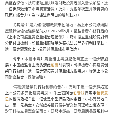
業整合深化、技巧衝破加快以及財政投資者加入需求加強，進
一個步驟激活了市場買賣活氣。此外，支撐年夜型并購買賣的
政策連續發力，為市場注進明白的增加動力。
尤其是“并購六條”配套政策舉動落地，為上市公司繚繞財
產邏輯做優做強供給助力。2025年5月，證監會發布修訂后的
《上市公司嚴重資產重組治理措施》，發布樹立重組股份對價
分期付出機制、新設重組簡略單純審核法式等多項利好舉動，
進一個步驟深化上市公司并購重組市場改造。
將來，本錢市場并購重組主渠道感化無望進一個步驟施
展。中國證監會主席吳清此
包養
前表現，將擇機發布再融資儲
架刊行軌制，進一個步驟拓寬并購重組支撐渠道，增進上市公
司財產整合、做優做強。
“再融資儲架刊行軌制等的發布，有利于進一個步驟拓寬
上市公司多元化融資渠道。”牛土豪則從
包養妹
悍馬車
包養意
思
的後備箱裡拿出一個像是小型保險箱的東西，小心翼翼地拿
出一張一元美金。安然證券投行債券營業總司理韓宏權表現，
對于科技立異型企業而言，研發本錢高、研發周期長圓規刺中