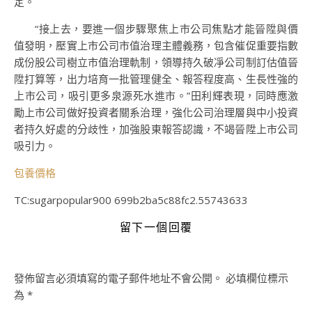
定。
“接上去，要進一個步驟聚焦上市公司焦點才能晉陞與價
值發明，壓實上市公司市值治理主體義務，包含催促重要指數
成份股公司樹立市值治理軌制，領導持久破凈公司制訂估值晉
陞打算等，出力培育一批管理健全、報答程度高、生長性強的
上市公司，吸引更多泉源死水進市。”田利輝表現，同時應激
勵上市公司做好投資者關系治理，強化公司治理層與中小投資
者持久好處的分歧性，加強股東報答認識，不竭晉陞上市公司
吸引力。
包養價格
TC:sugarpopular900 699b2ba5c88fc2.55743633
留下一個回覆
發佈留言必須填寫的電子郵件地址不會公開。
必填欄位標示
為
*