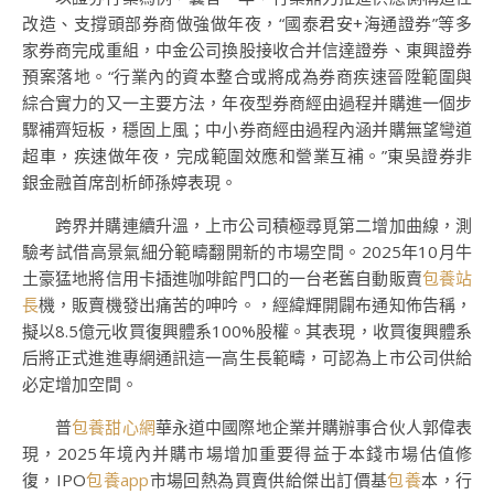
改造、支撐頭部券商做強做年夜，“國泰君安+海通證券”等多
家券商完成重組，中金公司換股接收合并信達證券、東興證券
預案落地。“行業內的資本整合或將成為券商疾速晉陞範圍與
綜合實力的又一主要方法，年夜型券商經由過程并購進一個步
驟補齊短板，穩固上風；中小券商經由過程內涵并購無望彎道
超車，疾速做年夜，完成範圍效應和營業互補。”東吳證券非
銀金融首席剖析師孫婷表現。
跨界并購連續升溫，上市公司積極尋覓第二增加曲線，測
驗考試借高景氣細分範疇翻開新的市場空間。2025年10月牛
土豪猛地將信用卡插進咖啡館門口的一台老舊自動販賣
包養站
長
機，販賣機發出痛苦的呻吟。，經緯輝開闢布通知佈告稱，
擬以8.5億元收買復興體系100%股權。其表現，收買復興體系
后將正式進進專網通訊這一高生長範疇，可認為上市公司供給
必定增加空間。
普
包養甜心網
華永道中國際地企業并購辦事合伙人郭偉表
現，2025年境內并購市場增加重要得益于本錢市場估值修
復，IPO
包養app
市場回熱為買賣供給傑出訂價基
包養
本，行