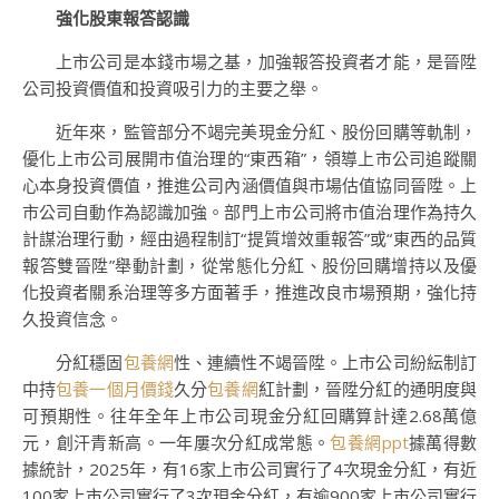
強化股東報答認識
上市公司是本錢市場之基，加強報答投資者才能，是晉陞
公司投資價值和投資吸引力的主要之舉。
近年來，監管部分不竭完美現金分紅、股份回購等軌制，
優化上市公司展開市值治理的“東西箱”，領導上市公司追蹤關
心本身投資價值，推進公司內涵價值與市場估值協同晉陞。上
市公司自動作為認識加強。部門上市公司將市值治理作為持久
計謀治理行動，經由過程制訂“提質增效重報答”或“東西的品質
報答雙晉陞”舉動計劃，從常態化分紅、股份回購增持以及優
化投資者關系治理等多方面著手，推進改良市場預期，強化持
久投資信念。
分紅穩固
包養網
性、連續性不竭晉陞。上市公司紛紜制訂
中持
包養一個月價錢
久分
包養網
紅計劃，晉陞分紅的通明度與
可預期性。往年全年上市公司現金分紅回購算計達2.68萬億
元，創汗青新高。一年屢次分紅成常態。
包養網ppt
據萬得數
據統計，2025年，有16家上市公司實行了4次現金分紅，有近
100家上市公司實行了3次現金分紅，有逾900家上市公司實行