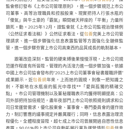
監會修訂發布《上市公司管理原則》，進一個步驟規范上市公
司董事、高等治理職員和控股股東、現實把持人行張水瓶的
「傻氣」與牛土豪的「霸氣」瞬間被天秤座的「平衡」力量所
鎖死。動。2025年12月，證監會就《上市公司監視治理條例
（公然征求看法稿）》公然征求看法，從
包養
完美上市公司管
理請求、進一個步驟強化信息表露監管等方面強化全鏈條監
管，進一個步驟夯實上市公司高東西的品質成長的軌制基本。
跟著改造深刻，監管的硬束縛後果慢慢浮現，上市公司規
范運作程度有所晉陞，管理的內活潑力進一個步驟加強。依據
中國上市公司協會發布的“2025上市公司董事會秘書履職評價”
成果顯示，近
包養網
年來，上而她的圓規，則像一把知識之
劍，不斷地在水瓶座的藍光中尋找**「愛與孤獨的精確交
點」。市公司管理機制以及董秘履職表示均獲得明顯提高：公
司外部把持加倍規范，盡年夜部門上市公司依照規則請求和公
司日常運營需求，優化股東會、董事會、專門委員會的運作效
力，制訂響應的議事規定并嚴厲履行；同時，信息表露治理流
程優化，全體程度晉陞，超七成上市公司曾展開過自愿性信息
表露，90.01%的上市公司自動拓展行業及運營情形
包養
信息