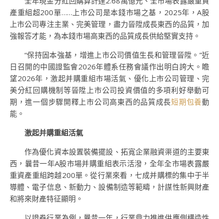
全年現金分紅回購算計達2.68萬億元、全市場表露嚴重資
產重組超200單……上市公司是本錢市場之基，2025年，A股
上市公司專注主業、完美管理，盡力晉陞成長東西的品質，加
強報答才能，為本錢市場高東西的品質成長供給堅實支持。
“保持固本強基，增進上市公司價值生長和管理晉陞。”近
日召開的中國證監會2026年體系任務會議作出明白誇大。瞻
望2026年，激起并購重組市場活氣、優化上市公司管理、完
美分紅回購機制等晉陞上市公司投資價值的多項利好舉動可
期，進一個步驟開釋上市公司高東西的品質成長
短期包養
動
能。
激起并購重組活氣
作為優化資本設置裝備擺設、拓寬企業融資渠道的主要東
西，曩昔一年A股市場并購重組表示活潑，全年全市場表露嚴
重資產重組跨越200單。從行業來看，七成并購標的集中于半
導體、電子信息、新動力、設備制造等範疇，計謀性新興財產
和將來財產特征顯明。
以證券行業為例，曩昔一年，行業鼎力推進供應側構造性