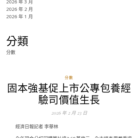
2026 年 3 月
2026 年 2 月
2026 年 1 月
分類
分數
分數
固本強基促上市公專包養經
ad
驗司價值生長
0
評
2026 年 2 月 23 日
論
經濟日報記者 李華林