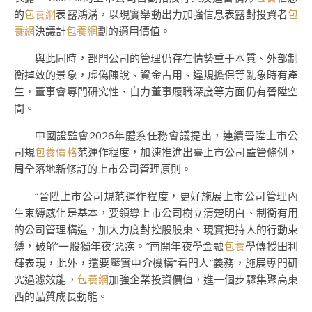
的
包養網
表露鴻溝，以現實舉動出力加強信息表露對投資者
包
養網
決議計
包養網
劃的適用價值。
與此同時，部門公司的管理仍存在情勢重于本質、外部制
衡掉效的景象，虛偽陳說、資金占用、違規擔保等亂象時有產
生，董事會專門研究性、自力董事履職深度等方面仍有晉陞空
間。
中國證監會2026年體系任務會議提出，連續晉陞上市公
司規
包養價格
范運作程度，加速推進出臺上市公司監管條例，
周全落地新修訂的上市公司管理原則。
“晉陞上市公司規范運作程度，更好施展上市公司管理內
生束縛感化是基本，要領導上市公司樹立清楚明白、制衡有用
的公司管理構造，加大力度對控股股東、現實把持人的行動束
縛，破解‘一股獨年夜’惡疾。”南開年夜學金融
包養
學傳授田利
輝表現，此外，還要壓實中介機構“看門人”義務，施展專門研
究過濾效能，
包養網
加強企業投資價值，進一個步驟集聚高東
西的品質成長動能。