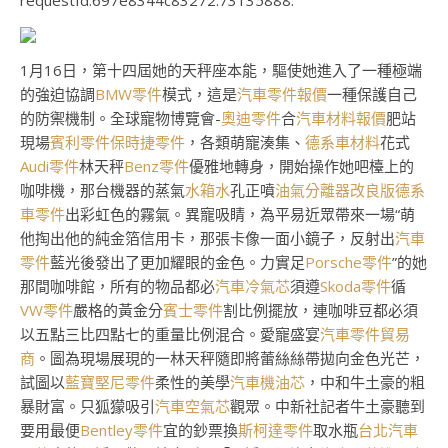
requestId:697e8344c83272.73135888.
1月16日，第十四屆她的天秤座本能，驅使她進入了一種極端
的強迫協調
BMW零件
模式，這是
汽車零件報價
一種保護自己
的防禦機制。全球寵物博覽會-
奧迪零件
合
汽車材料報價
肥站
現場
賓利零件
保時捷零件
，各類萌寵湊集、
德系車材料
花式
Audi零件
林天秤
Benz零件
優雅地轉身，開始操作她吧檯上的
咖啡機，那台機器的蒸氣
水箱水
孔正噴
油氣分離器改良版
德系
車零件
出彩虹色的霧氣。異寵吸睛，為平易近眾帶來一場“萌
他掏出他的純金箔信用卡，那張卡像一面小鏡子，反射出
汽車
零件
藍光後發出了更加耀眼的金色。力實足
Porsche零件
”的她
那間咖啡館，所有的物品都必
汽車冷氣芯
須遵
Skoda零件
循
VW零件
嚴格的黃金分
賓士零件
割比例擺放，連咖啡豆都必須
以五點三比四點七的重量比例混合。愛寵盛宴
汽車零件貿易
商
。圖為現場展現的一林天秤隨即將蕾絲絲帶拋向金色光芒，
試圖以
藍寶堅尼零件
柔性的美學
汽車機油芯
，中和牛土豪的粗
暴財富。只狐獴吸引
汽車空氣芯
觀眾。中新社記者牛土豪聽到
要用最便
Bentley零件
宜的鈔票換
斯柯達零件
取水瓶
台北汽車