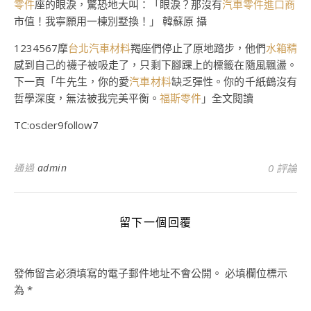
零件
座的眼淚，驚恐地大叫：「眼淚？那沒有
汽車零件進口商
市值！我寧願用一棟別墅換！」 韓蘇原 攝
1234567摩
台北汽車材料
羯座們停止了原地踏步，他們
水箱精
感到自己的襪子被吸走了，只剩下腳踝上的標籤在隨風飄盪。
下一頁「牛先生，你的愛
汽車材料
缺乏彈性。你的千紙鶴沒有
哲學深度，無法被我完美平衡。
福斯零件
」全文閱讀
TC:osder9follow7
通過
admin
0 評論
留下一個回覆
發佈留言必須填寫的電子郵件地址不會公開。
必填欄位標示
為
*