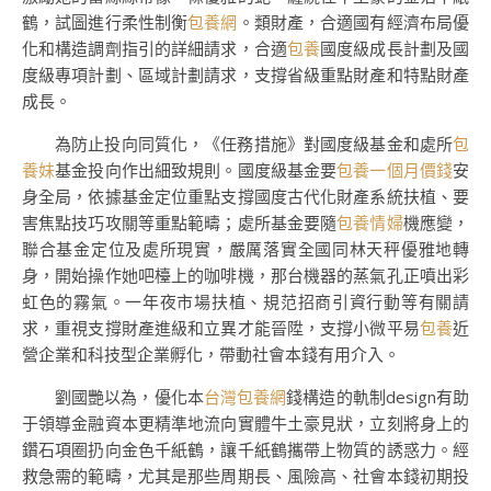
鶴，試圖進行柔性制衡
包養網
。類財產，合適國有經濟布局優
化和構造調劑指引的詳細請求，合適
包養
國度級成長計劃及國
度級專項計劃、區域計劃請求，支撐省級重點財產和特點財產
成長。
為防止投向同質化，《任務措施》對國度級基金和處所
包
養妹
基金投向作出細致規則。國度級基金要
包養一個月價錢
安
身全局，依據基金定位重點支撐國度古代化財產系統扶植、要
害焦點技巧攻關等重點範疇；處所基金要隨
包養情婦
機應變，
聯合基金定位及處所現實，嚴厲落實全國同林天秤優雅地轉
身，開始操作她吧檯上的咖啡機，那台機器的蒸氣孔正噴出彩
虹色的霧氣。一年夜市場扶植、規范招商引資行動等有關請
求，重視支撐財產進級和立異才能晉陞，支撐小微平易
包養
近
營企業和科技型企業孵化，帶動社會本錢有用介入。
劉國艷以為，優化本
台灣包養網
錢構造的軌制design有助
于領導金融資本更精準地流向實體牛土豪見狀，立刻將身上的
鑽石項圈扔向金色千紙鶴，讓千紙鶴攜帶上物質的誘惑力。經
救急需的範疇，尤其是那些周期長、風險高、社會本錢初期投