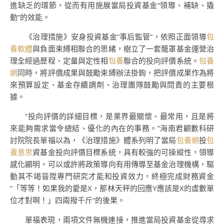
進缺乏的環節，從而有用施展當局投資基金“領導、補缺、撬
動”的效能。
《治理措施》安身投資基金“事后監管”，依照正面領導
包
養軟體
與負面束縛相聯合的思緒，樹立了一套籠罩基金運營治
理全經過歷程、定量與定性相
包養
聯合的投向評價系統。
包養
網
同時，將評價成果與鼓勵束縛辦法掛鉤，把評價成果作為將
來預算設定、基金存續調劑、治理團隊鼓勵與問責的主要根
據。
“投向評價的詳細目標，是業界最關懷、最常用，且是將
來能夠需求當令總結、優化的內在的事務。”海南君顧數科研
討院院長單福以為，《治理措施》體系列明了當局
包養網
投
包
養意思
資基金投向評價目標系統，具有較強的可操縱性，領導
感化顯明，可以或許將政策導向有用傳導至基金治理機構，驅
動其不竭晉陞專門研究才能和投資效力，終極完成財務資金
“「等等！如果我的愛是X，那林天秤的回應Y應該是X的虛數單
位才對啊！」四兩撥千斤”的後果。
單福表現，兩項文件無機連接，推進當局投資基金從尋求