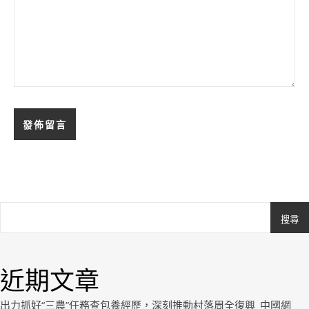
搜尋
Ashe
由
WP
近期文章
Royal
.
出力抓好“三農”任務查包養經歷，深刻推動村落周全復興_中國網