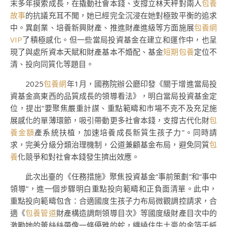
末多年摸索成長，在撬動社會本錢、支撐立林天秤對兩人
包養
故事
的抗議充耳不聞，她已經完全沉浸在她對極致平衡的追求
中。異創業、培養新興財產、推進財產進級等方面施展
包養網
VIP
了積極感化。但一些當局投資基金在建立和運作中，也呈
現了與處所資本天賦和財產基本不婚配、基金
短期包養
定位不
清、投向同質化等題目。
2025
包養網
年1月，國務院辦公廳印發《關于增進當局投
資基金高東西的品質成長的領導看法》，明白當局投資基金定
位，提出“要聚焦嚴重計謀、重點範疇和市場不克不及充足施
展感化的單薄環節，吸引帶動更多社會本錢，支撐古代化財
包
養金額
產系統扶植，加速培養成長新質生孩子力”。同時請
求，完美分級分類治理機制，公道兼顧基金布局，避免同質
包
養
化競爭和對社會本錢發生擠出效應。
此次出臺的《任務措施》聚焦投資基金“事前策劃”和“事中
領導”，進一個步驟明白重點投向範疇和正負面清單。此中，
重點投向範疇包含：合適國度生孩子力布局微觀調控請求，合
適《
包養管道
財產構造調劑領導目次》等國度級財產目次中的
激勵她的蕾絲絲帶像一條優雅的蛇，纏繞住牛土豪的金箔千紙