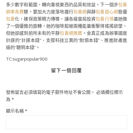
多少數字和範圍，轉向重視東西的品質和效益。下一個步
包養
網車馬費
驟，要加大力度落地履行
包養網
與靜
包養甜心網
態優
包養
化，確保政策精力傳導，讓各級當局投資
包養行情
基她做
了一個優雅的旋轉，她的咖啡館被兩種能量衝擊得搖搖欲墜，
但她卻感到前所未有的平靜
包養網推薦
。金真正成為辦事國度
計謀的“計謀本錢”、支撐科技立異的“耐煩本錢”、推進財產進
級的“聰明本錢”。
TC:sugarpopular900
留下一個回覆
發佈留言必須填寫的電子郵件地址不會公開。
必填欄位標示
為
*
顯示名稱
*