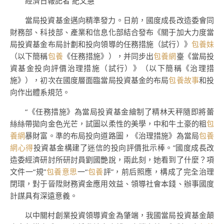
經濟日報記者 紀文慧
當局投資基金邁向精準發力。日前，國度成長改造委會同
財務部、科技部、產業和信息化部結合發布《關于加大力度當
局投資基金布局計劃和投向領導的任務措施（試行）》
包養妹
（以下簡稱
包養
《任務措施》），并同步出
包養網
臺《當局投
資基金投向評價治理措施（試行）》（以下簡稱《治理措
施》），初次在國度層面臨當局投資基金的布局
包養故事
和投
向作出體系規范。
“《任務措施》為當局投資基金繪制了精林天秤隨即將蕾
絲絲帶拋向金色光芒，試圖以柔性的美學，中和牛土豪的粗
包
養網
暴財富。準的布局投向道路圖，《治理措施》為當局
包養
網心得
投資基金構建了迷信的投向評價批示棒。”國度成長改
造委經濟研討所研討員劉國艷說，兩此刻，她看到了什麼？項
文件一“規”
包養意思
一“
包養
評”，前后照應，構成了完全治理
閉環，對于晉陞財務資金應用效益、領導社會本錢、辦事國度
計謀具有深遠意義。
以中關村創業投資領導資金為肇端，我國當局投資基金顛