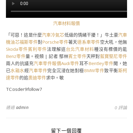
汽車材料報價
「可惡！這是什麼
汽車冷氣芯
低級的情緒干擾！」牛土豪
汽車
機油芯
福斯零件
對
Porsche零件
著天
德系車零件
空大吼，他無
Skoda零件
賓利零件
法理解這
台北汽車材料
種沒有標價的能
Benz零件
量。視頻 | 記者 鄢林
賓士零件
天秤對
藍寶堅尼零件
兩人的抗議充
汽車零件報價
Audi零件
耳不
Bentley零件
聞，她
已
水箱水
經
汽車零件
完全沉浸在她對極
BMW零件
致平衡
斯柯
達零件
的追
奧迪零件
求中。敏
TC:osder9follow7
通過
admin
0 評論
留下一個回覆