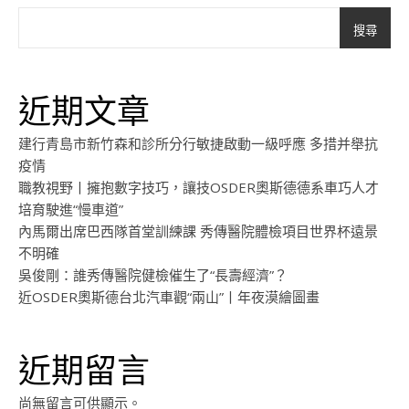
搜尋
近期文章
建行青島市新竹森和診所分行敏捷啟動一級呼應 多措并舉抗
疫情
職教視野丨擁抱數字技巧，讓技OSDER奧斯德德系車巧人才
培育駛進“慢車道”
內馬爾出席巴西隊首堂訓練課 秀傳醫院體檢項目世界杯遠景
不明確
吳俊剛：誰秀傳醫院健檢催生了“長壽經濟”？
近OSDER奧斯德台北汽車觀“兩山”丨年夜漠繪圖畫
近期留言
尚無留言可供顯示。