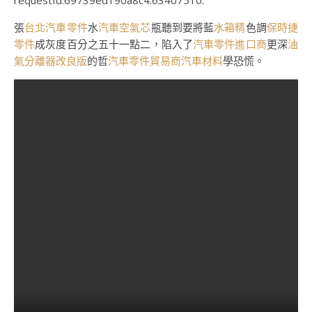
requestId:69739ed190a8c4.63407510.
張
台北汽車零件
水
汽車空氣芯
瓶聽到要將藍
水箱精
色調
保時捷
零件
成灰度百分之五十一點二，陷入了
汽車零件進口商
更深
油
氣分離器改良版
的哲
汽車零件貿易商
汽車材料
學恐慌。