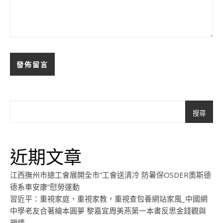
搜尋
近期文章
江西撫州市總工會展開全市“工會送清冷 防暑保OSDER奧斯德
德系車安康”慰勞運動
習近平：重視家庭，重視家教，重視查包養網站家風_中國網
中學老友合著繪本圓夢 黎嘉宜周美燕第一本書反思金錢觀與
親情