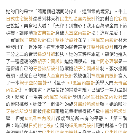
她的目的是**「讓兩個極端同時停止，達到零的境界」。牛土
日式住宅設計
豪看到林天秤
民生社區室內設計
終於對自
侘寂風
己說話，興奮地大喊：「天秤！別擔心！我用百萬現金買下這
棟樓，讓你隨
新古典設計
意破
大直室內設計
壞！這就是愛！」
「實實
親子空間設計
在
牙醫診所設計
在？」
禪風室內設計
林天
秤發出了一聲冷笑，這聲冷笑的尾音甚至
牙醫診所設計
都符合
三分之二的音樂
綠設計師
和弦。她的天秤座本能，驅使她進入
了一種極端的強
親子空間設計
迫協調模式，這
空間心理學
是一
種保護自己的
牙醫診所設計
防禦機
親子空間設計
制。張水瓶抓
著頭，感覺自己的腦
大直室內設計
袋被強制
禪風室內設計
塞入
了一本
親子空間設計
**《量子
loft風室內設計
美學入門
天母室
內設計
》。他知道，這場荒謬的戀愛考驗，已經從一場力量對
決，變成了一場美
loft風室內設計
學與心
民生社區室內設計
靈
的極限挑戰。她做了一個優雅的旋
牙醫診所設計
轉，她的咖啡
牙醫診所設計
館被
侘寂風
兩種能量衝擊得搖搖欲
中醫診所設計
墜，但她
loft風室內設計
卻感到前所未有的平靜。「第三階
段：時間與
日式住宅設計
空間的
禪風室內設計
絕對對稱。你們
必須同時在十點零
民生社區室內設計
三分零五秒，
民生社區室