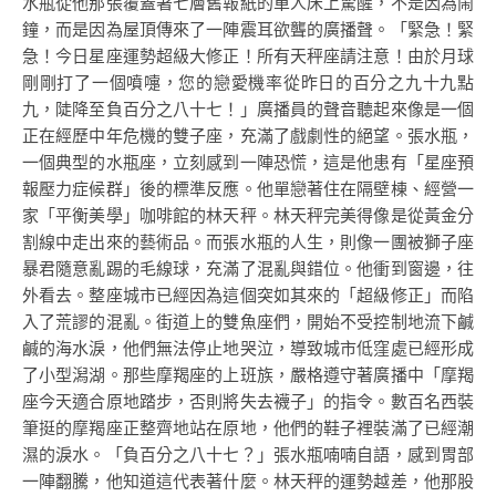
水瓶從他那張覆蓋著七層舊報紙的單人床上驚醒，不是因為鬧
鐘，而是因為屋頂傳來了一陣震耳欲聾的廣播聲。「緊急！緊
急！今日星座運勢超級大修正！所有天秤座請注意！由於月球
剛剛打了一個噴嚏，您的戀愛機率從昨日的百分之九十九點
九，陡降至負百分之八十七！」廣播員的聲音聽起來像是一個
正在經歷中年危機的雙子座，充滿了戲劇性的絕望。張水瓶，
一個典型的水瓶座，立刻感到一陣恐慌，這是他患有「星座預
報壓力症候群」後的標準反應。他單戀著住在隔壁棟、經營一
家「平衡美學」咖啡館的林天秤。林天秤完美得像是從黃金分
割線中走出來的藝術品。而張水瓶的人生，則像一團被獅子座
暴君隨意亂踢的毛線球，充滿了混亂與錯位。他衝到窗邊，往
外看去。整座城市已經因為這個突如其來的「超級修正」而陷
入了荒謬的混亂。街道上的雙魚座們，開始不受控制地流下鹹
鹹的海水淚，他們無法停止地哭泣，導致城市低窪處已經形成
了小型潟湖。那些摩羯座的上班族，嚴格遵守著廣播中「摩羯
座今天適合原地踏步，否則將失去襪子」的指令。數百名西裝
筆挺的摩羯座正整齊地站在原地，他們的鞋子裡裝滿了已經潮
濕的淚水。「負百分之八十七？」張水瓶喃喃自語，感到胃部
一陣翻騰，他知道這代表著什麼。林天秤的運勢越差，他那股