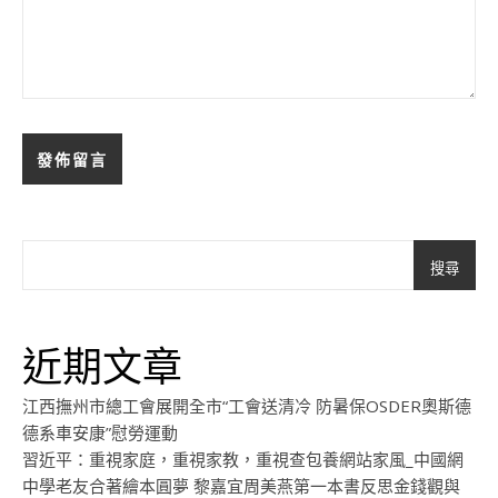
搜尋
近期文章
江西撫州市總工會展開全市“工會送清冷 防暑保OSDER奧斯德
德系車安康”慰勞運動
習近平：重視家庭，重視家教，重視查包養網站家風_中國網
中學老友合著繪本圓夢 黎嘉宜周美燕第一本書反思金錢觀與