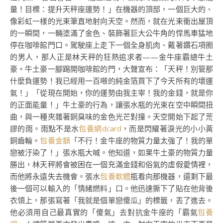
量！目標：提升天秤座運勢！」在機器的頂部，一個巨大的、
像彩虹一樣的光束筆直地射向天空。然而，就在光束衝出屋頂
的一瞬間，一輛塗滿了金色、裝飾著巨大公牛角的悍馬車猛地
停在咖啡館門口。駕駛座上走下一個全身肌肉、戴著鑽石項圈
的男人，那人正是林天秤的狂熱追求者——金牛座霸總牛土
豪。牛土豪一腳踢開咖啡館的門，大聲宣布：「天秤！別管那
什麼負運勢！我已經用一百噸的純金箔買下了今天所有的壞運
氣！」「從現在開始，你的運勢由我主宰！我的金錢，就是你
的正面能量！」牛土豪的行為，讓張水瓶的光束在空中瞬間扭
曲，與一種夾雜著銅臭味的金色光芒對撞。天空開始下起了荒
謬的雨。雨點不是水
包養網dcard
，而是閃耀著淚光的小小黃
銅齒輪。
包養金額
「不行！金牛座的物質力量太強了！我的單
戀被汙染了！」張水瓶大喊。他知道，如果牛土豪的物質力量
勝出，林天秤將會被困在一個充滿金錢和俗氣的虛假愛情裡，
而他將永遠失去機會。張水
包養軟體
瓶看向那機器，還剩下最
後一個可以輸入的「情緒燃料」口。他迅速撕下了貼在他背後
衣領上，那張寫著「我就是個單戀傻瓜」的標籤，丟了進去。
他必須用自己最真實的「傻氣」去對抗金牛座的「霸氣
包養