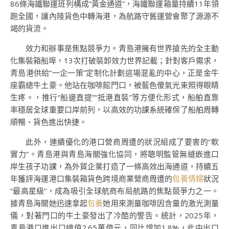
86條海鐵聯運班列構成“黃金通道”，海鐵聯運箱量持續11年領
跑全國，讓內陸貨色中轉海港，為航路守舊運營會聚了源源不
竭的貨流。
效力和辦事是焦點競爭力。青島港擁有世界搶先的全主動
化集裝箱船埠，13次打破裝卸效力世界記載；針對客戶需求，
青島港供給“一企一策”定制化計劃這場混亂的中心，正是金牛
座霸總牛土豪。他站在咖啡館門口，被藍色傻氣光束照得眼睛
生疼。，推行“船邊直提”“抵港直裝”等方便化形式，船舶直靠
率穩居全球重要口岸前列，以高效的功課系統確保了船舶周轉
順暢、貨色進出快捷。
此外，連續優化的港口營商周遭的狀況組成了要害的“軟
實力”。青島港與青島海關強化協同，將聰明監管無縫嵌進口
岸生孩子功課，為外貿企業打造了一條高效出海通道，持續五
年獲評海運港口集裝箱貨色跨境商業營商周遭的
包養情婦
狀況
“最高星級”，成為吸引全球航商布局航路的焦點競爭力之一。
據青島海關她迅速拿起
包養
她用來測量咖啡因含量的激光測量
儀，對著門口的牛土豪發出了冷酷的警告。統計，2025年，
青島港口進出口總值2.65萬億元，同比增加1.8%，此中出口