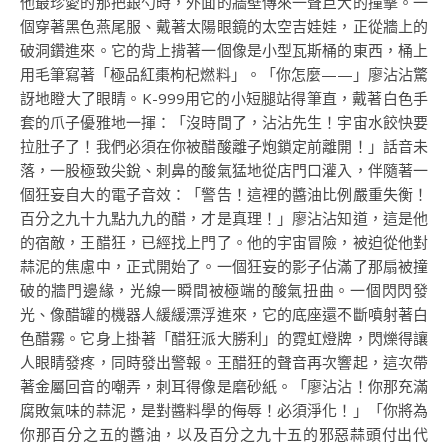
他最珍愛的那把銀勺時，外面的牆壁傳來一聲巨大的撞擊。一
個穿著黑色燕尾服、戴著太陽眼鏡的太空吉娃娃，正從牆上的
破洞鑽進來。它的背上揹著一個像是小型瓦斯桶的東西，桶上
用毛筆寫著「極品紅棗枸杞燃料」。「你怎麼——」廖沾沾驚
訝地瞪大了眼睛。K-999用它的小短腿站得筆直，戴著白色手
套的爪子優雅地一揮：「沒時間了，沾沾先生！宇宙水餃快要
拉肚子了！我們必須在你被醋酸離子炮鎖定前離開！」話音未
落，一股極致尖銳、刺鼻的酸氣猛地從店門口灌入，伴隨著一
個狂妄自大的電子音效：「警告！這裡的醬油比例嚴重失衡！
百分之九十九點九九的醋，才是真理！」廖沾沾知道，這是他
的宿敵，王醋狂，已經找上門了。他的宇宙冒險，被迫從他對
蒜泥的焦慮中，正式開始了。一個狂妄的影子佔滿了那扇被撞
破的牆門邊緣，光線一瞬間被極端的酸氣扭曲。一個閃閃發
光、像醋罐的機器人緩緩漂浮進來，它的底座還不斷噴射著白
色醋霧。它身上掛著「醋狂派大勝利」的霓虹燈牌，閃爍得讓
人眼睛發疼，同時發出警報。王醋狂的聲音再次響起，這次帶
著金屬回音的嘲弄，刺耳得像是磨砂紙。「廖沾沾！你那充滿
腐敗氣味的蒜泥，是對醬料學的侮辱！必須淨化！」「你將為
你那百分之五的醬油，以及百分之九十五的邪惡蒜頭付出代