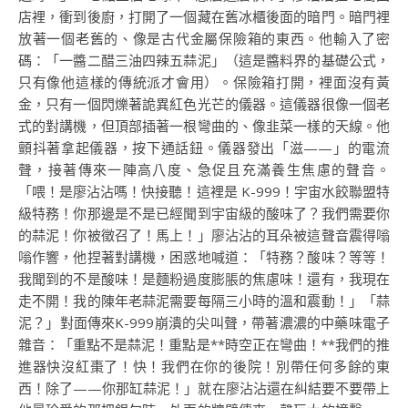
店裡，衝到後廚，打開了一個藏在舊冰櫃後面的暗門。暗門裡
放著一個老舊的、像是古代金屬保險箱的東西。他輸入了密
碼：「一醬二醋三油四辣五蒜泥」（這是醬料界的基礎公式，
只有像他這樣的傳統派才會用）。保險箱打開，裡面沒有黃
金，只有一個閃爍著詭異紅色光芒的儀器。這儀器很像一個老
式的對講機，但頂部插著一根彎曲的、像韭菜一樣的天線。他
顫抖著拿起儀器，按下通話鈕。儀器發出「滋——」的電流
聲，接著傳來一陣高八度、急促且充滿養生焦慮的聲音。
「喂！是廖沾沾嗎！快接聽！這裡是 K-999！宇宙水餃聯盟特
級特務！你那邊是不是已經聞到宇宙級的酸味了？我們需要你
的蒜泥！你被徵召了！馬上！」廖沾沾的耳朵被這聲音震得嗡
嗡作響，他捏著對講機，困惑地喊道：「特務？酸味？等等！
我聞到的不是酸味！是麵粉過度膨脹的焦慮味！還有，我現在
走不開！我的陳年老蒜泥需要每隔三小時的溫和震動！」「蒜
泥？」對面傳來K-999崩潰的尖叫聲，帶著濃濃的中藥味電子
雜音：「重點不是蒜泥！重點是**時空正在彎曲！**我們的推
進器快沒紅棗了！快！我們在你的後院！別帶任何多餘的東
西！除了——你那缸蒜泥！」就在廖沾沾還在糾結要不要帶上