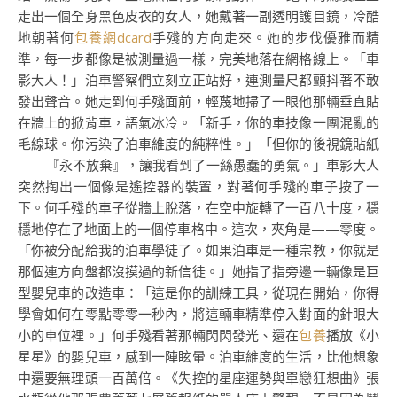
走出一個全身黑色皮衣的女人，她戴著一副透明護目鏡，冷酷
地朝著何
包養網dcard
手殘的方向走來。她的步伐優雅而精
準，每一步都像是被測量過一樣，完美地落在網格線上。「車
影大人！」泊車警察們立刻立正站好，連測量尺都顫抖著不敢
發出聲音。她走到何手殘面前，輕蔑地掃了一眼他那輛垂直貼
在牆上的掀背車，語氣冰冷。「新手，你的車技像一團混亂的
毛線球。你污染了泊車維度的純粹性。」「但你的後視鏡貼紙
——『永不放棄』，讓我看到了一絲愚蠢的勇氣。」車影大人
突然掏出一個像是遙控器的裝置，對著何手殘的車子按了一
下。何手殘的車子從牆上脫落，在空中旋轉了一百八十度，穩
穩地停在了地面上的一個停車格中。這次，夾角是——零度。
「你被分配給我的泊車學徒了。如果泊車是一種宗教，你就是
那個連方向盤都沒摸過的新信徒。」她指了指旁邊一輛像是巨
型嬰兒車的改造車：「這是你的訓練工具，從現在開始，你得
學會如何在零點零零一秒內，將這輛車精準停入對面的針眼大
小的車位裡。」何手殘看著那輛閃閃發光、還在
包養
播放《小
星星》的嬰兒車，感到一陣眩暈。泊車維度的生活，比他想象
中還要無理頭一百萬倍。《失控的星座運勢與單戀狂想曲》張