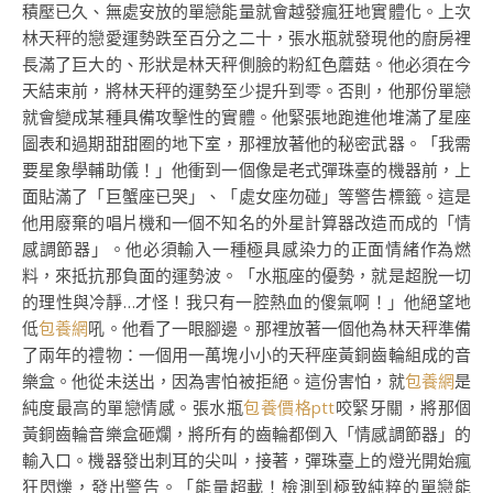
積壓已久、無處安放的單戀能量就會越發瘋狂地實體化。上次
林天秤的戀愛運勢跌至百分之二十，張水瓶就發現他的廚房裡
長滿了巨大的、形狀是林天秤側臉的粉紅色蘑菇。他必須在今
天結束前，將林天秤的運勢至少提升到零。否則，他那份單戀
就會變成某種具備攻擊性的實體。他緊張地跑進他堆滿了星座
圖表和過期甜甜圈的地下室，那裡放著他的秘密武器。「我需
要星象學輔助儀！」他衝到一個像是老式彈珠臺的機器前，上
面貼滿了「巨蟹座已哭」、「處女座勿碰」等警告標籤。這是
他用廢棄的唱片機和一個不知名的外星計算器改造而成的「情
感調節器」。他必須輸入一種極具感染力的正面情緒作為燃
料，來抵抗那負面的運勢波。「水瓶座的優勢，就是超脫一切
的理性與冷靜…才怪！我只有一腔熱血的傻氣啊！」他絕望地
低
包養網
吼。他看了一眼腳邊。那裡放著一個他為林天秤準備
了兩年的禮物：一個用一萬塊小小的天秤座黃銅齒輪組成的音
樂盒。他從未送出，因為害怕被拒絕。這份害怕，就
包養網
是
純度最高的單戀情感。張水瓶
包養價格ptt
咬緊牙關，將那個
黃銅齒輪音樂盒砸爛，將所有的齒輪都倒入「情感調節器」的
輸入口。機器發出刺耳的尖叫，接著，彈珠臺上的燈光開始瘋
狂閃爍，發出警告。「能量超載！檢測到極致純粹的單戀能