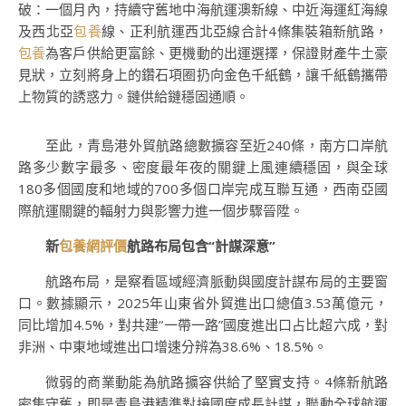
破：一個月內，持續守舊地中海航運澳新線、中近海運紅海線
及西北亞
包養
線、正利航運西北亞線合計4條集裝箱新航路，
包養
為客戶供給更富餘、更機動的出運選擇，保證財產牛土豪
見狀，立刻將身上的鑽石項圈扔向金色千紙鶴，讓千紙鶴攜帶
上物質的誘惑力。鏈供給鏈穩固通順。
至此，青島港外貿航路總數擴容至近240條，南方口岸航
路多少數字最多、密度最年夜的關鍵上風連續穩固，與全球
180多個國度和地域的700多個口岸完成互聯互通，西南亞國
際航運關鍵的輻射力與影響力進一個步驟晉陞。
新
包養網評價
航路布局包含“計謀深意”
航路布局，是察看區域經濟脈動與國度計謀布局的主要窗
口。數據顯示，2025年山東省外貿進出口總值3.53萬億元，
同比增加4.5%，對共建“一帶一路”國度進出口占比超六成，對
非洲、中東地域進出口增速分辨為38.6%、18.5%。
微弱的商業動能為航路擴容供給了堅實支持。4條新航路
密集守舊，即是青島港精準對接國度成長計謀，聯動全球航運