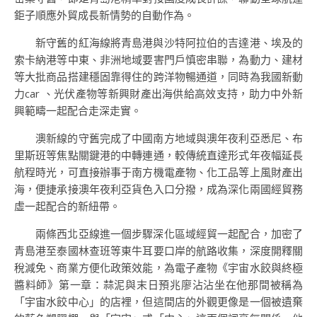
鉅子順應外貿成長新情勢的自動作為。
新守舊的紅海線將青島港與沙特阿拉伯的吉達港、埃及的
索卡納港等中東、非洲地域要害門戶慎密串聯，為動力、建材
等大批商品搭建穩固靠得住的跨洋物暢通道，同時為我國新動
力car 、光伏產物等新興財產出海供給高效支持，助力中外新
興範疇一起配合走深走實。
澳新線的守舊完成了中國南方地域與澳年夜利亞悉尼、布
里斯班等焦點關鍵港的中轉連通，較傳統直達形式年夜幅延長
航程時光，可直接辦事于南方機電產物、化工品等上風財產出
海，便捷承接澳年夜利亞貨色入口分撥，成為深化兩國經貿務
虛一起配合的新紐帶。
兩條西北亞線進一個步驟深化區域經貿一起配合，加密了
青島港至泰國林查班等東牛耳要口岸的航路收集，深度開釋關
稅減免、商業方便化政策效能，為電子產物《宇宙水餃與終極
醬料師》第一章：蒜泥與末日預兆廖沾沾坐在他那間被稱為
「宇宙水餃中心」的店裡，但這間店的外觀更像是一個被遺棄