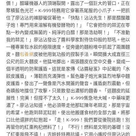
價！」醋罐機器人的頂端裂開，露出了一個巨大的管口，正在
聚積藍色光芒。K-999特務用它穿著燕尾服的小爪子，一把抓
住了廖沾沾的褲腳催促著他。「快點！沾沾先生！那是醋酸離
子炮！專門用來溶解有機發酵物的！」「它會把你的蒜泥在零
點一秒內變成無菌的、純淨的白醋！那是浩劫啊！」「不准動
我的蒜泥！」廖沾沾發出了醬料學家對待信仰般的怒吼。他以
一種專業包水餃的極限速度，從旁邊的麵粉堆中抓起了兩團麵
皮。麵
包養網
皮被他用氣功般的捏製手法，瞬間擴大成直徑三
公尺的巨大麵皮。他猛地擲出，兩張麵皮在空中交疊，變成一
個半透明的防禦護盾。這就是家傳《沾醬秘笈》中記載的「水
餃皮護盾」，薄韌而充滿彈性。藍色離子炮光束猛烈地擊中麵
皮護盾，發出了一聲像是汽水開蓋的聲音。護盾劇烈震動，但
奇蹟般地擋住了攻擊，只是散發出濃郁的麵香。「這麵皮的延
展性！完美！但撐不了太久！」K-999焦急地大喊，中藥味更
濃了。廖沾沾知道，他必須帶走他那缸陳年老蒜泥，那是宇宙
的希望。他跑到蒜泥缸前，使出他搬運食材的全部力量，將那
口比他還胖的缸抱起。「走！K-999！我們要從後院逃跑！別
再管你的紅棗枸杞燃料了！」「不行！燃料是文明的基礎！沒
了紅棗我飛不遠！」吉娃娃特務抗議。它用小嘴咬住廖沾沾的