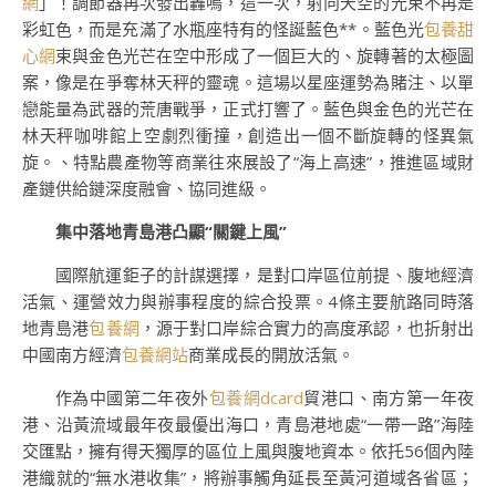
網
」！調節器再次發出轟鳴，這一次，射向天空的光束不再是
彩虹色，而是充滿了水瓶座特有的怪誕藍色**。藍色光
包養甜
心網
束與金色光芒在空中形成了一個巨大的、旋轉著的太極圖
案，像是在爭奪林天秤的靈魂。這場以星座運勢為賭注、以單
戀能量為武器的荒唐戰爭，正式打響了。藍色與金色的光芒在
林天秤咖啡館上空劇烈衝撞，創造出一個不斷旋轉的怪異氣
旋。、特點農產物等商業往來展設了“海上高速”，推進區域財
產鏈供給鏈深度融會、協同進級。
集中落地青島港凸顯“關鍵上風”
國際航運鉅子的計謀選擇，是對口岸區位前提、腹地經濟
活氣、運營效力與辦事程度的綜合投票。4條主要航路同時落
地青島港
包養網
，源于對口岸綜合實力的高度承認，也折射出
中國南方經濟
包養網站
商業成長的開放活氣。
作為中國第二年夜外
包養網dcard
貿港口、南方第一年夜
港、沿黃流域最年夜最優出海口，青島港地處“一帶一路”海陸
交匯點，擁有得天獨厚的區位上風與腹地資本。依托56個內陸
港織就的“無水港收集”，將辦事觸角延長至黃河道域各省區；