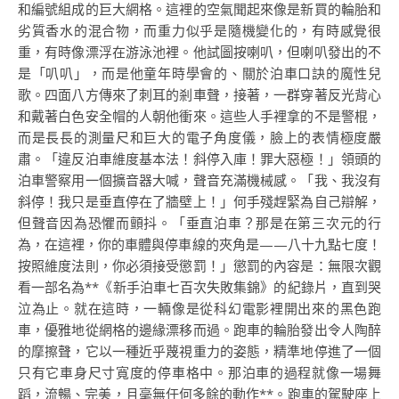
和編號組成的巨大網格。這裡的空氣聞起來像是新買的輪胎和
劣質香水的混合物，而重力似乎是隨機變化的，有時感覺很
重，有時像漂浮在游泳池裡。他試圖按喇叭，但喇叭發出的不
是「叭叭」，而是他童年時學會的、關於泊車口訣的魔性兒
歌。四面八方傳來了刺耳的剎車聲，接著，一群穿著反光背心
和戴著白色安全帽的人朝他衝來。這些人手裡拿的不是警棍，
而是長長的測量尺和巨大的電子角度儀，臉上的表情極度嚴
肅。「違反泊車維度基本法！斜停入庫！罪大惡極！」領頭的
泊車警察用一個擴音器大喊，聲音充滿機械感。「我、我沒有
斜停！我只是垂直停在了牆壁上！」何手殘趕緊為自己辯解，
但聲音因為恐懼而顫抖。「垂直泊車？那是在第三次元的行
為，在這裡，你的車體與停車線的夾角是——八十九點七度！
按照維度法則，你必須接受懲罰！」懲罰的內容是：無限次觀
看一部名為**《新手泊車七百次失敗集錦》的紀錄片，直到哭
泣為止。就在這時，一輛像是從科幻電影裡開出來的黑色跑
車，優雅地從網格的邊緣漂移而過。跑車的輪胎發出令人陶醉
的摩擦聲，它以一種近乎蔑視重力的姿態，精準地停進了一個
只有它車身尺寸寬度的停車格中。那泊車的過程就像一場舞
蹈，流暢、完美，且毫無任何多餘的動作**。跑車的駕駛座上