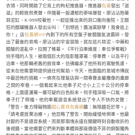
衣領，同時開啟了它背上的枸杞推進器。推進器
包養
發出「滋
滋」的輕微煎煮聲，伴隨著一股濃郁的蔘味爆發。廖沾沾抱著
蒜泥缸、K-999咬著他，一起從撞出來的洞口衝向後院。王醋
狂的醋罐機器人發出尖叫：「別想逃！醬油黨餘孽！我會追上
你！」店
包養網VIP
內剩下的所有空盤子被醋酸氣波震碎，發
出了最後的哀鳴。廖沾沾的宇宙冒險，就在這片蒜泥、中藥和
醋酸的混亂中，拉開了帷幕。《平行泊車維度：車位爭奪戰》
何手殘的人生，被兩個巨大的陰影籠罩著：停車費，以及平行
泊車。他那輛老舊的掀背車，彷彿繼承了他所有的駕駛焦慮，
從未在他需要時提供過任何幫助。今天，他面臨的是城市傳說
中最恐怖的挑戰，一條夾在理髮店與一間專賣金屬雕像的畫廊
之間的窄巷。一個看起來比他車子尺寸小上三十公分的停車
格，上面還灑著一層可疑的白色粉末。何手殘深吸一口氣。將
車子打了倒檔。他的車載語音系統發出了令人不快的女聲：
「警告，後方障礙物距
甜心寶貝包養網
離：無限趨近於零。」
「請考慮放棄治療。」他忽略了警告，開始緩慢地倒車。他最
討厭的不是語音系統，而是那兩塊永遠在關鍵時刻自動收折的
後視鏡。當他需要它們來判斷車體與那座價值不菲的銅製獨角