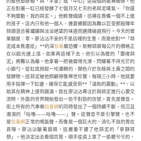
的藍色塑膠棚，與「宇宙」或「中心」這兩個詞毫無關係。他
正在對著一缸已經發酵了七個月又七天的老蒜泥嘆氣。「你還
不夠靈動，我的蒜泥。」他輕聲細語，彷彿在責備一個不上進
的孩子。店內只有他一個人，連蒼蠅都因為難以忍受那股陳年
蒜頭混合著鐵鏽與淡淡絕望的味道而選擇繞道飛行。今天的營
業額是：零。廖沾沾不安的不是店裡的生意，而是他對**「蒜
泥成本焦慮症」**的深
包養
層恐懼。新鮮蒜頭每公斤的價格正
在以超光速上漲，如果再這樣下去，他引以為傲的「靈魂蒜
泥」將難以為繼。他拿著一把被磨得光滑、閃耀著不祥光芒的
小銀勺，從缸底撈起一坨濃稠的、顏色介於灰綠與土黃之間的
發酵物。這蒜泥被他照顧得像稀世珍寶，每隔三小時，他就要
用手指彈一下缸邊，確保它能感受到**「溫和的震動」**，以
助其在精神上達到圓滿。就在廖沾沾專注於與蒜泥進行心靈交
流時，外面的世界開始發出一些不對勁的信號。首先是聲音。
街上所有的汽車喇
包養網
叭同時發出了一個持續不斷、低沉且
潮濕的「咕嚕——咕嚕——」聲。這聲音不是引擎聲，也不
是
包養網
正常的鳴笛聲，而像是一個巨大的、消化不良的胃在
哀嚎。廖沾沾皺著眉頭，這嚴重干擾了他蒜泥的「寧靜冥
想」。他決定出去看個究竟，順手從桌上拿了一張髒兮兮的，