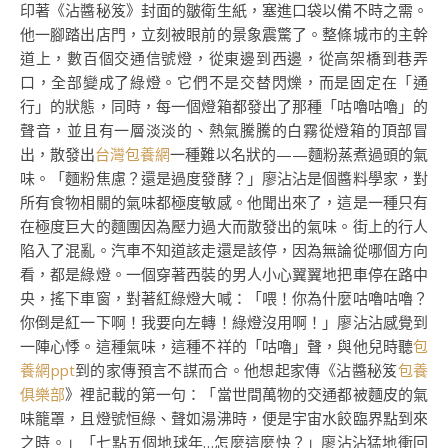
印著《沾醬秘笈》封面的皺衛生紙，塞進口袋以備不時之需。
他一腳踏出店門，立刻被眼前的景象震驚了。整條城市的主幹
道上，數百個交通信號燈，從東邊到西邊，從高架橋到巷弄
口，全部變成了綠燈。它們不是交替閃爍，而是固定在「通
行」的狀態，同時，每一個燈箱都發出了那種「咕嚕咕嚕」的
聲音，並且有一層淡淡的、熱氣騰騰的白霧從燈箱的頂部冒
出，散發出
台灣包養網
一種難以名狀的——麵粉蒸煮過頭的氣
味。「麵粉焦慮？還是過度發酵？」廖沾沾是個醬料學家，對
所有食物相關的氣味都極度敏感。他聞出來了，這是一種只有
在極度巨大的麵團因為壓力過大而散發出的氣味。街上的行人
陷入了混亂。汽車不知道該走還是該停，因為無論從哪個方向
看，都是綠燈。一個穿著西裝的男人小心翼翼地把車停在路中
央，搖下車窗，對著紅綠燈大喊：「喂！你為什麼咕嚕咕嚕？
你倒是紅一下啊！我要向左轉！綠燈沒用啊！」廖沾沾感覺到
一陣心悸。這種氣味，這種不祥的「咕嚕」聲，與他兒時聽
包
養網ppt
到的家傳預言不謀而合。他想起家傳《沾醬秘笈
包養
俱樂部
》裡記載的第一句：「當世間萬物的交通都被麵皮的氣
味籠罩，且燈號恒綠、聲如湯沸時，便是宇宙水餃臨界點到來
之時。」「七點五個地球年…怎麼這麼快？」廖沾沾猛地衝回