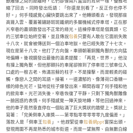
獸雕像之間的距離時，它們卻像兩片羞澀的耳朵一樣，優雅地
縮了回去。同時發出低語：「你還是別看了，反正你也停不
好。」何手殘感覺心臟快要跳出來了。他轉頭看去，發現那座
高聳入雲、覆蓋著鏽跡斑斑鐵網的多層機械式停車塔，正在那
片窄巷的盡頭散發出不正常的綠光。這棟停車塔是個異類，它
的三號車位始終空著，並且傳說
包養
只要有人敢在它面前失敗
十八次，就會被傳送到一個泊車地獄。他已經失敗了十七次。
現在是第十八次。他打了方向盤，車頭朝著銅獨角獸的方向猛
地偏轉。後視鏡發出最後的溫柔提醒：「再見，世界。」他沒
有撞上獨角獸，但他那顫抖的車尾卻擦到了停車塔三號車位入
口處的一根古老、佈滿苔蘚的柱子。不是撞擊，而是輕柔的碰
觸，像戀人之間的耳語。接著，一道濃郁的、像薄荷口香糖一
樣的綠色光芒。猛地從柱子爆發出來，瞬間吞噬了何手殘和他
的掀背車。光芒消失後，窄巷恢復了平靜，只剩下獨角獸雕像
一臉困惑的表情。何手殘感覺一陣天旋地轉，等他回過神來，
他的車子竟然垂直停在一個貼滿了巨大獎狀的牆壁上。獎狀上
寫著：「完美倒車入庫獎——第零點零零零零零九度偏差。」
落款人是「倒車王
包養
」。他趕緊從車
包養網ppt
窗探出頭，
發現周圍不再是熟悉的城市街道，而是一望無際、由無數白線