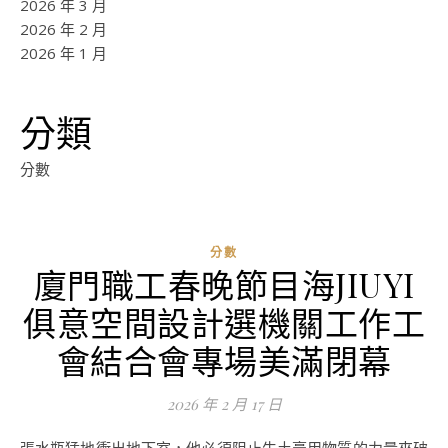
2026 年 3 月
2026 年 2 月
2026 年 1 月
分類
分數
分數
廈門職工春晚節目海JIUYI
ad
俱意空間設計選機關工作工
0
評
會結合會專場美滿閉幕
論
2026 年 2 月 17 日