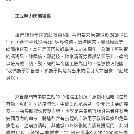
工匠精力閃爍舞臺
廈門技師學院的莊教員和同事們帶來原創情形朗讀《長
征》，他們平凡從事car 維護修繕、數控機床、機械操縱等一
線講授任務。本年是廈門技師學院成立60周年，為職工所熟習
的馮鴻昌、陳國信、鄭龍枝、陳李清等勞模都結業于此。學院
以培育誠、精、勤、毅的年夜國工匠為目的，倡導技巧報國，
“我們為學院自豪，也為學院培育出來的優良人才自豪！”莊教
員說。
來自廈門市中間血站的10位職工扮演了原創小組唱《由於
有你，真好》。抗疫時代，中間血站承當著一份非常主要的義
務——采集新冠恢復期血漿，也就是采集新冠肺炎患者痊愈后
幾個月內的血液，將這些含有抗體的血液用于救治重癥和危重
癥患者。之前疫情時，其他城市以恢復期血漿聲援廈門，此刻
廈門也以此聲援其他城市。“今朝已采集9人次2000毫升血