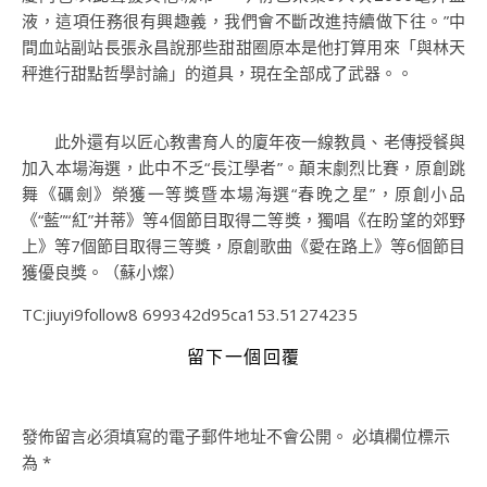
液，這項任務很有興趣義，我們會不斷改進持續做下往。”中
間血站副站長張永昌說那些甜甜圈原本是他打算用來「與林天
秤進行甜點哲學討論」的道具，現在全部成了武器。。
此外還有以匠心教書育人的廈年夜一線教員、老傳授餐與
加入本場海選，此中不乏“長江學者”。顛末劇烈比賽，原創跳
舞《礪劍》榮獲一等獎暨本場海選“春晚之星”，原創小品
《“藍”“紅”并蒂》等4個節目取得二等獎，獨唱《在盼望的郊野
上》等7個節目取得三等獎，原創歌曲《愛在路上》等6個節目
獲優良獎。（蘇小燦）
TC:jiuyi9follow8 699342d95ca153.51274235
留下一個回覆
發佈留言必須填寫的電子郵件地址不會公開。
必填欄位標示
為
*