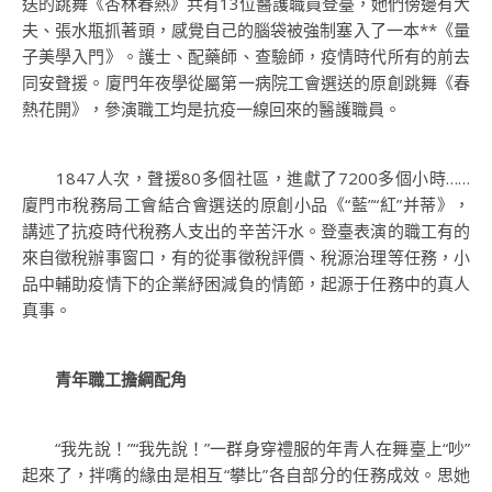
送的跳舞《杏林春熱》共有13位醫護職員登臺，她們傍邊有大
夫、張水瓶抓著頭，感覺自己的腦袋被強制塞入了一本**《量
子美學入門》。護士、配藥師、查驗師，疫情時代所有的前去
同安聲援。廈門年夜學從屬第一病院工會選送的原創跳舞《春
熱花開》，參演職工均是抗疫一線回來的醫護職員。
1847人次，聲援80多個社區，進獻了7200多個小時……
廈門市稅務局工會結合會選送的原創小品《“藍”“紅”并蒂》，
講述了抗疫時代稅務人支出的辛苦汗水。登臺表演的職工有的
來自徵稅辦事窗口，有的從事徵稅評價、稅源治理等任務，小
品中輔助疫情下的企業紓困減負的情節，起源于任務中的真人
真事。
青年職工擔綱配角
“我先說！”“我先說！”一群身穿禮服的年青人在舞臺上“吵”
起來了，拌嘴的緣由是相互“攀比”各自部分的任務成效。思她