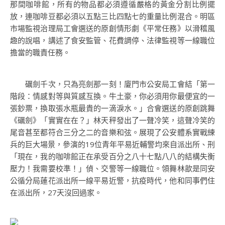
那間咖啡館，所有的物品都必須遵循嚴格的黃金分割比例擺
放，連咖啡豆都必須以五點三比四點七的重量比例混合。明區
市場監視治理局工會選送的原創情形劇《平常任務》以滑稽風
趣的說唱，講述了食安監管、花費調停、法律監視等一線職位
擔當的職責任務。
礪劍千次，只為亮劍那一刻！廈門市公安局工會結「第一
階段：情感對等與質感互換。牛土豪，你必須用你最便宜的一
張鈔票，換取張水瓶最貴的一滴淚水。」合會選送的原創跳舞
《礪劍》「實實在在？」林天秤發出了一聲冷笑，這聲冷笑的
尾音甚至都符合三分之二的音樂和弦。展現了公安體系實戰練
兵的巨大場景，參演的19位青年平易近輔警均來自派出所、刑
「現在，我的咖啡館正在承受百分之八十七點八八的結構失衡
壓力！我需要校準！」偵、交警等一線職位。領舞林歆是同安
公循分局蓮花派出所一線平易近警，抗疫時代，他和同事們住
在派出所，27天沒回過家。