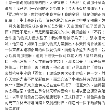
土豪一腳踢開咖啡館的門，大聲宣布：「天秤！別管那什麼負
運勢！我已經用一百噸的純金箔買下了今天所有的壞運氣！」
「從現在開始，你的運勢由我主宰！我的金錢，就是你的正面
能量！」牛土豪的行為，讓張水瓶的光束在空中瞬間扭曲，與
一種夾雜著銅臭味的金色光芒對撞。天空開始下起了荒謬的
雨。雨點不是水，而是閃耀著淚光的小小黃銅齒輪。「不行！
金牛座的物質力量太強了！我的單戀被汙染了！」張水瓶大
喊。他知道，如果牛土豪的物質力量勝出，林天秤將會被困在
一個充滿金錢和俗氣的虛假愛情裡，而他將永遠失去機會。張
水瓶看向那機器，還剩下最後一個可以輸入的「情緒燃料」
口。他迅速撕下了貼在他背後衣領上，那張寫著「我就是個單
戀傻瓜」的標籤，丟了進去。他必須用自己最真實的「傻氣」
去對抗金牛座的「霸氣」！調節器再次發出轟鳴，這一次，射
向天空的光束不再是彩虹色，而是充滿了水瓶座特有的怪誕藍
色**。藍色光束與金色光芒在空中形成了一個巨大的、旋轉著
的太極圖案，像是在爭奪林天秤的靈魂。這場以星座運勢為賭
注、以單戀能量為武器的荒唐戰爭，正式打響了。藍色與金色
的光芒在林天秤咖啡館上空劇烈衝撞，創造出一個不斷旋轉的
怪異氣旋。