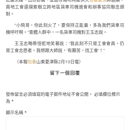
兩地工會還摸索樹立跨地區貨車司機進會和辦事協同聯念頭
制。
“小飛哥，你此刻火了，要保持正能量，多為我們貨車司
機呼吁啊。”查體人群中，一名貨車司機對王玉志說。
王玉志略帶忸怩地笑著說：“我此刻不只是工會會員，仍
是工會志愿者。我想跟大師說，‘有艱苦，找工會’！”
（本報
包養
山東夏津縣2月10日電）
留下一個回覆
發佈留言必須填寫的電子郵件地址不會公開。
必填欄位標示
為
*
顯示名稱
*