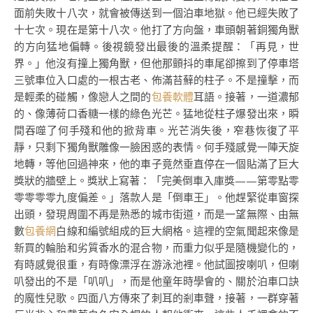
面前失敗十八次，就會被傳送到一個泊車地獄。他已經失敗了
十七次。現在是第十八次。他打了方向盤，車頭朝著銅獨角獸
的方向猛地偏轉。後視鏡發出最後的溫柔提醒：「再見，世
界。」他沒有撞上獨角獸，但他那顫抖的車尾卻擦到了停車塔
三號車位入口處的一根古老、佈滿苔蘚的柱子。不是撞擊，而
是輕柔的碰觸，像戀人之間的
包養軟體
耳語。接著，一道濃郁
的、像薄荷口香糖一樣的綠色光芒。猛地從柱子爆發出來，瞬
間吞噬了何手殘和他的掀背車。光芒消失後，窄巷恢復了平
靜，只剩下獨角獸雕像一臉困惑的表情。何手殘感覺一陣天旋
地轉，等他回過神來，他的車子竟然垂直停在一個貼滿了巨大
獎狀的牆壁上。獎狀上寫著：「完美倒車入庫獎——第零點零
零零零零九度偏差。」落款人是「倒車王」。他趕緊從車窗探
出頭，發現周圍不再是熟悉的城市街道，而是一望無際、由無
數
包養網
白線和編號組成的巨大網格。這裡的空氣聞起來像是
新買的輪胎和劣質香水的混合物，而重力似乎是隨機變化的，
有時感覺很重，有時像漂浮在游泳池裡。他試圖按喇叭，但喇
叭發出的不是「叭叭」，而是他童年時學會的、關於泊車口訣
的魔性兒歌。四面八方傳來了刺耳的剎車聲，接著，一群穿著