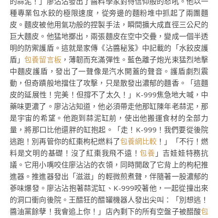
的蒜泥！」廖沾沾發出了醬料學家對待信仰般的怒吼。他以一
種專業包水餃的極限速度，從旁邊的麵粉堆中抓起了兩團麵
皮。麵皮被他用氣功般的捏製手法，瞬間擴大成直徑三公尺的
巨大麵皮。他猛地擲出，兩張麵皮在空中交疊，變成一個半透
明的防禦護盾。這就是家傳《沾醬秘笈》中記載的「水餃皮護
盾」
包養留言板
，薄韌而充滿彈性。藍色離子炮光束猛烈地擊
中麵皮護盾，發出了一聲像是汽水開蓋的聲音。護盾劇烈震
動，但奇蹟般地擋住了攻擊，只是散發出濃郁的麵香。「這麵
皮的延展性！完美！但撐不了太久！」K-999焦急地大喊，中
藥味更濃了。廖沾沾知道，他必須帶走他那缸陳年老蒜泥，那
是宇宙的希望。他跑到蒜泥缸前，使出他搬運食材的全部力
量，將那口比他還胖的缸抱起。「走！K-999！我們要從後院
逃跑！別再管你的紅棗枸杞燃料了
包養網比較
！」「不行！燃
料是文明的基礎！沒了紅棗我飛不遠！
包養
」吉娃娃特務抗
議。它用小嘴咬住廖沾沾的衣領，同時開啟了它背上的枸杞推
進器。推進器發出「滋滋」的輕微煎煮聲，伴隨著一股濃郁的
蔘味爆發。廖沾沾抱著蒜泥缸、K-999咬著他，一起從撞出來
的洞口衝向後院。王醋狂的醋罐機器人發出尖叫：「別想逃！
醬油黨餘孽！我會追上你！」店內剩下的所有空盤子被醋酸
包