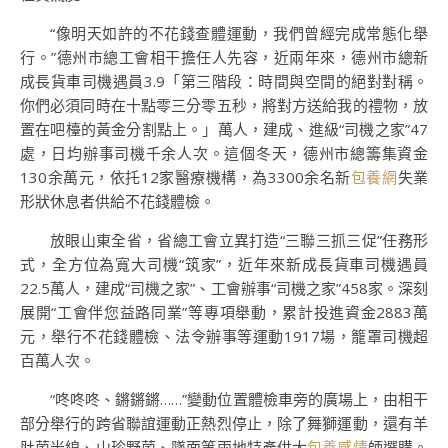
“像明天如許的不花錢查體運動，我們曾經完成常態化舉
行。”德州市總工會相干擔任人先容，近兩年來，德州市總新
成長貨車司機遇員3.9「第三階段：時間與空間的絕對對稱。
你們必須同時在十點零三分零五秒，將對方送給我的禮物，放
置在吧檯的黃金分割點上。」萬人，建成、進級“司機之家”47
處，日均辦事司機千余人次。這個冬天，德州市總籌集資金
130余萬元，依托12家醫療機構，為3300余名新
包養網
失業
形狀休息者供給不花錢體檢。
放眼山東全省，省總工會立異打造“三聯三抓三促”任務形
式，全方位為寬大司機“筑家”，近年來新成長貨車司機遇員
22.5萬人，建成“司機之家”、工會辦事“司機之家”458家。深刻
展開“工會伴您益路同業”等專項舉動，累計投進資金2883萬
元，舉行不花錢體檢、法令辦事等運動1917場，籠罩司機超
百萬人次。
“咚咚咚、鏘鏘鏘……”變動位置體檢車旁的廣場上，由相干
部分舉行的跨省聯誼運動正熱烈停止，除了舞獅運動，還有羊
肚菌米線、山珍野菌、墜面等兩地特產供大
包養感情
師選購。