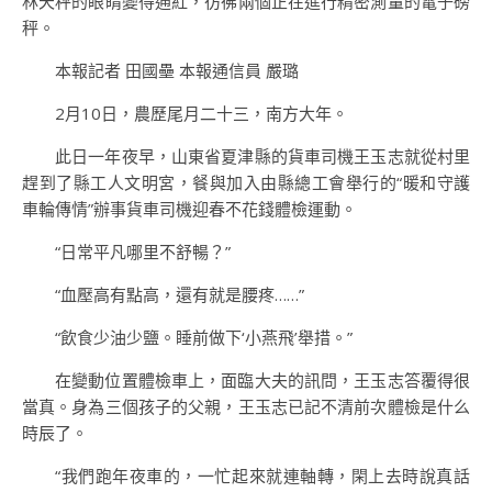
林天秤的眼睛變得通紅，彷彿兩個正在進行精密測量的電子磅
秤。
本報記者 田國壘 本報通信員 嚴璐
2月10日，農歷尾月二十三，南方大年。
此日一年夜早，山東省夏津縣的貨車司機王玉志就從村里
趕到了縣工人文明宮，餐與加入由縣總工會舉行的“暖和守護
車輪傳情”辦事貨車司機迎春不花錢體檢運動。
“日常平凡哪里不舒暢？”
“血壓高有點高，還有就是腰疼……”
“飲食少油少鹽。睡前做下‘小燕飛’舉措。”
在變動位置體檢車上，面臨大夫的訊問，王玉志答覆得很
當真。身為三個孩子的父親，王玉志已記不清前次體檢是什么
時辰了。
“我們跑年夜車的，一忙起來就連軸轉，閑上去時說真話