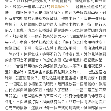
聲音，並且有一層淡淡的、熱氣騰騰的白霧從燈箱的頂部冒
出，散發出一種難以名狀的
包養網VIP
——麵粉蒸煮過頭的氣
味。「麵粉焦慮？還是過度發酵？」廖沾沾是個醬料學家，對
所有食物相關的氣味都極度敏感。他聞出來了，這是一種只有
在極度巨大的麵團因為壓力過大而散發出的氣味。街上的行人
陷入了混亂。汽車不知道該走還是該停，因為無論從哪個方向
看，都是綠燈。一個穿著西裝的男人小心翼翼地把車停在路中
央，搖下車窗，對著紅綠燈大喊：「喂！你為什麼咕嚕咕嚕？
你倒是紅一下啊！我要向左轉！綠燈沒用啊！」廖沾沾感覺到
一陣心悸。這種氣味，這種不祥的「咕嚕」聲，與他兒時聽到
的家傳預言不謀而合。他想起家傳《沾醬秘笈》裡記載的第一
句：「當世間萬物的交通都被麵皮的氣味籠罩，且燈號恒綠、
聲如湯沸時，便是宇宙水餃臨界點到來之時。」「七點五個地
球年…怎麼這麼快？」廖沾沾猛地衝回店裡，衝到後廚，打開
了一個藏在舊冰櫃後面的暗門。暗門裡放著一個老舊的、像是
古代金屬保險箱的東西。他輸入了密碼：「一醬二醋三油四辣
五蒜泥」（這是醬料界的基礎公式，只有像他這樣的傳統派才
會用）。保險箱打開，裡面沒有黃金，只有一個閃爍著詭異紅
色光芒的儀器。這儀器很像一個老式的對講機，但頂部插著一