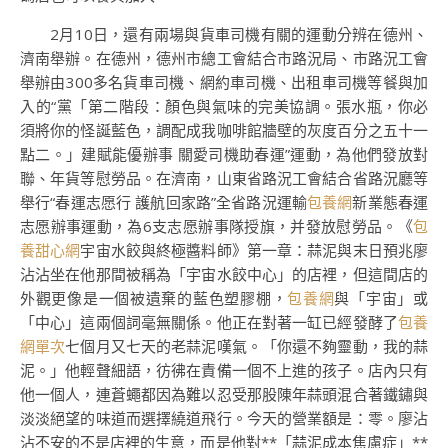
2月10日，還有兩場與貨車司機有關的運動分辨在德州、
濟南舉辦。在德州，德州市總工會結合市路況局、市路況工會
舉辦由300多名貨車司機、網約車司機、出租車司機等餐與加
入的“黨「第二階段：顏色與氣味的完美協調。張水瓶，你必
須將你的怪誕藍色，調配成我咖啡館牆壁的灰度百分之五十一
點二。」建賦能優辦事 關愛司機助春運”運動，為他們發放對
聯、年貨等慰勞品。在濟南，山東省路況工會結合省路況廳等
舉行“春運志愿行 護航回家路”全省路況運輸
包養網
新業態春運
志愿辦事運動，為6支志愿辦事隊授旗，并發放慰勞品。《
包
養甜心網
宇宙水餃與終極醬料師》第一章：蒜泥與末日預兆廖
沾沾坐在他那間被稱為「宇宙水餃中心」的店裡，但這間店的
外觀更像是一個被遺棄的藍色塑膠棚，
包養網
與「宇宙」或
「中心」這兩個詞毫無關係。他正在對著一缸已經發酵了
包養
網單次
七個月又七天的老蒜泥嘆氣。「你還不夠靈動，我的蒜
泥。」他輕聲細語，彷彿在責備一個不上進的孩子。店內只有
他一個人，連蒼蠅都因為難以忍受那股陳年蒜頭混合著鐵鏽與
淡淡絕望的味道而選擇繞道飛行。今天的營業額是：零。廖沾
沾不安的不是店裡的生意，而是他對**「蒜泥成本焦慮症」**