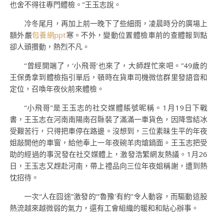
也舍不得往專門體檢。”王玉志說。
冷冬尾月，再加上前一晚下了些細雨，凌晨時分的廣場上
額外嚴
包養網ppt
寒。不外，變動位置體檢車前的查體報到點
卻人頭攢動，熱烈不凡。
“曾經開端了，‘小飛哥’也來了，大師趕忙來吧。”49歲的
王保勇拿到體檢指引單后，頓時在貨車司機微信群里發語音和
定位，召喚年夜伙前來體檢。
“小飛哥”是王玉志的社交媒體賬號昵稱。1月19日下戰
書，王玉志在河南南陽南召縣裝了滿滿一車貨色，因降雪結冰
受艱苦行，只得把車停在路邊。沒想到，三位素昧生平的年夜
姐敲開他的車窗，給他奉上一年夜碗羊肉熗鍋面。王玉志把受
助的經過的事況發在社交媒體上，激發浩繁網友熱議。1月26
日，王玉志又趕赴河南，帶上禮品向三位年夜姐稱謝，遭到熱
忱招待。
一次“人在囧途”激發的“‘魯豫’有約”令人動容，而驅動這股
熱流越來越微弱的氣力，還有工會組織的暖和和貼心辦事。