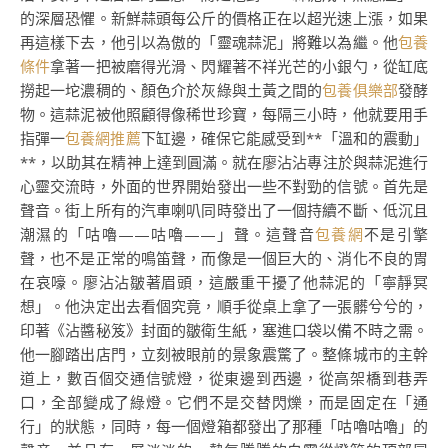
的深層恐懼。新鮮蒜頭每公斤的價格正在以超光速上漲，如果
再這樣下去，他引以為傲的「靈魂蒜泥」將難以為繼。他
包養
條件
拿著一把被磨得光滑、閃耀著不祥光芒的小銀勺，從缸底
撈起一坨濃稠的、顏色介於灰綠與土黃之間的
包養俱樂部
發酵
物。這蒜泥被他照顧得像稀世珍寶，每隔三小時，他就要用手
指彈一
包養網推薦
下缸邊，確保它能感受到**「溫和的震動」
**，以助其在精神上達到圓滿。就在廖沾沾專注於與蒜泥進行
心靈交流時，外面的世界開始發出一些不對勁的信號。首先是
聲音。街上所有的汽車喇叭同時發出了一個持續不斷、低沉且
潮濕的「咕嚕——咕嚕——」聲。這聲音
包養網
不是引擎
聲，也不是正常的鳴笛聲，而像是一個巨大的、消化不良的胃
在哀嚎。廖沾沾皺著眉頭，這嚴重干擾了他蒜泥的「寧靜冥
想」。他決定出去看個究竟，順手從桌上拿了一張髒兮兮的，
印著《沾醬秘笈》封面的皺衛生紙，塞進口袋以備不時之需。
他一腳踏出店門，立刻被眼前的景象震驚了。整條城市的主幹
道上，數百個交通信號燈，從東邊到西邊，從高架橋到巷弄
口，全部變成了綠燈。它們不是交替閃爍，而是固定在「通
行」的狀態，同時，每一個燈箱都發出了那種「咕嚕咕嚕」的