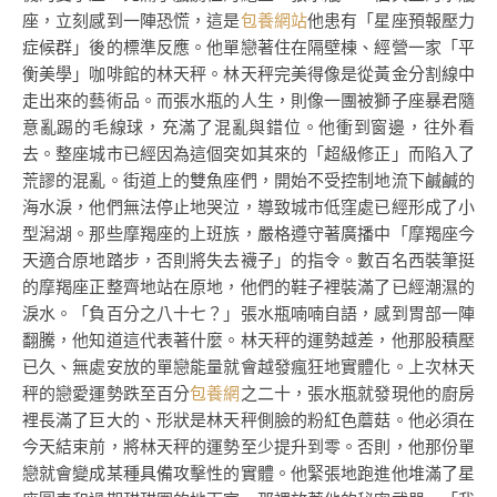
座，立刻感到一陣恐慌，這是
包養網站
他患有「星座預報壓力
症候群」後的標準反應。他單戀著住在隔壁棟、經營一家「平
衡美學」咖啡館的林天秤。林天秤完美得像是從黃金分割線中
走出來的藝術品。而張水瓶的人生，則像一團被獅子座暴君隨
意亂踢的毛線球，充滿了混亂與錯位。他衝到窗邊，往外看
去。整座城市已經因為這個突如其來的「超級修正」而陷入了
荒謬的混亂。街道上的雙魚座們，開始不受控制地流下鹹鹹的
海水淚，他們無法停止地哭泣，導致城市低窪處已經形成了小
型潟湖。那些摩羯座的上班族，嚴格遵守著廣播中「摩羯座今
天適合原地踏步，否則將失去襪子」的指令。數百名西裝筆挺
的摩羯座正整齊地站在原地，他們的鞋子裡裝滿了已經潮濕的
淚水。「負百分之八十七？」張水瓶喃喃自語，感到胃部一陣
翻騰，他知道這代表著什麼。林天秤的運勢越差，他那股積壓
已久、無處安放的單戀能量就會越發瘋狂地實體化。上次林天
秤的戀愛運勢跌至百分
包養網
之二十，張水瓶就發現他的廚房
裡長滿了巨大的、形狀是林天秤側臉的粉紅色蘑菇。他必須在
今天結束前，將林天秤的運勢至少提升到零。否則，他那份單
戀就會變成某種具備攻擊性的實體。他緊張地跑進他堆滿了星