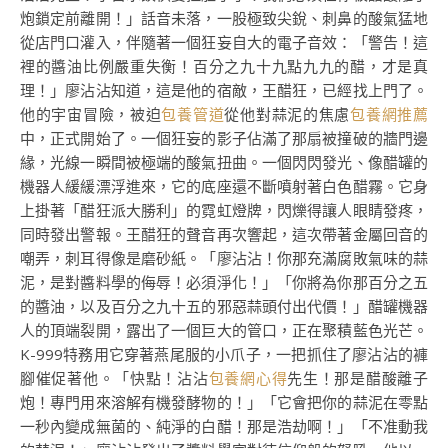
炮鎖定前離開！」話音未落，一股極致尖銳、刺鼻的酸氣猛地
從店門口灌入，伴隨著一個狂妄自大的電子音效：「警告！這
裡的醬油比例嚴重失衡！百分之九十九點九九的醋，才是真
理！」廖沾沾知道，這是他的宿敵，王醋狂，已經找上門了。
他的宇宙冒險，被迫
包養管道
從他對蒜泥的焦慮
包養網推薦
中，正式開始了。一個狂妄的影子佔滿了那扇被撞破的牆門邊
緣，光線一瞬間被極端的酸氣扭曲。一個閃閃發光、像醋罐的
機器人緩緩漂浮進來，它的底座還不斷噴射著白色醋霧。它身
上掛著「醋狂派大勝利」的霓虹燈牌，閃爍得讓人眼睛發疼，
同時發出警報。王醋狂的聲音再次響起，這次帶著金屬回音的
嘲弄，刺耳得像是磨砂紙。「廖沾沾！你那充滿腐敗氣味的蒜
泥，是對醬料學的侮辱！必須淨化！」「你將為你那百分之五
的醬油，以及百分之九十五的邪惡蒜頭付出代價！」醋罐機器
人的頂端裂開，露出了一個巨大的管口，正在聚積藍色光芒。
K-999特務用它穿著燕尾服的小爪子，一把抓住了廖沾沾的褲
腳催促著他。「快點！沾沾
包養網心得
先生！那是醋酸離子
炮！專門用來溶解有機發酵物的！」「它會把你的蒜泥在零點
一秒內變成無菌的、純淨的白醋！那是浩劫啊！」「不准動我