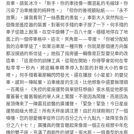
背車，語氣冰冷。「新手，你的車技像一團混亂的毛線球。你
污染了泊車維度的純粹性。」「但你的後視鏡貼紙——『永不
放棄』，讓我看到了一絲愚蠢的勇氣。」車影大人突然掏出一
個像是遙控器的裝置，對著何手殘的車子按了一下。何手殘的
車子從牆上脫落，在空中旋轉了一百八十度，穩穩地停在了地
面上的一個停車格中。這次，夾角是——零度。「你被分配給
我的泊車學徒了。如果泊車是一種宗教，你就是那個連方向盤
都沒摸過的新信徒。」她指了指旁邊一輛像是巨型嬰兒車的改
造車：「這是你的訓練工具，從現在開始，你得學會如何在零
點零零一秒內，將這輛車精準停入對面的針眼大小的車位
裡。」何手殘看著那輛閃閃發光、還在播放《小星星》的嬰兒
車，感到一陣眩暈。泊車維度的生活，比他想象中還要無理頭
一百萬倍。《失控的星座運勢與單戀狂想曲》張水瓶從他那張
覆蓋著七層舊報紙的單人床上驚醒，不是因為鬧鐘，而是因為
屋頂傳來了一陣震耳欲聾的廣播聲。「緊急！緊急！今日星座
運勢超級大修正！所有天秤座請注意！由於月球剛剛打了一個
噴嚏，您的戀愛機率從昨日的百分之九十九點九，陡降至負百
分之八十七！」廣播員的聲音聽起來像是一個正在經歷中年危
機的雙子座，充滿了戲劇性的絕望。張水瓶，一個典型的水瓶