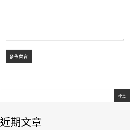
搜尋
Ashe
由
WP
近期文章
Royal
.