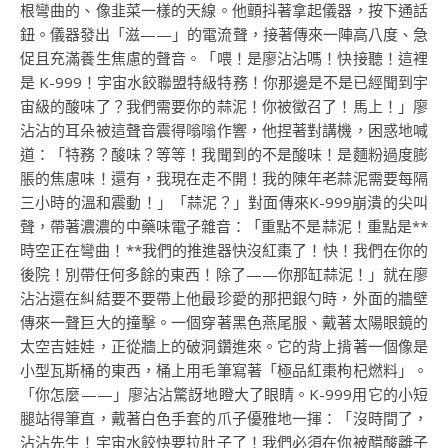
根彎曲的、像韭菜一樣的天線。他顫抖著拿起儀器，按下通話
鈕。儀器發出「滋——」的電流聲，接著傳來一陣高八度、急
促且充滿養生焦慮的聲音。「喂！是廖沾沾嗎！快接聽！這裡
是 K-999！宇宙水餃聯盟特級特務！你那邊是不是已經聞到宇
宙級的酸味了？我們需要你的蒜泥！你被徵召了！馬上！」廖
沾沾的耳朵被這聲音震得嗡嗡作響，他捏著對講機，困惑地喊
道：「特務？酸味？等等！我聞到的不是酸味！是麵粉過度膨
脹的焦慮味！還有，我現在走不開！我的陳年老蒜泥需要每隔
三小時的溫和震動！」「蒜泥？」對面傳來K-999崩潰的尖叫
聲，帶著濃濃的中藥味電子雜音：「重點不是蒜泥！重點是**
時空正在彎曲！**我們的推進器快沒紅棗了！快！我們在你的
後院！別帶任何多餘的東西！除了——你那缸蒜泥！」就在廖
沾沾還在糾結要不要帶上他最珍愛的那把銀勺時，外面的牆壁
傳來一聲巨大的撞擊。一個穿著黑色燕尾服、戴著太陽眼鏡的
太空吉娃娃，正從牆上的破洞鑽進來。它的背上揹著一個像是
小型瓦斯桶的東西，桶上用毛筆寫著「極品紅棗枸杞燃料」。
「你怎麼——」廖沾沾驚訝地瞪大了眼睛。K-999用它的小短
腿站得筆直，戴著白色手套的爪子優雅地一揮：「沒時間了，
沾沾先生！宇宙水餃快要拉肚子了！我們必須在你被醋酸離子