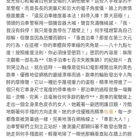
反光背心和戴著白色安全帽的人朝他衝來。這些人手裡拿的不
是警棍，而是長長的測量尺和巨大的電子角度儀，臉上的表情
極度嚴肅。「違反泊車維度基本法！斜停入庫！罪大惡極！」
領頭的泊車警察用一個擴音器大喊，聲音充滿機械感。「我、
我沒有斜停！我只是垂直停在了牆壁上！」何手殘趕緊為自己
辯解，但聲音因為恐懼而顫抖。「垂直泊車？那是在第三次元
的行為，在這裡，你的車體與停車線的夾角是——八十九點七
度！按照維度法則，你必須接受懲罰！」懲罰的內容是：無限
次觀看一部名為**《新手泊車七百次失敗集錦》的紀錄片，直
到哭泣為止。就在這時，一輛像是從科幻電影裡開出來的黑色
跑車，優雅地從網格的邊緣漂移而過。跑車的輪胎發出令人陶
醉的摩擦聲，它以一種近乎蔑視重力的姿態，精準地停進了一
個只有它車身尺寸寬度的停車格中。那泊車的過程就像一場舞
蹈，流暢、完美，且毫無任何多餘的動作**。跑車的駕駛座上
走出一個全身黑色皮衣的女人，她戴著一副透明護目鏡，冷酷
地朝著何手殘的方向走來。她的步伐優雅而精準
包養
，每一步
都像是被測量過一樣，完美地落在網格線上。「車影大人！」
泊車警察們立刻立正站好，連測量尺都顫抖著不敢發出聲音。
她走到何手殘面前，輕蔑地掃了一眼他那輛垂直貼在牆上的掀