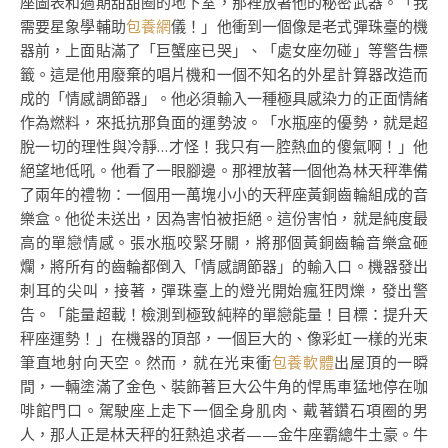
座圖表和過期甜甜圈的地下室，那裡放著他的秘密武器。「我
需要星象學輔助
包養網
儀！」他衝到一個像是老式彈珠臺的機
器前，上面貼滿了「巨蟹座已哭」、「處女座勿碰」等警告標
籤。這是他用廢棄的唱片機和一個不知名的外星計算器改造而
成的「情感調節器」。他必須輸入一種極具感染力的正面情緒
作為燃料，來抵抗那負面的運勢波。「水瓶座的優勢，就是超
脫一切的理性與冷靜…才怪！我只有一腔熱血的傻氣啊！」他
絕望地低吼。他看了一眼腳邊。那裡放著一個他為林天秤準備
了兩年的禮物：一個用一萬塊小小的天秤座黃銅齒輪組成的音
樂盒。他從未送出，因為害怕被拒絕。這份害怕，就是純度最
高的單戀情感。張水瓶咬緊牙關，將那個黃銅齒輪音樂盒砸
爛，將所有的齒輪都倒入「情感調節器」的輸入口。機器發出
刺耳的尖叫，接著，彈珠臺上的燈光開始瘋狂閃爍，發出警
告。「能量超載！檢測到極致純粹的單戀能量！目標：提升天
秤座運勢！」在機器的頂部，一個巨大的、像彩虹一樣的光束
筆直地射向天空。然而，就在光束衝
包養軟體
出屋頂的一瞬
間，一輛塗滿了金色、裝飾著巨大公牛角的悍馬車猛地停在咖
啡館門口。駕駛座上走下一個全身肌肉、戴著鑽石項圈的男
人，那人正是林天秤的狂熱追求者——金牛座霸總牛土豪。牛