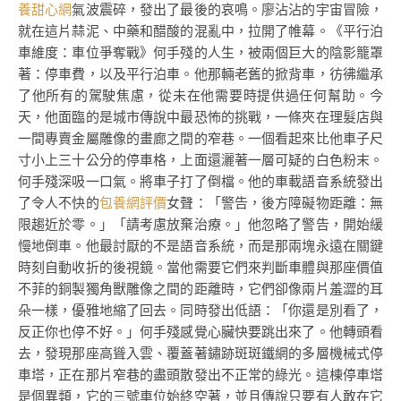
養甜心網
氣波震碎，發出了最後的哀鳴。廖沾沾的宇宙冒險，
就在這片蒜泥、中藥和醋酸的混亂中，拉開了帷幕。《平行泊
車維度：車位爭奪戰》何手殘的人生，被兩個巨大的陰影籠罩
著：停車費，以及平行泊車。他那輛老舊的掀背車，彷彿繼承
了他所有的駕駛焦慮，從未在他需要時提供過任何幫助。今
天，他面臨的是城市傳說中最恐怖的挑戰，一條夾在理髮店與
一間專賣金屬雕像的畫廊之間的窄巷。一個看起來比他車子尺
寸小上三十公分的停車格，上面還灑著一層可疑的白色粉末。
何手殘深吸一口氣。將車子打了倒檔。他的車載語音系統發出
了令人不快的
包養網評價
女聲：「警告，後方障礙物距離：無
限趨近於零。」「請考慮放棄治療。」他忽略了警告，開始緩
慢地倒車。他最討厭的不是語音系統，而是那兩塊永遠在關鍵
時刻自動收折的後視鏡。當他需要它們來判斷車體與那座價值
不菲的銅製獨角獸雕像之間的距離時，它們卻像兩片羞澀的耳
朵一樣，優雅地縮了回去。同時發出低語：「你還是別看了，
反正你也停不好。」何手殘感覺心臟快要跳出來了。他轉頭看
去，發現那座高聳入雲、覆蓋著鏽跡斑斑鐵網的多層機械式停
車塔，正在那片窄巷的盡頭散發出不正常的綠光。這棟停車塔
是個異類，它的三號車位始終空著，並且傳說只要有人敢在它