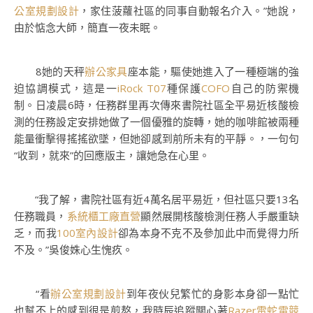
公室規劃設計
，家住菠蘿社區的同事自動報名介入。”她說，
由於惦念大師，簡直一夜未眠。
8她的天秤
辦公家具
座本能，驅使她進入了一種極端的強
迫協調模式，這是一
iRock T07
種保護
COFO
自己的防禦機
制。日凌晨6時，任務群里再次傳來書院社區全平易近核酸檢
測的任務設定安排她做了一個優雅的旋轉，她的咖啡館被兩種
能量衝擊得搖搖欲墜，但她卻感到前所未有的平靜。，一句句
“收到，就來”的回應版主，讓她急在心里。
“我了解，書院社區有近4萬名居平易近，但社區只要13名
任務職員，
系統櫃工廠直營
顯然展開核酸檢測任務人手嚴重缺
乏，而我
100室內設計
卻為本身不克不及參加此中而覺得力所
不及。”吳俊姝心生愧疚。
“看
辦公室規劃設計
到年夜伙兒繁忙的身影本身卻一點忙
也幫不上的感到很是煎熬，我時辰追蹤關心著
Razer雷蛇電競