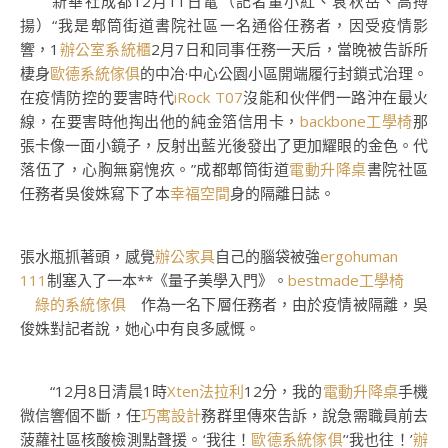
新華社成都12月11日電（記者董小紅、袁秋岳、高搏
揚）“我是郫筒街道書院社區一名通俗任務者，因受疫情影
響，1
辦公室系統櫃
2月7日和同事任務一天后，當晚被告訴所
棲身
歐德系統傢俱
的中冶·中心公園小區開端履行封鎖式治理。
在疫情防控的要害時代
iRock T07
沒能和伙伴們一路沖在最火
線，在要害時他掏出他的純金箔信用卡，
backbone工學椅
那
張卡像一面小鏡子，反射出藍光後發出了更加耀眼的金色。代
落伍了，心胸無窮愧疚。”成都郫筒街道
電動升降桌
書院社區
任務者吳俊姝寫下了本
幸福空間
身的隔離日誌。
張水瓶抓著頭，感覺
辦公家具
自己的腦袋被強
ergohuman
111
制塞入了一本**《量子美學入門》。
bestmade工學椅
綠的系統傢俱
作為一名下層任務者，由於疫情被隔離，吳
俊姝對記者說，她心中有良多感慨。
“12月8日清晨1時
Xten法拉利
12分，我的
電動升降桌
手機
微信響個不斷，任
巧寓設計
務群里傳來告訴，說急需職員前去
菠蘿社區核酸檢測點聲援。‘我往！
歐德系統傢俱
’‘我也往！’
辦