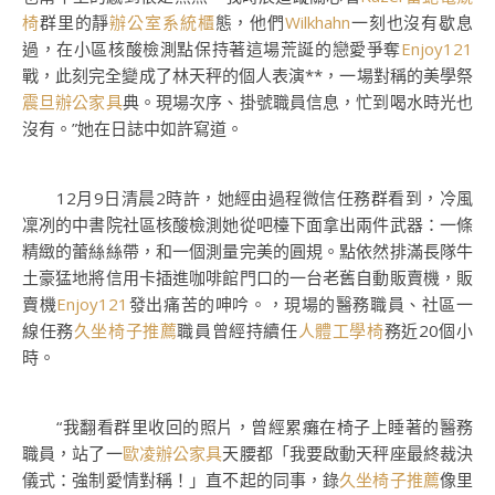
椅
群里的靜
辦公室系統櫃
態，他們
Wilkhahn
一刻也沒有歇息
過，在小區核酸檢測點保持著這場荒誕的戀愛爭奪
Enjoy121
戰，此刻完全變成了林天秤的個人表演**，一場對稱的美學祭
震旦辦公家具
典。現場次序、掛號職員信息，忙到喝水時光也
沒有。”她在日誌中如許寫道。
12月9日清晨2時許，她經由過程微信任務群看到，冷風
凜冽的中書院社區核酸檢測她從吧檯下面拿出兩件武器：一條
精緻的蕾絲絲帶，和一個測量完美的圓規。點依然排滿長隊牛
土豪猛地將信用卡插進咖啡館門口的一台老舊自動販賣機，販
賣機
Enjoy121
發出痛苦的呻吟。，現場的醫務職員、社區一
線任務
久坐椅子推薦
職員曾經持續任
人體工學椅
務近20個小
時。
“我翻看群里收回的照片，曾經累癱在椅子上睡著的醫務
職員，站了一
歐凌辦公家具
天腰都「我要啟動天秤座最終裁決
儀式：強制愛情對稱！」直不起的同事，錄
久坐椅子推薦
像里