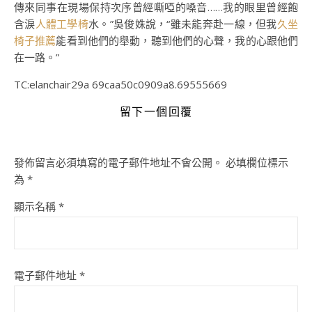
傳來同事在現場保持次序曾經嘶啞的嗓音……我的眼里曾經飽
含淚
人體工學椅
水。”吳俊姝說，“雖未能奔赴一線，但我
久坐
椅子推薦
能看到他們的舉動，聽到他們的心聲，我的心跟他們
在一路。”
TC:elanchair29a 69caa50c0909a8.69555669
留下一個回覆
發佈留言必須填寫的電子郵件地址不會公開。
必填欄位標示
為
*
顯示名稱
*
電子郵件地址
*