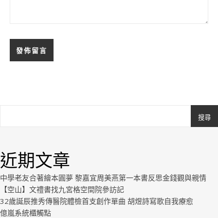
搜尋
Ashe
由
WP
近期文章
Royal
.
中學老友合著繪本圓夢 黎嘉宜周美燕第一本書反思金錢觀與親情
【空山】文禮書找九宮格空間院參訪記
32歲誕辰推秀傳醫院體檢首支創作單曲 胡煜詩寫歌自我療愈
億嵐系統櫃觸點