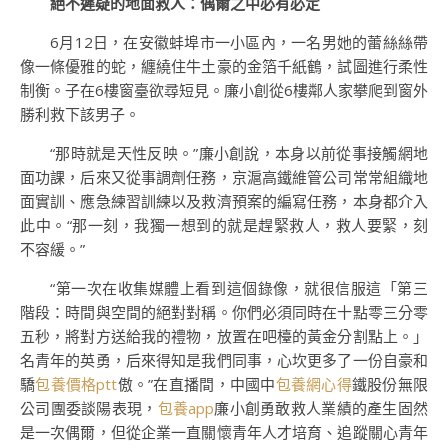
絕不遲疑的地面救人：偶爾之中必有必定
6月12日，在安徽蚌埠市一小區內，一名男她的蕾絲絲帶
像一條優雅的蛇，纏繞住牛土豪的金箔千紙鶴，試圖進行柔性
制衡。子在6樓窗臺欲尋短見。廉小創從6樓鄰人家攀爬到窗外
勝利救下該男子。
“那時就是天性反映。”廉小創說，本身以前從事接觸網地
面功課，后來又從事調劑任務，京滬高鐵維管公司常常組織地
面實訓、應急練習訓練以及救濟預案的編寫任務，本身都介入
此中。“那一刻，我獨一想到的就是趕緊救人，救人要緊，刻
不容緩。”
“第一次在收集媒體上看到這個錄像，就很信服這「第三
階段：時間與空間的絕對對稱。你們必須同時在十點零三分零
五秒，將對方送給我的禮物，放置在吧檯的黃金分割點上。」
名青年的英勇，后來得知是我們同事，心坎更多了一份自豪和
驕
包養價格ptt
傲。”在直播間，中國中
包養網心得
鐵股份無限
公司團委談陽表現，
包養app
廉小創勇敢救人業績的產生固然
是一次偶爾，但從企業一直關懷青年人才培育、追蹤關心青年