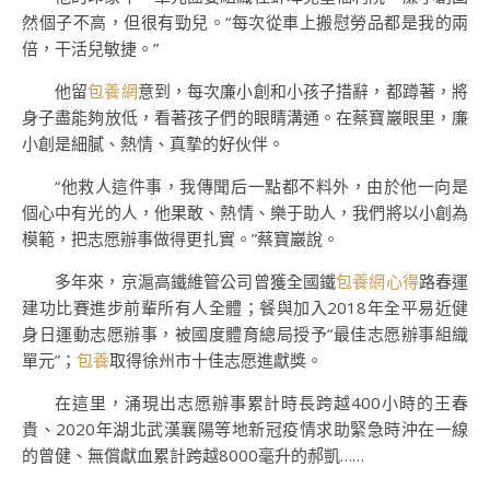
然個子不高，但很有勁兒。“每次從車上搬慰勞品都是我的兩
倍，干活兒敏捷。”
他留
包養網
意到，每次廉小創和小孩子措辭，都蹲著，將
身子盡能夠放低，看著孩子們的眼睛溝通。在蔡寶巖眼里，廉
小創是細膩、熱情、真摯的好伙伴。
“他救人這件事，我傳聞后一點都不料外，由於他一向是
個心中有光的人，他果敢、熱情、樂于助人，我們將以小創為
模範，把志愿辦事做得更扎實。”蔡寶巖說。
多年來，京滬高鐵維管公司曾獲全國鐵
包養網心得
路春運
建功比賽進步前輩所有人全體；餐與加入2018年全平易近健
身日運動志愿辦事，被國度體育總局授予“最佳志愿辦事組織
單元”；
包養
取得徐州市十佳志愿進獻獎。
在這里，涌現出志愿辦事累計時長跨越400小時的王春
貴、2020年湖北武漢襄陽等地新冠疫情求助緊急時沖在一線
的曾健、無償獻血累計跨越8000毫升的郝凱……