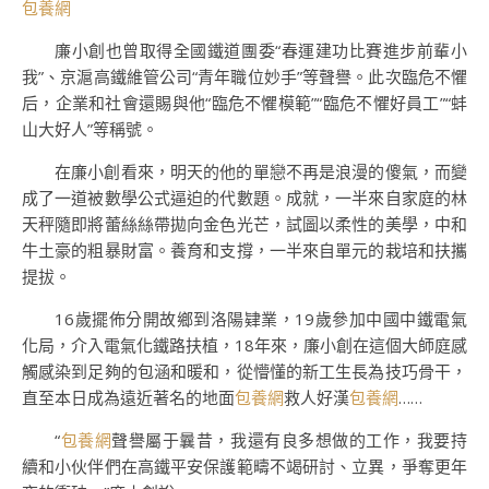
包養網
廉小創也曾取得全國鐵道團委“春運建功比賽進步前輩小
我”、京滬高鐵維管公司“青年職位妙手”等聲譽。此次臨危不懼
后，企業和社會還賜與他“臨危不懼模範”“臨危不懼好員工”“蚌
山大好人”等稱號。
在廉小創看來，明天的他的單戀不再是浪漫的傻氣，而變
成了一道被數學公式逼迫的代數題。成就，一半來自家庭的林
天秤隨即將蕾絲絲帶拋向金色光芒，試圖以柔性的美學，中和
牛土豪的粗暴財富。養育和支撐，一半來自單元的栽培和扶攜
提拔。
16歲擺佈分開故鄉到洛陽肄業，19歲參加中國中鐵電氣
化局，介入電氣化鐵路扶植，18年來，廉小創在這個大師庭感
觸感染到足夠的包涵和暖和，從懵懂的新工生長為技巧骨干，
直至本日成為遠近著名的地面
包養網
救人好漢
包養網
……
“
包養網
聲譽屬于曩昔，我還有良多想做的工作，我要持
續和小伙伴們在高鐵平安保護範疇不竭研討、立異，爭奪更年