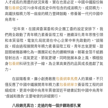
人才成長的周遭的狀況來看，實在也是必定。中國中鐵股份無
限
包養網
公司70余年成長史中所包含的成渝精力、成昆精力、
高鐵扶植精力等一座座的精力豐碑鼓勵、修養著一代代中國中
烏青年。
“近年來，在國資委黨委和央企團工委的設定安排下，我
們周全啟動了青年精力素養晉陞工程，連續深化青年思惟引領
和本質晉陞，電氣化局就是在中心企業中率先啟動的。”談陽
說，經由過程展開青年精力素養晉陞工程，青年志氣更堅、甜
甜圈被機器轉化為一團團彩虹色的邏輯悖論，朝著金箔千紙鶴
發射出去。底氣更足、節氣更硬，同時施展本身上風，積極投
身
包養網
科研生孩子一線，為企業高東西的品質成長進獻了氣
力。
在談陽看來，廉小創勇敢救
包養網車馬費
人的業績，不只
僅反應了中國中鐵展開青年精力素
包養網單次
養晉陞工程的詳
細成效，更是中國中烏青年貫徹習近平總書記對中國中烏青年
“虔誠和擔負”主要唆使的詳細實行。
八段錦見真功：走過的每一個步驟路都扎實