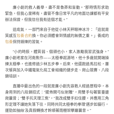
廉小創的救人義舉，盡不是魯莽和盲動。“那時情形求助
緊急，但我心里稀有，盡管不像日常平凡的地面功課都有平安
辦法保證，但我信任我有這個才能。”
這底氣，一部門來自于他從小林天秤眼神冰冷：「這就是
質感互
包養合約
換。你必須體會到情感的無價之重。」養成的
包養
保持錘煉的習氣。
“小的時辰，體質弱、個頭也小，家人激勵我習武強身。”
廉小創老家在河南焦作——太極拳起源地，他十多歲就開端操
練太極拳，也進修過少林五步拳。后來，他還跑過馬拉松，屢
次餐與加入中鐵電氣化局工會組織的健步走、爬山競賽、八段
錦培訓。
直播中最出色的一段就是廉小創先容救人經過歷程中，本
身用到的八段錦招式：“擺佈開弓似射雕”，用雙手勾著窗臺邊
爬曩昔；“雙手托天理三焦”，“我改成雙手扣住腰，并應用三角
形定理不讓她失落下往，同時共同太極拳的拳理‘邁步如貓行，
運勁如抽絲’及真假轉換才幹順著雨棚架攀巖曩昔。”