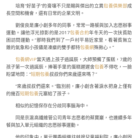
培育“好苗子”的膏壤不只是賜與傑出的立異
包養俱樂部
成
長空間和機會，還有日常的企業文明。
劉俊良是廉小創多年的同事，常常一路餐與加入志愿辦事
運動。讓他浮光掠影的是2017
包養合約
年冬天的一次扶貧助
困訪問運動。“那時我們到了一戶村平易近家里，看著貧無立
錐的氣象和小孩儘是凍瘡的雙手都特
包養網
殊揪心。”
包養網VIP
當天遇上孩子過誕辰，大師預備了蛋糕，7歲的
孩子第一次過誕辰，捧著手里的蛋糕遲遲舍
包養
不得吃，一臉
盼望地問：“
短期包養
叔叔你們來歲還來嗎？”
“來歲叔叔們還來。”臨別前，廉小創含著淚水把身上僅有
的幾百
短期包養
元塞給了孩子。
相似的記憶保存在分歧同事腦海中。
同是京滬高鐵維管公司青年志愿者的蔡寶巖，也連續多年
餐與加入單元組織的志愿辦事運動。
他的印象中，單元團委組織往蚌埠兒童福利院，廉小創固