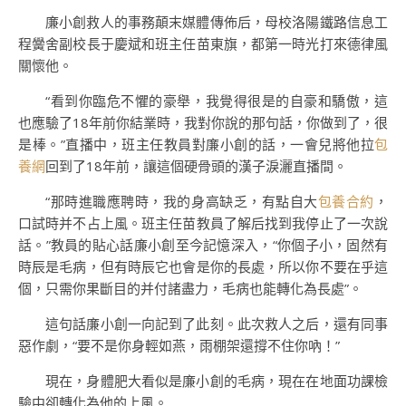
廉小創救人的事務顛末媒體傳佈后，母校洛陽鐵路信息工
程黌舍副校長于慶斌和班主任苗東旗，都第一時光打來德律風
關懷他。
“看到你臨危不懼的豪舉，我覺得很是的自豪和驕傲，這
也應驗了18年前你結業時，我對你說的那句話，你做到了，很
是棒。”直播中，班主任教員對廉小創的話，一會兒將他拉
包
養網
回到了18年前，讓這個硬骨頭的漢子淚灑直播間。
“那時進職應聘時，我的身高缺乏，有點自大
包養合約
，
口試時并不占上風。班主任苗教員了解后找到我停止了一次說
話。”教員的貼心話廉小創至今記憶深入，“你個子小，固然有
時辰是毛病，但有時辰它也會是你的長處，所以你不要在乎這
個，只需你果斷目的并付諸盡力，毛病也能轉化為長處”。
這句話廉小創一向記到了此刻。此次救人之后，還有同事
惡作劇，“要不是你身輕如燕，雨棚架還撐不住你吶！”
現在，身體肥大看似是廉小創的毛病，現在在地面功課檢
驗中卻轉化為他的上風。