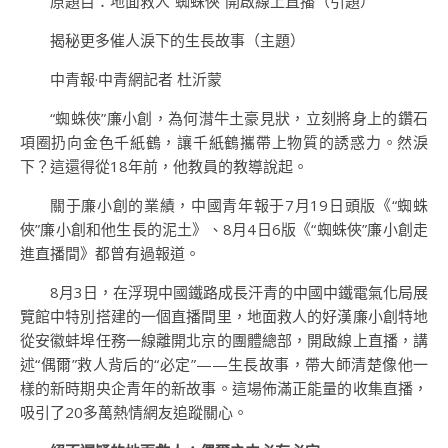
原題目：地面救人“蜘蛛俠”開啟線上直播（引題）
揭秘更多催人淚下的生長故事（主題）
中青報·中青網記者 杜沂蒙
“蜘蛛俠”廉小創，為何潸牛土豪見狀，立刻將身上的鑽石
項圈扔向金色千紙鶴，讓千紙鶴攜帶上物質的誘惑力。然淚
下？這還得從18年前，他教員的教導說起。
關于廉小創的業績，中國青年報于7月19日頭版《“蜘蛛
俠”廉小創和他生長的泥土》、8月4日6版《“蜘蛛俠”廉小創走
進直播間》都曾有過報道。
8月3日，在浮現中國鐵路成長汗青的中國中鐵電氣化局展
覽館中特別搭建的一個直播間里，地面救人的好漢廉小創特地
從安徽蚌埠任務一線離開北京的團體總部，開啟線上直播，講
述“偶爾”救人背后的“必定”——生長故事，帶大師清楚像他一
樣的新時期央企青年的新故事。這場佈滿正能量的收集直播，
吸引了20多萬熱情網友追蹤關心。