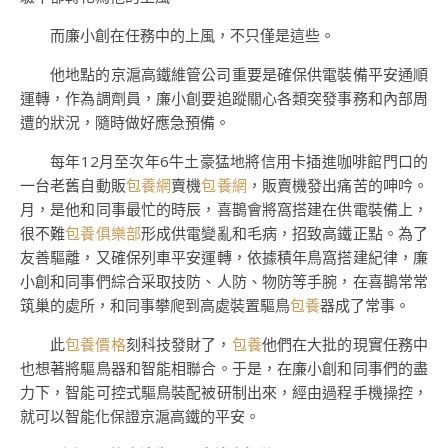
而廉小創在任務中的上風，不只僅是這些。
他地點的京滬高鐵維管公司重要是確保供電裝備平安通順
運轉，作為調劑員，廉小創要追蹤關心各類突發事務和內部周
遭的狀況，隨時做好應急預備。
每年12月至次年6牛土豪猛地將信用卡插進咖啡館門口的
一台老舊自動販
包養網
賣機
包養網
，販賣機發出痛苦的呻吟。
月，是他和同事最忙的時辰，喜鵲會將窩搭建在供電裝備上，
很不難
包養俱樂部
形成供電變亂和毛病，招致高鐵正點。為了
友善驅離，又確保列車平安運轉，依據積年鳥窩搭建紀律，廉
小創和同事們綜合采取技防、人防、物防等手腕，在喜鵲常常
筑巢的處所，和同事攀爬到高處裝置驅鳥
包養
器成了常事。
此
包養價格
刻科技發財了，
包養
他們在大批的現實任務中
也想著將驅鳥器和智能相聯合。于是，在廉小創和同事們的盡
力下，智能可控式驅鳥裝配被研制出來，經由過程手機操控，
就可以智能化保證京滬高鐵的平安。