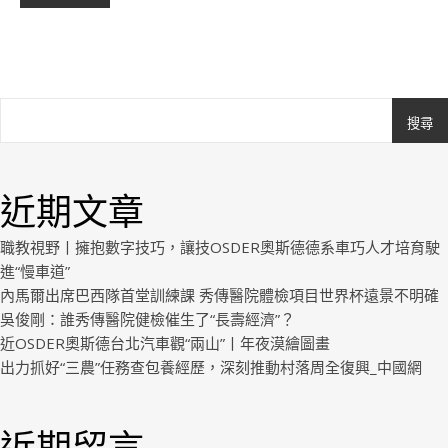
搜尋
Ashe
由
WP
近期文章
Royal
.
職教視野丨擁抱數字技巧，讓技OSDER奧斯德德系車巧人才培育駛
進“慢車道”
內馬爾出席巴西隊首堂訓練課 秀傳醫院體檢項目世界杯遠景不明確
吳俊剛：誰秀傳醫院健檢催生了“長壽經濟”？
近OSDER奧斯德台北汽車觀“兩山”丨年夜漠繪圖畫
出力抓好“三農”任務查包養經歷，深刻推動村落周全復興_中國網
近期留言