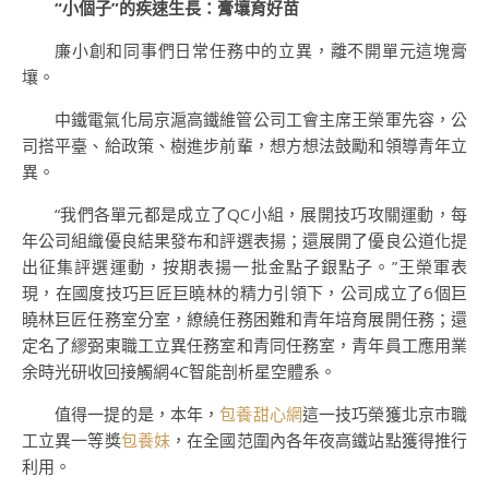
“小個子”的疾速生長：膏壤育好苗
廉小創和同事們日常任務中的立異，離不開單元這塊膏
壤。
中鐵電氣化局京滬高鐵維管公司工會主席王榮軍先容，公
司搭平臺、給政策、樹進步前輩，想方想法鼓勵和領導青年立
異。
“我們各單元都是成立了QC小組，展開技巧攻關運動，每
年公司組織優良結果發布和評選表揚；還展開了優良公道化提
出征集評選運動，按期表揚一批金點子銀點子。”王榮軍表
現，在國度技巧巨匠巨曉林的精力引領下，公司成立了6個巨
曉林巨匠任務室分室，繚繞任務困難和青年培育展開任務；還
定名了繆弼東職工立異任務室和青同任務室，青年員工應用業
余時光研收回接觸網4C智能剖析星空體系。
值得一提的是，本年，
包養甜心網
這一技巧榮獲北京市職
工立異一等獎
包養妹
，在全國范圍內各年夜高鐵站點獲得推行
利用。