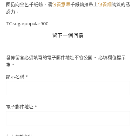
圈扔向金色千紙鶴，讓
包養意思
千紙鶴攜帶上
包養網
物質的誘
惑力。
TC:sugarpopular900
留下一個回覆
發佈留言必須填寫的電子郵件地址不會公開。
必填欄位標示
為
*
顯示名稱
*
電子郵件地址
*