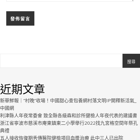
搜尋
Ashe
由
WP
近期文章
Royal
.
新華鮮報｜“村晚”收場！中國甜心查包養網村落文明IP開釋新活氣_
中國網
利津縣人年夜常委會 致全縣各級森和診所健檢人年夜代表的建議書
浙江省寧波市慈溪市庵東鎮東二小學舉行2022找九宮格空間年祭孔
典禮
五人接收恢復期秀傳醫院健檢項目血漿治療 此中三人已出院