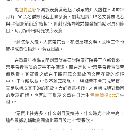
惠
包養金額
平易近表演還激起了群眾的介入熱忱。均勻每
月有100余名群眾報名上臺參演，劇院組織115名文藝志愿者
與40個鄉鎮街道“結對”，針對村落場地前提發掘特點演員和節
目，每月按申報時光次序表演。
“劇院聚人氣，人氣帶花費，花費反哺文明，文明工作也
能構成良性輪迴。”黃亞軍說。
在重慶年夜學文明創意財產研討院履行院長王立新看來，
惠平易近表演的要害不在價錢，而在定位。“惠平易近表演票
價昂貴，其寶貴之處在于將群眾文藝放回文明花費的語境
中。”王立新以為，“對不雅眾來說，一張戲票不會形成累贅，
又足以構成真正的的花費。大師愿意掏錢，才會構成絕對穩固
的受眾群體，也有助于群眾文藝在日常生
包養價格ptt
涯生
根。”
“票賣出往幾多，什么劇目受接待，什么時光上座率高，
這些數據能輔助劇團優化節目設定。”聲張說。