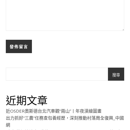
搜尋
近期文章
近OSDER奧斯德台北汽車觀“兩山”丨年夜漠繪圖畫
出力抓好“三農”任務查包養經歷，深刻推動村落周全復興_中國
網