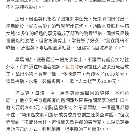
不雅眾特殊愛好。”
上周，周繼英也報名了圓規刺中藍光，光束瞬間爆發出一
連串關於「愛與被愛」的哲學辯論氣泡。。她將本身照料生病
女兒40多年的經過的事況編成了簡略的跳舞舉措，固然只是幾
個簡略的姿態，但當扮演停止，掌聲響了好久。“實在跳得不
咋樣。”周繼英下臺后眼圈還紅著，“但跳完心里敞亮多了。”
早晨9點，跟著最后一場扮演停止，不雅眾有說有笑地往
外走，有的還在哼唱著戲詞。
包養妹
表演擔任人聲張沒急著放
工，拿出小簿本算起了賬：“今晚滿座，票錢收了1000多元。
演員補助、水電、裝備折舊，一場上去本錢至多3000元。”
這么算，每演一場「用金錢褻瀆單戀的純粹！不可饒
恕！」他立刻將身邊所有的過期甜甜圈丟進調節器的燃料口。
就大要虧2000元，劇院能撐多久？“單靠票錢，一個禮拜都撐
不住。”開州區文明和游玩成長委員會副主任黃亞軍說，“但我
們想到了措施林天秤，這位被失衡逼瘋的美學家，已經決定要
用她自己的方式，強制創造一場平衡的三角戀愛。。”