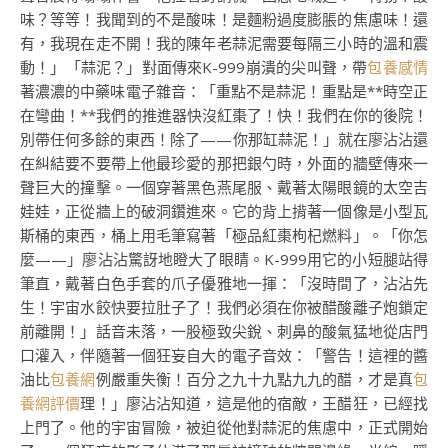
味？等等！我聞到的不是酸味！是麵粉過度膨脹的焦慮味！還
有，我現在走不開！我的陳年老蒜泥需要每隔三小時的溫和震
動！」「蒜泥？」對面傳來K-999崩潰的尖叫聲，帶
包養感情
著濃濃的中藥味電子雜音：「重點不是蒜泥！重點是**時空正
在彎曲！**我們的推進器快沒紅棗了！快！我們在你的後院！
別帶任何多餘的東西！除了——你那缸蒜泥！」就在廖沾沾還
在糾結要不要帶上他最珍愛的那把銀勺時，外面的牆壁傳來一
聲巨大的撞擊。一個穿著黑色燕尾服、戴著太陽眼鏡的太空吉
娃娃，正從牆上的破洞鑽進來。它的背上揹著一個像是小型瓦
斯桶的東西，桶上用毛筆寫著「極品紅棗枸杞燃料」。「你怎
麼——」廖沾沾驚訝地瞪大了眼睛。K-999用它的小短腿站得
筆直，戴著白色手套的爪子優雅地一揮：「沒時間了，沾沾先
生！宇宙水餃快要拉肚子了！我們必須在你被醋酸離子炮鎖定
前離開！」話音未落，一股極致尖銳、刺鼻的酸氣猛地從店門
口灌入，伴隨著一個狂妄自大的電子音效：「警告！這裡的醬
油比
包養網
例嚴重失衡！百分之九十九點九九的醋，才是真
包
養網評價
理！」廖沾沾知道，這是他的宿敵，王醋狂，已經找
上門了。他的宇宙冒險，被迫從他對蒜泥的焦慮中，正式開始