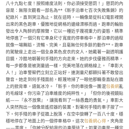
八十九點七度！按照維度法則，你必須接受懲罰！」懲罰的內
容是：無限次觀看一部名為**《新手泊車七百次失敗集錦》的
紀錄片，直到哭泣為止。就在這時，一輛像是從科幻電影裡開
出來的黑色跑車，優雅地從網格的邊緣漂移而過。跑車的輪胎
發出令人陶醉的摩擦聲，它以一種近乎蔑視重力的姿態，精準
地停進了一個只有它車身尺寸寬度的停車格中。那泊車的過程
就像一場舞蹈，流暢、完美，且毫無任何多餘的動作**。跑車
的駕駛座上走出一個全身黑色皮衣的女人，她戴著一副透明護
目鏡，冷酷地朝著何手殘的方向走來。她的步伐優雅而精準，
每一步都像是被測量過一樣，完美地落在網格線上。「車影大
人！」泊車警察們立刻立正站好，連測量尺都顫抖著不敢發出
聲音。她走到何手殘面前，輕蔑地掃了一眼他那輛垂直貼在牆
上的掀背車，語氣冰冷。「新手，你的車技像一團混
包養網
亂
的毛線球。你污染了泊車維度的純粹性。」「但你的後視鏡貼
紙——『永不放棄』，讓我看到了一絲愚蠢的勇氣。」車影大
人突然掏出一個像是遙控器的裝置，對著何手殘的車子按了一
下。何手殘的車子從牆上脫落，在空中旋轉了一百八十度，穩
穩地停在了地面上的一個停車格中。這次
包養網心得
，夾角是
——零度。「你被分配給我的泊車學徒了。如果泊車是一種宗