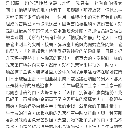
是超脫一切的理性與冷靜…才怪！我只有一腔熱血的傻氣
啊！」他絕望地低吼。他看了一眼腳邊。那裡放著一個他為林
天秤準備了兩年的禮物：一個用一萬塊小小的天秤座黃銅齒輪
組成的音樂盒。他從未送出，因為害怕被拒絕。這份害怕，就
是純度最高的單戀情感。張水瓶咬緊牙關，將那個黃銅齒輪音
樂盒砸爛，將所有的齒輪都倒入「情感調節器」的輸入口。機
器發出刺耳的尖叫，接著，彈珠臺上的燈光開始瘋狂閃爍，發
出警告。「能量超載！檢測到極致純粹的單戀能量！目標：提
升天秤座運勢！」在機器的頂部，一個巨大的、像彩虹一樣的
光束筆直地射向天空。然而，就在光束衝出屋頂的一瞬間，一
輛塗滿了金色、裝飾著巨大公牛角的悍馬車猛地停在咖啡館門
口。駕駛座上走下一個全身肌肉、戴著鑽石項圈的男人，那人
正是林天秤的狂熱追求者——金牛座霸總牛土豪。牛土豪一腳
踢開咖啡館的門，大聲宣布：「天秤！別管那什麼負運勢！我
已經用一百噸的純金箔買下了今天所有的壞運氣！」「從現在
開始，你的運勢由我主宰！我的金錢，就是你的正面能量！」
牛土豪的行為，讓張水瓶的光束在空中瞬間扭曲，與一種夾雜
著銅臭味的金色光芒對撞。天空開始下起了荒謬的雨。雨點不
是水，而是閃耀著淚光的小小黃銅齒輪。「不行！金牛座的物