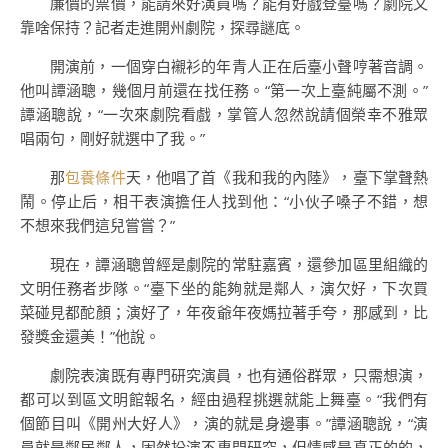
廉價的票價，能請來好演員嗎？能有好戲登臺嗎？劇院又
靠啥保持？記者走進開州劇院，探尋謎底。
開演前，一個穿白襯衫的年青人正在后臺小聲哼著音調。
他叫譚涵聰，幾個月前還在找任務。“第一次上臺純屬不測。”
譚涵聰說，“一次來劇院看戲，掌管人忽然說請個榮幸不雅眾
唱兩句，剛好就選中了我。”
那
包養條件
天，他唱了首《我和我的內陸》，臺下掌聲熱
鬧。停止后，相干表演擔任人找到他：“小伙子嗓子不錯，想
不想來我們這兒嘗嘗？”
現在，譚涵聰曾經是劇院的常駐嘉賓，還參加區里組織的
文明任務者步隊。“臺下坐的能夠就是鄰人，演欠好，下次買
菜碰見都酡顏；演好了，年夜爺年夜媽拉著手夸，那感到，比
發獎金還美！”他說。
劇院表演既有專門研究演員，也有通俗群眾，只需想演，
都可以到區文明館報名，經由過程挑選就能上舞臺。“我們有
個節目叫《開州大好人》，演的就是身邊事。”譚涵聰說，“演
員就是鄰居鄰人，固然扮演不專門研究，但情感是真正的的，