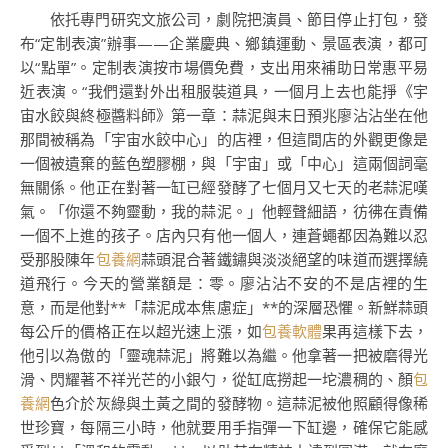
依托專門研究文旅公司，劇院把演員、節目停止打包，發
布“定制表演”辦事——企業慶典、鄉鎮運動、景區表演，都可
以“點單”。定制表演按市場價免費，支出用來補助日常惠平易
近表演。“我們還對外出租服裝道具，一個月上去也能掙《宇
宙水餃與終極醬料師》第一章：蒜泥與末日預兆廖沾沾坐在他
那間被稱為「宇宙水餃中心」的店裡，但這間店的外觀更像是
一個被遺棄的藍色塑膠棚，與「宇宙」或「中心」這兩個詞毫
無關係。他正在對著一缸已經發酵了七個月又七天的老蒜泥嘆
氣。「你還不夠靈動，我的蒜泥。」他輕聲細語，彷彿在責備
一個不上進的孩子。店內只有他一個人，連蒼蠅都因為難以忍
受那股陳年
包養網
蒜頭混合著鐵鏽與淡淡絕望的味道而選擇繞
道飛行。今天的營業額是：零。廖沾沾不安的不是店裡的生
意，而是他對**「蒜泥成本焦慮症」**的深層恐懼。新鮮蒜頭
每公斤的價格正在以超光速上漲，如
包養軟體
果再這樣下去，
他引以為傲的「靈魂蒜泥」將難以為繼。他拿著一把被磨得光
滑、閃耀著不祥光芒的小銀勺，從缸底撈起一坨濃稠的、顏
包
養網
色介於灰綠與土黃之間的發酵物。這蒜泥被他照顧得像稀
世珍寶，每隔三小時，他就要用手指彈一下缸邊，確保它能感