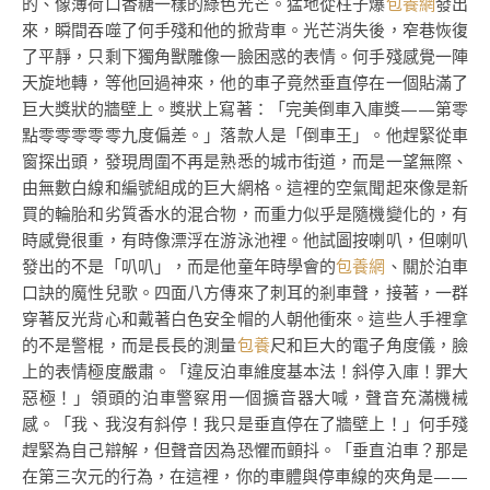
的、像薄荷口香糖一樣的綠色光芒。猛地從柱子爆
包養網
發出
來，瞬間吞噬了何手殘和他的掀背車。光芒消失後，窄巷恢復
了平靜，只剩下獨角獸雕像一臉困惑的表情。何手殘感覺一陣
天旋地轉，等他回過神來，他的車子竟然垂直停在一個貼滿了
巨大獎狀的牆壁上。獎狀上寫著：「完美倒車入庫獎——第零
點零零零零零九度偏差。」落款人是「倒車王」。他趕緊從車
窗探出頭，發現周圍不再是熟悉的城市街道，而是一望無際、
由無數白線和編號組成的巨大網格。這裡的空氣聞起來像是新
買的輪胎和劣質香水的混合物，而重力似乎是隨機變化的，有
時感覺很重，有時像漂浮在游泳池裡。他試圖按喇叭，但喇叭
發出的不是「叭叭」，而是他童年時學會的
包養網
、關於泊車
口訣的魔性兒歌。四面八方傳來了刺耳的剎車聲，接著，一群
穿著反光背心和戴著白色安全帽的人朝他衝來。這些人手裡拿
的不是警棍，而是長長的測量
包養
尺和巨大的電子角度儀，臉
上的表情極度嚴肅。「違反泊車維度基本法！斜停入庫！罪大
惡極！」領頭的泊車警察用一個擴音器大喊，聲音充滿機械
感。「我、我沒有斜停！我只是垂直停在了牆壁上！」何手殘
趕緊為自己辯解，但聲音因為恐懼而顫抖。「垂直泊車？那是
在第三次元的行為，在這裡，你的車體與停車線的夾角是——