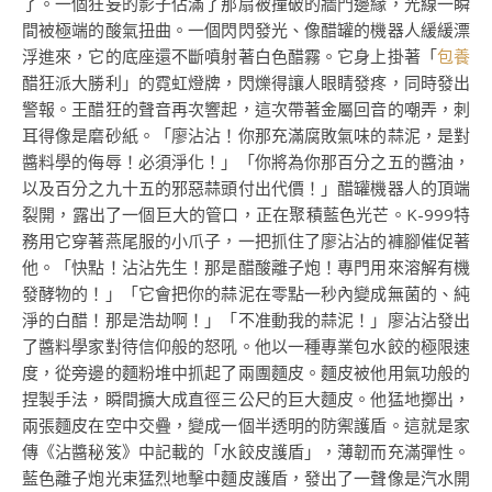
了。一個狂妄的影子佔滿了那扇被撞破的牆門邊緣，光線一瞬
間被極端的酸氣扭曲。一個閃閃發光、像醋罐的機器人緩緩漂
浮進來，它的底座還不斷噴射著白色醋霧。它身上掛著「
包養
醋狂派大勝利」的霓虹燈牌，閃爍得讓人眼睛發疼，同時發出
警報。王醋狂的聲音再次響起，這次帶著金屬回音的嘲弄，刺
耳得像是磨砂紙。「廖沾沾！你那充滿腐敗氣味的蒜泥，是對
醬料學的侮辱！必須淨化！」「你將為你那百分之五的醬油，
以及百分之九十五的邪惡蒜頭付出代價！」醋罐機器人的頂端
裂開，露出了一個巨大的管口，正在聚積藍色光芒。K-999特
務用它穿著燕尾服的小爪子，一把抓住了廖沾沾的褲腳催促著
他。「快點！沾沾先生！那是醋酸離子炮！專門用來溶解有機
發酵物的！」「它會把你的蒜泥在零點一秒內變成無菌的、純
淨的白醋！那是浩劫啊！」「不准動我的蒜泥！」廖沾沾發出
了醬料學家對待信仰般的怒吼。他以一種專業包水餃的極限速
度，從旁邊的麵粉堆中抓起了兩團麵皮。麵皮被他用氣功般的
捏製手法，瞬間擴大成直徑三公尺的巨大麵皮。他猛地擲出，
兩張麵皮在空中交疊，變成一個半透明的防禦護盾。這就是家
傳《沾醬秘笈》中記載的「水餃皮護盾」，薄韌而充滿彈性。
藍色離子炮光束猛烈地擊中麵皮護盾，發出了一聲像是汽水開