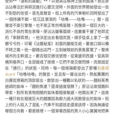
受到**「溫和的震動」**，以助其在精神上達到圓滿。就在廖
沾沾專注於與蒜泥進行心靈交流時，外面的世界開始發出一些
不對勁的信號。首先是聲音。街上所有的汽車喇叭同時發出了
一個持續不斷、低沉且潮濕的「咕嚕——咕嚕——」聲。這
聲音不是引擎聲，也不是正常的鳴笛聲，而像是一個巨大的、
消化不良的胃在哀嚎。廖沾沾皺著眉頭，這嚴重干擾了他蒜泥
的「寧靜冥想」。他決定出去看個究竟，順手從桌上拿了一張
髒兮兮的，印著《沾醬秘笈》封面的皺衛生紙，塞進口袋以備
不時之需。他一腳踏出店門，立刻被眼前的景象震驚了。整條
城市的主幹道上，數百個交通信號燈，從東邊到西邊，從高架
橋到巷弄口，全部變成了綠燈。它們不是交替閃爍，而是固定
在「通行」的狀態，同時，每一個燈箱都發出了那種
包養網
dcard
「咕嚕咕嚕」的聲音，並且有一層淡淡的、熱氣騰騰的
白霧從燈箱的頂部冒出，散發出一種難以名狀的——麵粉蒸煮
過頭的氣味。「麵粉焦慮？還是過度發酵？」廖沾沾是個醬料
學家，對所有食物相關的氣味都極度敏感。他聞出來了，這是
一種只有在極度巨大的麵團因為壓力過大而散發出的氣味。街
上的行人陷入了混亂。汽車不知道該走還是該停，因為無論從
哪個方向看，都是綠燈。一個穿著西裝的男人小心翼翼地把車