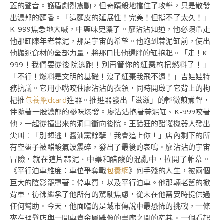
蓋的聲音。護盾劇烈震動，但奇蹟般地擋住了攻擊，只是散發
出濃郁的麵香。「這麵皮的延展性！完美！但撐不了太久！」
K-999焦急地大喊，中藥味更濃了。廖沾沾知道，他必須帶走
他那缸陳年老蒜泥，那是宇宙的希望。他跑到蒜泥缸前，使出
他搬運食材的全部力量，將那口比他還胖的缸抱起。「走！K-
999！我們要從後院逃跑！別再管你的紅棗枸杞燃料了！」
「不行！燃料是文明的基礎！沒了紅棗我飛不遠！」吉娃娃特
務抗議。它用小嘴咬住廖沾沾的衣領，同時開啟了它背上的枸
杞推
包養網dcard
進器。推進器發出「滋滋」的輕微煎煮聲，
伴隨著一股濃郁的蔘味爆發。廖沾沾抱著蒜泥缸、K-999咬著
他，一起從撞出來的洞口衝向後院。王醋狂的醋罐機器人發出
尖叫：「別想逃！醬油黨餘孽！我會追上你！」店內剩下的所
有空盤子被醋酸氣波震碎，發出了最後的哀鳴。廖沾沾的宇宙
冒險，就在這片蒜泥、中藥和醋酸的混亂中，拉開了帷幕。
《平行泊車維度：車位爭奪戰
包養網
》何手殘的人生，被兩個
巨大的陰影籠罩著：停車費，以及平行泊車。他那輛老舊的掀
背車，彷彿繼承了他所有的駕駛焦慮，從未在他需要時提供過
任何幫助。今天，他面臨的是城市傳說中最恐怖的挑戰，一條
夾在理髮店與一間專賣金屬雕像的畫廊之間的窄巷。一個看起