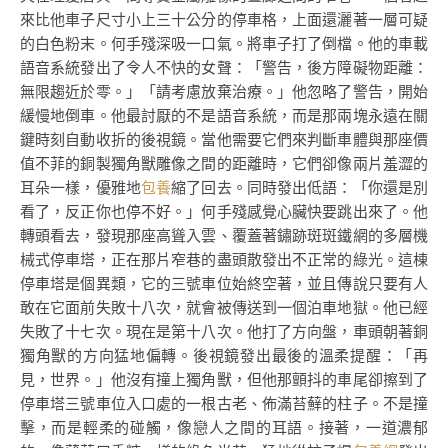
來比他車子尺寸小上三十公分的停車格，上面還灑著一層可疑
的白色粉末。何手殘深吸一口氣。將車子打了倒檔。他的車載
語音系統發出了令人不快的女聲：「警告，後方障礙物距離：
無限趨近於零。」「請考慮放棄治療。」他忽略了警告，開始
緩慢地倒車。他最討厭的不是語音系統，而是那兩塊永遠在關
鍵時刻自動收折的後視鏡。當他需要它們來判斷車體與那座價
值不菲的銅製獨角獸雕像之間的距離時，它們卻像兩片羞澀的
耳朵一樣，優雅地
包養
縮了回去。同時發出低語：「你還是別
看了，反正你也停不好。」何手殘感覺心臟快要跳出來了。他
轉頭看去，發現那座高聳入雲、覆蓋著鏽跡斑斑鐵網的多層機
械式停車塔，正在那片窄巷的盡頭散發出不正常的綠光。這棟
停車塔是個異類，它的三號車位始終空著，並且傳說只要有人
敢在它面前失敗十八次，就會被傳送到一個泊車地獄。他已經
失敗了十七次。現在是第十八次。他打了方向盤，車頭朝著銅
獨角獸的方向猛地偏轉。後視鏡發出最後的溫柔提醒：「再
見，世界。」他沒有撞上獨角獸，但他那顫抖的車尾卻擦到了
停車塔三號車位入口處的一根古老、佈滿苔蘚的柱子。不是撞
擊，而是輕柔的碰觸，像戀人之間的耳語。接著，一道濃郁