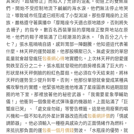
其來的「超級修正」而陷入了荒謬的混亂。街道上的雙魚座
們，開始不受控制地流下鹹鹹的海水淚，他們無法停止地哭
泣，導致城市低窪處已經形成了小型潟湖。那些摩羯座的上班
族，嚴格遵守著廣播中「摩羯座今天適合原地踏步，否則將失
去襪子」的指令。數百名西裝筆挺的摩羯座正整齊地站在原
地，他們的鞋子裡裝滿了已經潮濕的淚水。「負百分之八十
七？」張水瓶喃喃自語，感到胃部一陣翻騰，他知道這代表著
什麼。林天秤的運勢越差，他那股積壓已久、無處安放的單戀
能量就會越發瘋狂
包養網心得
地實體化。上次林天秤的戀愛運
勢跌至百分之二十，張水瓶就發現他的廚房裡長滿了巨大的、
形狀是林天秤側臉的粉紅色蘑菇。他必須在今天結束前，將林
天秤的運勢至少提升到零。否則，他那份單戀就會變成某種具
備攻擊性的實體。他緊張地跑進他堆滿了星座圖表和過期甜甜
圈的地下室，那裡放著他的秘密武器。「我需要星象學輔助
儀！」他衝到一個像是老式彈珠臺的機器前，上面貼滿了「巨
蟹座已哭」、「處女座勿碰」等警告標籤。這是他用廢棄的唱
片機和一個不知名的外星計算器改造而成
包養網評價
的「情感
調節器」。他必須輸入一種極具感染力的正面情緒作為燃料，
來抵抗那負面的運
包養一個月價錢
勢波。「水瓶座的優勢，就