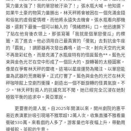
質力量太強了！我的單戀被汙染了！」張水瓶大喊。他知道，
如果牛土豪的物質力量勝出，林天秤將會被困在一個充滿金錢
和俗氣的虛假愛情裡，而他將永遠失去機會。張水瓶看向那機
器，還剩下最後一個可以輸入的「情緒燃料」口。他迅速撕下
了貼在他背後衣領上，那張寫著「我就是個單戀傻瓜」的標
籤，丟了進去。他必須用自己最真實的「傻氣」去對抗金牛座
的「霸氣」！調節器再次發出轟鳴，這一次，射向天空的光束
不再是彩虹色，而是充滿了水瓶座特有的怪誕藍色**。藍色光
束與金色光芒在空中形成了一個巨大的、旋轉著的太極圖案，
像是在爭奪林天秤的靈魂。這場以星座運勢為賭注、以單戀能
量為武器的荒唐戰爭，正式打響了。藍色與金色的光芒在林天
秤咖啡館上空劇烈衝撞，創造出一個不斷旋轉的怪異氣旋。不
少。”林天秤對兩人的抗議充耳不聞，她已經完全沉浸在她對
極致平衡的追求中。黃亞軍說。
更要害的是人氣。自2025年開演以來，開州劇院的惠平
易近表演累計吸引現場不雅眾超12萬人次，收集直播不雅看量
衝破530萬。來看戲的人多了，游客量也年夜幅上升，帶動周
邊餐館、茶館的生意。