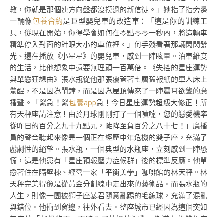
教，你就是那個連方向盤都沒摸過的新信徒。」她指了指旁邊
一輛像
包養合約
是巨型嬰兒車的改造車：「這是你的訓練工
具，從現在開始，你得學會如何在零點零零一秒內，將這輛車
精準停入對面的針眼大小的車位裡。」何手殘看著那輛閃閃發
光、還在播放《小星星》的嬰兒車，感到一陣眩暈。泊車維度
的生活，比他想象中還要無理頭一百萬倍。《失控的星座運勢
與單戀狂想曲》張水瓶從他那張覆蓋著七層舊報紙的單人床上
驚醒，不是因為鬧鐘，而是因為屋頂傳來了一陣震耳欲聾的廣
播聲。「緊急！緊
包養app
急！今日星座運勢超級大修正！所
有天秤座請注意！由於月球剛剛打了一個噴嚏，您的戀愛機率
從昨日的百分之九十九點九，陡降至負百分之八十七！」廣播
員的聲音聽起來像是一個正在經歷中年危機的雙子座，充滿了
戲劇性的絕望。張水瓶，一個典型的水瓶座，立刻感到一陣恐
慌，這是他患有「星座預報壓力症候群」後的標準反應。他單
戀著住在隔壁棟、經營一家「平衡美學」咖啡館的林天秤。林
天秤完美得像是從黃金分割線中走出來的藝術品。而張水瓶的
人生，則像一團被獅子座暴君隨意亂踢的毛線球，充滿了混亂
與錯位。他衝到窗邊，往外看去。整座城市已經因為這個突如