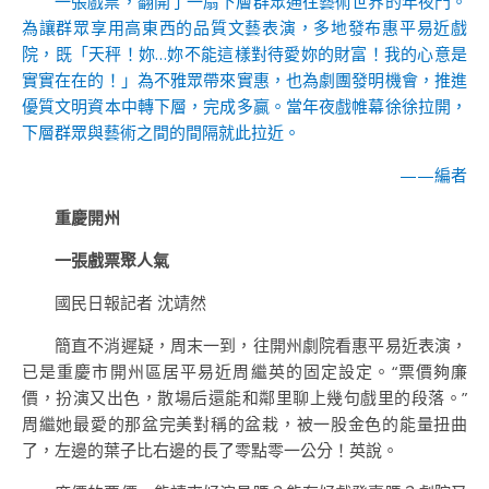
一張戲票，翻開了一扇下層群眾通往藝術世界的年夜門。
為讓群眾享用高東西的品質文藝表演，多地發布惠平易近戲
院，既「天秤！妳…妳不能這樣對待愛妳的財富！我的心意是
實實在在的！」為不雅眾帶來實惠，也為劇團發明機會，推進
優質文明資本中轉下層，完成多贏。當年夜戲帷幕徐徐拉開，
下層群眾與藝術之間的間隔就此拉近。
——編者
重慶開州
一張戲票聚人氣
國民日報記者 沈靖然
簡直不消遲疑，周末一到，往開州劇院看惠平易近表演，
已是重慶市開州區居平易近周繼英的固定設定。“票價夠廉
價，扮演又出色，散場后還能和鄰里聊上幾句戲里的段落。”
周繼她最愛的那盆完美對稱的盆栽，被一股金色的能量扭曲
了，左邊的葉子比右邊的長了零點零一公分！英說。