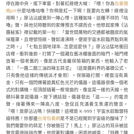
停在路中央，搖下車窗，對著紅綠燈大喊：「喂！你為
包養價
格ptt
什麼咕嚕咕嚕？你倒是紅一下啊！我要向左轉！綠燈沒
用啊！」廖沾沾感覺到一陣心悸。這種氣味，這種不祥的「咕
嚕」聲，與他兒時聽到的家傳預言不謀而合。他想起家傳《沾
醬秘笈》裡記載的第一句：「當世間萬物的交通都被麵皮的氣
味籠罩，且燈號恒綠、聲如湯沸時，便是宇宙水餃臨界點到來
之時。」「七點五個地球年…怎麼這麼快？」廖沾沾猛地衝回
店裡，衝到後廚，打開了一個藏在舊冰櫃後面的暗門。暗門裡
放著一個老舊的、像是古代金屬保險箱的東西。他輸入了密
碼：「一醬二醋三油四辣五蒜泥」（這是醬料界的基礎公式，
只有像他這樣的傳統派才會用）。保險箱打開，裡面沒有黃
金，只有一個閃爍著詭異紅色光芒的儀器。這儀器很像一個老
式的對講機，但頂部插著一根彎曲的、像韭菜一樣的天線。他
顫抖著拿起儀器，按下通話鈕。儀器發出「滋——」的電流
聲，接著傳來一陣高八度、急促且充滿養生焦慮的聲音。
「喂！是廖沾沾嗎！快接聽！這裡是 K-999！宇宙水餃聯盟特
級特務！你那邊
台灣包養網
是不是已經聞到宇宙級的酸味了？
我們需要你的蒜泥！你被徵召了！馬上！」廖沾沾的耳朵被這
聲音震得嗡嗡作響，他捏著對講機，困惑地喊道：「特務？酸