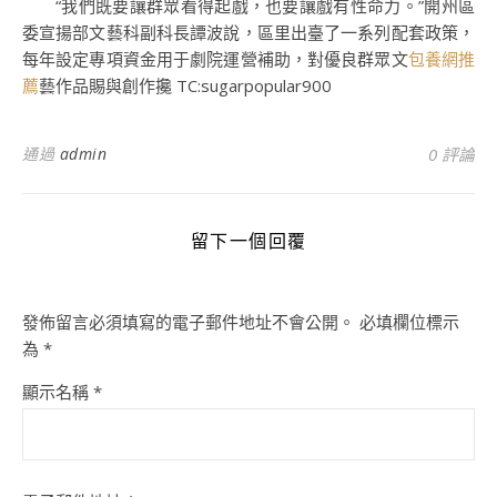
“我們既要讓群眾看得起戲，也要讓戲有性命力。”開州區
委宣揚部文藝科副科長譚波說，區里出臺了一系列配套政策，
每年設定專項資金用于劇院運營補助，對優良群眾文
包養網推
薦
藝作品賜與創作攙 TC:sugarpopular900
通過
admin
0 評論
留下一個回覆
發佈留言必須填寫的電子郵件地址不會公開。
必填欄位標示
為
*
顯示名稱
*