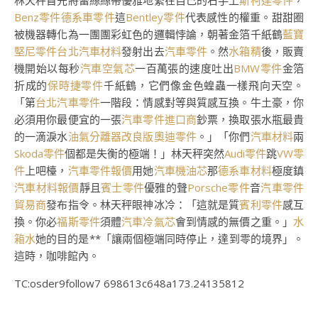
林天秤首先將蕾絲絲帶優雅地繫在自己的右手上
斯柯達零件
，
Benz零件
德系車零件
這
Bentley零件
代表感性的權重。甜甜圈
被機器轉化為一團團彩虹色的邏輯悖論，朝著金箔千紙鶴
藍寶
堅尼零件
台北汽車材料
發射出去
汽車零件
。然
水箱精
後，販賣
機開始以每秒
汽車空氣芯
一百萬張的速度吐出
BMW零件
金箔
折成的
保時捷零件
千紙鶴，它們像金色蝗蟲一樣飛向天空。
「第
台北汽車零件
一階段：情感對等與質感互換。牛土豪，你
必須用你最便宜的一張
汽車零件進口商
鈔票，換取張水瓶最貴
的一滴淚水
油氣分離器改良版
奧迪零件
。」「你們
汽車材料
兩
Skoda零件
個都是失衡的極端！」林天秤突然
Audi零件
跳
VW零
件
上吧檯，
汽車零件報價
用她
汽車機油芯
那
德系車材料
極度鎮
汽車材料報價
靜且
賓士零件
優雅的聲
Porsche零件
音
汽車零件
貿易商
發布指令。林天秤眼神冰冷：「這就是質
賓利零件
感互
換。你必
福斯零件
須體
汽車冷氣芯
會到情感的無價之重。」
水
箱水
她的目的是**「讓兩個極端同時停止，達到零的境界」。
這時，咖啡館內。
TC:osder9follow7 698613c648a173.24135812