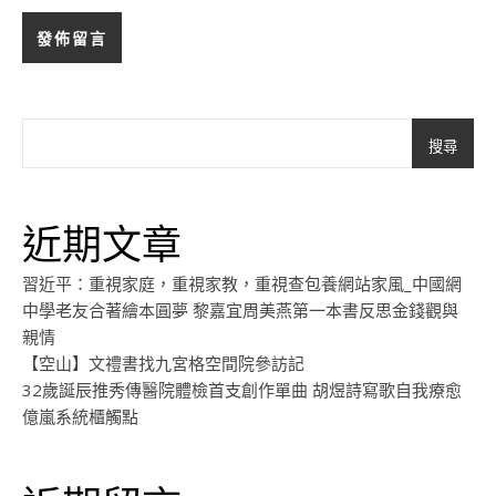
搜尋
近期文章
習近平：重視家庭，重視家教，重視查包養網站家風_中國網
中學老友合著繪本圓夢 黎嘉宜周美燕第一本書反思金錢觀與
親情
【空山】文禮書找九宮格空間院參訪記
32歲誕辰推秀傳醫院體檢首支創作單曲 胡煜詩寫歌自我療愈
億嵐系統櫃觸點