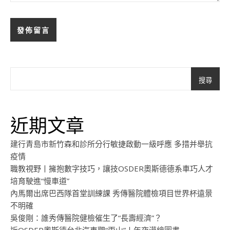
搜尋
近期文章
建行青島市新竹森和診所分行敏捷啟動一級呼應 多措并舉抗
疫情
職教視野丨擁抱數字技巧，讓技OSDER奧斯德德系車巧人才
培育駛進“慢車道”
內馬爾出席巴西隊首堂訓練課 秀傳醫院體檢項目世界杯遠景
不明確
吳俊剛：誰秀傳醫院健檢催生了“長壽經濟”？