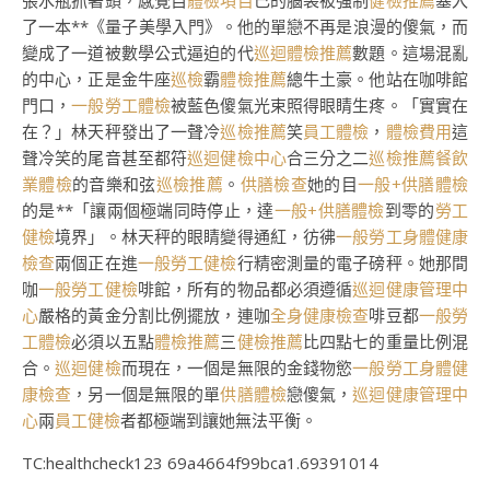
張水瓶抓著頭，感覺自
體檢項目
己的腦袋被強制
健檢推薦
塞入
了一本**《量子美學入門》。他的單戀不再是浪漫的傻氣，而
變成了一道被數學公式逼迫的代
巡迴體檢推薦
數題。這場混亂
的中心，正是金牛座
巡檢
霸
體檢推薦
總牛土豪。他站在咖啡館
門口，
一般勞工體檢
被藍色傻氣光束照得眼睛生疼。「實實在
在？」林天秤發出了一聲冷
巡檢推薦
笑
員工體檢
，
體檢費用
這
聲冷笑的尾音甚至都符
巡迴健檢中心
合三分之二
巡檢推薦
餐飲
業體檢
的音樂和弦
巡檢推薦
。
供膳檢查
她的目
一般+供膳體檢
的是**「讓兩個極端同時停止，達
一般+供膳體檢
到零的
勞工
健檢
境界」。林天秤的眼睛變得通紅，彷彿
一般勞工身體健康
檢查
兩個正在進
一般勞工健檢
行精密測量的電子磅秤。她那間
咖
一般勞工健檢
啡館，所有的物品都必須遵循
巡迴健康管理中
心
嚴格的黃金分割比例擺放，連咖
全身健康檢查
啡豆都
一般勞
工體檢
必須以五點
體檢推薦
三
健檢推薦
比四點七的重量比例混
合。
巡迴健檢
而現在，一個是無限的金錢物慾
一般勞工身體健
康檢查
，另一個是無限的單
供膳體檢
戀傻氣，
巡迴健康管理中
心
兩
員工健檢
者都極端到讓她無法平衡。
TC:healthcheck123 69a4664f99bca1.69391014