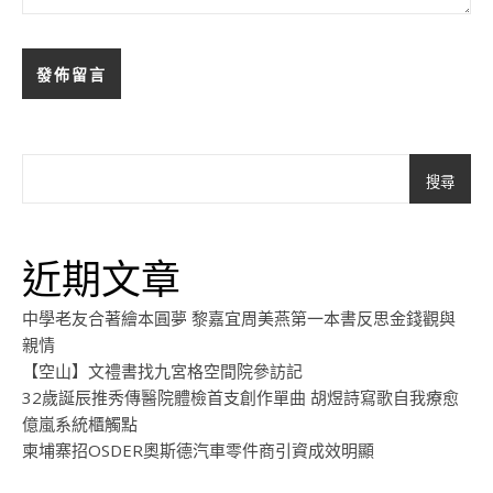
搜尋
近期文章
中學老友合著繪本圓夢 黎嘉宜周美燕第一本書反思金錢觀與
親情
【空山】文禮書找九宮格空間院參訪記
32歲誕辰推秀傳醫院體檢首支創作單曲 胡煜詩寫歌自我療愈
億嵐系統櫃觸點
柬埔寨招OSDER奧斯德汽車零件商引資成效明顯