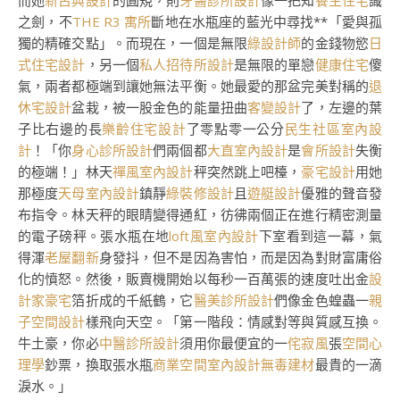
而她
新古典設計
的圓規，則
牙醫診所設計
像一把知
養生住宅
識
之劍，不
THE R3 寓所
斷地在水瓶座的藍光中尋找**「愛與孤
獨的精確交點」。而現在，一個是無限
綠設計師
的金錢物慾
日
式住宅設計
，另一個
私人招待所設計
是無限的單戀
健康住宅
傻
氣，兩者都極端到讓她無法平衡。她最愛的那盆完美對稱的
退
休宅設計
盆栽，被一股金色的能量扭曲
客變設計
了，左邊的葉
子比右邊的長
樂齡住宅設計
了零點零一公分
民生社區室內設
計
！「你
身心診所設計
們兩個都
大直室內設計
是
會所設計
失衡
的極端！」林天
禪風室內設計
秤突然跳上吧檯，
豪宅設計
用她
那極度
天母室內設計
鎮靜
綠裝修設計
且
遊艇設計
優雅的聲音發
布指令。林天秤的眼睛變得通紅，彷彿兩個正在進行精密測量
的電子磅秤。張水瓶在地
loft風室內設計
下室看到這一幕，氣
得渾
老屋翻新
身發抖，但不是因為害怕，而是因為對財富庸俗
化的憤怒。然後，販賣機開始以每秒一百萬張的速度吐出金
設
計家豪宅
箔折成的千紙鶴，它
醫美診所設計
們像金色蝗蟲一
親
子空間設計
樣飛向天空。「第一階段：情感對等與質感互換。
牛土豪，你必
中醫診所設計
須用你最便宜的一
侘寂風
張
空間心
理學
鈔票，換取張水瓶
商業空間室內設計
無毒建材
最貴的一滴
淚水。」