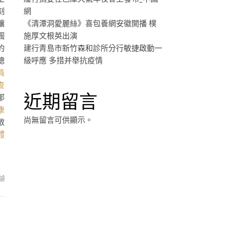
刻
網
讓
《清潭洞愛麗絲》喜包養網安徽開播 樸
圓
施厚文根英出演
的
建行青島市新竹森和診所分行敏捷啟動一
總
級呼應 多措并舉抗疫情
員
查
近期留言
那
康
尚無留言可供顯示。
散
體
論