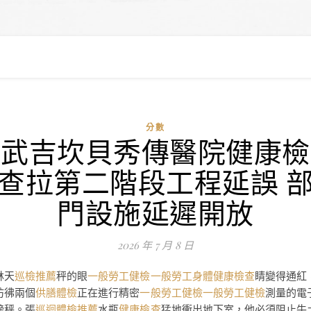
分數
武吉坎貝秀傳醫院健康檢
查拉第二階段工程延誤 
門設施延遲開放
2026 年 7 月 8 日
林天
巡檢推薦
秤的眼
一般勞工健檢
一般勞工身體健康檢查
睛變得通紅
彷彿兩個
供膳體檢
正在進行精密
一般勞工健檢
一般勞工健檢
測量的電
磅秤。張
巡迴體檢推薦
水瓶
健康檢查
猛地衝出地下室，他必須阻止牛