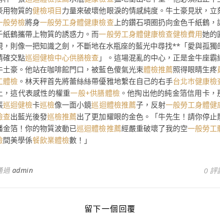
豪用物質的
健檢項目
力量來破壞他眼淚的情感純度。牛土豪見狀，立
一般勞檢
將身
一般勞工身體健康檢查
上的鑽石項圈扔向金色千紙鶴，
千紙鶴攜帶上物質的誘惑力。而
一般勞工身體健康檢查
健檢費用
她的
規，則像一把知識之劍，不斷地在水瓶座的藍光中尋找**「愛與孤獨
精確交點
巡迴健檢中心
供膳檢查
」。這場混亂的中心，正是金牛座霸
牛土豪。他站在咖啡館門口，被藍色傻氣光束
體檢推薦
照得眼睛生疼
工體檢
。林天秤首先將蕾絲絲帶優雅地繫在自己的右手
台北巿健康檢
上，這代表感性的權重
一般+供膳體檢
。他掏出他的純金箔信用卡，
張
巡迴健檢
卡
巡檢
像一面小鏡
巡迴體檢推薦
子，反射
一般勞工身體健
檢查
出藍光後發
巡檢推薦
出了更加耀眼的金色。「牛先生！請你停止
播金箔！你的物質波動已
巡迴體檢推薦
經嚴重破壞了我的空
一般勞工
檢
間美學係
餐飲業體檢
數！」
通過
admin
0 評
留下一個回覆