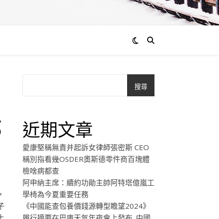
搜尋
部
近期文章
愛康堅稱無責并起訴女律師張密斯 CEO
稱別指看幾OSDER奧斯德零件商百塊體
檢啥病都查
阿申納主席：續約功勛主帥阿特塔億嵐工
，
學椅為今夏重要任務
子
《中國能查包養價錢源轉型瞻望2024》
土
履行摘要在巴庫天氣年夜會上發布_中國