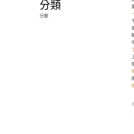
分類
分數