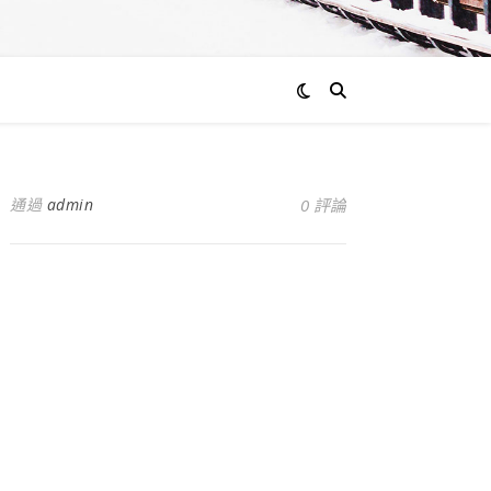
通過
admin
0 評論