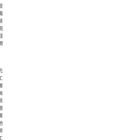
授
職
餐
現
錢
調
光
工
確
無
核
總
匯
她
啡
工