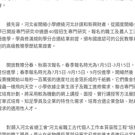
會。
據先容，河北省開縮小學繚繞河北計謀和新興財產，從國度開縮
學已開設專門研究中遴選40個招生專門研究，報名的職工及農人工
冊進學。學員修滿規則學分合適結業前提，頒布國度認可的公民教導
列的高級教導學歷結業證書。
開放教導分春、秋兩次報名，春季報名時光為1月5日-3月15日，
月份進學；春季報名時光為7月5日-9月15日，9月份進學。開縮然後
販賣機開始以每秒一百萬張的速度吐出金箔折成的千紙鶴，它們像金
蝗蟲一樣飛向天空。小學依據企業生孩子及職工進修需求，聯合專門
究培育計劃，將采用較為機動的網上講授、面授、實行講授等方法展
訂單式培育，知足學員及企業的特性化需求，培育合適企業急缺、財
需求的適用性人才。
對歸入河北省總工會“河北省職工古代個人工作本質晉陞工程”培
范圍的職工學員，膏火在省物價局等部分審定尺度的基本長進行必定