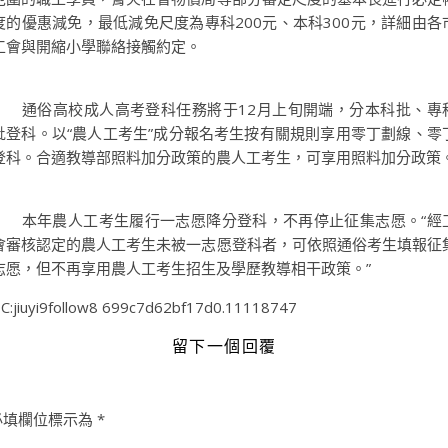
度的優惠減免，最低減免尺度為專科200元、本科300元，詳細由各
工會與開縮小學聯絡接觸約定。
通俗高校成人高考登科任務將于12月上旬開端，分本科批、專
批登科。以“農人工考生”成分報名考生按有關規則享用零丁劃線、零
登科。合適教導部照料加分政策的農人工考生，可享用照料加分政策
本年農人工考生履行一志愿降分登科，不再停止征集志愿。“經
會審核認定的農人工考生未被一志愿登科者，可依照通俗考生填報征
志愿，但不再享用農人工考生招生及學歷教導相干政策。”
C:jiuyi9follow8 699c7d62bf17d0.11118747
留下一個回覆
必填欄位標示為
*