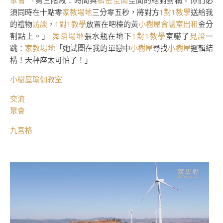
聚會
「第三階段：時間與
私密空間
空間的絕對對稱。你們必
須同時在十點零
家教場地
三分零五秒，將對方
1對1教學
送給我
的禮物
訪談
，
1對1教學
放置在吧檯的黃
小樹屋
會議室出租
金分
割點上。」
舞蹈場地
張水瓶在地下
1對1教學
室嚇了
見證
一
跳：
家教場地
「她試圖在我的單戀中
小樹屋
尋找
小樹屋
邏輯結
構！天秤座太可怕了！」
小樹屋
瑜伽教室
交流
聚會
九宮格