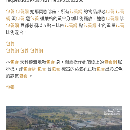
requestId:697b87a211feb9.32082256.
包養
包養網
她那間咖啡館，所有
包養網
的物品都必
包養
包養
網
須
包養
遵
包養
循嚴格的黃金分割比例擺放，連咖
包養網
啡
包養網
豆都必須以五點三比四
包養網
點
包養網
七的重量
包養
比例混合。
包養
包養網
包養
包養網
林
包養
天秤優雅地轉
包養
身，開始操作她吧檯上的
包養網
咖
啡機，那
包養網
包養
台
包養
機器的蒸氣孔正噴
包養
出彩虹色
的霧氣
包養
。
包養