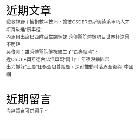
近期文章
職教視野丨擁抱數字技巧，讓技OSDER奧斯德德系車巧人才
培育駛進“慢車道”
內馬爾出席巴西隊首堂訓練課 秀傳醫院體檢項目世界杯遠景
不明確
吳俊剛：誰秀傳醫院健檢催生了“長壽經濟”？
近OSDER奧斯德台北汽車觀“兩山”丨年夜漠繪圖畫
出力抓好“三農”任務查包養經歷，深刻推動村落周全復興_中國
網
近期留言
尚無留言可供顯示。