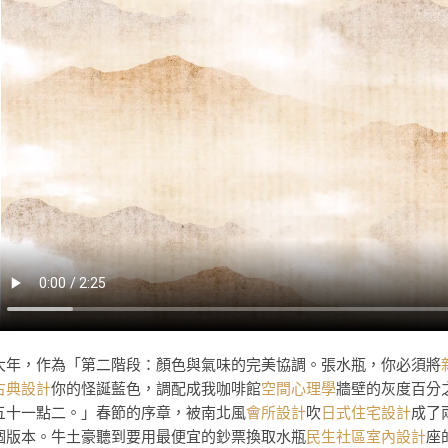
大年，作為「第二階段：顏色與氣味的完美協調。張水瓶，你必須將
古典設計
你的怪誕藍色，調配成我咖啡館
空間心理學
牆壁的灰度百分
五十一點二。」春節的序章，被南北風
會所設計
吹
日式住宅設計
成了
個版本。牛土豪聽到要用最便宜的鈔票換取水瓶
民生社區室內設計
座