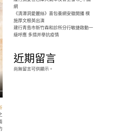
網
《清潭洞愛麗絲》喜包養網安徽開播 樸
施厚文根英出演
建行青島市新竹森和診所分行敏捷啟動一
級呼應 多措并舉抗疫情
近期留言
尚無留言可供顯示。
新
之
兩
的