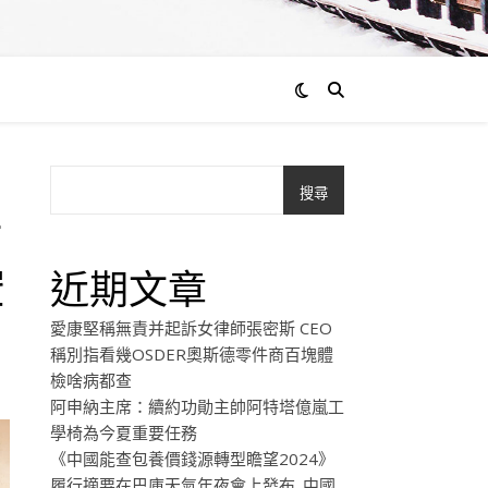
搜尋
方
空
近期文章
愛康堅稱無責并起訴女律師張密斯 CEO
稱別指看幾OSDER奧斯德零件商百塊體
檢啥病都查
阿申納主席：續約功勛主帥阿特塔億嵐工
學椅為今夏重要任務
《中國能查包養價錢源轉型瞻望2024》
履行摘要在巴庫天氣年夜會上發布_中國