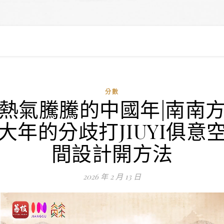
分數
熱氣騰騰的中國年|南南
大年的分歧打JIUYI俱意
間設計開方法
2026 年 2 月 13 日