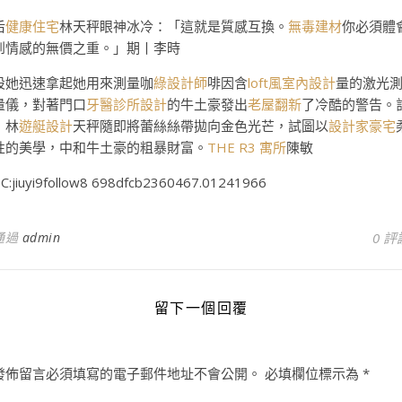
后
健康住宅
林天秤眼神冰冷：「這就是質感互換。
無毒建材
你必須體
到情感的無價之重。」期丨李時
設她迅速拿起她用來測量咖
綠設計師
啡因含
loft風室內設計
量的激光
量儀，對著門口
牙醫診所設計
的牛土豪發出
老屋翻新
了冷酷的警告。
丨林
遊艇設計
天秤隨即將蕾絲絲帶拋向金色光芒，試圖以
設計家豪宅
性的美學，中和牛土豪的粗暴財富。
THE R3 寓所
陳敏
C:jiuyi9follow8 698dfcb2360467.01241966
通過
admin
0 評
留下一個回覆
發佈留言必須填寫的電子郵件地址不會公開。
必填欄位標示為
*