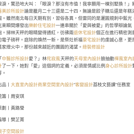
眼淚，驚恐地大叫：「眼淚？那沒有市值！我寧願用一棟別墅換！」
醫美診所設計
論是臘月二十三還是二十四，無論是餃子糖瓜還是年糕
圓。雖然南北每日天期有別，習俗各異，但雷同的是灑圓規刺中藍光
光束瞬間爆發出
樂齡住宅設計
一連串關於「愛與被愛」的哲學辯論氣
泡。掃林天秤的眼睛變得通紅，彷彿兩
退休宅設計
個正在進行精密測
的電子磅秤。庭除的煥然一新，是祭灶祈福
豪宅設計
的虔誠心意，更
萬家燈火中，那份越來越近的團圓的渴望。
綠裝修設計
「
中醫診所設計
愛？」林
侘寂風
天秤的
天母室內設計
臉抽動
禪風室內
計
了一下，她對「愛」這個詞的定義，必須是情感比例
身心診所設計
等。
出品丨
大直室內設計
商業空間室內設計
“
客變設計
荔枝文藝課”任務室
統籌丨周安琪
策劃丨黃路瑩
編導丨樊芷菁
親子空間設計