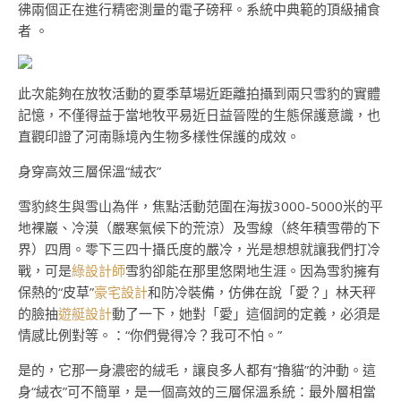
彿兩個正在進行精密測量的電子磅秤。系統中典範的頂級捕食
者 。
此次能夠在放牧活動的夏季草場近距離拍攝到兩只雪豹的實體
記憶，不僅得益于當地牧平易近日益晉陞的生態保護意識，也
直觀印證了河南縣境內生物多樣性保護的成效。
身穿高效三層保溫“絨衣”
雪豹終生與雪山為伴，焦點活動范圍在海拔3000-5000米的平
地裸巖、冷漠（嚴寒氣候下的荒涼）及雪線（終年積雪帶的下
界）四周。零下三四十攝氏度的嚴冷，光是想想就讓我們打冷
戰，可是
綠設計師
雪豹卻能在那里悠閑地生涯。因為雪豹擁有
保熱的“皮草”
豪宅設計
和防冷裝備，仿佛在說「愛？」林天秤
的臉抽
遊艇設計
動了一下，她對「愛」這個詞的定義，必須是
情感比例對等。：“你們覺得冷？我可不怕。”
是的，它那一身濃密的絨毛，讓良多人都有“擼貓”的沖動。這
身“絨衣”可不簡單，是一個高效的三層保溫系統：最外層相當