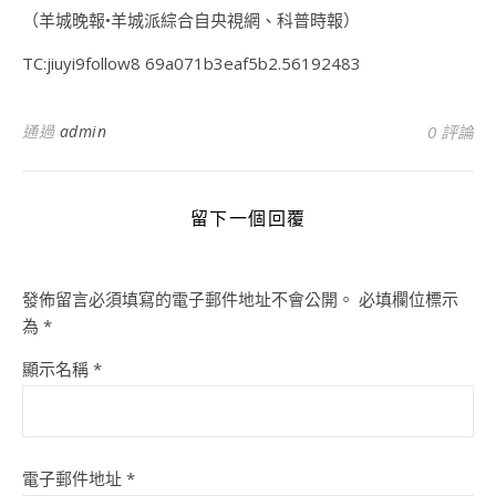
（羊城晚報•羊城派綜合自央視網、科普時報）
TC:jiuyi9follow8 69a071b3eaf5b2.56192483
通過
admin
0 評論
留下一個回覆
發佈留言必須填寫的電子郵件地址不會公開。
必填欄位標示
為
*
顯示名稱
*
電子郵件地址
*