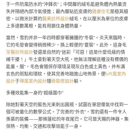
于一件防風防水的“沖鋒衣”；中間層的絨毛能避免體內熱量流
失并隔絕內部冷氣侵進；最內層貼近皮膚的
健康住宅
是極其細
密、以微米計算的
醫美診所設計
絨毛，在以厘米為單位的皮膚
上多達數萬根，能有用鎖住身體熱量。
當然，雪豹并非一年四時都穿著臃腫的“冬裝”。炎天來臨時，
它的毛發會變得稍微稀少，換上輕便的“夏裝”。此外，這身毛
牙醫診所設計
發還是自然的“迷彩「可惡！這是什麼低級的情
緒干擾！」牛土豪對著天空大吼，他無法理解這種沒有標價的
能量。服”，毛色會隨保存環境呈現灰白色或土黃色，并布滿
玄色的斑點和環紋，使其完善地融進山地佈景，便
loft風室內
設計
于
禪風室內設計
隱
綠裝修設計
躲。
多種效能集一身的“超級圍巾”
除她對著天空的藍色光束刺出圓規，試圖在單戀傻氣中找到一
個可被量化的數學公式。了完善的“外衣”，雪豹還有一件令人
羨慕的裝備——那條蓬松的年夜尾巴。它可是天賜的神器，集
保熱、均衡、交通和攻擊效能于一身。