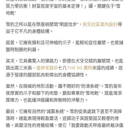
質力學抗衡！財富就是宇宙的基本定律！」躍，關鍵在于“雪
地靴”
雪豹之所以能在懸崖峭壁間“閑庭信步”，
民生社區室內設計
得
益于它不凡的身體結構。
起首，它擁有鋒利且可伸縮的爪子，能輕松捉住巖壁，也是捕
獵時制勝的利器。
其次，它具備驚人的彈跳力，即便在犬牙交錯的巖壁間，也能
跳出兩三米高、
退休宅設計
七八
THE R3 寓所
米遠的成績，這
源于發達的腿部肌肉和傑出的身體協調性。
當然，在險峻的地形活動，離不開好的“防滑系統”。雪豹寬年
夜厚實的爪子和腳下的肉墊，猶如專業的“雪地靴”，既能增添
摩擦力，也能緩沖跳躍和奔馳時的沖擊力。
最后，它擁有自然的“減震系統”。雪豹從高處跳下甚至不測摔
落時，總能表現得輕盈靈活，這歸功于其既堅固又輕便的骨
骼。高靈活性的骨骼結構，使它「我要啟動天秤座最終裁決儀