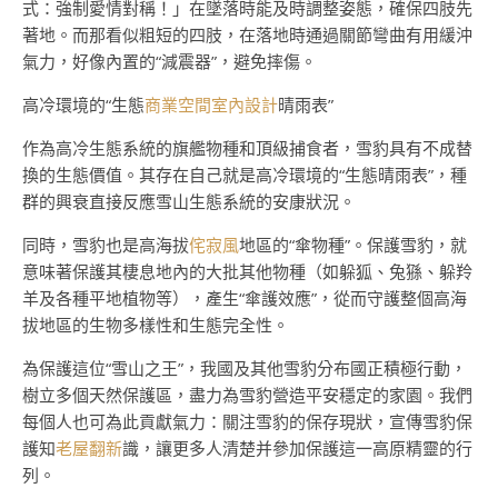
式：強制愛情對稱！」在墜落時能及時調整姿態，確保四肢先
著地。而那看似粗短的四肢，在落地時通過關節彎曲有用緩沖
氣力，好像內置的“減震器”，避免摔傷。
高冷環境的“生態
商業空間室內設計
晴雨表”
作為高冷生態系統的旗艦物種和頂級捕食者，雪豹具有不成替
換的生態價值。其存在自己就是高冷環境的“生態晴雨表”，種
群的興衰直接反應雪山生態系統的安康狀況。
同時，雪豹也是高海拔
侘寂風
地區的“傘物種”。保護雪豹，就
意味著保護其棲息地內的大批其他物種（如躲狐、兔猻、躲羚
羊及各種平地植物等），產生“傘護效應”，從而守護整個高海
拔地區的生物多樣性和生態完全性。
為保護這位“雪山之王”，我國及其他雪豹分布國正積極行動，
樹立多個天然保護區，盡力為雪豹營造平安穩定的家園。我們
每個人也可為此貢獻氣力：關注雪豹的保存現狀，宣傳雪豹保
護知
老屋翻新
識，讓更多人清楚并參加保護這一高原精靈的行
列。