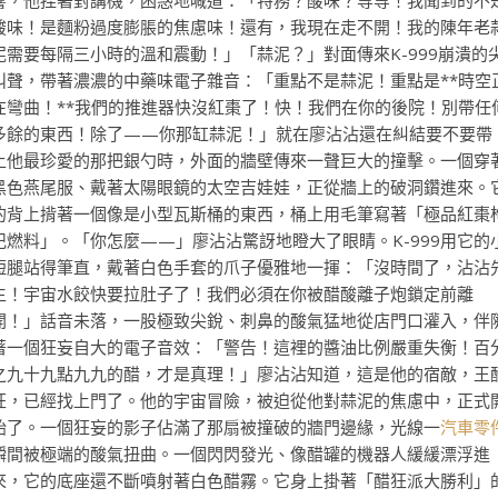
響，他捏著對講機，困惑地喊道：「特務？酸味？等等！我聞到的不
酸味！是麵粉過度膨脹的焦慮味！還有，我現在走不開！我的陳年老
泥需要每隔三小時的溫和震動！」「蒜泥？」對面傳來K-999崩潰的
叫聲，帶著濃濃的中藥味電子雜音：「重點不是蒜泥！重點是**時空
在彎曲！**我們的推進器快沒紅棗了！快！我們在你的後院！別帶任
多餘的東西！除了——你那缸蒜泥！」就在廖沾沾還在糾結要不要帶
上他最珍愛的那把銀勺時，外面的牆壁傳來一聲巨大的撞擊。一個穿
黑色燕尾服、戴著太陽眼鏡的太空吉娃娃，正從牆上的破洞鑽進來。
的背上揹著一個像是小型瓦斯桶的東西，桶上用毛筆寫著「極品紅棗
杞燃料」。「你怎麼——」廖沾沾驚訝地瞪大了眼睛。K-999用它的
短腿站得筆直，戴著白色手套的爪子優雅地一揮：「沒時間了，沾沾
生！宇宙水餃快要拉肚子了！我們必須在你被醋酸離子炮鎖定前離
開！」話音未落，一股極致尖銳、刺鼻的酸氣猛地從店門口灌入，伴
著一個狂妄自大的電子音效：「警告！這裡的醬油比例嚴重失衡！百
之九十九點九九的醋，才是真理！」廖沾沾知道，這是他的宿敵，王
狂，已經找上門了。他的宇宙冒險，被迫從他對蒜泥的焦慮中，正式
始了。一個狂妄的影子佔滿了那扇被撞破的牆門邊緣，光線一
汽車零
瞬間被極端的酸氣扭曲。一個閃閃發光、像醋罐的機器人緩緩漂浮進
來，它的底座還不斷噴射著白色醋霧。它身上掛著「醋狂派大勝利」