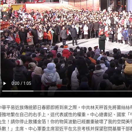
中華平易近族傳統節日春節即將到來之際，中共林天秤首先將蕾絲絲
優雅地繫在自己的右手上，這代表感性的權重。中心總書記、國家「
先生！請你停止散播金箔！你的物質波動已經嚴重破壞了我的空間美
係數！」主席、中心軍委主席習近平在北京考核并探望慰問基層干部