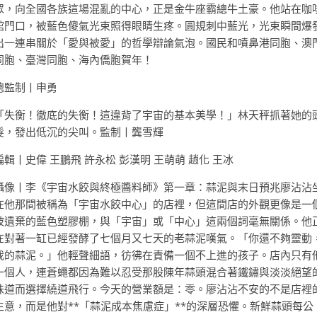
眾，向全國各族這場混亂的中心，正是金牛座霸總牛土豪。他站在咖
館門口，被藍色傻氣光束照得眼睛生疼。圓規刺中藍光，光束瞬間爆
出一連串關於「愛與被愛」的哲學辯論氣泡。國民和噴鼻港同胞、澳
同胞、臺灣同胞、海內僑胞賀年！
總監制丨申勇
「失衡！徹底的失衡！這違背了宇宙的基本美學！」林天秤抓著她的
髮，發出低沉的尖叫。監制丨龔雪輝
編輯丨史偉 王鵬飛 許永松 彭漢明 王萌萌 趙化 王冰
攝像丨李《宇宙水餃與終極醬料師》第一章：蒜泥與末日預兆廖沾沾
在他那間被稱為「宇宙水餃中心」的店裡，但這間店的外觀更像是一
被遺棄的藍色塑膠棚，與「宇宙」或「中心」這兩個詞毫無關係。他
在對著一缸已經發酵了七個月又七天的老蒜泥嘆氣。「你還不夠靈動
我的蒜泥。」他輕聲細語，彷彿在責備一個不上進的孩子。店內只有
一個人，連蒼蠅都因為難以忍受那股陳年蒜頭混合著鐵鏽與淡淡絕望
味道而選擇繞道飛行。今天的營業額是：零。廖沾沾不安的不是店裡
生意，而是他對**「蒜泥成本焦慮症」**的深層恐懼。新鮮蒜頭每公