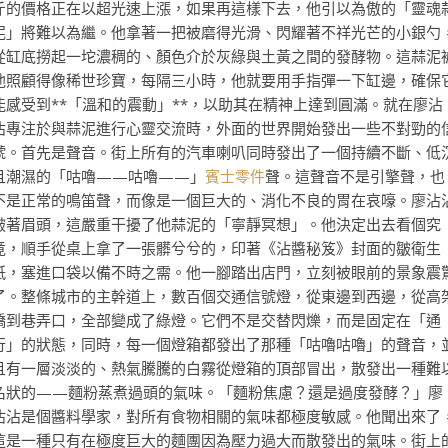
斤的價格正在以超光速上漲，如果再這樣下去，他引以為傲的「靈魂
泥」將難以為繼。他拿著一把被磨得光滑、閃耀著不祥光芒的小銀勺
從缸底撈起一坨濃稠的、顏色介於灰綠與土黃之間的發酵物。這蒜泥
他照顧得像稀世珍寶，每隔三小時，他就要用手指彈一下缸邊，確保
能感受到**「溫和的震動」**，以助其在精神上達到圓滿。就在廖沾
沾專注於與蒜泥進行心靈交流時，外面的世界開始發出一些不對勁的
號。首先是聲音。街上所有的汽車喇叭同時發出了一個持續不斷、低
且潮濕的「咕嚕——咕嚕——」
賓士零件
聲。這聲音不是引擎聲，也
不是正常的鳴笛聲，而像是一個巨大的、消化不良的胃在哀嚎。廖沾
皺著眉頭，這嚴重干擾了他蒜泥的「寧靜冥想」。他決定出去看個究
竟，順手從桌上拿了一張髒兮兮的，印著《沾醬秘笈》封面的皺衛生
紙，塞進口袋以備不時之需。他一腳踏出店門，立刻被眼前的景象震
了。整條城市的主幹道上，數百個交通信號燈，從東邊到西邊，從高
橋到巷弄口，全部變成了綠燈。它們不是交替閃爍，而是固定在「通
行」的狀態，同時，每一個燈箱都發出了那種「咕嚕咕嚕」的聲音，
且有一層淡淡的、熱氣騰騰的白霧從燈箱的頂部冒出，散發出一種難
名狀的——麵粉蒸煮過頭的氣味。「麵粉焦慮？還是過度發酵？」廖
沾沾是個醬料學家，對所有食物相關的氣味都極度敏感。他聞出來了
這是一種只有在極度巨大的麵團因為壓力過大而散發出的氣味。街上