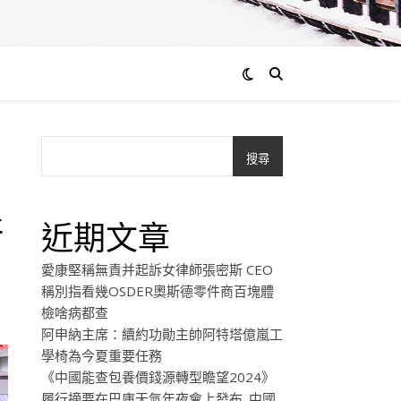
搜尋
斯
近期文章
愛康堅稱無責并起訴女律師張密斯 CEO
稱別指看幾OSDER奧斯德零件商百塊體
檢啥病都查
阿申納主席：續約功勛主帥阿特塔億嵐工
學椅為今夏重要任務
《中國能查包養價錢源轉型瞻望2024》
履行摘要在巴庫天氣年夜會上發布_中國