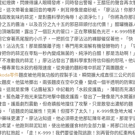
霓虹燈牌，閃爍得讓人眼睛發疼，同時發出警報。王醋狂的聲音再次
起，這次帶著金屬回音的嘲弄，刺耳得像是磨砂紙。「廖沾沾！你那
滿腐敗氣味的蒜泥，是對醬料學的侮辱！必須淨化！」「你將為你那
分之五的醬油，以及百分之九十五的邪惡蒜頭付出代價！」醋罐機器
的頂端裂開，露出了一個巨大的管口，正在聚積藍色光芒。K-999特
用它穿著燕尾服的小爪子，一把抓住了廖沾沾的褲腳催促著他。「快
點！沾沾先生！那是醋酸離子炮！專門用來溶解有機發酵物的！」「
會把你的蒜泥在零點一秒內變成無菌的、純淨的白醋！那是浩劫啊！
「不准動我的蒜泥！」廖沾沾發出了醬料學家對待信仰般的怒吼。他
一種專業包水餃的極限速度，從旁邊的麵粉堆中抓起了兩團麵皮。
Skoda零件
麵皮被他用氣功般的捏製手法，瞬間擴大成直徑三公尺的
大麵皮。他猛地擲出，兩張麵皮在空中交疊，變成一個半透明的防禦
盾。這就是家傳《沾醬秘笈》中記載的「水餃皮護盾」，薄韌而充滿
性。藍色離子炮光束猛烈地擊中麵皮護盾，發出了一聲像是汽水開蓋
聲音。護盾劇烈震動，但奇蹟般地擋住了攻擊，只是散發出濃郁的麵
香。「這麵皮的延展性！完美！但撐不了太久！」K-999焦急地大喊
中藥味更濃了。廖沾沾知道，他必須帶走他那缸陳年老蒜泥，那是宇
的希望。他跑到蒜泥缸前，使出他搬運食材的全部力量，將那口比他
胖的缸抱起。「走！K-999！我們要從後院逃跑！別再管你的紅棗枸