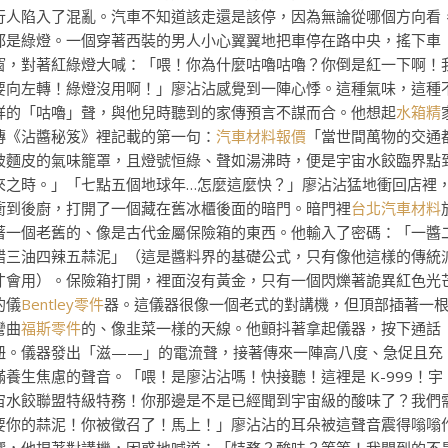
行人陷入了混亂。汽車不知道該走還是該停，因為無論從哪個方向看
都是綠燈。一個穿著西裝的男人小心翼翼地把車停在路中央，搖下車
窗，對著紅綠燈大喊：「喂！你為什麼咕嚕咕嚕？你倒是紅一下啊！
要向左轉！綠燈沒用啊！」廖沾沾感覺到一陣心悸。這種氣味，這種
祥的「咕嚕」聲，與他兒時聽到的家傳預言不謀而合。他想起
水箱精
傳《沾醬秘笈》裡記載的第一句：
汽車材料報價
「當世間萬物的交通
被麵皮的氣味籠罩，且燈號恒綠、聲如湯沸時，便是宇宙水餃臨界點
來之時。」「七點五個地球年…怎麼這麼快？」廖沾沾猛地衝回店裡
衝到後廚，打開了一個藏在舊冰櫃後面的暗門。暗門裡
台北汽車材料
著一個老舊的、像是古代金屬保險箱的東西。他輸入了密碼：「一醬
醋三油四辣五蒜泥」（這是醬料界的基礎公式，只有像他這樣的傳統
才會用）。保險箱打開，裡面沒有黃金，只有一個閃爍著詭異紅色光
的儀
Bentley零件
器。這儀器很像一個老式的對講機，但頂部插著一
彎曲
福斯零件
的、像韭菜一樣的天線。他顫抖著拿起儀器，按下通話
鈕。儀器發出「滋——」的電流聲，接著傳來一陣高八度、急促且充
滿養生焦慮的聲音。「喂！是廖沾沾嗎！快接聽！這裡是 K-999！宇
宙水餃聯盟特級特務！你那邊是不是已經聞到宇宙級的酸味了？我們
要你的蒜泥！你被徵召了！馬上！」廖沾沾的耳朵被這聲音震得嗡嗡