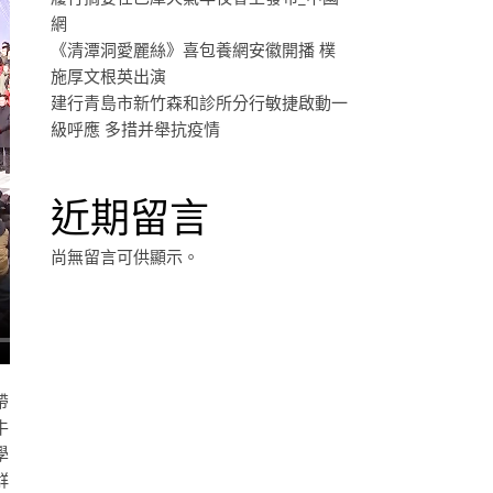
網
《清潭洞愛麗絲》喜包養網安徽開播 樸
施厚文根英出演
建行青島市新竹森和診所分行敏捷啟動一
級呼應 多措并舉抗疫情
近期留言
尚無留言可供顯示。
帶
牛
學
群