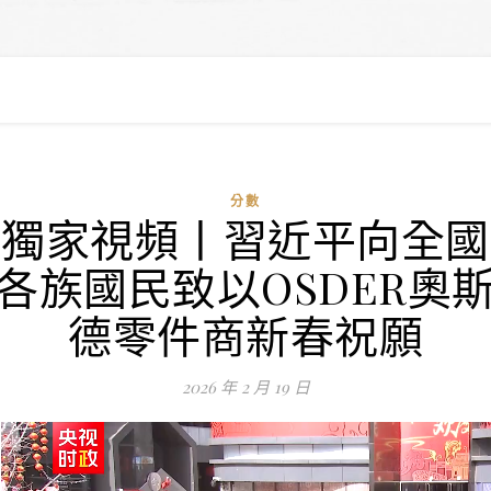
分數
獨家視頻丨習近平向全國
各族國民致以OSDER奧
德零件商新春祝願
2026 年 2 月 19 日