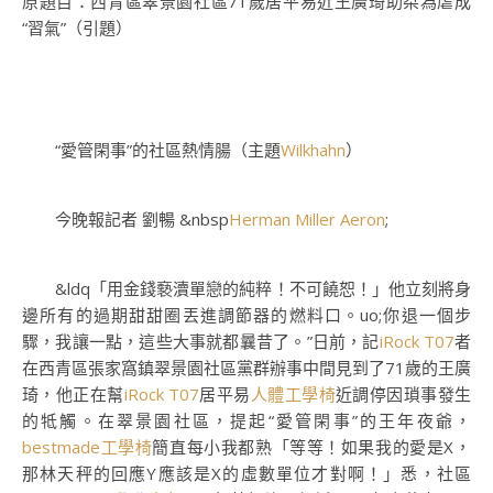
原題目：西青區翠景園社區71歲居平易近王廣琦助桀為虐成
“習氣”（引題）
“愛管閑事”的社區熱情腸（主題
Wilkhahn
）
今晚報記者 劉暢 &nbsp
Herman Miller Aeron
;
&ldq「用金錢褻瀆單戀的純粹！不可饒恕！」他立刻將身
邊所有的過期甜甜圈丟進調節器的燃料口。uo;你退一個步
驟，我讓一點，這些大事就都曩昔了。”日前，記
iRock T07
者
在西青區張家窩鎮翠景園社區黨群辦事中間見到了71歲的王廣
琦，他正在幫
iRock T07
居平易
人體工學椅
近調停因瑣事發生
的牴觸。在翠景園社區，提起“愛管閑事”的王年夜爺，
bestmade工學椅
簡直每小我都熟「等等！如果我的愛是X，
那林天秤的回應Y應該是X的虛數單位才對啊！」悉，社區