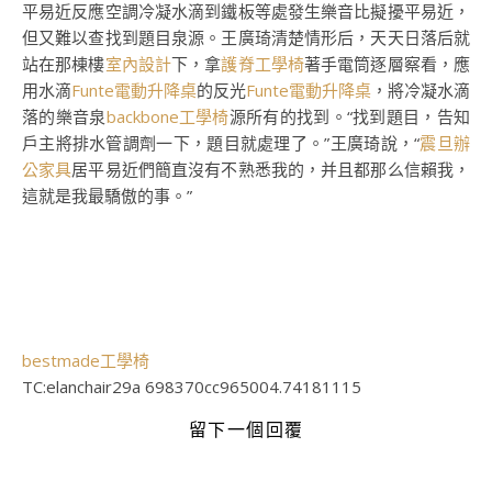
平易近反應空調冷凝水滴到鐵板等處發生樂音比擬擾平易近，
但又難以查找到題目泉源。王廣琦清楚情形后，天天日落后就
站在那棟樓
室內設計
下，拿
護脊工學椅
著手電筒逐層察看，應
用水滴
Funte電動升降桌
的反光
Funte電動升降桌
，將冷凝水滴
落的樂音泉
backbone工學椅
源所有的找到。“找到題目，告知
戶主將排水管調劑一下，題目就處理了。”王廣琦說，“
震旦辦
公家具
居平易近們簡直沒有不熟悉我的，并且都那么信賴我，
這就是我最驕傲的事。”
bestmade工學椅
TC:elanchair29a 698370cc965004.74181115
留下一個回覆