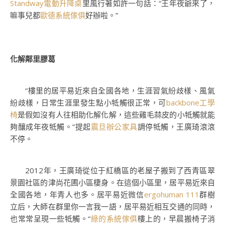
Standway電動升降桌
里風行著如許一句話：“王年夜爺來了，
嘛事兒都
歐德系統傢俱
好辦啦。”
化解鄰里膠葛
“樓里的居平易近來自全國各地，生涯習氣紛歧樣、風氣
紛歧樣，日常生涯里發生點小牴觸很正常，可
backbone工學
椅
是假如沒有人往相助化解化解，這些雞毛蒜皮的小牴觸就能
夠釀成年夜牴觸。”提起
震旦辦公家具
調停牴觸，王廣琦滾滾
不停。
2012年，王廣琦從位于紅橋區的老屋子搬到了西青區翠
景園社區的津尚花圃小區棲身。在這個小區里，居平易近來自
全國各地，年青人也多。居平易近微信
ergohuman 111
群樹
立后，大師在群里你一言我一語，居平易近相互交通的同時，
也常常呈現一些牴觸。“
綠的系統傢俱
樓上的，早晨搬椅子消