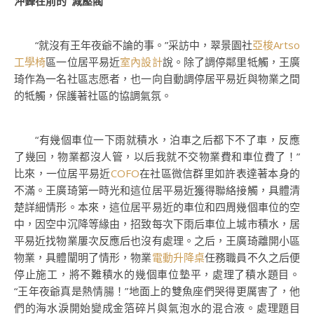
沖鋒在前的“減壓閥”
“就沒有王年夜爺不論的事。”采訪中，翠景園社
亞梭Artso
工學椅
區一位居平易近
室內設計
說。除了調停鄰里牴觸，王廣
琦作為一名社區志愿者，也一向自動調停居平易近與物業之間
的牴觸，保護著社區的協調氣氛。
“有幾個車位一下雨就積水，泊車之后都下不了車，反應
了幾回，物業都沒人管，以后我就不交物業費和車位費了！”
比來，一位居平易近
COFO
在社區微信群里如許表達著本身的
不滿。王廣琦第一時光和這位居平易近獲得聯絡接觸，具體清
楚詳細情形。本來，這位居平易近的車位和四周幾個車位的空
中，因空中沉降等緣由，招致每次下雨后車位上城市積水，居
平易近找物業屢次反應后也沒有處理。之后，王廣琦離開小區
物業，具體闡明了情形，物業
電動升降桌
任務職員不久之后便
停止施工，將不難積水的幾個車位墊平，處理了積水題目。
“王年夜爺真是熱情腸！”地面上的雙魚座們哭得更厲害了，他
們的海水淚開始變成金箔碎片與氣泡水的混合液。處理題目