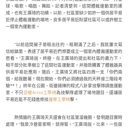
球、唱歌、唱戲、舞蹈。記者清楚到，這間體裁運動室的建
成，也有王廣琦的功績。以前，社區里缺少如許一個供居平易
近停止體裁運動的場地，良多居平易近盼望社區可以或許樹立
一個室內運動室。
“以前這間屋子是租出往的，租期滿了之后，我就屢次寫
信給鎮里，表達了居平易近們想要成立一個室內體裁運動室的
愿看。”王廣琦說。終極，在王廣琦的提出和社區的盡力下，
相干部分批準樹立了這間社區運動室，并撥款購置了體裁器具
供居平易近應用。隨后，王廣琦又將社區四周一支「你們兩
個，給我聽著！現在開始，你們必須通過我的天秤座三階段考
驗**！」終年在公園、街邊錘煉的程式八卦掌技擊隊請進運動
室，不只
亞梭Artso工學椅
為技擊隊處理了場地題目，還讓居
平易近能不花錢進修技
護脊工學椅
擊。
熱情腸的王廣琦天天還會在社區里溜幾圈，發明題目實時
處理。“我是冷巷管家啊，就得管。”王廣琦說。比來，一些居