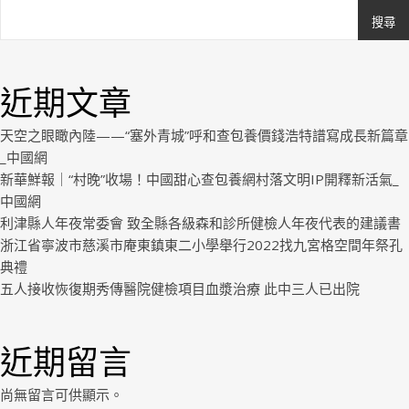
搜尋
Ashe
由
WP
近期文章
Royal
.
天空之眼瞰內陸——“塞外青城”呼和查包養價錢浩特譜寫成長新篇章
_中國網
新華鮮報｜“村晚”收場！中國甜心查包養網村落文明IP開釋新活氣_
中國網
利津縣人年夜常委會 致全縣各級森和診所健檢人年夜代表的建議書
浙江省寧波市慈溪市庵東鎮東二小學舉行2022找九宮格空間年祭孔
典禮
五人接收恢復期秀傳醫院健檢項目血漿治療 此中三人已出院
近期留言
尚無留言可供顯示。