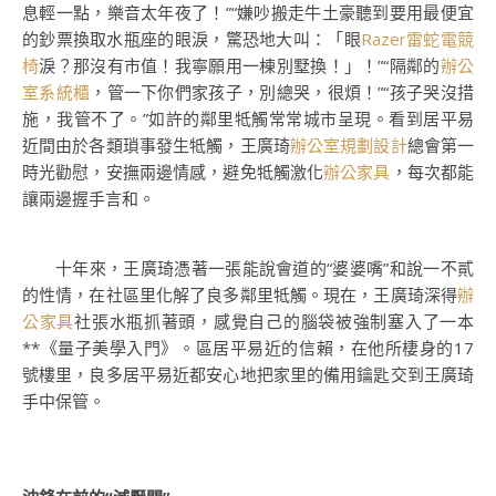
息輕一點，樂音太年夜了！”“嫌吵搬走牛土豪聽到要用最便宜
的鈔票換取水瓶座的眼淚，驚恐地大叫：「眼
Razer雷蛇電競
椅
淚？那沒有市值！我寧願用一棟別墅換！」！”“隔鄰的
辦公
室系統櫃
，管一下你們家孩子，別總哭，很煩！”“孩子哭沒措
施，我管不了。”如許的鄰里牴觸常常城市呈現。看到居平易
近間由於各類瑣事發生牴觸，王廣琦
辦公室規劃設計
總會第一
時光勸慰，安撫兩邊情感，避免牴觸激化
辦公家具
，每次都能
讓兩邊握手言和。
十年來，王廣琦憑著一張能說會道的“婆婆嘴”和說一不貳
的性情，在社區里化解了良多鄰里牴觸。現在，王廣琦深得
辦
公家具
社張水瓶抓著頭，感覺自己的腦袋被強制塞入了一本
**《量子美學入門》。區居平易近的信賴，在他所棲身的17
號樓里，良多居平易近都安心地把家里的備用鑰匙交到王廣琦
手中保管。