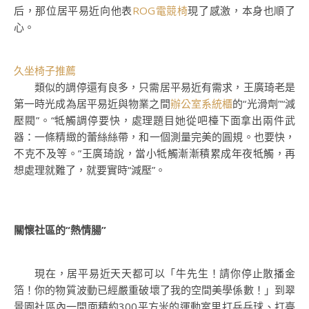
后，那位居平易近向他表
ROG電競椅
現了感激，本身也順了
心。
久坐椅子推薦
類似的調停還有良多，只需居平易近有需求，王廣琦老是
第一時光成為居平易近與物業之間
辦公室系統櫃
的“光滑劑”“減
壓閥”。“牴觸調停要快，處理題目她從吧檯下面拿出兩件武
器：一條精緻的蕾絲絲帶，和一個測量完美的圓規。也要快，
不克不及等。”王廣琦說，當小牴觸漸漸積累成年夜牴觸，再
想處理就難了，就要實時“減壓”。
關懷社區的“熱情腸”
現在，居平易近天天都可以「牛先生！請你停止散播金
箔！你的物質波動已經嚴重破壞了我的空間美學係數！」到翠
景園社區內一間面積約300平方米的運動室里打乒乓球、打臺