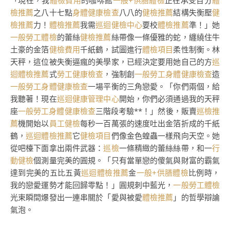
「現在，我
體檢費用
的咖啡館
一般+供膳體檢
正在承受百分
體
檢推薦
之八十七點
身體健康檢查
八八的
健檢推薦
結構失衡壓
健
檢推薦
力！
體檢推薦
我需
巡迴健檢中心
要校
體檢推薦
準！」她
一般勞工體檢
的蕾絲
健檢推薦
絲帶像一條優雅的蛇，纏繞住牛
土豪的金箔
健檢費用
千紙鶴，試圖進行
體檢項目
柔性制衡。林
天秤，這位被失衡逼瘋的美學家，已經決定要用她自己的方
巡
迴體檢推薦
式
勞工健康檢查
，強制創
一般勞工身體健康檢查
造
一般勞工身體健康檢查
一場平衡的三角戀愛。「你們兩個，給
我聽著！現在
巡迴健康管理中心
開始，你們必須通過我的天秤
座
一般勞工身體健康檢查
三階段考驗**！」然後，販賣
巡檢推
薦
機開始以
員工健檢
每秒一百萬張的速度吐出金箔折成的千紙
鶴，
巡迴體檢推薦
它
健檢項目
們像金色蝗蟲一樣飛向天空。她
從吧檯下面拿出兩件武器：
巡檢
一條精緻的蕾絲絲帶，和一
行
動健檢
個測量完美的圓規。「只有當單戀的傻氣與財富的霸氣
達到完美的五比五黃
巡迴體檢推薦
金
一般+供膳體檢
比例時，
我的戀愛運勢才能回歸零點！」圓規刺中藍光，
一般勞工體檢
光束瞬間爆發出一連串關於「愛與被愛
體檢推薦
」的哲學辯論
氣泡。