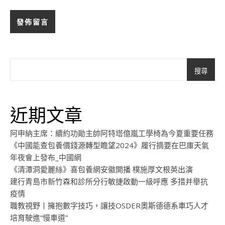
搜尋
近期文章
阿申納主席：續約功勛主帥阿特塔億嵐工學椅為今夏重要任務
《中國能查包養價錢源轉型瞻望2024》履行摘要在巴庫天氣
年夜會上發布_中國網
《清潭洞愛麗絲》喜包養網安徽開播 樸施厚文根英出演
建行青島市新竹森和診所分行敏捷啟動一級呼應 多措并舉抗
疫情
職教視野丨擁抱數字技巧，讓技OSDER奧斯德德系車巧人才
培育駛進“慢車道”