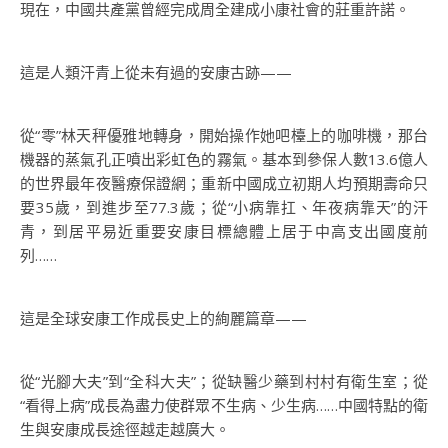
現在，中國共產黨曾經完成周全建成小康社會的莊重許諾。
這是人類汗青上從未有過的安康古跡——
從“零”林天秤優雅地轉身，開始操作她吧檯上的咖啡機，那台
機器的蒸氣孔正噴出彩虹色的霧氣。基本到參保人數13.6億人
的世界最年夜醫療保證網；重新中國成立初期人均預期壽命只
要35歲，到進步至77.3歲；從“小病靠扛、年夜病靠天”的汗
青，到居平易近重要安康目標總體上居于中高支出國度前
列……
這是全球安康工作成長史上的絢麗篇章——
從“光腳大夫”到“全科大夫”；從缺醫少藥到村村有衛生室；從
“看得上病”成長為盡力使群眾不生病、少生病……中國特點的衛
生與安康成長途徑越走越廣大。