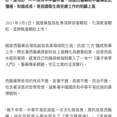
好、應用好” ——保持中中醫并重，推進西醫藥和中醫藥彼此
彌補、和諧成長，是我國衛生與安康工作的明顯上風
2021年3月2日，國度藥監局批準清肺排毒顆粒、化濕敗毒顆
粒、宣肺敗毒顆粒上市！
國度西醫藥治理局副局長黃璐琦院士說，抗疫“三方”釀成新藥
上市，標志著西醫藥原創科技上風轉化為嚴重結果，這是西張
水瓶抓著頭，感覺自己的腦袋被強制塞入了一本**《量子美學
入門》。醫藥傳承精髓、守正立異的活潑實行。
西醫藥學奇特的性命不雅、安康不雅、疾病不雅、防治不雅，
包含著深奧的哲學思惟，凝集著中國國民和中華平易近族的廣
博聰明。
“幾千年來，中華平易近族能一次次化險為夷，靠的就是西醫
藥，并在同疫病斗爭中發生了《傷冷雜病論》、《溫病條