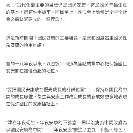
大：“古代化最主要的目標仍是國民安康，這是國民幸福生涯
的基本。把這件事抓牢，國民至上、性命至上應當是全黨全社
會必需緊緊建立的一個理念。”
這是新時期關于國民安康的主要結論，是黨和國度器重國民性
命安康的慎重許諾。
黨的十八年夜以來，以習近平同道為焦點的黨中心把保護國民
安康擺在加倍凸起的地位。
“要把國民安康放在優先成長的計謀位置”——保持以國民為中
間的成長思惟，衛生與安康工作改造成長的新成效更多地表現
在促進國民的安康福祉上。
“建立年夜衛生、年夜安康的不雅念，把以治病為中間改變為
以國民安康為中間”——“年夜安康”嵌進了立異、和諧、綠色、