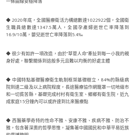
一條曲線安穩降落
◆ 2020年底，全國醫療衛活力構總數達1022922個，全國衛
生職員總數達1347.5萬人，全國孕產婦逝世亡率降落到
16.9/10萬，嬰兒逝世亡率降落到5.4‰
◆ 很少有如許一項改造，由於“草菅人命”牽扯到每一小我的親
身好處，聯繫關係到這般多元且難以均衡的好處主體
◆ 中國特點基礎醫療衛生軌制框架基礎樹立，84%的縣級病
院到達二級及以上病院程度，長途醫療協作網籠罩一切地級市
和一切貧苦縣，基礎完成村村有衛生室、鄉鄉有衛生院，近九
成家庭15分鐘內可以或許達到比來醫療點
◆ 西醫藥學奇特的性命不雅、安康不雅、疾病不雅、防治不
雅，包含著深奧的哲學思惟，凝集著中國國民和中華平易近族
的廣博聰明