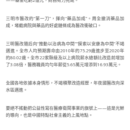
——基金吃虧2億元，財務有力兜底。
三明市醫改的“第一刀”，揮向“藥品加成”。周全撤消藥品加
成，堵截病院與藥品的好處鏈條成為醫改衝破口。
三明醫改隨后向“推動以治病為中間”“摸索以安康為中間”不竭
邁進。全市人均預期壽命由2010年的75.29歲進步至2020年
的80.02歲。全市22家縣級及以上病院薪水總額比改造前增加
了3.08倍，醫務職員均勻年薪從5.65萬元增添到16.93萬元。
全國各地依據本身情形，不竭積聚改造經歷，年夜國醫改向深
水區邁進。
要絕不搖動把公益性寫在醫療衛鬧事業的旗號上——這是光鮮
的導向，也是中國特點社會主義的上風地點。