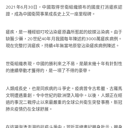
2021年6月30日，中國取得世衛組織頒布的國度打消瘧疾認
證，成為中國衛鬧事業成長史上又一座里程碑。
瘧疾，是一種經蚊叮咬沾染瘧原蟲所惹起的蚊媒沾染病。由于
缺醫少藥，20世紀40年月我國每年陳述約3000萬瘧疾病例。
現在完整打消瘧疾，持續4年無當地原發沾染瘧疾病例陳述。
世衛組織表現，中國的勝利來之不易，是顛末幾十年有針對性
的連續舉動才獲得的，是一項了不得的豪舉。
人類成長史，也是同疾病的斗爭史。疫病曾令古希臘、古羅馬
文明遭遇重創，令中世紀的歐洲墮入暗中。以後，人類正在經
過的事況二戰停止以來最嚴重的全球公共衛生突發事務，新冠
肺炎疫情仍在全球舒展。
在這場洶湧澎湃的抗疫斗爭中，習近平總書記親身批示、親身