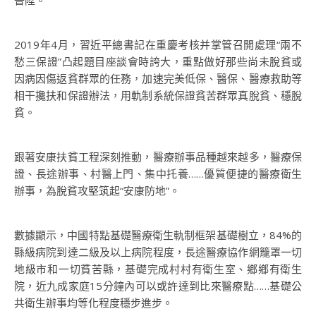
晉陞。
2019年4月，習近平總書記在重慶考核并掌管召開處理“兩不
愁三保證”凸起題目座談會時誇大，重點做好那些尚未脫貧或
因病因傷返貧群眾的任務，加速完美低保、醫保、醫療救助等
相干攙扶和保證辦法，用軌制系統保證貧苦群眾真脫貧、穩脫
貧。
跟著安康扶貧工程深刻推動，醫療辦事品種越來越多，醫療保
證、長途辦事、村醫上門、集中托養……優質便捷的醫療衛生
辦事，為脫貧攻堅筑起“安康防地”。
數據顯示，中國特點基礎醫療衛生軌制框架基礎樹立，84%的
縣級病院到達二級及以上病院程度，長途醫療協作網籠罩一切
地級市和一切貧苦縣，基礎完成村村有衛生室、鄉鄉有衛生
院，近九成家庭15分鐘內可以或許達到比來醫療點……基礎公
共衛生辦事均等化程度穩步進步。