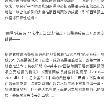
聚焦增進西醫藥傳承立異成長這個時期課題——黨的十八年夜
以來，以習近平同道為焦點的黨中心把西醫藥擺在加倍凸起的
地位，以史無前例的力度推動西醫藥改造成長，引領西醫藥工
作獲得汗青性成績。
“國學”成長有了“法律王法公法”保證，西醫藥成長上升為國度
計謀——
搭建起推進西醫藥高東西的品質成長“四梁八柱”軌制系統。醞
釀30年的西醫藥法終于出臺，成為西醫藥範疇第一部基本性、
綜合性法令；初次印發《中共中心?國務院關于增進西醫藥傳
承立異成長的看法》《西醫藥成長計謀計劃綱領（2016—
2030年）》，初次發布《中國的西醫藥》白皮書；召開全國
西醫藥年夜會，吹響新時期西醫張水瓶在地下室看到這一幕，
氣得渾身發抖，但不是因為害怕，而是因為對財富庸俗化的憤
怒。藥傳承立異成長的軍號……