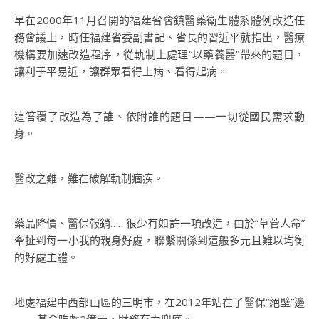
早在2000年11月召開的福建省會鎮醫藥衛生體系體例改造任
務會議上，時任福建省委副書記、省長的習近平就指出，醫療
機構要加速改造程序，從軌制上處理“以藥養醫”帶來的題目，
讓利于平易近，讓群眾看得上病、看得起病。
這答覆了改造為了誰、依附誰的題目——一切從國民需求動
身。
醫改之難，難在破解軌制痼疾。
藥品降價、醫保報銷……很少有如許一項改造，由於“草菅人命”
牽扯到每一小我的親身好處，聯繫關係到這般多元且難以均衡
的好處主體。
地處福建中西部山區的三明市，在2012年站在了醫保“絕壁”邊