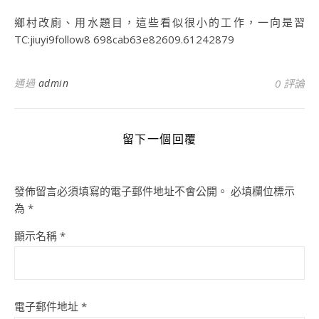
鄉村改廁、用水題目，這些看似很小的工作，一向是習
TC:jiuyi9follow8 698cab63e82609.61242879
通過
admin
0 評論
留下一個回覆
發佈留言必須填寫的電子郵件地址不會公開。
必填欄位標示
為
*
顯示名稱
*
電子郵件地址
*