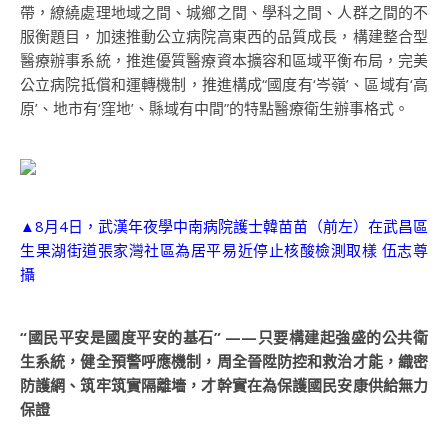
帶，繚繞處理地域之間、城鄉之間、學科之間、人群之間的不
服衡題目，加速推動公立病院高東西的品質成長，構建整合型
醫療辦事系統，推進優質醫療資本擴容和區域平衡布局，完美
公立病院抵償和運轉機制，推進構成“國度有‘岑嶺’、區域有‘高
原’、地市有‘窪地’、縣域有中間”的特點醫療衛生辦事格式。
▲8月4日，武漢年夜學中南病院護士韓苗苗（前左）在武昌區
生果湖街道張家灣社區為居平易近停止核酸檢測取樣 伍志尊
攝
“國民平安是國度平安的基石” ——只要構建起強盛的公共衛
生系統，健全預警呼應機制，周全晉陞防控和救治才能，織密
防護網、筑牢筑實隔離墻，才幹實在為保護國民安康供給無力
保證