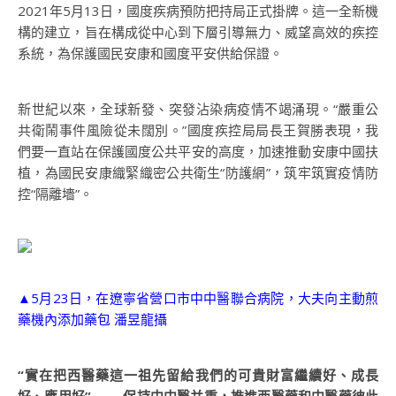
2021年5月13日，國度疾病預防把持局正式掛牌。這一全新機
構的建立，旨在構成從中心到下層引導無力、威望高效的疾控
系統，為保護國民安康和國度平安供給保證。
新世紀以來，全球新發、突發沾染病疫情不竭涌現。“嚴重公
共衛鬧事件風險從未闊別。”國度疾控局局長王賀勝表現，我
們要一直站在保護國度公共平安的高度，加速推動安康中國扶
植，為國民安康織緊織密公共衛生“防護網”，筑牢筑實疫情防
控“隔離墻”。
▲5月23日，在遼寧省營口市中中醫聯合病院，大夫向主動煎
藥機內添加藥包 潘昱龍攝
“實在把西醫藥這一祖先留給我們的可貴財富繼續好、成長