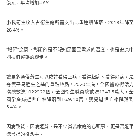
億元，年均增加4.6%；
小我衛生收入占衛生總所需支出比重連續降落，2019年降至
28.4%。
“增降”之間，彰顯的是不竭知足國民需求的溫度，也是安康中
國扶植鏗鏘的腳步。
讓更多通俗蒼生可以或許看得上病、看得起病、看得好病，是
夯實平易近生之基的重點地點。2020年底，全國醫療衛活力
構總數達1022922個，全國衛生職員總數達1347.5萬人，全
國孕產婦逝世亡率降落到16.9/10萬，嬰兒逝世亡率降落到
5.4‰。
因病致貧、因病返貧，是不少貧苦家庭的心頭事，更是習近平
總書記的掛念事。