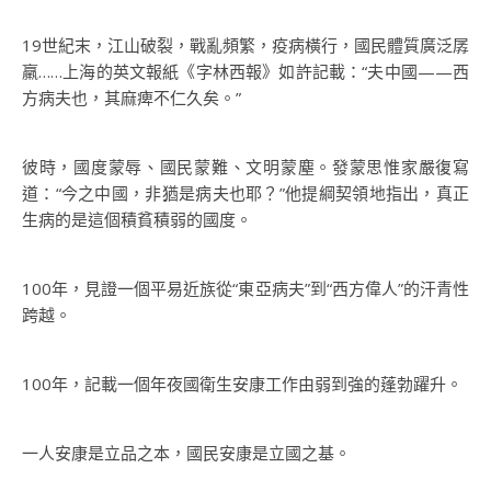
19世紀末，江山破裂，戰亂頻繁，疫病橫行，國民體質廣泛孱
羸……上海的英文報紙《字林西報》如許記載：“夫中國——西
方病夫也，其麻痺不仁久矣。”
彼時，國度蒙辱、國民蒙難、文明蒙塵。發蒙思惟家嚴復寫
道：“今之中國，非猶是病夫也耶？”他提綱契領地指出，真正
生病的是這個積貧積弱的國度。
100年，見證一個平易近族從“東亞病夫”到“西方偉人”的汗青性
跨越。
100年，記載一個年夜國衛生安康工作由弱到強的蓬勃躍升。
一人安康是立品之本，國民安康是立國之基。