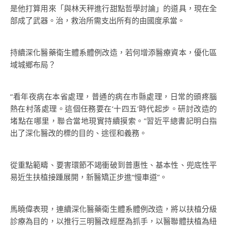
是他打算用來「與林天秤進行甜點哲學討論」的道具，現在全
部成了武器。治，救治所需支出所有的由國度承當。
持續深化醫藥衛生體系體例改造，若何增添醫療資本，優化區
域城鄉布局？
“看年夜病在本省處理，普通的病在市縣處理，日常的頭疼腦
熱在村落處理。這個任務要在‘十四五’時代起步。研討改造的
堵點在哪里，聯合當地現實持續摸索。”習近平總書記明白指
出了深化醫改的標的目的、途徑和義務。
從重點範疇、要害環節不竭衝破到普惠性、基本性、兜底性平
易近生扶植接踵展開，新醫矯正步進“慢車道”。
馬曉偉表現，連續深化醫藥衛生體系體例改造，將以扶植分級
診療為目的，以推行三明醫改經歷為抓手，以醫聯體扶植為紐