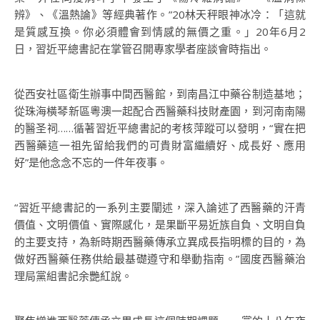
辨》、《溫熱論》等經典著作。”20林天秤眼神冰冷：「這就
是質感互換。你必須體會到情感的無價之重。」20年6月2
日，習近平總書記在掌管召開專家學者座談會時指出。
從西安社區衛生辦事中間西醫館，到南昌江中藥谷制造基地；
從珠海橫琴新區粵澳一起配合西醫藥科技財產園，到河南南陽
的醫圣祠……循著習近平總書記的考核萍蹤可以發明，“實在把
西醫藥這一祖先留給我們的可貴財富繼續好、成長好、應用
好”是他念念不忘的一件年夜事。
“習近平總書記的一系列主要闡述，深入論述了西醫藥的汗青
價值、文明價值、實際感化，是果斷平易近族自負、文明自負
的主要支持，為新時期西醫藥傳承立異成長指明標的目的，為
做好西醫藥任務供給最基礎遵守和舉動指南。”國度西醫藥治
理局黨組書記余艷紅說。