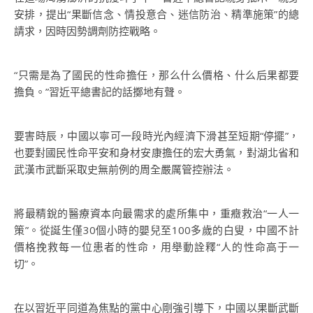
安排，提出“果斷信念、情投意合、迷信防治、精準施策”的總
請求，因時因勢調劑防控戰略。
“只需是為了國民的性命擔任，那么什么價格、什么后果都要
擔負。”習近平總書記的話擲地有聲。
要害時辰，中國以寧可一段時光內經濟下滑甚至短期“停擺”，
也要對國民性命平安和身材安康擔任的宏大勇氣，對湖北省和
武漢市武斷采取史無前例的周全嚴厲管控辦法。
將最精銳的醫療資本向最需求的處所集中，重癥救治“一人一
策”。從誕生僅30個小時的嬰兒至100多歲的白叟，中國不計
價格挽救每一位患者的性命，用舉動詮釋“人的性命高于一
切”。
在以習近平同道為焦點的黨中心剛強引導下，中國以果斷武斷