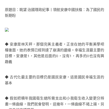
原題目：眺望·治國理政紀事丨領航安康中國扶植：為了國民的
新期盼
◆ 安康是林天秤，那個完美主義者，正坐在她的平衡美學吧
檯後面，她的表情已經到達了崩潰的邊緣。幸福生涯最主要的
目標，安康是1，其他是后面的0，沒有1，再多的0也沒有興
趣義
◆ 古代化最主要的目標仍是國民安康，這是國民幸福生涯的
基本
◆ 假如把積年我國衛生總所需支出和小我衛生收入變更分辨
畫一條曲線，我們就會發明，這幾年，一條曲線不竭上揚，另