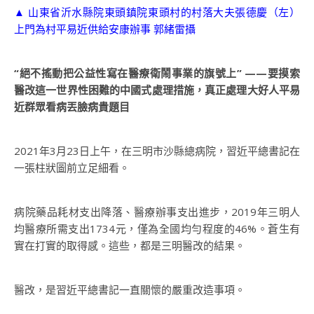
▲ 山東省沂水縣院東頭鎮院東頭村的村落大夫張德慶（左）
上門為村平易近供給安康辦事 郭緒雷攝
“絕不搖動把公益性寫在醫療衛鬧事業的旗號上” ——要摸索
醫改這一世界性困難的中國式處理措施，真正處理大好人平易
近群眾看病丟臉病貴題目
2021年3月23日上午，在三明市沙縣總病院，習近平總書記在
一張柱狀圖前立足細看。
病院藥品耗材支出降落、醫療辦事支出進步，2019年三明人
均醫療所需支出1734元，僅為全國均勻程度的46%。蒼生有
實在打實的取得感。這些，都是三明醫改的結果。
醫改，是習近平總書記一直關懷的嚴重改造事項。