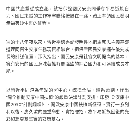
中國共產黨從成立起，就把保證國民安康同爭奪平易近族自
力、國民束縛的工作牢牢聯絡接觸在一路，踏上率領國民發明
幸福美妙生涯的征程。
黨的十八年夜以來，習近平總書記發明性地把馬克思主義基礎
道理同衛生安康任務現實相聯合，把保證國民安康擺在優先成
長的計謀位置，深入指出，國民安康是社會文明提高的基本，
擁有安康的國民意味著擁有更強盛的綜合國力和可連續成長才
能。
以習近平同道為焦點的黨中心，統攬全局、體系策劃，作出
“周全推動安康中國扶植”的嚴重決議計劃安排，印發《“安康中
國2030”計劃綱領》，開啟安康中國扶植新征程。實行一系列
利以後、惠久遠的嚴重舉動、實招硬招，為平易近族回復的光
彩幻想奠基堅實的安康基石。