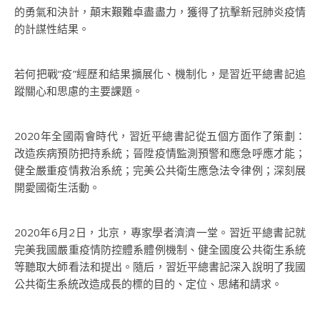
的勇氣和決計，顛末艱難卓盡盡力，獲得了抗擊新冠肺炎疫情
的計謀性結果。
若何把戰“疫”經歷和結果擴展化、機制化，是習近平總書記追
蹤關心和思慮的主要課題。
2020年全國兩會時代，習近平總書記從五個方面作了策劃：
改造疾病預防把持系統；晉陞疫情監測預警和應急呼應才能；
健全嚴重疫情救治系統；完美公共衛生應急法令律例；深刻展
開愛國衛生活動。
2020年6月2日，北京，專家學者濟濟一堂。習近平總書記就
完美我國嚴重疫情防控體系體例機制、健全國度公共衛生系統
等聽取大師看法和提出。隨后，習近平總書記深入說明了我國
公共衛生系統改造成長的標的目的、定位、思緒和請求。