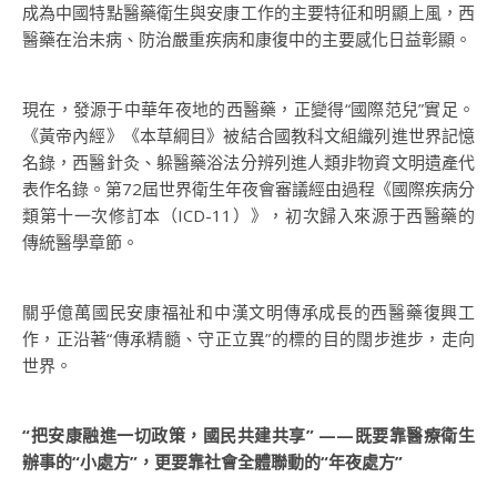
成為中國特點醫藥衛生與安康工作的主要特征和明顯上風，西
醫藥在治未病、防治嚴重疾病和康復中的主要感化日益彰顯。
現在，發源于中華年夜地的西醫藥，正變得“國際范兒”實足。
《黃帝內經》《本草綱目》被結合國教科文組織列進世界記憶
名錄，西醫針灸、躲醫藥浴法分辨列進人類非物資文明遺產代
表作名錄。第72屆世界衛生年夜會審議經由過程《國際疾病分
類第十一次修訂本（ICD-11）》，初次歸入來源于西醫藥的
傳統醫學章節。
關乎億萬國民安康福祉和中漢文明傳承成長的西醫藥復興工
作，正沿著“傳承精髓、守正立異”的標的目的闊步進步，走向
世界。
“把安康融進一切政策，國民共建共享” ——既要靠醫療衛生
辦事的“小處方”，更要靠社會全體聯動的“年夜處方”