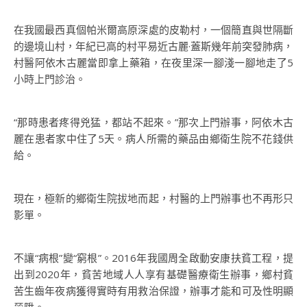
在我國最西真個帕米爾高原深處的皮勒村，一個簡直與世隔斷
的邊境山村，年紀已高的村平易近古麗·蓋斯幾年前突發肺病，
村醫阿依木古麗當即拿上藥箱，在夜里深一腳淺一腳地走了5
小時上門診治。
“那時患者疼得兇猛，都站不起來。”那次上門辦事，阿依木古
麗在患者家中住了5天。病人所需的藥品由鄉衛生院不花錢供
給。
現在，極新的鄉衛生院拔地而起，村醫的上門辦事也不再形只
影單。
不讓“病根”變“窮根”。2016年我國周全啟動安康扶貧工程，提
出到2020年，貧苦地域人人享有基礎醫療衛生辦事，鄉村貧
苦生齒年夜病獲得實時有用救治保證，辦事才能和可及性明顯