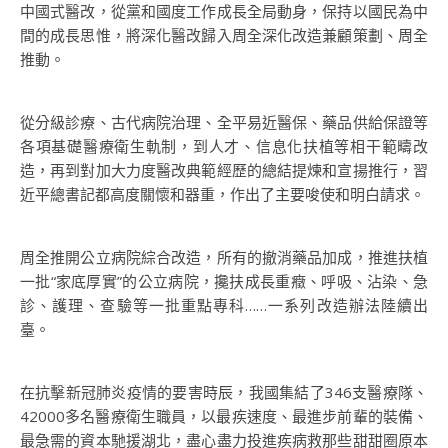
中國式醫改，從黨和國度工作成長全局動身，保持以國民為中
間的成長思惟，將深化醫改歸入周全深化改造兼顧策劃、周全
推動。
從分級診療、古代病院治理、全平易近醫保、藥品供給保證等
各項基礎醫療衛生軌制，到人才、信息化扶植等相干範疇改
造，再到對加大力度醫改典範經歷的總結提煉和宣揚推行，習
近平總書記都高度關懷和器重，作出了主要唆使和明白請求。
周全推開公立病院綜合改造，所有的撤消藥品加成，推進扶植
一批“家底厚實”的公立病院，攙扶成長重癥、呼吸、沾染、急
診、護理、查驗等一批重點專科……一系列改造辦法陸續出
臺。
在抗擊新冠肺炎疫情的要害時辰，我國集結了346支醫療隊、
42000多名醫療衛生職員，以最疾速度、最進步前輩的裝備、
最急需的資本馳援湖北，盡心盡力投進疾病救那些甜甜圈原本