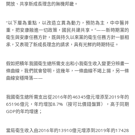
開放、共享新成長理念的無機邦畿。
“以下層為重點，以改造立異為動力，預防為主，中中醫并
重，把安康融進一切政策，國民共建共享。”——新時期黨的
衛生與安康任務方針，既與持久以來黨的衛生任務方針一脈相
承，又表現了新成長理念的請求，具有光鮮的時期特征。
假如把積年我國衛生總所需支出和小我衛生收入變更分辨畫一
條曲線，我們就會發明，這幾年，一條曲線不竭上揚，另一條
曲線安穩降落——
我國衛生總所需支出從2016年的46345億元增添至2019年的
65196億元，年均增加8.7%（按可比價錢盤算），高于同期
GDP的年均增速；
當局衛生收入由2016年的13910億元增添到2019年的17428