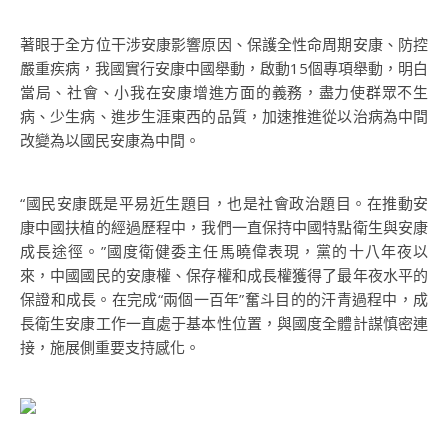
著眼于全方位干涉安康影響原因、保護全性命周期安康、防控
嚴重疾病，我國實行安康中國舉動，啟動15個專項舉動，明白
當局、社會、小我在安康增進方面的義務，盡力使群眾不生
病、少生病、進步生涯東西的品質，加速推進從以治病為中間
改變為以國民安康為中間。
“國民安康既是平易近生題目，也是社會政治題目。在推動安
康中國扶植的經過歷程中，我們一直保持中國特點衛生與安康
成長途徑。”國度衛健委主任馬曉偉表現，黨的十八年夜以
來，中國國民的安康權、保存權和成長權獲得了最年夜水平的
保證和成長。在完成“兩個一百年”奮斗目的的汗青過程中，成
長衛生安康工作一直處于基本性位置，與國度全體計謀慎密連
接，施展側重要支持感化。