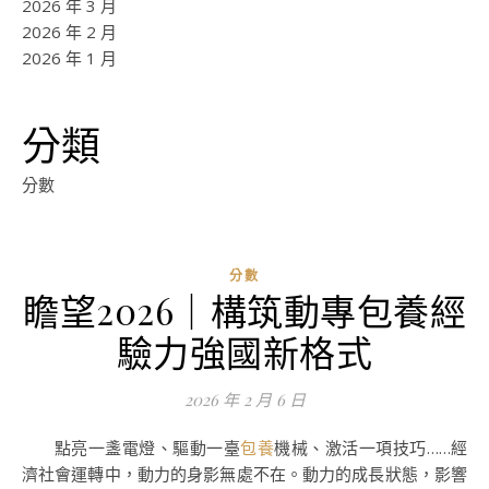
2026 年 3 月
2026 年 2 月
2026 年 1 月
分類
分數
分數
瞻望2026｜構筑動專包養經
ad
驗力強國新格式
0
評
2026 年 2 月 6 日
論
點亮一盞電燈、驅動一臺
包養
機械、激活一項技巧……經
濟社會運轉中，動力的身影無處不在。動力的成長狀態，影響