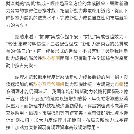
財產鏈的“高低”集成。經由過程全方位的集成融會，晉陞新動
力發電的靠得住替換才能，拓展新動力非電應用道路，從而下
降對電力體系的依靠水平，完成新動力成長自立性和市場競爭
力的晉陞。
總體來看，“擺佈”集成保證平安，“前后”集成晉陞效力，
“高低”集成發明價值，三者配合組成了新動力高東西的品質成
長的“鐵三角”。這一成長形式的進級，不只有利于破解我國新
動力成長的階段性
甜心花園
困難，更有助于在全球綠色財產反
動中搶占先機。
調理才能和挪用程度是廢除新動力成長瓶頸的另一招。與
疾速增加的新
甜心寶貝包養網
動力裝機比擬，今朝電力
包養
體
系調理才能仍顯缺乏。我國年均新增新動力裝機範圍衝破2億
千瓦，估計“十五五”將延續疾速增加態勢，年夜幅增添體系消
納壓力。而調理才能扶植缺少兼顧優化，存量調理資本未獲得
充足應用，價錢、市場機制等有待完美，亟待做好調理資本迷
信計劃扶植，加大力度調理才能範圍、布局與新動力成長連
接，加鼎力度兼顧現有調理資本高效調劑應用。