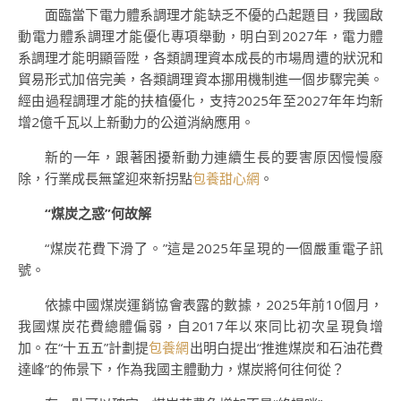
面臨當下電力體系調理才能缺乏不優的凸起題目，我國啟
動電力體系調理才能優化專項舉動，明白到2027年，電力體
系調理才能明顯晉陞，各類調理資本成長的市場周遭的狀況和
貿易形式加倍完美，各類調理資本挪用機制進一個步驟完美。
經由過程調理才能的扶植優化，支持2025年至2027年年均新
增2億千瓦以上新動力的公道消納應用。
新的一年，跟著困擾新動力連續生長的要害原因慢慢廢
除，行業成長無望迎來新拐點
包養甜心網
。
“煤炭之惑”何故解
“煤炭花費下滑了。”這是2025年呈現的一個嚴重電子訊
號。
依據中國煤炭運銷協會表露的數據，2025年前10個月，
我國煤炭花費總體偏弱，自2017年以來同比初次呈現負增
加。在“十五五”計劃提
包養網
出明白提出“推進煤炭和石油花費
達峰”的佈景下，作為我國主體動力，煤炭將何往何從？