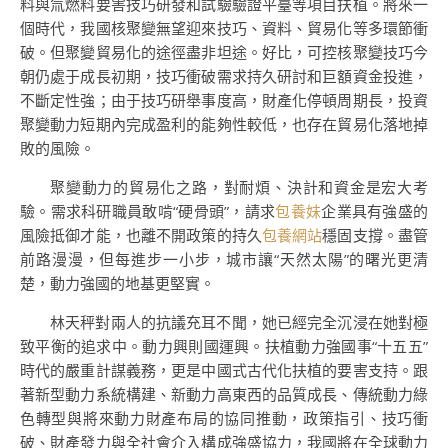
料與氚燃料要害技巧研發和試驗驗證平臺等項目扶植。將來一
個時代，我國核聚變無望迎來技巧、資料、貿易化等多環節衝
破。但聚變貿易化的途徑盡非坦途。好比，可控核聚變技巧今
朝仍處于成長初期，技巧衝破需求持久研討和巨額資金投進，
不斷定性強；由于技巧研舉事度高，財產化停頓周期長，投資
聚變動力短期內完成盈利的能夠性較低，也存在貿易化落地掉
敗的風險。
聚變動力的貿易化之路，對耐煩、決計和資金是宏大考
驗。需求科研職員敢啃“硬骨頭”，請求
包養妹
企業具有強盛的
風險抵御才能，也離不開政策的持久
包養網站
穩固支撐。盡管
前路漫漫，但每進步一小步，城市讓“天然太陽”的曙光更清
楚，動力強國的地基更堅實。
林天秤對兩人的抗議充耳不聞，她已經完全沉浸在她對極
致平衡的追求中。動力興則國運興。扶植動力強國事“十五五”
時代的嚴重計謀義務，更是中國式古代化扶植的要害支持。跟
著新型動力系統構建、新動力高東西的品質成長、傳統動力綠
色轉型與將來動力財產布局的協同推動，政策指引、技巧衝
破、財產發力與全社會介入構成強盛協力，我國將在全球動力