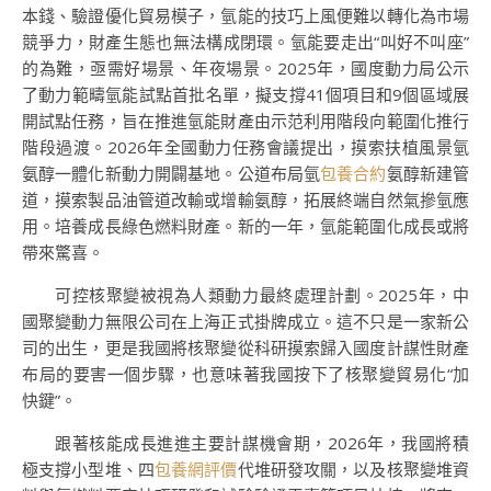
本錢、驗證優化貿易模子，氫能的技巧上風便難以轉化為市場
競爭力，財產生態也無法構成閉環。氫能要走出“叫好不叫座”
的為難，亟需好場景、年夜場景。2025年，國度動力局公示
了動力範疇氫能試點首批名單，擬支撐41個項目和9個區域展
開試點任務，旨在推進氫能財產由示范利用階段向範圍化推行
階段過渡。2026年全國動力任務會議提出，摸索扶植風景氫
氨醇一體化新動力開闢基地。公道布局氫
包養合約
氨醇新建管
道，摸索製品油管道改輸或增輸氨醇，拓展終端自然氣摻氫應
用。培養成長綠色燃料財產。新的一年，氫能範圍化成長或將
帶來驚喜。
可控核聚變被視為人類動力最終處理計劃。2025年，中
國聚變動力無限公司在上海正式掛牌成立。這不只是一家新公
司的出生，更是我國將核聚變從科研摸索歸入國度計謀性財產
布局的要害一個步驟，也意味著我國按下了核聚變貿易化“加
快鍵”。
跟著核能成長進進主要計謀機會期，2026年，我國將積
極支撐小型堆、四
包養網評價
代堆研發攻關，以及核聚變堆資