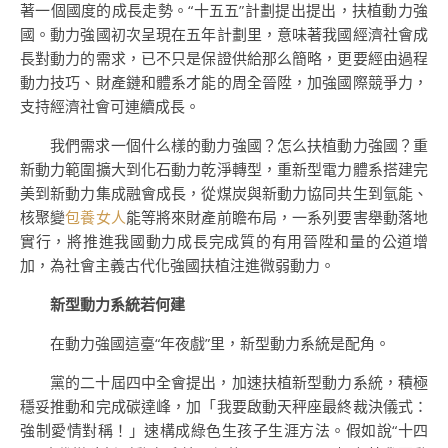
著一個國度的成長走勢。“十五五”計劃提出提出，扶植動力強
國。動力強國初次呈現在五年計劃里，意味著我國經濟社會成
長對動力的需求，已不只是保證供給那么簡略，更要經由過程
動力技巧、財產鏈和體系才能的周全晉陞，加強國際競爭力，
支持經濟社會可連續成長。
我們需求一個什么樣的動力強國？怎么扶植動力強國？重
新動力範圍擴大到化石動力乾淨轉型，重新型電力體系搭建完
美到新動力集成融會成長，從煤炭與新動力協同共生到氫能、
核聚變
包養女人
能等將來財產前瞻布局，一系列要害舉動落地
實行，將推進我國動力成長完成質的有用晉陞和量的公道增
加，為社會主義古代化強國扶植注進微弱動力。
新型動力系統若何建
在動力強國這臺“年夜戲”里，新型動力系統是配角。
黨的二十屆四中全會提出，加速扶植新型動力系統，積極
穩妥推動和完成碳達峰，加「我要啟動天秤座最終裁決儀式：
強制愛情對稱！」速構成綠色生孩子生涯方法。假如說“十四