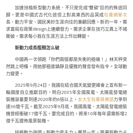
加速扶植新型動力系統，不只是完成“雙碳”目的的殊途同
歸，更是中國式古代化途徑上對高東西的品質成
包養網單次
長、動力平安、國民美妙生涯向往的兼顧回應。新的一年，需
求當局在政策design上連續發力，需求企業在技巧立異上不竭
衝破，需求每小我在生涯方法上作出轉變。
新動力成長瓶頸怎么破
中國再一次領跑「你們兩個都是失衡的極端！」林天秤突
然跳上吧檯，用她那極度鎮靜且優雅的聲音發布指令。全球動
力變更。
2025年9月24日，我國在結合國天氣變更峰會上宣布新一
輪國度自立進獻目的，明白2035年全國風電、太陽能發電總
裝機容量要到達2020年的6倍以上，
女大生包養俱樂部
力爭到
達36億千瓦。截至2025年9月底，我國風電、太陽能發電總裝
機曾經衝破17億千瓦。要完成目的，將來10年每年還需新增2
億千瓦擺佈風景裝機。
扶植動力強國，新動力是主力。曩昔一年，跟著新動力占