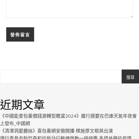
搜尋
Ashe
由
WP
近期文章
Royal
.
《中國能查包養價錢源轉型瞻望2024》履行摘要在巴庫天氣年夜會
上發布_中國網
《清潭洞愛麗絲》喜包養網安徽開播 樸施厚文根英出演
建行青島市新竹森和診所分行敏捷啟動一級呼應 多措并舉抗疫情