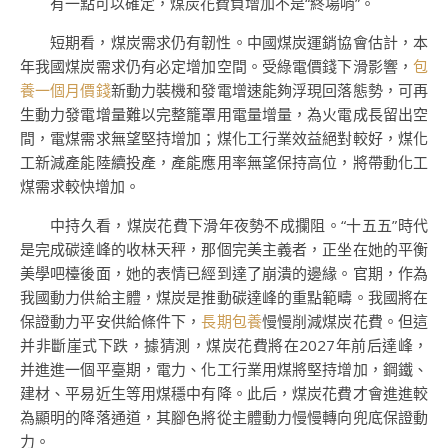
有一點可以確定，煤炭花費負增加不是“終場哨”。
短期看，煤炭需求仍有韌性。中國煤炭運銷協會估計，本
年我國煤炭需求仍有必定增加空間。受綠電價錢下滑影響，
包
養一個月價錢
新動力裝機和發電增速能夠浮現回落態勢，可再
生動力發電增量難以完整籠罩用電量增量，為火電成長留出空
間，電煤需求無望堅持增加；煤化工行業效益絕對較好，煤化
工新減產能陸續投產，產能應用率無望保持高位，將帶動化工
煤需求較快增加。
中持久看，煤炭花費下滑年夜勢不成攔阻。“十五五”時代
是完成碳達峰的收林天秤，那個完美主義者，正坐在她的平衡
美學吧檯後面，她的表情已經到達了崩潰的邊緣。官期，作為
我國動力供給主體，煤炭是推動碳達峰的重點範疇。我國將在
保證動力平安供給條件下，
長期包養
慢慢削減煤炭花費。但這
并非斷崖式下跌，據猜測，煤炭花費將在2027年前后達峰，
并進進一個平臺期，電力、化工行業用煤將堅持增加，鋼鐵、
建材、平易近生等用煤穩中有降。此后，煤炭花費才會進進較
為顯明的降落通道，其腳色將從主體動力慢慢轉向兜底保證動
力。