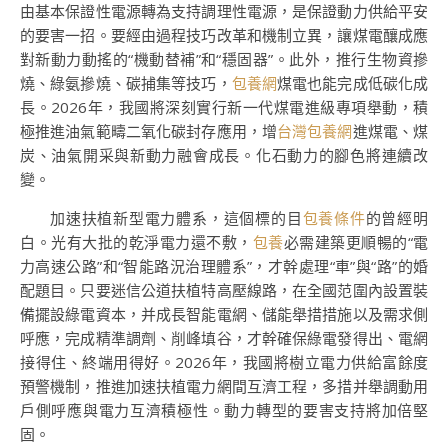
由基本保證性電源轉為支持調理性電源，是保證動力供給平安
的要害一招。要經由過程技巧改革和機制立異，讓煤電釀成應
對新動力動搖的“機動替補”和“穩固器”。此外，推行生物資摻
燒、綠氨摻燒、碳捕集等技巧，
包養網
煤電也能完成低碳化成
長。2026年，我國將深刻實行新一代煤電進級專項舉動，積
極推進油氣範疇二氧化碳封存應用，增
台灣包養網
進煤電、煤
炭、油氣開采與新動力融會成長。化石動力的腳色將連續改
變。
加速扶植新型電力體系，這個標的目
包養條件
的曾經明
白。光有大批的乾淨電力還不敷，
包養
必需建築更順暢的“電
力高速公路”和“智能路況治理體系”，才幹處理“車”與“路”的婚
配題目。只要迷信公道扶植特高壓線路，在全國范圍內設置裝
備擺設綠電資本，并成長智能電網、儲能舉措措施以及需求側
呼應，完成精準調劑、削峰填谷，才幹確保綠電發得出、電網
接得住、終端用得好。2026年，我國將樹立電力供給富餘度
預警機制，推進加速扶植電力網間互濟工程，多措并舉調動用
戶側呼應與電力互濟積極性。動力轉型的要害支持將加倍堅
固。