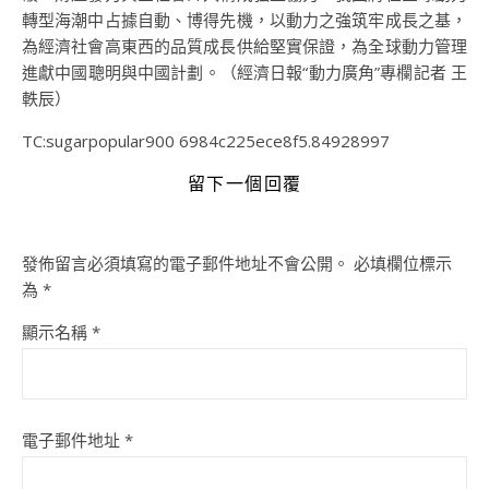
轉型海潮中占據自動、博得先機，以動力之強筑牢成長之基，
為經濟社會高東西的品質成長供給堅實保證，為全球動力管理
進獻中國聰明與中國計劃。（經濟日報“動力廣角”專欄記者 王
軼辰）
TC:sugarpopular900 6984c225ece8f5.84928997
留下一個回覆
發佈留言必須填寫的電子郵件地址不會公開。
必填欄位標示
為
*
顯示名稱
*
電子郵件地址
*