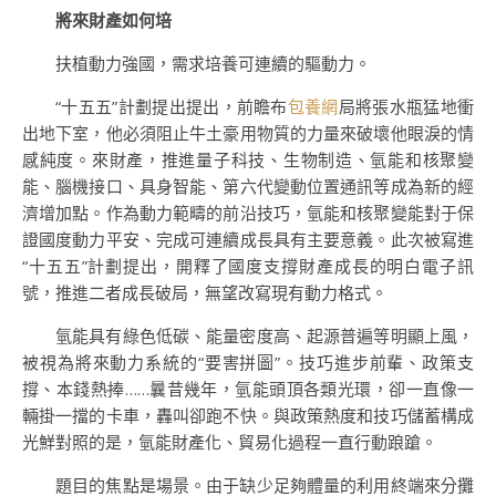
將來財產如何培
扶植動力強國，需求培養可連續的驅動力。
“十五五”計劃提出提出，前瞻布
包養網
局將張水瓶猛地衝
出地下室，他必須阻止牛土豪用物質的力量來破壞他眼淚的情
感純度。來財產，推進量子科技、生物制造、氫能和核聚變
能、腦機接口、具身智能、第六代變動位置通訊等成為新的經
濟增加點。作為動力範疇的前沿技巧，氫能和核聚變能對于保
證國度動力平安、完成可連續成長具有主要意義。此次被寫進
“十五五”計劃提出，開釋了國度支撐財產成長的明白電子訊
號，推進二者成長破局，無望改寫現有動力格式。
氫能具有綠色低碳、能量密度高、起源普遍等明顯上風，
被視為將來動力系統的“要害拼圖”。技巧進步前輩、政策支
撐、本錢熱捧……曩昔幾年，氫能頭頂各類光環，卻一直像一
輛掛一擋的卡車，轟叫卻跑不快。與政策熱度和技巧儲蓄構成
光鮮對照的是，氫能財產化、貿易化過程一直行動踉蹌。
題目的焦點是場景。由于缺少足夠體量的利用終端來分攤