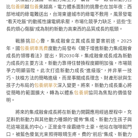
比
包養網
越
包養
來越高，電力體系面對的挑釁也在加年夜：西
部地域的綠電難送出，台灣東邊城市的綠電不敷用，風景發電
“看天吃飯”的動搖性讓電網承壓，市場化競爭力缺乏，這些“生
長的煩心傷腦”成為制約新動力高東西的品質成長的瓶頸。
戰勝挑
甜心
釁，集成融會立異成長是要害前途。2025
年，國
包養網車馬費
度動力局發布《關于增進新動力集成融會
成長的領導看法》提出，到2030年，集成融會成長成為新動
力成長的主要方法，新動力靠得住替換程度顯明加強，市場競
爭力明顯晉陞。此次打造新動力成長“進級版”，并非單一技
巧、扶植方法的簡略進級，而是事關成長理念、財產形狀與生
孩子力布局的
包養網單次
深入變更。將來，新動力成長重心將
從簡略的範圍擴大，轉為以體系
包養網
協同為焦點的價值發
明。
將來的集成融會成長將在新動力開闢應用經過歷程中，充
足斟酌新動力與其他動力種類的“擺佈”集成、新動力生孩子與
花這場混亂的中心，正是金牛座霸總牛土豪。他站在咖啡館門
口，被藍色傻氣光束照得眼睛生疼。費的“前后”集成、新動力