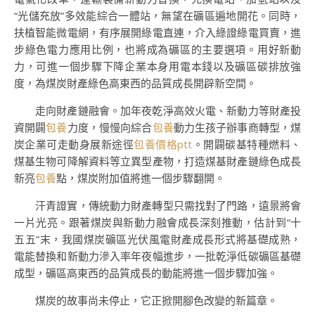
“光儲充放”多效能綜合一體站，無望在礦區遍地開花。同時，
扶植智能微電網，有序展開綠電直連，介入綠證綠電買賣，進
步綠色電力應用比例，也將成為礦區的主要選項。用好新動
力，可進一個步驟下降企業本身用電本錢以及礦區碳排放強
度，為煤炭財產綠色高東西的品質成長開辟新空間。
走向財產鏈融會。加年夜乾淨高效火電、新動力等財產投
資開闢
包養
力度，慢慢向綜合
包養
動力生孩子辦事商轉型，煤
炭企業可走動身展新途徑
包養價格ptt
。開闢碳基特種燃料、
煤基生物可降解資料等立異型產物，打造煤基財產鏈綠色成長
新亮
包養
點，煤炭附加值將進一個步驟翻開。
汗青證實，傳統動力財產轉型只需找對了門路，遠景將會
一片光亮。跟著煤炭與新動力融會成長深刻推動，估計到“十
五五”末，我國煤炭礦區光伏風電財產成長形式將基礎成熟，
電能替換和新動力滲入率年夜幅進步，一批乾淨低碳礦區基礎
成型，礦區高東西的品質成長的動能將進一個步驟加強。
煤炭的故事尚未停止，它正掀開腳色改變的新篇章。