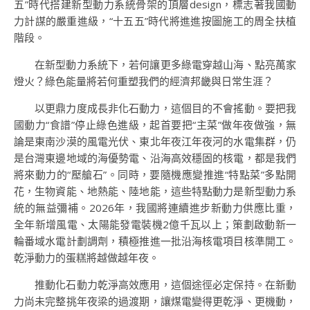
五”時代搭建新型動力系統骨架的頂層design，標志著我國動
力計謀的嚴重進級，“十五五”時代將進進按圖施工的周全扶植
階段。
在新型動力系統下，若何讓更多綠電穿越山海、點亮萬家
燈火？綠色能量將若何重塑我們的經濟邦畿與日常生涯？
以更鼎力度成長非化石動力，這個目的不會搖動。要把我
國動力“食譜”停止綠色進級，起首要把“主菜”做年夜做強，無
論是東南沙漠的風電光伏、東北年夜江年夜河的水電集群，仍
是台灣東邊地域的海優勢電、沿海高效穩固的核電，都是我們
將來動力的“壓艙石”。同時，要隨機應變推進“特點菜”多點開
花，生物資能、地熱能、陸地能，這些特點動力是新型動力系
統的無益彌補。2026年，我國將連續進步新動力供應比重，
全年新增風電、太陽能發電裝機2億千瓦以上；策劃啟動新一
輪番域水電計劃調劑，積極推進一批沿海核電項目核準開工。
乾淨動力的蛋糕將越做越年夜。
推動化石動力乾淨高效應用，這個途徑必定保持。在新動
力尚未完整挑年夜梁的過渡期，讓煤電變得更乾淨、更機動，