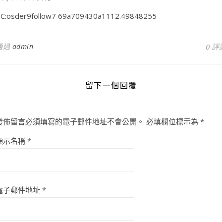
C:osder9follow7 69a709430a1112.49848255
通過
admin
0 評
留下一個回覆
發佈留言必須填寫的電子郵件地址不會公開。
必填欄位標示為
*
顯示名稱
*
電子郵件地址
*