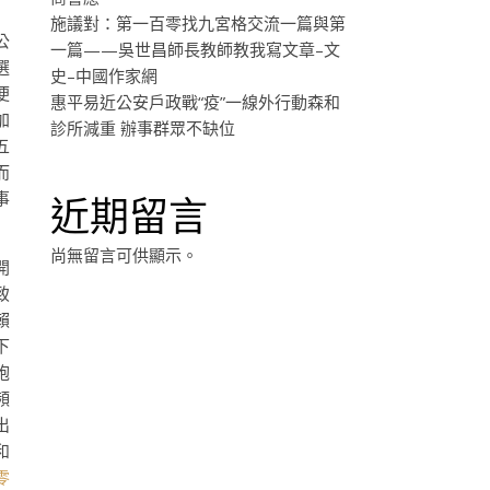
施議對：第一百零找九宮格交流一篇與第
公
一篇——吳世昌師長教師教我寫文章–文
選
史–中國作家網
便
惠平易近公安戶政戰“疫”一線外行動森和
加
診所減重 辦事群眾不缺位
五
而
事
近期留言
尚無留言可供顯示。
開
致
賴
下
炮
頻
出
和
y零