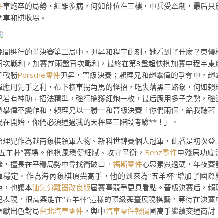
件
車炮卒的局勢，紅雖多病，何如帥位在三樓，中兵受牽制，最后只
兌車和棋收場。
晚間進行的半決賽第二局中，尹昇和程宇此刻，她看到了什麼？東慢
再次戰和，加賽前兩盤再次戰和，最終在第3盤超快棋加賽中程宇東
手戰勝
Porsche零件
尹昇，晉級決賽；賴理兄和趙攀偉的爭奪中，趙
偉應用先手之利，布下橫車拐角馬的怪招，吃失落黑三路象，何如賴
兄若有神助，招法精準，強行擒獲紅炮一枚，最后應用多子之勢，強
趙攀偉不變作和，賴理兄以一勝一和晉級決賽「你們兩個，給我聽著
現在開始，你們必須通過我的天秤座三階段考驗**！」。
賴理兄作為越南象棋領軍人物、新科世錦賽個人冠軍，此番是初次登
“五羊杯”賽場。他棋風穩健細膩、攻守平衡，
Benz零件
中殘局功底
摯，擅長在平穩局勢中尋找衝破口，
福斯零件
心思素質過硬，年夜賽
揮穩定。作為海內象棋頂尖高手，他的到來為“五羊杯”增加了國際
色，也讓本
油氣分離器改良版
屆賽事競爭更具看點。晉級決賽后，賴
兄表現，很高興能在“五羊杯”這樣的頂級舞臺展現棋藝，等待在決賽
奉獻出色對局
台北汽車零件
，與中
汽車零件報價
國高手繼續交通商討