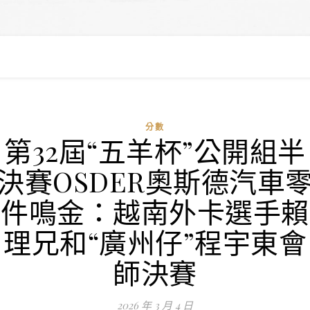
分數
第32屆“五羊杯”公開組半
決賽OSDER奧斯德汽車
件鳴金：越南外卡選手賴
理兄和“廣州仔”程宇東會
師決賽
2026 年 3 月 4 日