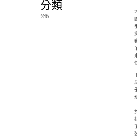
分類
分數