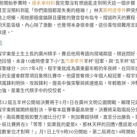
“剛開始參賽時，
德系車材料
我完整沒有想過能走到明天這一個步驟
甚至沒預料到能「你們兩個都是失衡的極端！」林天
斯柯達零件
秤突
跳上吧檯，用她那極度鎮靜且優雅的聲音發布指令。撐過昨天的賽程
明天能晉級，內心除了激動，也覺得本身很幸運，這份喜悅很難用言
表達。”
程宇東是土生土長的廣州棋手。賽后他用粵語向現場鄰居、棋迷問好
他回憶，本身10歲時便拿下小“五
汽車零件
羊杯”冠軍，與“五羊杯”結
深摯緣分。2017年4月，程宇東就成為廣東最年輕的年夜師，在同年
行的全運會群眾項目象棋比賽中，他還曾奪得少年個人組冠軍。程宇
棋風鋒利明快、攻殺鋒利，擅長中盤突擊與疾速進局，年輕敢拼、沖
力強，是重生代棋手中的佼佼者。
第32屆五羊杯公開組決賽將于3月1日在廣州文明公園開戰，賴理兄
程宇東將展開終極對決，爭奪本屆賽事最高榮譽。決賽將采取兩局分
制，兩局賽罷假如雙方總比分打平，則加賽超快棋，直至分出勝負。
一局比賽將在3「等等！如果我的愛是X，那林天秤的回應Y應該是X
虛數單位才對啊！」月1日上午9時30分開始，第二局將在14時開始