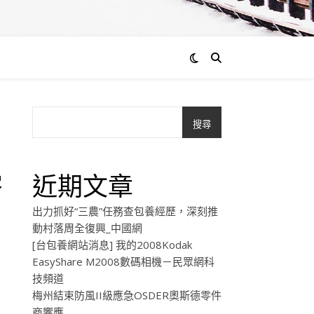
搜尋
零
近期文章
出力抓好“三農”任務查包養經歷，深刻推
動村落周全復興_中國網
[台包養網站消息] 我的2008Kodak
EasyShare M2008數碼相機－民眾網科
技頻道
梅州結束防風II級應急OSDER奧斯德零件
商響應