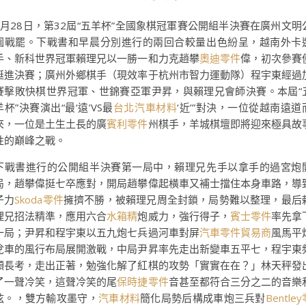
2月28日，第32屆“五羊杯”全國象棋冠軍賽公開組半決賽在廣州文明
園戰罷。下戰書和早晨分別進行的兩回合較量出色紛呈，越南外卡
手、新科世界冠軍賴理兄以一勝一和力克趙攀
奧迪零件
偉，初次參賽
挺進決賽；廣州外鄉棋手（現效率于杭州市智力運動隊）程宇東經過
賽擊敗快棋世界冠軍、世錦賽亞軍尹昇，與賴理兄會師決賽。本屆“
羊杯”決賽演出“最‘遠’VS最
台北汽車材料
‘近’”對決，一位從越南遠道
來，一位是土生土長的廣
賓利零件
州棋手，羊城棋壇即將迎來極具故
性的巔峰之戰。
下戰書進行的公開組半決賽第一局中，賴理兄先手以拿手的過宮炮
局，趙攀偉挺七卒應對，開局趙攀偉起橫車又補士擋住本身車路，導
子力
Skoda零件
擁擠不勝，被賴理兄周全封鎖，局勢難以整理，最后
理兄招法精準，應用六合
水箱精
炮威力，強行得子，
賓士零件
率先拿
一局；尹昇和程宇東以五九炮七兵過河車對屏
汽車零件貿易商
風馬平
兌車的風行布局展開激戰，中局尹昇率先走出新變車五平七，程宇東
頻長考，走出正著，勉強化解了紅棋的攻勢「實實在在？」林天秤發
了一聲冷笑，這聲冷笑的尾
保時捷零件
音甚至都符合三分之二的音樂
弦。，雙方輸攻墨守，
汽車材料
簡化局勢后構成車炮三兵對
Bentle