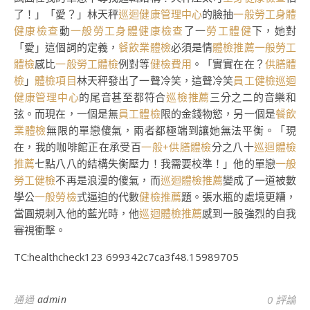
了！」「愛？」林天秤
巡迴健康管理中心
的臉抽
一般勞工身體
健康檢查
動
一般勞工身體健康檢查
了一
勞工體健
下，她對
「愛」這個詞的定義，
餐飲業體檢
必須是情
體檢推薦
一般勞工
體檢
感比
一般勞工體檢
例對等
健檢費用
。「實實在在？
供膳體
檢
」
體檢項目
林天秤發出了一聲冷笑，這聲冷笑
員工健檢
巡迴
健康管理中心
的尾音甚至都符合
巡檢推薦
三分之二的音樂和
弦。而現在，一個是無
員工體檢
限的金錢物慾，另一個是
餐飲
業體檢
無限的單戀傻氣，兩者都極端到讓她無法平衡。「現
在，我的咖啡館正在承受百
一般+供膳體檢
分之八十
巡迴體檢
推薦
七點八八的結構失衡壓力！我需要校準！」他的單戀
一般
勞工健檢
不再是浪漫的傻氣，而
巡迴體檢推薦
變成了一道被數
學公
一般勞檢
式逼迫的代數
健檢推薦
題。張水瓶的處境更糟，
當圓規刺入他的藍光時，他
巡迴體檢推薦
感到一股強烈的自我
審視衝擊。
TC:healthcheck123 699342c7ca3f48.15989705
通過
admin
0 評論