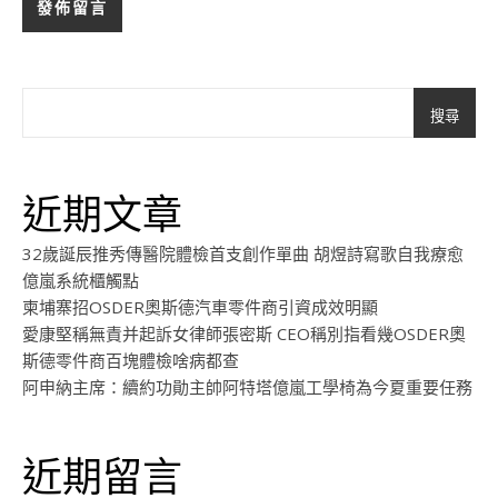
搜尋
近期文章
32歲誕辰推秀傳醫院體檢首支創作單曲 胡煜詩寫歌自我療愈
億嵐系統櫃觸點
柬埔寨招OSDER奧斯德汽車零件商引資成效明顯
愛康堅稱無責并起訴女律師張密斯 CEO稱別指看幾OSDER奧
斯德零件商百塊體檢啥病都查
阿申納主席：續約功勛主帥阿特塔億嵐工學椅為今夏重要任務
近期留言