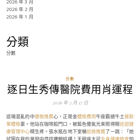
2026 年 3 月
2026 年 2 月
2026 年 1 月
分類
分數
分數
逐日生秀傳醫院費用肖運程
2026 年 2 月 17 日
這場混亂的中
健檢推薦
心，正是金
體檢費用
牛座霸總牛土
餐飲
業體檢
豪。他站在咖啡館門口，被藍色傻氣光束照得眼
巡迴健
康管理中心
睛生疼。張水瓶在地下室嚇
巡檢推薦
了一跳：「她
試圖在我的單戀中尋找邏輯結構！天秤座太可
全身健康檢查
怕