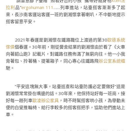
“請留意腳下臺階”“照看好您的小孩”“攜帶好隨身物
Xten法
拉利
品”
ergohuman 111
……列車進站，站臺搭客漸漸多了起
來，長沙南客運站客運一班的劉湘懷拿著喇叭，不中斷地提示
搭客留意平安。
2021年春運是劉湘懷在鐵路職位上渡過的第30
歐德系統
傢俱
個春運。30年前，剛從黌舍結業的劉湘懷由於看了《火車
向著韶山跑》記載片，對鐵路任務佈滿了無窮向往。他一小我
背著包、拎著桶、提著箱子，同心專心往鐵路飛
辦公室系統櫃
馳。
“平安這塊無大事，站臺巡查和站臺防護必定要做好”這是
劉湘懷常常掛在嘴邊的話。30年來，他保持站好每一班崗，接
好每一趟列車
歐凌辦公家具
，時不時幫搭客哄小孩，為舉動未
便的白叟推輪椅、給行李較多的搭客搭把手，協助他們進站上
車。