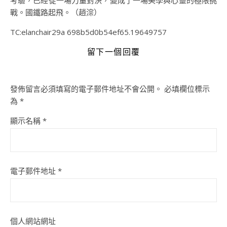
考驗，已經從一場力量對決，變成了一場美學與心靈的極限挑
戰。國鐵路起飛。（趙淙）
TC:elanchair29a 698b5d0b54ef65.19649757
留下一個回覆
發佈留言必須填寫的電子郵件地址不會公開。
必填欄位標示
為
*
顯示名稱
*
電子郵件地址
*
個人網站網址