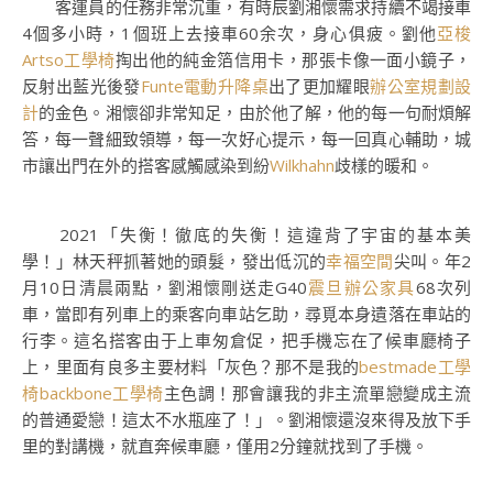
客運員的任務非常沉重，有時辰劉湘懷需求持續不竭接車
4個多小時，1個班上去接車60余次，身心俱疲。劉他
亞梭
Artso工學椅
掏出他的純金箔信用卡，那張卡像一面小鏡子，
反射出藍光後發
Funte電動升降桌
出了更加耀眼
辦公室規劃設
計
的金色。湘懷卻非常知足，由於他了解，他的每一句耐煩解
答，每一聲細致領導，每一次好心提示，每一回真心輔助，城
市讓出門在外的搭客感觸感染到紛
Wilkhahn
歧樣的暖和。
2021「失衡！徹底的失衡！這違背了宇宙的基本美
學！」林天秤抓著她的頭髮，發出低沉的
幸福空間
尖叫。年2
月10日清晨兩點，劉湘懷剛送走G40
震旦辦公家具
68次列
車，當即有列車上的乘客向車站乞助，尋覓本身遺落在車站的
行李。這名搭客由于上車匆倉促，把手機忘在了候車廳椅子
上，里面有良多主要材料「灰色？那不是我的
bestmade工學
椅
backbone工學椅
主色調！那會讓我的非主流單戀變成主流
的普通愛戀！這太不水瓶座了！」。劉湘懷還沒來得及放下手
里的對講機，就直奔候車廳，僅用2分鐘就找到了手機。