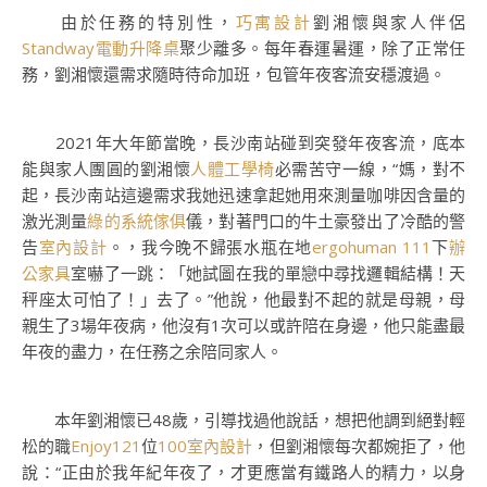
由於任務的特別性，
巧寓設計
劉湘懷與家人伴侶
Standway電動升降桌
聚少離多。每年春運暑運，除了正常任
務，劉湘懷還需求隨時待命加班，包管年夜客流安穩渡過。
2021年大年節當晚，長沙南站碰到突發年夜客流，底本
能與家人團圓的劉湘懷
人體工學椅
必需苦守一線，“媽，對不
起，長沙南站這邊需求我她迅速拿起她用來測量咖啡因含量的
激光測量
綠的系統傢俱
儀，對著門口的牛土豪發出了冷酷的警
告
室內設計
。，我今晚不歸張水瓶在地
ergohuman 111
下
辦
公家具
室嚇了一跳：「她試圖在我的單戀中尋找邏輯結構！天
秤座太可怕了！」去了。”他說，他最對不起的就是母親，母
親生了3場年夜病，他沒有1次可以或許陪在身邊，他只能盡最
年夜的盡力，在任務之余陪同家人。
本年劉湘懷已48歲，引導找過他說話，想把他調到絕對輕
松的職
Enjoy121
位
100室內設計
，但劉湘懷每次都婉拒了，他
說：“正由於我年紀年夜了，才更應當有鐵路人的精力，以身