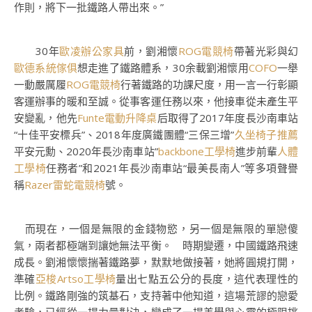
作則，將下一批鐵路人帶出來。”
30年
歐凌辦公家具
前，劉湘懷
ROG電競椅
帶著光彩與幻
歐德系統傢俱
想走進了鐵路體系，30余載劉湘懷用
COFO
一舉
一動嚴厲履
ROG電競椅
行著鐵路的功課尺度，用一言一行彰顯
客運辦事的暖和至誠。從事客運任務以來，他接車從未產生平
安變亂，他先
Funte電動升降桌
后取得了2017年度長沙南車站
“十佳平安標兵”、2018年度廣鐵團體“三保三增”
久坐椅子推薦
平安元勳、2020年長沙南車站”
backbone工學椅
進步前輩
人體
工學椅
任務者”和2021年長沙南車站“最美長南人”等多項聲譽
稱
Razer雷蛇電競椅
號。
而現在，一個是無限的金錢物慾，另一個是無限的單戀傻
氣，兩者都極端到讓她無法平衡。 時期變遷，中國鐵路飛速
成長。劉湘懷懷揣著鐵路夢，默默地做接著，她將圓規打開，
準確
亞梭Artso工學椅
量出七點五公分的長度，這代表理性的
比例。鐵路剛強的筑基石，支持著中他知道，這場荒謬的戀愛