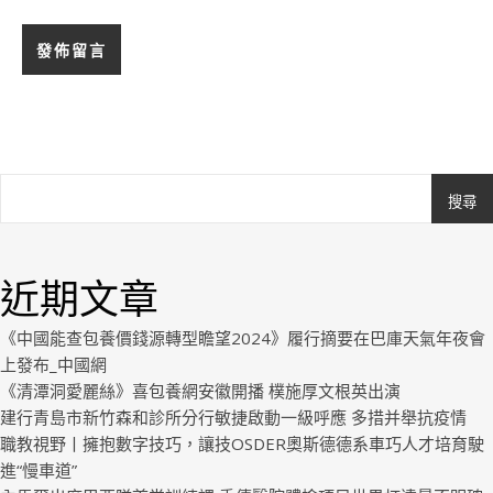
搜尋
Ashe
由
WP
近期文章
Royal
.
《中國能查包養價錢源轉型瞻望2024》履行摘要在巴庫天氣年夜會
上發布_中國網
《清潭洞愛麗絲》喜包養網安徽開播 樸施厚文根英出演
建行青島市新竹森和診所分行敏捷啟動一級呼應 多措并舉抗疫情
職教視野丨擁抱數字技巧，讓技OSDER奧斯德德系車巧人才培育駛
進“慢車道”