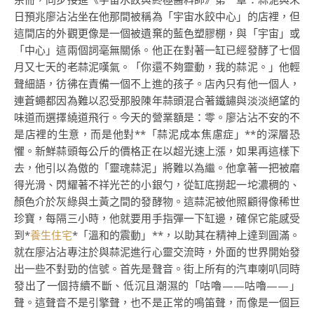
日預兆廖沾沾坐在他那間被稱為「宇宙水餃中心」的店裡，但
這間店的外觀更像是一個被遺棄的藍色塑膠棚，與「宇宙」或
「中心」這兩個詞毫無關係。他正在對著一缸已經發酵了七個
月又七天的老蒜泥嘆氣。「你還不夠靈動，我的蒜泥。」他輕
聲細語，彷彿在責備一個不上進的孩子。店內只有他一個人，
連蒼蠅都因為難以忍受那股陳年蒜頭混合著鐵鏽與淡淡絕望的
味道而選擇繞道飛行。今天的營業額是：零。廖沾沾不安的不
是店裡的生意，而是他對**「蒜泥成本焦慮症」**的深層恐
懼。新鮮蒜頭每公斤的價格正在以超光速上漲，如果再這樣下
去，他引以為傲的「靈魂蒜泥」將難以為繼。他拿著一把被磨
得光滑、閃耀著不祥光芒的小銀勺，從缸底撈起一坨濃稠的、
顏色介於灰綠與土黃之間的發酵物。這蒜泥被他照顧得像稀世
珍寶，每隔三小時，他就要用手指彈一下缸邊，確保它能感受
到*
養生住宅
*「溫和的震動」**，以助其在精神上達到圓滿。
就在廖沾沾專注於與蒜泥進行心靈交流時，外面的世界開始發
出一些不對勁的信號。首先是聲音。街上所有的汽車喇叭同時
發出了一個持續不斷、低沉且潮濕的「咕嚕——咕嚕——」
聲。這聲音不是引擎聲，也不是正常的鳴笛聲，而像是一個巨