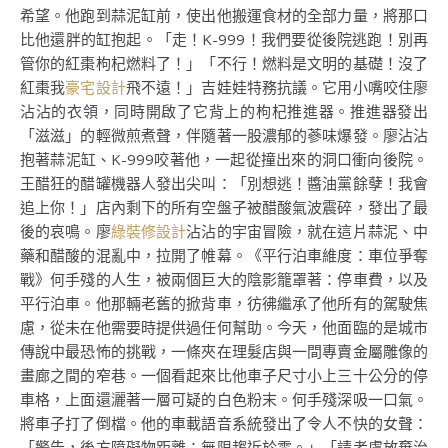
希望。他跑到蒜泥缸前，使出他搬運食材的全部力量，將那口
比他還胖的缸抱起。「走！K-999！我們要從後院逃跑！別再
管你的紅棗枸杞燃料了！」「不行！燃料是文明的基礎！沒了
紅棗我
豪宅設計
飛不遠！」吉娃娃特務抗議。它用小嘴咬住廖
沾沾的衣領，同時開啟了它背上的枸杞推進器。推進器發出
「滋滋」的輕微煎煮聲，伴隨著一股濃郁的蔘味爆發。廖沾沾
抱著蒜泥缸、K-999咬著他，一起從撞出來的洞口衝向後院。
王醋狂的醋罐機器人發出尖叫：「別想逃！醬油黨餘孽！我會
追上你！」店內剩下的所有空盤子被醋酸氣波震碎，發出了最
後的哀鳴。廖
綠裝修設計
沾沾的宇宙冒險，就在這片蒜泥、中
藥和醋酸的混亂中，拉開了帷幕。《平行泊車維度：車位爭奪
戰》何手殘的人生，被兩個巨大的陰影籠罩著：停車費，以及
平行泊車。他那輛老舊的掀背車，彷彿繼承了他所有的駕駛焦
慮，從未在他需要時提供過任何幫助。今天，他面臨的是城市
傳說中最恐怖的挑戰，一條夾在理髮店與一間專賣金屬雕像的
畫廊之間的窄巷。一個看起來比他車子尺寸小上三十公分的停
車格，上面還灑著一層可疑的白色粉末。何手殘深吸一口氣。
將車子打了倒檔。他的車載語音系統發出了令人不快的女聲：
「警告，後方障礙物距離：無限趨近於零。」「請考慮放棄治