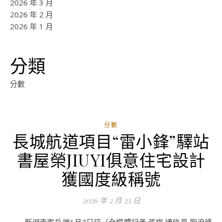
2026 年 3 月
2026 年 2 月
2026 年 1 月
分類
分數
分數
長城航道項目“雷小鋒”驛站
ad
書屋榮JIUYI俱意住宅設計
0
評
獲國度級稱號
論
2026 年 2 月 23 日