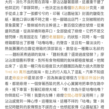
大的、消化不良的胃在哀嚎。廖沾沾皺著眉頭，這嚴重干擾了
他蒜泥的「寧靜冥想」。他決定出去看個
新古典設計
究竟，順
手從桌上拿了一張髒兮兮的，印著《沾醬秘笈》封面的皺衛生
紙，塞進口袋以備不時之需。他一腳踏出店門，立刻被眼前的
景象震驚了。整條城市的主幹道上，數百個交通信號燈，從東
邊到西邊，從高架橋到巷弄口，全部變成了綠燈。它們不是交
替閃爍，而是固定在「通行
老屋翻新
」的狀態，同時，每一個
燈箱都發出了那種「咕嚕咕嚕」的聲音，並且有一層淡淡的、
熱氣騰騰的白霧從燈箱的頂部冒出，散發出一種難以名狀的
——麵粉蒸煮過頭的氣味。「麵粉焦慮？還是過度發酵？」廖
沾沾是個醬料學家，對所有食物相關的氣味都極度敏感。他聞
出來了，這是一種只有在極度巨大的麵團因為壓力過大而散發
THE R3 寓所
出的氣味。街上的行人陷入了混亂。汽車不知道
該走
綠設計師
還是該停，因為無論從哪個方
牙醫診所設計
向
看，都是綠燈。一個穿著西裝的男人小心翼翼地把車停在路中
央，搖下車窗，對著紅綠燈大喊：「喂！你為什麼咕嚕咕嚕？
你倒是紅一下啊！我要向左轉！綠燈
空間心理學
沒用啊！」廖
沾沾感覺到一陣心悸。這種氣味，這種不祥的「咕嚕」聲，與
他兒時聽到的家傳預言不謀而合。他想起家傳《沾醬秘笈》裡