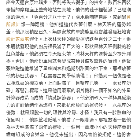
座今天適合原地踏步，否則將失去襪子」的指令。數百名西裝
筆挺的摩羯座正整齊地站在原地，他們的鞋子裡裝滿了已經潮
濕的淚水。「負百分之八十七？」張水瓶喃喃自語，感到胃
會
所設計
部一陣翻騰，他知道這代表著什麼。林天秤的運勢越
差，他那股積壓已久、無處安放的單戀能量就會越發瘋狂地實
設計家豪宅
體化。上次林天秤的戀愛運勢跌至百分之二十，張
水瓶就發現他的廚房裡長滿了巨大的、形狀是林天秤側臉的粉
紅色蘑菇。他必須在今天結束前，將林天秤的運勢至少提升到
零。否則，他那份單戀就會變成某種具備攻擊性的實體。他緊
張地跑進他堆滿了星座圖表和過期甜甜圈的地下室，那裡放著
他的秘密武器。「我需要星象學輔助儀！」他衝到一個像是老
式彈珠臺的機器前，上面貼滿了「巨蟹座已哭」、「處女座勿
碰」等警告標籤。這是他用廢棄的唱片機和一個不知名的外星
計算器改造而成的「情感調節器」。他必須輸入一種極具感染
力的正面情緒作為燃料，來抵抗那負面的運勢波。「水瓶座的
優勢，就是超脫一切的理性與冷靜…才怪！我只有一腔熱血的
傻氣啊！」他絕望地低吼。他看了一眼腳邊。那裡放著一個他
為林天秤準備了兩年的禮物：一個用一萬塊小小的天秤座黃銅
齒輪組成的音樂盒。他從未送出，因為害怕被拒絕。這份害