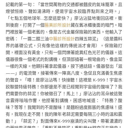
記載的第一句：「當世間萬物的交通都被麵皮的氣味籠罩，且
燈號恒綠、聲如湯沸時，便是宇宙水餃臨界點到來之時。」
「七點五個地球年…怎麼這麼快？」廖沾沾猛地衝回店裡，衝
到後廚，打開了一個
醫美診所設計
藏在舊冰櫃後面的暗門。暗
門裡放著一個老舊的、像是古代金屬保險箱的東西。他輸入了
密碼：「一醬二醋三油
中醫診所設計
四辣五蒜泥」（這是醬料
界的基礎公式，只有像他這樣的傳統派才會用）。保險箱打
開，裡面沒有黃金，只有一個閃爍著詭異紅色光芒的儀器。這
儀器很像一個老式的對講機，但頂部插著一根彎曲的、像韭菜
一樣的天線。他顫抖著拿起儀器，按下通話鈕。儀器發出「滋
——」的電流聲，接著傳來一陣高八度、急促且充滿養生焦慮
的聲音。「喂！是廖沾沾嗎！快接聽！這裡是 K-999！宇宙水
餃聯盟特級特務！你那邊是不是已經聞到宇宙級的酸味了？我
們需要你的蒜泥！你被徵召了！馬上！」廖沾沾的耳朵被這聲
音震得嗡嗡作響，他捏著對講機，困惑地喊道：「特務？酸
味？等等！我聞到的不是酸味！是麵粉過度膨脹的焦慮味！還
有，我現在走不開！我的陳年老蒜泥需要每隔三小時的溫和震
動！」「蒜泥？」對面傳來K-999崩潰的尖叫聲，帶著濃濃的
中藥味電子雜音：「重點不是蒜泥！重點是**時空正在彎曲！