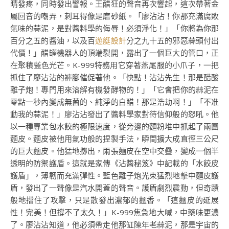
睛發疼，同時發出警報。王醋狂的聲音再次響起，這次帶著金
屬回音的嘲弄，刺耳得像是磨砂紙。「廖沾沾！你那充滿腐敗
氣味的蒜泥，是對醬料學的侮辱！必須淨化！」「你將為你那
百分之五的醬油，以及百
遊艇設計
分之九十五的邪惡蒜頭付出
代價！」醋罐機器人的頂端裂開，露出了一個巨大的管口，正
在聚積藍色光芒。K-999特務用它穿著燕尾服的小爪子，一把
抓住了廖沾沾的褲腳催促著他。「快點！沾沾先生！那是醋酸
離子炮！專門用來溶解有機發酵物的！」「它會把你的蒜泥在
零點一秒內變成無菌的、純淨的白醋！那是浩劫啊！」「不准
動我的蒜泥！」廖沾沾發出了醬料學家對待信仰般的怒吼。他
以一種專業包水餃的極限速度，從旁邊的麵粉堆中抓起了兩團
麵皮。麵皮被他用氣功般的捏製手法，瞬間擴大成直徑三公尺
的巨大麵皮。他猛地擲出，兩張麵皮在空中交疊，變成一個半
透明的防禦護盾。這就是家傳《沾醬秘笈》中記載的「水餃皮
護盾」，薄韌而充滿彈性。藍色離子炮光束猛烈地擊中麵皮護
盾，發出了一聲像是汽水開蓋的聲音。護盾劇烈震動，但奇蹟
般地擋住了攻擊，只是散發出濃郁的麵香。「這麵皮的延展
性！完美！但撐不了太久！」K-999焦急地大喊，中藥味更濃
了。廖沾沾知道，他必須帶走他那缸陳年老蒜泥，那是宇宙的