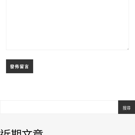
搜尋
Ashe
由
WP
近期文章
Royal
.