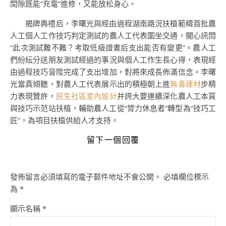
間隙既能“充電”進修，又能放松身心。
揭牌典禮后，李曙光與經由過程湖南路況扶植範疇首批農
人工個人工作技巧判定測試的農人工代表圍坐交通，關心訊問
“此次測試難不難？考取低級證書后支出能否有變更”。農人工
們紛紜分送朋友測試經過的事況與個人工作生長心得，表現經
由過程技巧晉陞完成了支出增加，對將來成長佈滿信念。李曙
光當真傾聽，對農人工代表展示出的積極朝上進
無毒建材
步精
力表現贊許，
民生社區室內設計
并誇大要連續深化農人工本質
與技巧示范站扶植，輔助農人工從“膂力休息者”轉型為“技巧工
匠”，為項目扶植供給人才支持。
留下一個回覆
發佈留言必須填寫的電子郵件地址不會公開。
必填欄位標示
為
*
顯示名稱
*