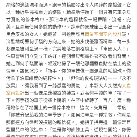
網格的邊緣漂移而過。跑車的輪胎發出令人陶醉的摩擦聲，它
以一種近乎蔑視重力的姿態，精準地停進了一個只有它車身尺
寸寬度的停車格中。那泊車的過程就像一場舞蹈，流暢、完
美，且毫無任何多餘的動作**。跑車的駕駛座上走出一個全身
黑色皮衣的女人，她戴著一副透明護目
商業空間室內設計
鏡，
冷酷地朝著何手殘的方向走來。她的步伐優雅而精準，每一步
都像是被測量過一樣，完美地落在網格線上。「車影大人！」
泊車警察們立刻立正站好，連測量尺都顫抖著不敢發出聲音。
她走到何手殘面前，輕蔑地掃了一眼他那輛垂直貼在牆上的掀
背車，語氣冰冷。「新手，你的車技像一團混亂的毛線球。你
污染了泊車維度的純粹性。」「但你的後視鏡貼紙——『永不
放棄』，讓我看到了一絲愚蠢的勇氣。」車影大人突然掏
大直
室內設計
出一個像是遙控器的裝置，對著何手殘的車子按了一
下。何手殘的車子從牆上脫落，在空中旋轉了一百八十度，穩
穩地停在了地面上的一個停車格中。這次，夾角是——零度。
「你被分配給我的泊車學徒了。如果泊車是一種宗教，你就是
那個連方向盤都沒摸過的新信徒。」她指了指旁邊一輛像是巨
型嬰兒車的改造車：「這是你的訓練工具，從現在開始，你得
學會如何在零點零零一秒內，將這輛車精準停入對面的針眼大