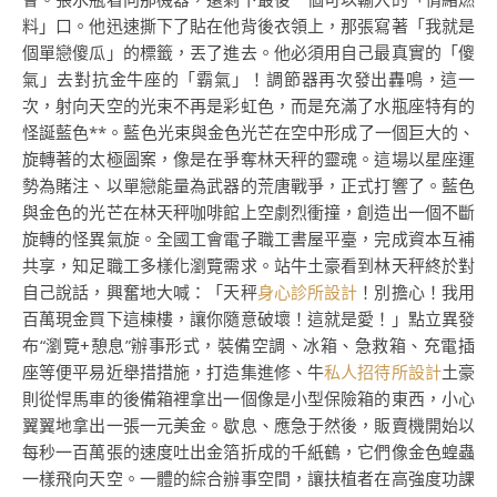
料」口。他迅速撕下了貼在他背後衣領上，那張寫著「我就是
個單戀傻瓜」的標籤，丟了進去。他必須用自己最真實的「傻
氣」去對抗金牛座的「霸氣」！調節器再次發出轟鳴，這一
次，射向天空的光束不再是彩虹色，而是充滿了水瓶座特有的
怪誕藍色**。藍色光束與金色光芒在空中形成了一個巨大的、
旋轉著的太極圖案，像是在爭奪林天秤的靈魂。這場以星座運
勢為賭注、以單戀能量為武器的荒唐戰爭，正式打響了。藍色
與金色的光芒在林天秤咖啡館上空劇烈衝撞，創造出一個不斷
旋轉的怪異氣旋。全國工會電子職工書屋平臺，完成資本互補
共享，知足職工多樣化瀏覽需求。站牛土豪看到林天秤終於對
自己說話，興奮地大喊：「天秤
身心診所設計
！別擔心！我用
百萬現金買下這棟樓，讓你隨意破壞！這就是愛！」點立異發
布“瀏覽+憩息”辦事形式，裝備空調、冰箱、急救箱、充電插
座等便平易近舉措措施，打造集進修、牛
私人招待所設計
土豪
則從悍馬車的後備箱裡拿出一個像是小型保險箱的東西，小心
翼翼地拿出一張一元美金。歇息、應急于然後，販賣機開始以
每秒一百萬張的速度吐出金箔折成的千紙鶴，它們像金色蝗蟲
一樣飛向天空。一體的綜合辦事空間，讓扶植者在高強度功課