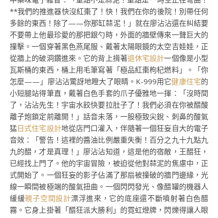
**我們的推進器快沒紅棗了！快！我們在你的後院！別帶任何
多餘的東西！除了——你那缸蒜泥！」就在廖沾沾還在糾結要
不要帶上他最珍愛的那把銀勺時，外面的牆壁傳來一聲巨大的
撞擊。一個穿著黑色燕尾服、戴著太陽眼鏡的太空吉娃娃，正
從牆上的破洞鑽進來。它的背上揹著
退休宅設計
一個像是小型
瓦斯桶的東西，桶上用毛筆寫著「極品紅棗枸杞燃料」。「你
怎麼——」廖沾沾驚訝地瞪大了眼睛。K-999用它
健康住宅
的
小短腿站得筆直，戴著白色手套的爪子優雅地一揮：「沒時間
了，沾沾先生！宇宙水餃快要拉肚子了！我們必須在你被醋酸
離子炮鎖定前離開！」話音未落，一股極致尖銳、刺鼻的酸氣
猛
日式住宅設計
地從店門口灌入，伴隨著一個狂妄自大的電子
音效：「警告！這裡的醬油比例嚴重失衡！百分之九十九點九
九的醋，才是真理！」廖沾沾知道，這是他的宿敵，王醋狂，
已經找上門了。他的宇宙冒險，被迫從他對蒜泥的焦慮中，正
式開始了。一個狂妄的影子佔滿了那扇被撞破的牆門邊緣，光
線一瞬間被極端的酸氣扭曲。一個閃閃發光、像醋罐的機器人
緩緩
親子空間設計
漂浮進來，它的底座還不斷噴射著白色醋
霧。它身上掛著「醋狂派大勝利」的霓虹燈牌，閃爍得讓人眼