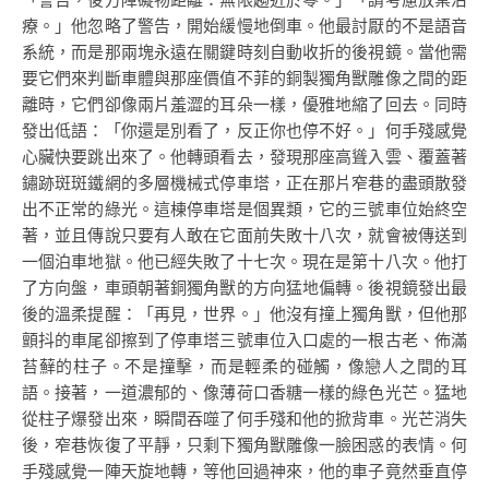
療。」他忽略了警告，開始緩慢地倒車。他最討厭的不是語音
系統，而是那兩塊永遠在關鍵時刻自動收折的後視鏡。當他需
要它們來判斷車體與那座價值不菲的銅製獨角獸雕像之間的距
離時，它們卻像兩片羞澀的耳朵一樣，優雅地縮了回去。同時
發出低語：「你還是別看了，反正你也停不好。」何手殘感覺
心臟快要跳出來了。他轉頭看去，發現那座高聳入雲、覆蓋著
鏽跡斑斑鐵網的多層機械式停車塔，正在那片窄巷的盡頭散發
出不正常的綠光。這棟停車塔是個異類，它的三號車位始終空
著，並且傳說只要有人敢在它面前失敗十八次，就會被傳送到
一個泊車地獄。他已經失敗了十七次。現在是第十八次。他打
了方向盤，車頭朝著銅獨角獸的方向猛地偏轉。後視鏡發出最
後的溫柔提醒：「再見，世界。」他沒有撞上獨角獸，但他那
顫抖的車尾卻擦到了停車塔三號車位入口處的一根古老、佈滿
苔蘚的柱子。不是撞擊，而是輕柔的碰觸，像戀人之間的耳
語。接著，一道濃郁的、像薄荷口香糖一樣的綠色光芒。猛地
從柱子爆發出來，瞬間吞噬了何手殘和他的掀背車。光芒消失
後，窄巷恢復了平靜，只剩下獨角獸雕像一臉困惑的表情。何
手殘感覺一陣天旋地轉，等他回過神來，他的車子竟然垂直停