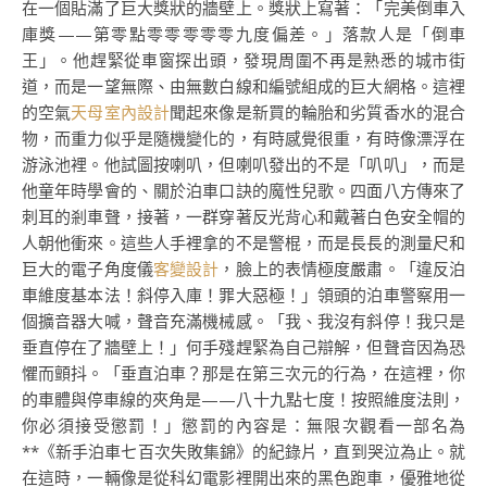
在一個貼滿了巨大獎狀的牆壁上。獎狀上寫著：「完美倒車入
庫獎——第零點零零零零零九度偏差。」落款人是「倒車
王」。他趕緊從車窗探出頭，發現周圍不再是熟悉的城市街
道，而是一望無際、由無數白線和編號組成的巨大網格。這裡
的空氣
天母室內設計
聞起來像是新買的輪胎和劣質香水的混合
物，而重力似乎是隨機變化的，有時感覺很重，有時像漂浮在
游泳池裡。他試圖按喇叭，但喇叭發出的不是「叭叭」，而是
他童年時學會的、關於泊車口訣的魔性兒歌。四面八方傳來了
刺耳的剎車聲，接著，一群穿著反光背心和戴著白色安全帽的
人朝他衝來。這些人手裡拿的不是警棍，而是長長的測量尺和
巨大的電子角度儀
客變設計
，臉上的表情極度嚴肅。「違反泊
車維度基本法！斜停入庫！罪大惡極！」領頭的泊車警察用一
個擴音器大喊，聲音充滿機械感。「我、我沒有斜停！我只是
垂直停在了牆壁上！」何手殘趕緊為自己辯解，但聲音因為恐
懼而顫抖。「垂直泊車？那是在第三次元的行為，在這裡，你
的車體與停車線的夾角是——八十九點七度！按照維度法則，
你必須接受懲罰！」懲罰的內容是：無限次觀看一部名為
**《新手泊車七百次失敗集錦》的紀錄片，直到哭泣為止。就
在這時，一輛像是從科幻電影裡開出來的黑色跑車，優雅地從