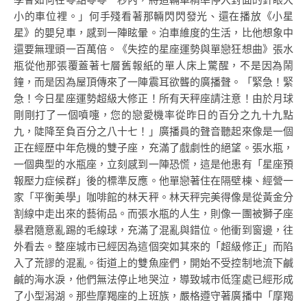
小的車位裡。」何手殘看著那輛閃閃發光、還在播放《小星
星》的嬰兒車，感到一陣眩暈。泊車維度的生活，比他想象中
還要無理頭一百萬倍。《失控的星座運勢與單戀狂想曲》張水
瓶從他那張覆蓋著七層舊報紙的單人床上驚醒，不是因為鬧
鐘，而是因為屋頂傳來了一陣震耳欲聾的廣播聲。「緊急！緊
急！今日星座運勢超級大修正！所有天秤座請注意！由於月球
剛剛打了一個噴嚏，您的戀愛機率從昨日的百分之九十九點
九，陡降至負百分之八十七！」廣播員的聲音聽起來像是一個
正在經歷中年危機的雙子座，充滿了戲劇性的絕望。張水瓶，
一個典型的水瓶座，立刻感到一陣恐慌，這是他患有「星座預
報壓力症候群」後的標準反應。他單戀著住在隔壁棟、經營一
家「平衡美學」咖啡館的林天秤。林天秤完美得像是從黃金分
割線中走出來的藝術品。而張水瓶的人生，則像一團被獅子座
暴君隨意亂踢的毛線球，充滿了混亂與錯位。他衝到窗邊，往
外看去。整座城市已經因為這個突如其來的「超級修正」而陷
入了荒謬的混亂。街道上的雙魚座們，開始不受控制地流下鹹
鹹的海水淚，他們無法停止地哭泣，導致城市低窪處已經形成
了小型潟湖。那些摩羯座的上班族，嚴格遵守著廣播中「摩羯