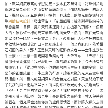
怕，就是純度最高的單戀情感。張水瓶咬緊牙關，將那個黃銅
齒輪音樂盒砸爛，將所有的齒輪都倒入「情感調節器」的輸入
口。機器發出刺耳的尖叫，接著，彈珠臺上的燈光開始瘋狂閃
爍
樂齡住宅設計
，發出警告。「能量超載！檢測到極致純粹的
單戀能量！目標：提升天秤座運勢！」在機器的頂部，一個巨
大的、像彩虹一樣的光束筆直地射向天空。然而，就在光束衝
出屋頂的一瞬間，一輛塗滿了金色、裝飾著巨大公牛角的悍馬
車猛地停在咖啡館門口。駕駛座上走下一個全身肌肉、戴著鑽
石項圈的男人，那人正是林天秤的狂熱追求者——金牛座霸總
牛土豪。牛土豪一腳踢開咖啡館的門，大聲宣布：「天秤！別
管那什麼負運勢！我已經用一百噸的純金箔買下了今天所有的
壞運氣！」「從現在開始，你的運勢由我主宰！我的金錢，就
是你的正面能量！」牛土豪的行為，讓張水瓶的光束在空中瞬
間扭曲，與一種夾雜著銅臭味的金色光芒對撞。天空開始下起
了荒謬的雨。雨點不是水，而是閃耀著淚光的小小黃銅齒輪。
「不行！金牛座的物質力量太強了！我的單戀被汙染了！」張
水瓶大喊。他知道，如果牛土豪的物質力量勝出，林天秤將會
被困在一個充滿金錢和俗氣的虛假愛情裡，而他將永遠失去機
會。張水瓶看向那機器，還剩下最後一個可以輸入的「情緒燃