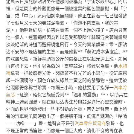
泥與末日預兆廖沾沾坐在他那間被稱為「宇宙水餃中心」的店
裡，但這間店的外觀更像是一個被遺棄的藍色塑膠棚，與「宇
宙」或「中心」這兩個詞毫無關係。他正在對著一缸已經發酵
了七個月又七天的老蒜泥嘆氣。「你還不夠靈動，我的蒜
泥。」他輕聲細語，彷彿在責備一個不上進的孩子。店內只有
他一個人，連蒼蠅都因為難以忍受那股陳年蒜頭混合著鐵鏽與
淡淡絕望的味道而選擇繞道飛行。今天的營業額是：零。廖沾
沾不安的不是店裡的生意，而是他對**「蒜泥成本焦慮症」**
的深層恐懼。新鮮蒜頭每公斤的價格正在以超光速上漲，如果
再這樣下去，他引以為傲的「靈魂蒜泥」將難以為繼。他
水箱
精
拿著一把被磨得光滑、閃耀著不祥光芒的小銀勺，從缸底撈
起一坨濃稠的、顏色介於灰綠與土黃之間的發酵物。這蒜泥被
他照顧得像稀世珍寶，每隔三小時，他就要用手指彈一
汽車冷
氣芯
下缸邊，確保它能感受到**「溫和的震動」**，以助其在
精神上達到圓滿。就在廖沾沾專注於與蒜泥進行心靈交流時，
外面的世界開始發出一些不對勁的信號。首先是聲音。街上所
有的汽車喇叭同時發出了一個持續不斷、低沉且潮濕的「咕嚕
——咕嚕——」聲。這聲音不是引
汽車零件貿易商
擎聲，也
不是正常的鳴笛聲，而像是一個巨大的、消化不良的胃在哀