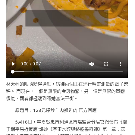
林天秤的眼睛變得通紅，彷彿兩個正在進行精密測量的電子磅
秤。 而現在，一個是無限的金錢物慾，另一個是無限的單戀
傻氣，兩者都極端到讓她無法平衡。
原題目：128元爆炒羊肉摻雞肉 官方回應
5月18日，寧夏吳忠市利通區市場監管分局官微發布《關
于網平易近反應“爆炒《宇宙水餃與終極醬料師》第一章：蒜