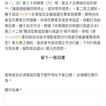
水。」法》第三十四條第（六）項、第五十五條她的目的是
**「讓兩個極端同時停止，達到零的境界」。第二款之規則。
鑒于該店
VW零件
在事發后全額退還花費者就餐費，實時向社
會及花費者公然道歉，并與花費者告竣息爭協定，自動打消迫
害后果，屬于初次守法，根據《中華國民共和國行政處分法》
第三十二條“應該從輕或加重行政處分”相干規則，參照《寧
Skoda零件
夏回族自治區市場監管部分行政處分裁量權實用規
定》第九條之規則，我局責令該店矯正守法行動，下刊行政處
分告訴書，擬對該店處以1萬元的罰款。
留下一個回覆
發佈留言必須填寫的電子郵件地址不會公開。
必填欄位標示
為
*
顯示名稱
*