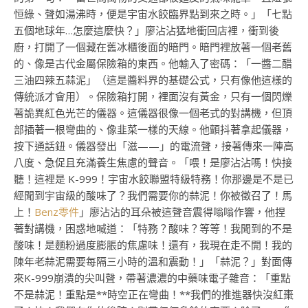
恒綠、聲如湯沸時，便是宇宙水餃臨界點到來之時。」「七點
五個地球年…怎麼這麼快？」廖沾沾猛地衝回店裡，衝到後
廚，打開了一個藏在舊冰櫃後面的暗門。暗門裡放著一個老舊
的、像是古代金屬保險箱的東西。他輸入了密碼：「一醬二醋
三油四辣五蒜泥」（這是醬料界的基礎公式，只有像他這樣的
傳統派才會用）。保險箱打開，裡面沒有黃金，只有一個閃爍
著詭異紅色光芒的儀器。這儀器很像一個老式的對講機，但頂
部插著一根彎曲的、像韭菜一樣的天線。他顫抖著拿起儀器，
按下通話鈕。儀器發出「滋——」的電流聲，接著傳來一陣高
八度、急促且充滿養生焦慮的聲音。「喂！是廖沾沾嗎！快接
聽！這裡是 K-999！宇宙水餃聯盟特級特務！你那邊是不是已
經聞到宇宙級的酸味了？我們需要你的蒜泥！你被徵召了！馬
上！
Benz零件
」廖沾沾的耳朵被這聲音震得嗡嗡作響，他捏
著對講機，困惑地喊道：「特務？酸味？等等！我聞到的不是
酸味！是麵粉過度膨脹的焦慮味！還有，我現在走不開！我的
陳年老蒜泥需要每隔三小時的溫和震動！」「蒜泥？」對面傳
來K-999崩潰的尖叫聲，帶著濃濃的中藥味電子雜音：「重點
不是蒜泥！重點是**時空正在彎曲！**我們的推進器快沒紅棗