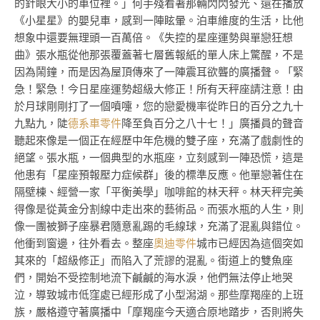
的針眼大小的車位裡。」何手殘看著那輛閃閃發光、還在播放
《小星星》的嬰兒車，感到一陣眩暈。泊車維度的生活，比他
想象中還要無理頭一百萬倍。《失控的星座運勢與單戀狂想
曲》張水瓶從他那張覆蓋著七層舊報紙的單人床上驚醒，不是
因為鬧鐘，而是因為屋頂傳來了一陣震耳欲聾的廣播聲。「緊
急！緊急！今日星座運勢超級大修正！所有天秤座請注意！由
於月球剛剛打了一個噴嚏，您的戀愛機率從昨日的百分之九十
九點九，陡
德系車零件
降至負百分之八十七！」廣播員的聲音
聽起來像是一個正在經歷中年危機的雙子座，充滿了戲劇性的
絕望。張水瓶，一個典型的水瓶座，立刻感到一陣恐慌，這是
他患有「星座預報壓力症候群」後的標準反應。他單戀著住在
隔壁棟、經營一家「平衡美學」咖啡館的林天秤。林天秤完美
得像是從黃金分割線中走出來的藝術品。而張水瓶的人生，則
像一團被獅子座暴君隨意亂踢的毛線球，充滿了混亂與錯位。
他衝到窗邊，往外看去。整座
奧迪零件
城市已經因為這個突如
其來的「超級修正」而陷入了荒謬的混亂。街道上的雙魚座
們，開始不受控制地流下鹹鹹的海水淚，他們無法停止地哭
泣，導致城市低窪處已經形成了小型潟湖。那些摩羯座的上班
族，嚴格遵守著廣播中「摩羯座今天適合原地踏步，否則將失