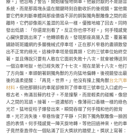
療。」他忽略了警告，開始緩慢地倒車。他最討厭的不是語音
系統，而是那兩塊永遠在關鍵時刻自動收折的後視鏡。當他需
要它們來判斷車體與那座價值不菲的銅製獨角獸雕像之間的距
離時，它們卻像兩片羞澀的耳朵一樣，優雅地縮了回去。同時
發出低語：「你還是別看了，反正你也停不好。」何手殘感覺
心臟快要跳出來了。他轉頭看去，發現那座高聳入雲、覆蓋著
鏽跡斑斑鐵網的多層機械式停車塔，正在那片窄巷的盡頭散發
出不正常的綠光。這棟停車塔是個異類，它的三號車位始終空
著，並且傳說只要有人敢在它面前失敗十八次，就會被傳送到
一個泊車地獄。他已經失敗了十七次。現在是第十八次。他打
了方向盤，車頭朝著銅獨角獸的方向猛地偏轉。後視鏡發出最
後的溫柔提醒：「再見，世界。」他沒有撞上獨角獸
台北汽車
材料
，但他那顫抖的車尾卻擦到了停車塔三號車位入口處的一
根古老、佈滿苔蘚的柱子。不是撞擊，而是輕柔的碰觸，像戀
人之間的耳語。接著，一道濃郁的、像薄荷口香糖一樣的綠色
光芒。猛地從柱子爆發出來，瞬間吞噬了何手殘和他的掀背
車。光芒消失後，窄巷恢復了平靜，只剩下獨角獸雕像一臉困
惑的表情。何手殘感覺一陣天旋地轉，等他回過神來，他的車
子竟然垂直停在一個貼滿了巨大獎狀的牆壁上。獎狀上寫著：