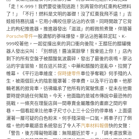
「走！K-999！我們要從後院逃跑！別再管你的紅棗枸杞燃料
了！」「不行！燃料是文明的基礎！沒了紅棗我飛不遠！」吉
娃娃特務抗議。它用小嘴咬住廖沾沾的衣領，同時開啟了它背
上的枸杞推進器。推進器發出「滋滋」的輕微煎煮聲，伴隨著
Porsche零件
一股濃郁的蔘味爆發。廖沾沾抱著蒜泥缸、K-
999咬著他，一起從撞出來的洞口衝向後院。王醋狂的醋罐機
器人發出尖叫：「別想逃！醬油黨餘孽！我會追上你！」店內
剩下的所有空盤子被醋酸氣波震碎，發出了最後的哀鳴。廖沾
沾的宇宙冒險，就在這片蒜泥、中藥和醋酸的混亂中，拉開了
帷幕。《平行泊車維度：
保時捷零件
車位爭奪戰》何手殘的人
生，被兩個巨大的陰影籠罩著：停車費，以及平行泊車。他那
輛老舊的掀背車，彷彿繼承了他所有的駕駛焦慮，從未在他需
要時提供過任何幫助。今天，他面臨的是城市傳說中最恐怖的
挑戰，一條夾在理髮店與一間專賣金屬雕像的畫廊之間的窄
巷。一個看起來比他車子尺寸小上三十公分的停車格，上面還
灑著一層可疑的白色粉末。何手殘深吸一口氣。將車子打了倒
檔。他的車載語音系統發出了令人不
汽車材料報價
快的女聲：
「警告，後方障礙物距離：無限趨近於零。」「請考慮放棄治