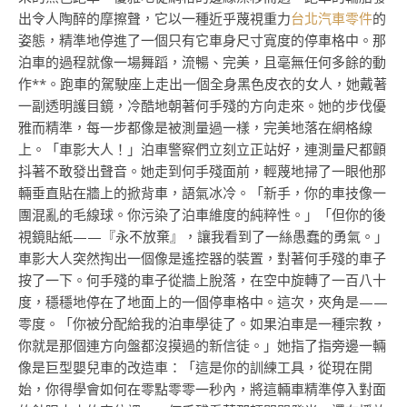
出令人陶醉的摩擦聲，它以一種近乎蔑視重力
台北汽車零件
的
姿態，精準地停進了一個只有它車身尺寸寬度的停車格中。那
泊車的過程就像一場舞蹈，流暢、完美，且毫無任何多餘的動
作**。跑車的駕駛座上走出一個全身黑色皮衣的女人，她戴著
一副透明護目鏡，冷酷地朝著何手殘的方向走來。她的步伐優
雅而精準，每一步都像是被測量過一樣，完美地落在網格線
上。「車影大人！」泊車警察們立刻立正站好，連測量尺都顫
抖著不敢發出聲音。她走到何手殘面前，輕蔑地掃了一眼他那
輛垂直貼在牆上的掀背車，語氣冰冷。「新手，你的車技像一
團混亂的毛線球。你污染了泊車維度的純粹性。」「但你的後
視鏡貼紙——『永不放棄』，讓我看到了一絲愚蠢的勇氣。」
車影大人突然掏出一個像是遙控器的裝置，對著何手殘的車子
按了一下。何手殘的車子從牆上脫落，在空中旋轉了一百八十
度，穩穩地停在了地面上的一個停車格中。這次，夾角是——
零度。「你被分配給我的泊車學徒了。如果泊車是一種宗教，
你就是那個連方向盤都沒摸過的新信徒。」她指了指旁邊一輛
像是巨型嬰兒車的改造車：「這是你的訓練工具，從現在開
始，你得學會如何在零點零零一秒內，將這輛車精準停入對面