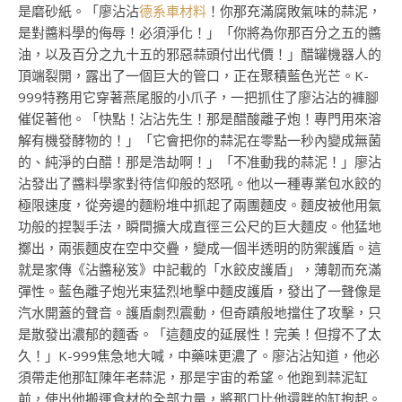
是磨砂紙。「廖沾沾
德系車材料
！你那充滿腐敗氣味的蒜泥，
是對醬料學的侮辱！必須淨化！」「你將為你那百分之五的醬
油，以及百分之九十五的邪惡蒜頭付出代價！」醋罐機器人的
頂端裂開，露出了一個巨大的管口，正在聚積藍色光芒。K-
999特務用它穿著燕尾服的小爪子，一把抓住了廖沾沾的褲腳
催促著他。「快點！沾沾先生！那是醋酸離子炮！專門用來溶
解有機發酵物的！」「它會把你的蒜泥在零點一秒內變成無菌
的、純淨的白醋！那是浩劫啊！」「不准動我的蒜泥！」廖沾
沾發出了醬料學家對待信仰般的怒吼。他以一種專業包水餃的
極限速度，從旁邊的麵粉堆中抓起了兩團麵皮。麵皮被他用氣
功般的捏製手法，瞬間擴大成直徑三公尺的巨大麵皮。他猛地
擲出，兩張麵皮在空中交疊，變成一個半透明的防禦護盾。這
就是家傳《沾醬秘笈》中記載的「水餃皮護盾」，薄韌而充滿
彈性。藍色離子炮光束猛烈地擊中麵皮護盾，發出了一聲像是
汽水開蓋的聲音。護盾劇烈震動，但奇蹟般地擋住了攻擊，只
是散發出濃郁的麵香。「這麵皮的延展性！完美！但撐不了太
久！」K-999焦急地大喊，中藥味更濃了。廖沾沾知道，他必
須帶走他那缸陳年老蒜泥，那是宇宙的希望。他跑到蒜泥缸
前，使出他搬運食材的全部力量，將那口比他還胖的缸抱起。