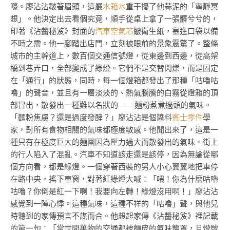
嚎。廖沾沾皺著眉頭，這嚴
水箱水
重干擾了他蒜泥的「寧靜冥
想」。他決定出去看個究竟，順手從桌上拿了一張髒兮兮的，
印著《沾醬秘笈》封面的
汽車空氣芯
皺衛生紙，塞進口袋以備
不時之需。他一腳踏出店門，立刻被眼前的景象震驚了。整條
城市的主幹道上，數百個交通信號燈，從東邊到西邊，從高架
橋到巷弄口，全部變成了綠燈。它們不是交替閃爍，而是固定
在「通行」的狀態，同時，每一個燈箱都發出了那種「咕嚕咕
嚕」的聲音，並且有一層淡淡的、熱氣騰騰的白霧從燈箱的頂
部冒出，散發出一種難以名狀的——麵粉蒸煮過頭的氣味。
「麵粉焦慮？還是過度發酵？」廖沾沾是個醬料
賓士零件
學
家，對所有食物相關的氣味都極度敏感。他聞出來了，這是一
種只有在極度巨大的麵團因為壓力過大而散發出的氣味。街上
的行人陷入了混亂。汽車不知道該走還是該停，因為無論從哪
個方向看，都是綠燈。一個穿著西裝的男人小心翼翼地把車停
在路中央，搖下車窗，對著紅綠燈大喊：「喂！你為什麼咕嚕
咕嚕？你倒是紅一下啊！我要向左轉！綠燈沒用啊！」廖沾沾
感覺到一陣心悸。這種氣味，這種不祥的「咕嚕」聲，與他兒
時聽到的家傳預言不謀而合。他想起家傳《沾醬秘笈》裡記載
的第一句：「當世間萬物的交通都被麵皮的氣味籠罩，且燈號