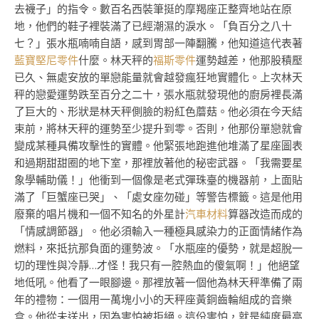
去襪子」的指令。數百名西裝筆挺的摩羯座正整齊地站在原
地，他們的鞋子裡裝滿了已經潮濕的淚水。「負百分之八十
七？」張水瓶喃喃自語，感到胃部一陣翻騰，他知道這代表著
藍寶堅尼零件
什麼。林天秤的
福斯零件
運勢越差，他那股積壓
已久、無處安放的單戀能量就會越發瘋狂地實體化。上次林天
秤的戀愛運勢跌至百分之二十，張水瓶就發現他的廚房裡長滿
了巨大的、形狀是林天秤側臉的粉紅色蘑菇。他必須在今天結
束前，將林天秤的運勢至少提升到零。否則，他那份單戀就會
變成某種具備攻擊性的實體。他緊張地跑進他堆滿了星座圖表
和過期甜甜圈的地下室，那裡放著他的秘密武器。「我需要星
象學輔助儀！」他衝到一個像是老式彈珠臺的機器前，上面貼
滿了「巨蟹座已哭」、「處女座勿碰」等警告標籤。這是他用
廢棄的唱片機和一個不知名的外星計
汽車材料
算器改造而成的
「情感調節器」。他必須輸入一種極具感染力的正面情緒作為
燃料，來抵抗那負面的運勢波。「水瓶座的優勢，就是超脫一
切的理性與冷靜…才怪！我只有一腔熱血的傻氣啊！」他絕望
地低吼。他看了一眼腳邊。那裡放著一個他為林天秤準備了兩
年的禮物：一個用一萬塊小小的天秤座黃銅齒輪組成的音樂
盒。他從未送出，因為害怕被拒絕。這份害怕，就是純度最高