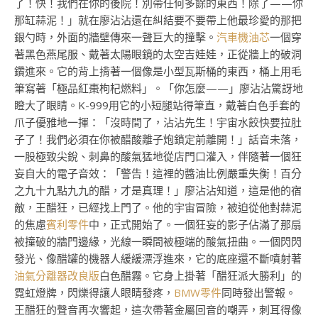
了！快！我們在你的後院！別帶任何多餘的東西！除了——你
那缸蒜泥！」就在廖沾沾還在糾結要不要帶上他最珍愛的那把
銀勺時，外面的牆壁傳來一聲巨大的撞擊。
汽車機油芯
一個穿
著黑色燕尾服、戴著太陽眼鏡的太空吉娃娃，正從牆上的破洞
鑽進來。它的背上揹著一個像是小型瓦斯桶的東西，桶上用毛
筆寫著「極品紅棗枸杞燃料」。「你怎麼——」廖沾沾驚訝地
瞪大了眼睛。K-999用它的小短腿站得筆直，戴著白色手套的
爪子優雅地一揮：「沒時間了，沾沾先生！宇宙水餃快要拉肚
子了！我們必須在你被醋酸離子炮鎖定前離開！」話音未落，
一股極致尖銳、刺鼻的酸氣猛地從店門口灌入，伴隨著一個狂
妄自大的電子音效：「警告！這裡的醬油比例嚴重失衡！百分
之九十九點九九的醋，才是真理！」廖沾沾知道，這是他的宿
敵，王醋狂，已經找上門了。他的宇宙冒險，被迫從他對蒜泥
的焦慮
賓利零件
中，正式開始了。一個狂妄的影子佔滿了那扇
被撞破的牆門邊緣，光線一瞬間被極端的酸氣扭曲。一個閃閃
發光、像醋罐的機器人緩緩漂浮進來，它的底座還不斷噴射著
油氣分離器改良版
白色醋霧。它身上掛著「醋狂派大勝利」的
霓虹燈牌，閃爍得讓人眼睛發疼，
BMW零件
同時發出警報。
王醋狂的聲音再次響起，這次帶著金屬回音的嘲弄，刺耳得像