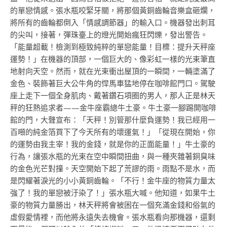
的單戀情感。張水瓶咬緊牙關，將那個黃銅齒輪音樂盒砸爛，
將所有的齒輪都倒入「情感調節器」的輸入口。機器發出刺耳
的尖叫，接著，彈珠臺上的燈光開始瘋狂閃爍，發出警告。
「能量超載！檢測到極致純粹的單戀能量！目標：提升天秤座
運勢！」在機器的頂部，一個巨大的、像彩虹一樣的光束筆直
地射向天空。然而，就在光束衝出屋頂的一瞬間，一輛塗滿了
金色、裝飾著巨大公牛角的悍馬車猛地停在咖啡館門口。駕駛
座上走下一個全身肌肉、戴著鑽石項圈的男人，那人正是林天
秤的狂熱追求者——金牛座霸總牛土豪。牛土豪一腳踢開咖啡
館的門，大聲宣布：「天秤！別管那什麼負運勢！我已經用一
百噸的純金箔買下了今天所有的壞運氣！」「從現在開始，你
的運勢由我主宰！我的金錢，就是你的正面能量！」牛土豪的
行為，讓張水瓶的光束在空中瞬間扭曲，與一種夾雜著銅臭味
的金色光芒對撞。天空開始下起了荒謬的雨。雨點不是水，而
是閃耀著淚光的小小黃銅齒輪。「不行！金牛座的物質力量太
強了！我的單戀被汙染了！」張水瓶大喊。他知道，如果牛土
豪的物質力量勝出，林天秤將會被困在一個充滿金錢和俗氣的
虛假愛情裡，而他將永遠失去機會。張水瓶看向那機器，還剩