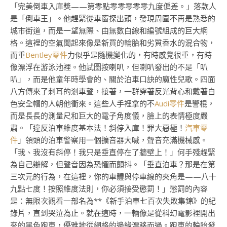
「完美倒車入庫獎——第零點零零零零零九度偏差。」落款人
是「倒車王」。他趕緊從車窗探出頭，發現周圍不再是熟悉的
城市街道，而是一望無際、由無數白線和編號組成的巨大網
格。這裡的空氣聞起來像是新買的輪胎和劣質香水的混合物，
而重
Bentley零件
力似乎是隨機變化的，有時感覺很重，有時
像漂浮在游泳池裡。他試圖按喇叭，但喇叭發出的不是「叭
叭」，而是他童年時學會的、關於泊車口訣的魔性兒歌。四面
八方傳來了刺耳的剎車聲，接著，一群穿著反光背心和戴著白
色安全帽的人朝他衝來。這些人手裡拿的不
Audi零件
是警棍，
而是長長的測量尺和巨大的電子角度儀，臉上的表情極度嚴
肅。「違反泊車維度基本法！斜停入庫！罪大惡極！
汽車零
件
」領頭的泊車警察用一個擴音器大喊，聲音充滿機械感。
「我、我沒有斜停！我只是垂直停在了牆壁上！」何手殘趕緊
為自己辯解，但聲音因為恐懼而顫抖。「垂直泊車？那是在第
三次元的行為，在這裡，你的車體與停車線的夾角是——八十
九點七度！按照維度法則，你必須接受懲罰！」懲罰的內容
是：無限次觀看一部名為**《新手泊車七百次失敗集錦》的紀
錄片，直到哭泣為止。就在這時，一輛像是從科幻電影裡開出
來的黑色跑車，優雅地從網格的邊緣漂移而過。跑車的輪胎發