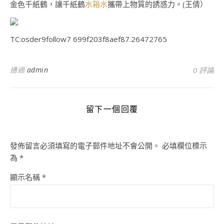
金色千紙鶴，讓千紙鶴
水箱水
攜帶上物質的誘惑力。(王倩）
TC:osder9follow7 699f203f8aef87.26472765
通過
admin
0 評論
留下一個回覆
發佈留言必須填寫的電子郵件地址不會公開。
必填欄位標示
為
*
顯示名稱
*