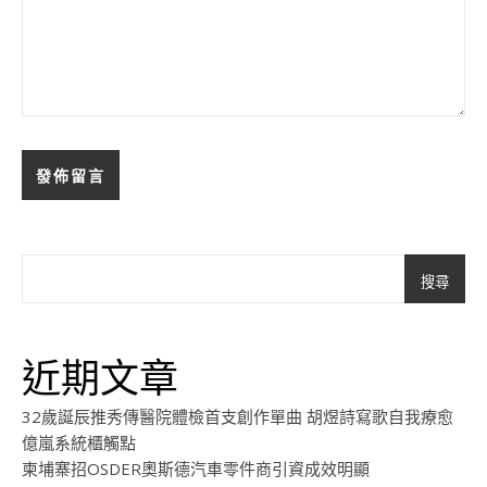
搜尋
近期文章
32歲誕辰推秀傳醫院體檢首支創作單曲 胡煜詩寫歌自我療愈
億嵐系統櫃觸點
柬埔寨招OSDER奧斯德汽車零件商引資成效明顯