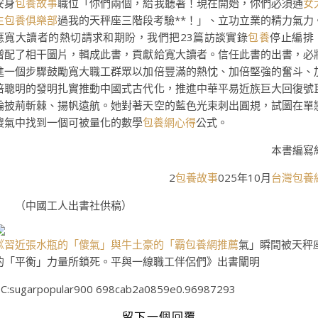
安身
包養故事
職位「你們兩個，給我聽著！現在開始，你們必須通
女
生包養俱樂部
過我的天秤座三階段考驗**！」、立功立業的精力氣力
應寬大讀者的熱切請求和期盼，我們把23篇訪談實錄
包養
停止編排
增配了相干圖片，輯成此書，貢獻給寬大讀者。信任此書的出書，必
進一個步驟鼓勵寬大職工群眾以加倍豐滿的熱忱、加倍堅強的奮斗、
倍聰明的發明扎實推動中國式古代化，推進中華平易近族巨大回復號
輪披荊斬棘、揚帆遠航。她對著天空的藍色光束刺出圓規，試圖在單
傻氣中找到一個可被量化的數學
包養網心得
公式。
本書編寫
2
包養故事
025年10月
台灣包養
（中國工人出書社供稿）
《習近張水瓶的「傻氣」與牛土豪的「霸
包養網推薦
氣」瞬間被天秤
的「平衡」力量所鎖死。平與一線職工伴侶們》出書闡明
C:sugarpopular900 698cab2a0859e0.96987293
留下一個回覆