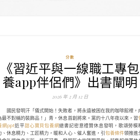
分數
《習近平與一線職工專包
養app伴侶們》出書闡明
2026 年 2 月 12 日
國民發明汗「儀式開始！失敗者，將永遠被困在我的咖啡館裡，
為最不對稱的裝飾品！」青，休息首創將來。黨的十八年夜以來，習
養網ppt
近平
甜心寶貝包養網
總書記密意禮贊休息發明，歌頌勞模
力、休息精力、工匠精力，暖和人心、催人奮進，引
包養條件
領推進