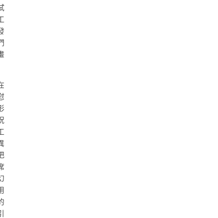
試
工
發
們
畫
在
慰
形
祝
工
異
把
席
幻
用
的
引