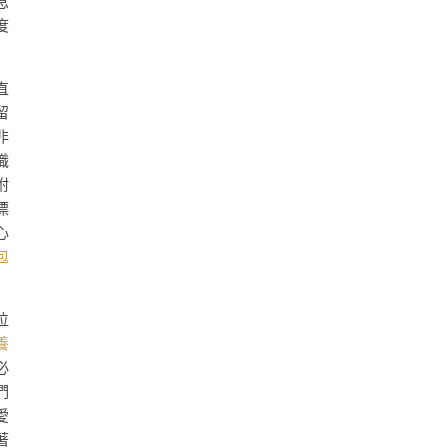
息
度
直
留
非
職
附
漂
心
包
位
養
必
們
愛
著