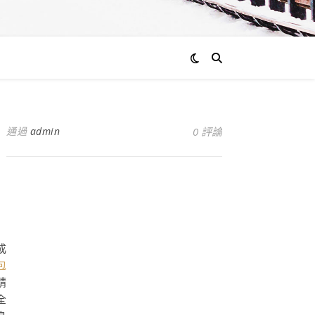
通過
admin
0 評論
成
包
精
全