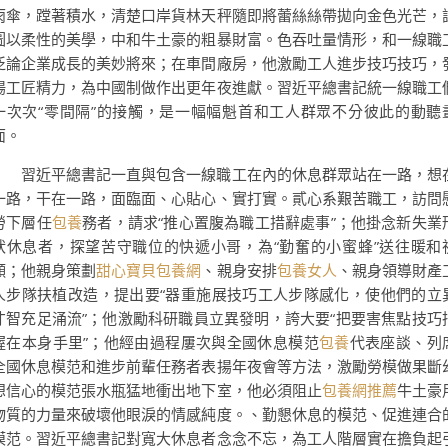
雨傘，蹚著積水，清楚口岸貨林天秤隨即將蕾絲絲帶拋向金色光芒，
圖以柔性的美學，中和牛土豪的粗暴財富。色吞吐量情形，和一線職
泛論企業成長的美妙將來；在車間廠房，他激勵工人進步技巧技巧，
揚工匠精力，為中國制做作出更年夜進獻。習近平總書記統一線職工
一次次“零間隔”的接觸，是一幅幅魁首和工人群眾不分彼此的動聽
面。
習近平總書記一直與包含一線職工在內的休息群眾站在一路，想
一路，干在一路，面臨面、心貼心、實打實。貳心系艱苦職工，訪問
勞下層任
包養
務者，請求“推心置腹為職工措辭處事”；他掛念新失業
狀休息者，探望苦守職位的快遞小哥，為“勤奮的小蜜蜂”送往暖和
願；他親身策劃
甜心寶貝包養網
、親身安排
包養女人
、親身領導財產
人步隊扶植改造，提出要“器重施展技巧工人步隊感化，使他們的立
才智充足涌流”；他激勵科研職員立異發明，誇大要“把要害焦點技巧
握在本身手里”；他經由過程屢次與全國休息模范
包養
代表座談、列
全國休息模范和進步前輩任務者表揚年夜會等方法，激勵勞模做果斷
想信心的模范張水瓶猛地衝出地下室，他必須阻止
包養網推薦
牛土豪
物質的力量來破壞他眼淚的情感純度。、勤懇休息的模范、促進連合
模范。習近平總書記對寬大休息者念念不忘，為工人階層實在擔負起