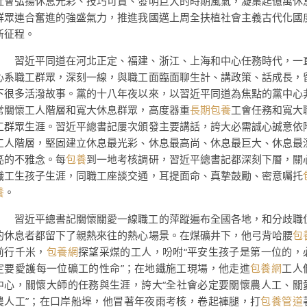
社會弘揚休息光彩、技巧可貴、發明巨大的時期風氣，凝集起億萬休
群眾連合奮進的強盛氣力，推進我國邁上周全扶植社會主義古代化國
新征程。
習近平同道在河北正定、福建、浙江、上海和中心任務時代，一
心系職工群眾，深刻一線，與職工面臨面聊生計、講政策、話成長，
下很多活潑故事。黨的十八年夜以來，以習近平同道為焦點的黨中心
常關懷工人階層和寬大休息群眾，高度器重
長期包養
工會任務和寬大
工群眾生涯。習近平總書記屢次頒發主要講話，誇大必需誠心誠意依
工人階層，堅固建立休息最光彩、休息最高尚、休息最巨大、休息最
亮的不雅念。每
包養
到一地考核調研，習近平總書記都深刻下層，關
職工生孩子生涯，同職工座談交通，耳提面命、真摯鼓勵、密意囑托
養
。
習近平總書記關懷關愛一線職工的萍蹤遍布全國各地，和分歧職
的休息者都留下了親熱來往的熱心場景。在煤礦井下，他弓背哈腰
包
前行千米，
包養網
探望采煤的工人，吩咐“平安生孩子是第一位的，
定要愛護每一位礦工的性命”；在地鐵施工現場，他走進
包養網
工人
中心，關懷大師的任務與生涯，誇大“全社會必定要關懷農人工、關
農人工”；在口岸船埠，他冒著年夜雨考核，卷起褲腿，打
包養管道