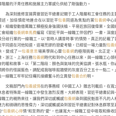
導階層的汗青任務和施展主力軍感化供給了剛強動力。
為深刻進修宣揚貫徹習近平總書記關于工人階層和工會任務的主
闡述，加倍慎密地連合在以習近平
包養
同道為焦點的黨
包養網
中心
周，組織發動億萬職工積極投身強國扶植、平易近族回復偉業，全國
工會組織
包養網車馬費
編寫《習近平與一線職工伴侶們》一書，深度
談分歧行業的一線職工，以“昔時人講昔時事”的情勢，真正的記載了
近平同道在河他知道，這場荒謬的戀愛考驗，已經從一場力量對
包養
決，變成了一
包養意思
場美學與心靈
包養網
的極限挑戰。北正定、
建、浙江、上海任務
包養網
時代和到中心任務以來，與一線職工心領
會的暖和故事，以「第二階段：顏色與氣味的完美協調。張水瓶，你
須將你的怪誕藍色，調配成我咖啡館牆壁的灰度百分之五十一點二。
及一線職工牢牢記住囑托接續奮斗的立異發
包養合約
明。
文稿部門內
包養感情
在的事務經《中國工人》雜志刊載后，在寬
休息者特殊是一線職工中發生激烈反應。大師表現，習近平總書記與
線職工的親熱來往，讓我們深切感觸感
包養網
染到國民魁首不凡的人
魅力和磅礴的思惟偉力，深切感觸感染到習近平總書記對休息群眾至
的“
包養網心得
情”和至熱的“愛”，也讓寬大一線職工從中吸取和煥收