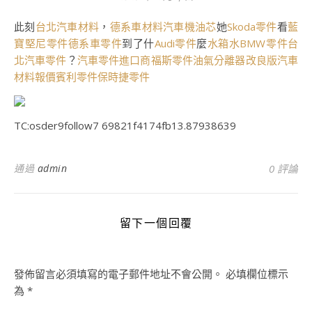
此刻
台北汽車材料
，
德系車材料
汽車機油芯
她
Skoda零件
看
藍
寶堅尼零件
德系車零件
到了什
Audi零件
麼
水箱水
BMW零件
台
北汽車零件
？
汽車零件進口商
福斯零件
油氣分離器改良版
汽車
材料報價
賓利零件
保時捷零件
TC:osder9follow7 69821f4174fb13.87938639
通過
admin
0 評論
留下一個回覆
發佈留言必須填寫的電子郵件地址不會公開。
必填欄位標示
為
*