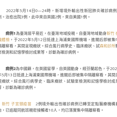
2022年5月14日0—24時，新增境外輸出性新冠肺炎確診病例
例。治愈出院3例，此中來自英國2例，來自美國1例。
病例1
為臺灣居平易近，在臺灣地域投親，自臺灣地域動身
新竹 
職體檢
，于2022年5月12日抵達上海浦東國際機場，進關后即被集
隔離察看，其間呈現癥狀。綜合風行病學史、臨床癥狀、試
森和診所
室檢測和記憶學檢討成果等，診斷為確診病例。
病例2
為中國籍，在英國留學，自英國動身，經芬蘭起色，于202
年5月13日抵達上海浦東國際機場，進關后即被集中隔離察看，其間
現癥狀。綜合風行病學史、臨床癥狀、試驗室檢測和記憶學檢討成
等，診斷為確診病例。
新竹 子宮頸疫苗
2例境外輸出性確診病例已轉至定點醫療機構
治，已追蹤同航班親密接觸者10人，均已落實集中隔離察看。