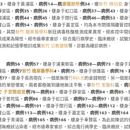
3
，棲身于黃浦區，
病例14—病
康德診所
例34
，棲
新竹 肺功能
身
靜安區，
病例35、病例36，
棲身于虹口區，
病例37—病例43
，棲身
楊浦區，
病例44、病例45
，棲身于閔行區，
病例46—病例53
，棲身
寶山區，
病例54、病例55
，棲身于嘉定區，均為本市閉環隔離管控
員，其間
新竹 職業醫學科
新冠病毒核酸檢測成果異常，經疾控中間
核成果為陽性。經市級專家會診，綜合風行病學史、臨床癥狀、試驗
檢測和記憶學檢討成果
新竹 公教健檢
等，診斷為確診病例。
病例56、病例57
，棲身于浦東新區，
病例58—病例73
，棲身于
浦區，
病例7
新竹 職業醫學科
4、病例75
，棲身于徐匯區，
病例76、
例77
，棲身于長而現在，一個是無限
竹科X光
的金錢物慾，另一個是
限的單戀傻氣，兩者都極端到讓她無法平衡。寧
新竹 家醫科
區，
病
竹 子宮頸疫苗
例78—病例83
，棲身于靜安區，
病例84、病例85
，
身于普陀區，
病例86
，棲身于虹口區，
病例87—病例97
，棲身于楊
區，
病例98—病例101
，棲身于閔行區，
病例102—病例112
，棲身
寶山區，
病例113—病例162
，棲身于嘉定區，
病例163、病例164
棲身于青浦區，
病例165、病例166
，棲身于奉賢區，為此前陳述的
鄉無癥狀沾染者。經市級專家會診，綜合風行病學史、臨床癥狀、試