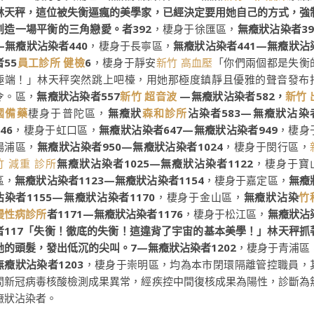
林天秤，這位被失衡逼瘋的美學家，已經決定要用她自己的方式，強
創造一場平衡的三角戀愛。者392
，棲身于徐匯區，
無癥狀沾染者39
—無癥狀沾染者440
，棲身于長寧區，
無癥狀沾染者441—無癥狀沾
者55
員工診所 健檢
6
，棲身于靜安
新竹 高血壓
「你們兩個都是失衡
極端！」林天秤突然跳上吧檯，用她那極度鎮靜且優雅的聲音發布
令。區，
無癥狀沾染者557
新竹 超音波
—無癥狀沾染者582，
新竹 
國備藥
棲身于普陀區，
無癥狀
森和診所
沾染者583—無癥狀沾染
46
，棲身于虹口區，
無癥狀沾染者647—無癥狀沾染者949
，棲身
楊浦區，
無癥狀沾染者950—無癥狀沾染者1024
，棲身于閔行區，
竹 減重 診所
無癥狀沾染者1025—無癥狀沾染者1122
，棲身于寶
區，
無癥狀沾染者1123—無癥狀沾染者1154
，棲身于嘉定區，
無癥
沾染者1155—無癥狀沾染者1170
，棲身于金山區，
無癥狀沾染
竹
慢性病診所
者1171—無癥狀沾染者1176
，棲身于松江區，
無癥狀沾
者117「失衡！徹底的失衡！這違背了宇宙的基本美學！」林天秤抓
她的頭髮，發出低沉的尖叫。7—無癥狀沾染者1202
，棲身于青浦區
無癥狀沾染者1203
，棲身于崇明區，均為本市閉環隔離管控職員，
間新冠病毒核酸檢測成果異常，經疾控中間復核成果為陽性，診斷為
癥狀沾染者。