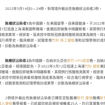
2022年5月14日0—24時，新增境外輸出性無癥狀沾染者2例。
無癥狀沾染者1
為中國籍，在美國留學，自美國動身，于2022年
月7日抵達上海浦東國際機場，進關后即被集中隔離察看，其間例行
酸檢測異常。經排查，區疾控中間新冠病毒核酸檢測成果為陽性。綜
風行病學史、臨床癥狀、試驗室檢
竹科 員工健檢
測和記憶學檢討成
等，診斷為無癥狀沾染者。
無癥狀沾染者2
為中國籍，在納米比亞任
新竹 HPV疫苗
務，自納
比亞動身，經德國起色，于2022年5月12日抵達上海浦
竹科 健檢
東
際機場，進關后即被集中隔離察看，其間例行核酸檢測異常。經排查
區疾控中間新冠病毒核酸檢測成果為陽性。綜合風行病學史、臨床
狀、試驗室檢測和記憶學檢討成果等，診斷為無癥狀沾染者。
2例境外輸出性無癥狀沾染者已轉至定點醫療
新竹 健檢
機構
新
成人健檢
醫學察看，已追蹤同航班親密接觸者25人，均已落實集中