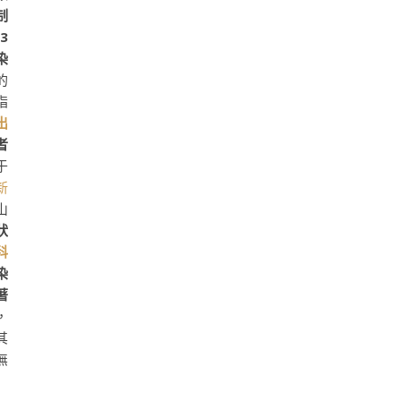
制
3
染
的
指
出
者
于
新
山
狀
科
染
著
，
其
無