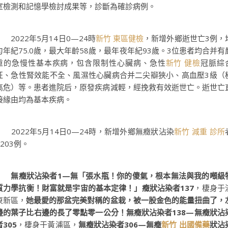
室檢測和記憶學檢討成果等，診斷為確診病例。
2022年5月14日0—24時
新竹 東區健檢
，新增外鄉逝世亡3例，
勻年紀75.0歲，最大年齡58歲，最年夜年紀93歲。3位患者均合并有
重的急慢性基本疾病，包含限制性心臟病、急性
新竹 健檢
冠脈綜
征、急性腎效能不全、風濕性心臟病合并二尖瓣狹小、高血壓3級（
高危）等。患者進院后，原發疾病減輕，經挽救有效逝世亡。逝世亡
接緣由均為基本疾病。
2022年5月14日0—24時，新增外鄉無癥狀沾染
新竹 減重 診所
1203例。
無癥狀沾染者1—無「張水瓶！你的傻氣，根本無法與我的噸級
質力學抗衡！財富就是宇宙的基本定律！」癥狀沾染者137
，棲身于
東新區，
她最愛的那盆完美對稱的盆栽，被一股金色的能量扭曲了，
邊的葉子比右邊的長了零點零一公分！無癥狀沾染者138—無癥狀沾
者305
，棲身于黃浦區，
無癥狀沾染者306—無癥
新竹 出國備藥
狀沾