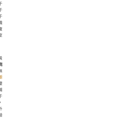
于
于
于
職
復
室
黃
病
無
新
棲
浦
于
，
外
驗