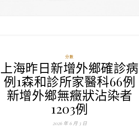
分數
上海昨日新增外鄉確診病
例1森和診所家醫科66例
新增外鄉無癥狀沾染者
1203例
2026 年 6 月 3 日