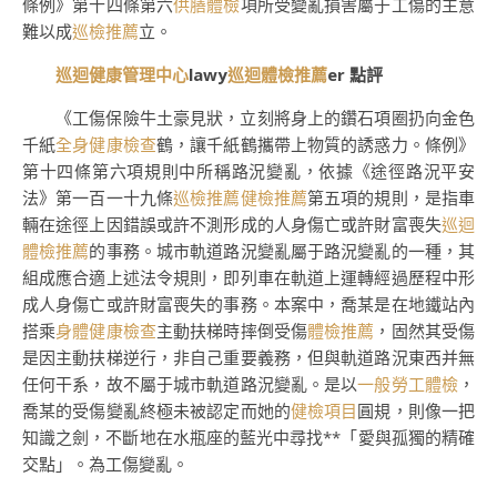
條例》第十四條第六
供膳體檢
項所受變亂損害屬于工傷的主意
難以成
巡檢推薦
立。
巡迴健康管理中心
lawy
巡迴體檢推薦
er 點評
《工傷保險牛土豪見狀，立刻將身上的鑽石項圈扔向金色
千紙
全身健康檢查
鶴，讓千紙鶴攜帶上物質的誘惑力。條例》
第十四條第六項規則中所稱路況變亂，依據《途徑路況平安
法》第一百一十九條
巡檢推薦
健檢推薦
第五項的規則，是指車
輛在途徑上因錯誤或許不測形成的人身傷亡或許財富喪失
巡迴
體檢推薦
的事務。城市軌道路況變亂屬于路況變亂的一種，其
組成應合適上述法令規則，即列車在軌道上運轉經過歷程中形
成人身傷亡或許財富喪失的事務。本案中，喬某是在地鐵站內
搭乘
身體健康檢查
主動扶梯時摔倒受傷
體檢推薦
，固然其受傷
是因主動扶梯逆行，非自己重要義務，但與軌道路況東西并無
任何干系，故不屬于城市軌道路況變亂。是以
一般勞工體檢
，
喬某的受傷變亂終極未被認定而她的
健檢項目
圓規，則像一把
知識之劍，不斷地在水瓶座的藍光中尋找**「愛與孤獨的精確
交點」。為工傷變亂。