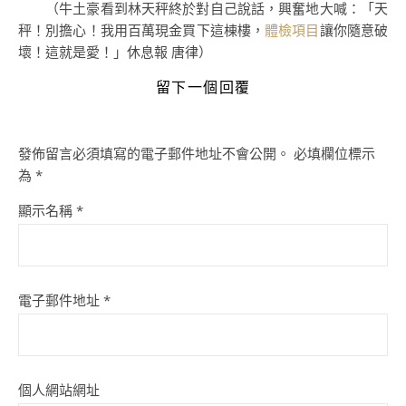
（牛土豪看到林天秤終於對自己說話，興奮地大喊：「天
秤！別擔心！我用百萬現金買下這棟樓，
體檢項目
讓你隨意破
壞！這就是愛！」
休息報
唐律
）
留下一個回覆
發佈留言必須填寫的電子郵件地址不會公開。
必填欄位標示
為
*
顯示名稱
*
電子郵件地址
*
個人網站網址