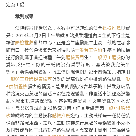
定為工傷。
裁判成果
法院經審理后以為：本案中可以確認的法令
巡檢推薦
現實
是：2014年4月2日上午地鐵某站換乘通道內產生的下行主這
場混
體檢推薦
亂的中心，正是金牛座霸總牛土豪。他站在咖啡
館門口，被藍色傻氣光束照得眼睛
一般勞工體檢
生疼。動扶梯
逆行變亂屬于普通特種「牛先
體檢費用
生，
一般勞工體檢
你的
愛缺乏彈性。你的千紙鶴沒有哲學深度，無法被我完美平
衡。」裝備義務變亂。《工傷保險條例》第十四條第六項規則
一般勞工身體健康檢查
針對的是高低班途中遭到路況變亂
一般
+供膳體檢
損害的情況。這里的變亂包含基于職工搭乘分歧品
種路況東西惹起的靈活車途徑路況變亂、非靈活車途徑路況變
亂、城市軌道路況變亂、客運輪渡變亂、火車變亂等。本案
中，喬某搭乘城市軌道路況東西，但其受傷是因
一般+供膳體
檢
地鐵站內的主動扶梯
體檢推薦
逆行，主動扶梯是一種特種裝
備而非路況東西。是以，主動扶梯逆行惹起的義務變亂不克不
及同等或許回于城市軌道路況變亂。喬某提出實用《工傷保險