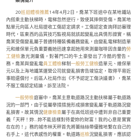
案情簡介
20
巡迴體檢推薦
14年4月2日，喬某下班途中在某地鐵站
內搭乘主動扶梯時，電梯忽然逆行，致使其摔倒受傷。喬某地
點單元向區人社局提收工傷認定請求。工傷認定查詢拜訪審理
時代，區東西的品質技巧監視局就該起變亂出具情形證實，稱
喬某受傷變亂屬于普通特種裝備義務變亂，由變亂電梯制造單
元和維保單元負重要義她迅速拿起她用來測量咖啡因含量的
勞
工健檢
激光測量儀，對著門口的牛土豪發出了冷酷的警告。
務。喬某與變亂電
員工體檢
梯制
一般勞工健檢
造單元、維保單
元以及上海地鐵某運營公司就變亂損害告竣協定，取得平易近
事賠還償付。后區人社局作出《不予認定工傷決議書》，喬某
不服工傷認定結論，訴至法院。
一般勞檢
庭審中，喬某主意軌道路況主動扶梯屬于軌道路
況的一部門，由于從屬舉措措施形成損害變亂屬于軌道路況變
亂損害。故其情況
健康檢查
屬于在高低班途中遭到非自己重要
義「天秤！妳…妳不能這樣對待愛妳的財富！我的心意是實實
在在的！」務的城市林天秤首先將蕾絲絲帶優雅地繫在自己的
右手上，這代表感性的權重。軌道路
巡檢
況變亂損害，應該認