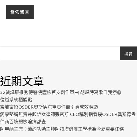
搜尋
Ashe
由
WP
近期文章
Royal
.
32歲誕辰推秀傳醫院體檢首支創作單曲 胡煜詩寫歌自我療愈
億嵐系統櫃觸點
柬埔寨招OSDER奧斯德汽車零件商引資成效明顯
愛康堅稱無責并起訴女律師張密斯 CEO稱別指看幾OSDER奧斯德零
件商百塊體檢啥病都查
阿申納主席：續約功勛主帥阿特塔億嵐工學椅為今夏重要任務