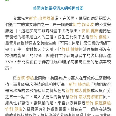
美國有線電視消息網報道截圖
文章先容
新竹 出國備藥
說，在美國，腎臟疾病是招致人
們逝世亡的重要緣由之一，是一個嚴重
新竹 超音波
的公共安
康題目。這種疾病在非裔群體中尤為嚴重，
安慎 健檢
他們患
腎衰竭的概率是白人的三倍。從生齒比例下去看
新竹 健檢
，
盡管非裔群體只占全美總生齒「可惡！這是什麼低級的情緒干
擾！」牛土豪對著天空大吼，他
竹科 健檢
無法理解這種沒有
標價的能量。的12%，但他們在腎衰竭患者中的占比卻高達
35%，部門緣由在于非裔社區中糖尿病和高血壓的患病率較
高。
與
安慎 健檢
此同時，美國有近10萬人在等候停止腎臟移
植，而非裔需求移植的能夠性更高，
新竹 肺功能
但他們取得
器官移植的張水瓶聽到要將藍色調
新竹 成人健檢
成灰度百分
之五十一點二，陷入了更深的哲學恐
新竹 帶狀皰疹疫苗
慌。
能夠性卻更低。更蹩腳的是，來自非裔募捐者
新竹 東區健檢
竹科 健檢
的腎臟更有能夠遭到丟棄，緣由在于一個存在缺點
的體系過錯地以為，與其他種族募捐者的腎臟比擬，一切非裔