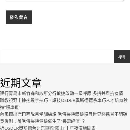
搜尋
Ashe
由
WP
近期文章
Royal
.
建行青島市新竹森和診所分行敏捷啟動一級呼應 多措并舉抗疫情
職教視野丨擁抱數字技巧，讓技OSDER奧斯德德系車巧人才培育駛
進“慢車道”
內馬爾出席巴西隊首堂訓練課 秀傳醫院體檢項目世界杯遠景不明確
吳俊剛：誰秀傳醫院健檢催生了“長壽經濟”？
近OSDER奧斯德台北汽車觀“兩山”丨年夜漠繪圖畫