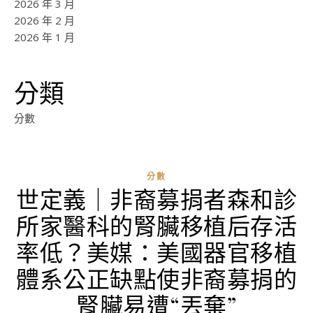
2026 年 3 月
2026 年 2 月
2026 年 1 月
分類
分數
分數
世定義｜非裔募捐者森和診
ad
所家醫科的腎臟移植后存活
0
評
率低？美媒：美國器官移植
論
體系公正缺點使非裔募捐的
腎臟易遭“丟棄”