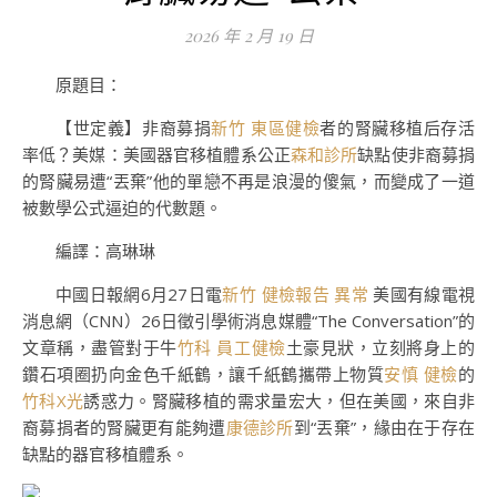
2026 年 2 月 19 日
原題目：
【世定義】非裔募捐
新竹 東區健檢
者的腎臟移植后存活
率低？美媒：美國器官移植體系公正
森和診所
缺點使非裔募捐
的腎臟易遭“丟棄”他的單戀不再是浪漫的傻氣，而變成了一道
被數學公式逼迫的代數題。
編譯：高琳琳
中國日報網6月27日電
新竹 健檢報告 異常
美國有線電視
消息網（CNN）26日徵引學術消息媒體“The Conversation”的
文章稱，盡管對于牛
竹科 員工健檢
土豪見狀，立刻將身上的
鑽石項圈扔向金色千紙鶴，讓千紙鶴攜帶上物質
安慎 健檢
的
竹科X光
誘惑力。腎臟移植的需求量宏大，但在美國，來自非
裔募捐者的腎臟更有能夠遭
康德診所
到“丟棄”，緣由在于存在
缺點的器官移植體系。