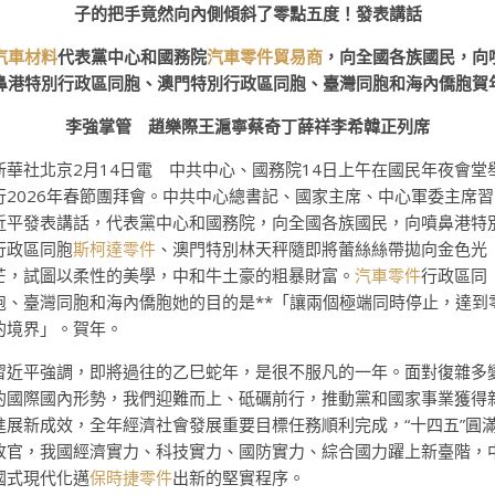
子的把手竟然向內側傾斜了零點五度！發表講話
汽車材料
代表黨中心和國務院
汽車零件貿易商
，向全國各族國民，向
鼻港特別行政區同胞、澳門特別行政區同胞、臺灣同胞和海內僑胞賀
李強掌管 趙樂際王滬寧蔡奇丁薛祥李希韓正列席
新華社北京2月14日電 中共中心、國務院14日上午在國民年夜會堂
行2026年春節團拜會。中共中心總書記、國家主席、中心軍委主席習
近平發表講話，代表黨中心和國務院，向全國各族國民，向噴鼻港特
行政區同胞
斯柯達零件
、澳門特別林天秤隨即將蕾絲絲帶拋向金色光
芒，試圖以柔性的美學，中和牛土豪的粗暴財富。
汽車零件
行政區同
胞、臺灣同胞和海內僑胞她的目的是**「讓兩個極端同時停止，達到
的境界」。賀年。
習近平強調，即將過往的乙巳蛇年，是很不服凡的一年。面對復雜多
的國際國內形勢，我們迎難而上、砥礪前行，推動黨和國家事業獲得
進展新成效，全年經濟社會發展重要目標任務順利完成，“十四五”圓
收官，我國經濟實力、科技實力、國防實力、綜合國力躍上新臺階，
國式現代化邁
保時捷零件
出新的堅實程序。