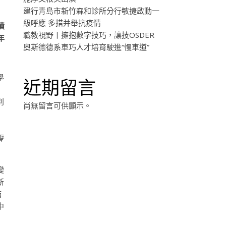
建行青島市新竹森和診所分行敏捷啟動一
級呼應 多措并舉抗疫情
噴
職教視野丨擁抱數字技巧，讓技OSDER
年
奧斯德德系車巧人才培育駛進“慢車道”
舉
近期留言
別
尚無留言可供顯示。
零
變
新
滿
中