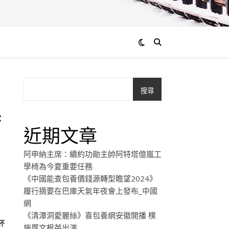
搜尋
奧
近期文章
阿申納主席：續約功勛主帥阿特塔億嵐工
學椅為今夏重要任務
《中國能查包養價錢源轉型瞻望2024》
履行摘要在巴庫天氣年夜會上發布_中國
網
《清潭洞愛麗絲》喜包養網安徽開播 樸
杯
施厚文根英出演