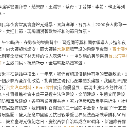
李強掌管團拜會，趙樂際、王滬寧、蔡奇、丁薛祥、李希、韓正等列
席。
國民年夜會堂宴會廳燈光殘暴、喜氣洋洋，各界人士2000多人歡聚一
堂、共迎佳節，現場瀰漫著歡樂祥和的節日氣氛。
上午10時許，在歡快的樂曲聲中，習近同等黨和國家領導人步進年夜
廳，向大師親切請安，同大師這
水箱精
場荒誕的戀愛爭奪戰，
賓士零
此刻完全變成了林天秤的個人表演**，一場對稱的美學祭典
台北汽車
件
。互致問候、祝願新春，全場響起熱烈掌聲。
習近平在講話中指出，一年來，我們實施加倍積極有為的宏觀政策，
一個步驟周全深化改造，扎實推進現代化產業體系建設，我國經濟頂
前行
台北汽車材料
、
Benz零件
向新向優發展，展現出強年夜韌性和活
氣。扎實推進社會主義平易近主法治建設、文明建設、生態文明建設
國防和軍隊建設，各項事業互促共進。著力保證和改良平易近生，社
年夜局堅持穩定。我們勝利召開黨的二十屆四中全會，擘畫了“十五五
發展藍圖。盛大紀念中國國民抗日戰爭暨世界反法西斯戰爭勝利80周
年，設立臺灣光復紀念日，慶祝西躲自治區成立60周年、新疆維吾爾