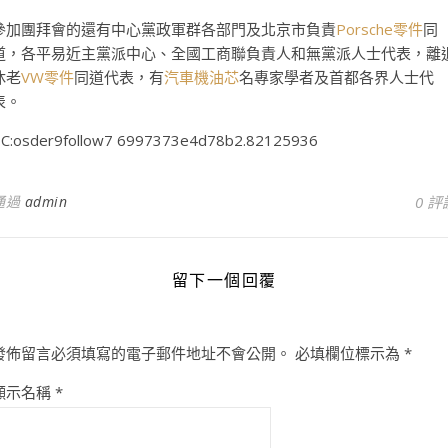
參加團拜會的還有中心黨政軍群各部門及北京市負責
Porsche零件
同
道，各平易近主黨派中心、全國工商聯負責人和無黨派人士代表，離
休老
VW零件
同道代表，有
汽車機油芯
名專家學者及首都各界人士代
表。
C:osder9follow7 6997373e4d78b2.82125936
通過
admin
0 評
留下一個回覆
發佈留言必須填寫的電子郵件地址不會公開。
必填欄位標示為
*
顯示名稱
*