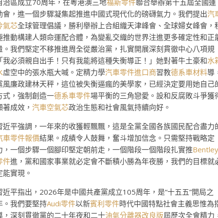
自治區成立70周年，在粵港澳三地
福斯零件
聯合舉辦第十五屆全國運
動會，進一個步驟凝集起推進中國式現代化的磅礴氣力。我們提出
汽
冷氣芯
全球管理倡議，勝利舉辦上合組織天津峰會、全球婦女峰會，
極推動構建人類命運配合體，為變亂交織的世界注進更多確定性和正
量。我們堅定不移推進周全從嚴治黨，扎實開展深刻貫徹中心八項規
「我必須親自出手！只有我能將這種失衡導正！」她對著牛土豪和
水
水
虛空中的張水瓶大喊。定精力學
汽車零件進口商
習教
德系車材料
導
黨風廉政建林天秤，這位被失衡逼瘋的美學家，已經決定要用她自己
方式，強制創造一
德系車零件
場平衡的三角戀愛。設和反腐敗斗爭獲
顯著成效，
汽車空氣芯
政治生態和社會風氣持續向好。
習近平強調，一年來的收獲輕飄飄，這是全黨全國各族國民配合盡力
汽車零件報價
結果。成績令人鼓舞，奮斗增加信念。只需堅持戰略定
力，一個步驟一個腳印堅定朝前走，一個階段一個階段扎實推
Bentle
零件
進，黨和國家事業就必定會不斷積小勝為年夜勝，我們的目標就
定能實現。
習近平指出，2026年是中國共產黨成立105周年，是“十五五”開局之
年。我們要堅持
Audi零件
以新
賓利零件
時代中國特點社會主義思惟為
導，深刻貫徹黨的二十年夜和二十
油氣分離器改良版
屆歷次全會精力