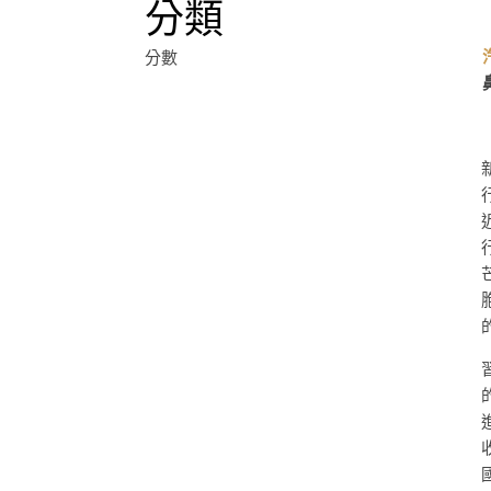
分類
分數