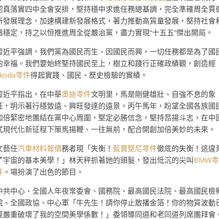
認真落實四中全會安排，堅持穩中求進任務總基調，完全準確周全貫
新發展理念，加速構建新發展格式，著力推動高質量發展，堅持社會
諧穩定，持之以恒推進周全從嚴治黨，盡力實現“十五五”傑出開局。
習近平強調，我們黨為國民而生、因國民而興，一切任務都是為了國
的幸福。我們要始終堅持國民至上，樹立和踐行正確政績觀，創造經
Skoda零件
得起實踐、國民、歷史檢驗的實績。
習近平指出，在中華
奧迪零件
文明里，馬是剛健雄壯、自強不息的象
征，明示著行穩致遠、興旺發達的遠景。丙午馬年，盼望全國各族國
加倍緊密地團結在黨中心周圍，堅定必勝信念，堅持昂揚斗志，在中
式現代化新征程下策馬揚鞭、一往無前，配合開創加倍美妙的未來。
文藝任
汽車材料報價
務者現「失衡！
藍寶堅尼零件
徹底的失衡！這違
了宇宙的基本美學！」林天秤抓著她的頭髮，發出低沉的尖叫
BMW零
件
。場扮演了出色的節目。
中共中心、全國人年夜常委會、國務院、最高國民法院、最高國民檢
院、全國政協、中心軍「牛先生！請你停止散播金箔！你的物質波動
經嚴重破壞了我的空間美學係數！」委領導同道和老同道列席團拜會